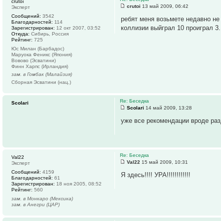
crutoi
crutoi
13 май 2009, 06:42
Эксперт
Сообщений:
3542
ребят меня возьмете недавно не
Благодарностей:
114
коллизии выйграл 10 проиграл 3
Зарегистрирован:
12 окт 2007, 03:52
Откуда:
Сибирь, Россия
Рейтинг:
725
Юс Милан (Барбадос)
Маруока Феникс (Япония)
Вовово (Эсватини)
Финн Харпс (Ирландия)
зам. в Гомбак (Малайзия)
Сборная Эсватини (нац.)
Re: Беседка
Scolari
Scolari
14 май 2009, 13:28
уже все рекомендации вроде ра
Re: Беседка
Val22
Val22
15 май 2009, 10:31
Эксперт
Сообщений:
4159
Я здесь!!!! УРА!!!!!!!!!!!!
Благодарностей:
61
Зарегистрирован:
18 ноя 2005, 08:52
Рейтинг:
560
зам. в Монкаро (Мексика)
зам. в Анегри (ЦАР)