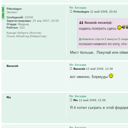
Re: Беседка
Pirbudagov
Pirbudagov
11 май 2009, 20:43
Эксперт
Сообщений:
10206
Зарегистрирован:
25 апр 2007, 20:55
Basarab писал(а):
Откуда:
Мадрид
Рейтинг:
522
надюсь поиграть сдесь
Куандо Кубанго (Ангола)
Глэсис Юнайтед (Гибралтар)
Добавлено спустя 2 минуты 5 секун
полазил немного по нэту, что-
Мест больше.. Покупай или обме
Re: Беседка
Basarab
Basarab
12 май 2009, 12:39
вот именно, Бермуды
Re: Беседка
Ric
Ric
12 май 2009, 21:56
Я б хотел сыграть в этой федера
Re: Беседка