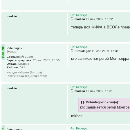
Re: Беседка
moduki
moduki
11 май 2009, 15:22
теперь вся ФИФА в ВСОЛе пред
Re: Беседка
Pirbudagov
Pirbudagov
11 май 2009, 15:31
Эксперт
Сообщений:
10206
кто занимается регой Монтсерра
Зарегистрирован:
25 апр 2007, 20:55
Откуда:
Мадрид
Рейтинг:
522
Куандо Кубанго (Ангола)
Глэсис Юнайтед (Гибралтар)
Re: Беседка
moduki
moduki
11 май 2009, 15:31
Pirbudagov писал(а):
кто занимается регой Монтс
mkhan
Re: Беседка
Pirbudagov