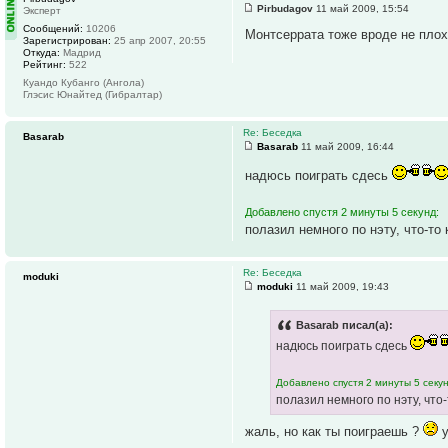
Pirbudagov
11 май 2009, 15:54
Эксперт
Сообщений:
10206
Монтсеррата тоже вроде не плоха
Зарегистрирован:
25 апр 2007, 20:55
Откуда:
Мадрид
Рейтинг:
522
Куандо Кубанго (Ангола)
Глэсис Юнайтед (Гибралтар)
Re: Беседка
Basarab
Basarab
11 май 2009, 16:44
надюсь поиграть сдесь
Добавлено спустя 2 минуты 5 секунд:
полазил немного по нэту, что-то 
Re: Беседка
moduki
moduki
11 май 2009, 19:43
Basarab писал(а):
надюсь поиграть сдесь
Добавлено спустя 2 минуты 5 секун
полазил немного по нэту, что-
жаль, но как ты поиграешь ?
у