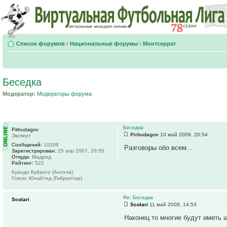
Список форумов
‹
Национальные форумы
‹
Монтсеррат
Беседка
Модератор:
Модераторы форума
Беседка
Pirbudagov
Pirbudagov
10 май 2009, 20:54
Эксперт
Сообщений:
10206
Разговоры обо всем...
Зарегистрирован:
25 апр 2007, 20:55
Откуда:
Мадрид
Рейтинг:
522
Куандо Кубанго (Ангола)
Глэсис Юнайтед (Гибралтар)
Re: Беседка
Scolari
Scolari
11 май 2009, 14:53
Наконец то многие будут иметь 