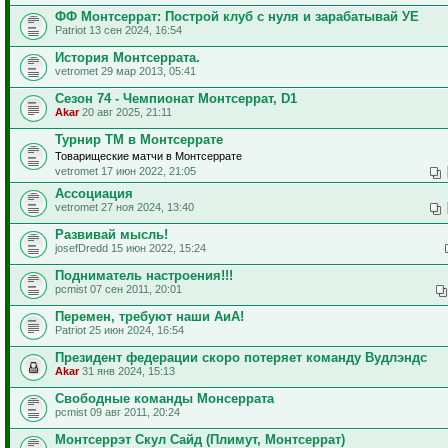
ФФ Монтсеррат: Построй клуб с нуля и зарабатывай УЕ
Patriot 13 сен 2024, 16:54
История Монтсеррата.
vetromet 29 мар 2013, 05:41
Сезон 74 - Чемпионат Монтсеррат, D1
Akar
20 авг 2025, 21:11
Турнир ТМ в Монтсеррате
Товарищеские матчи в Монтсеррате
vetromet 17 июн 2022, 21:05
Ассоциация
vetromet 27 ноя 2024, 13:40
Развивай мысль!
josefDredd 15 июн 2022, 15:24
Подниматель настроения!!!
pcmist 07 сен 2011, 20:01
Перемен, требуют наши АиА!
Patriot 25 июн 2024, 16:54
Президент федерации скоро потеряет команду Вудлэндс
Akar
31 янв 2024, 15:13
Свободные команды Монсеррата
pcmist 09 авг 2011, 20:24
Монтсеррэт Скул Сайд (Плимут, Монтсеррат)