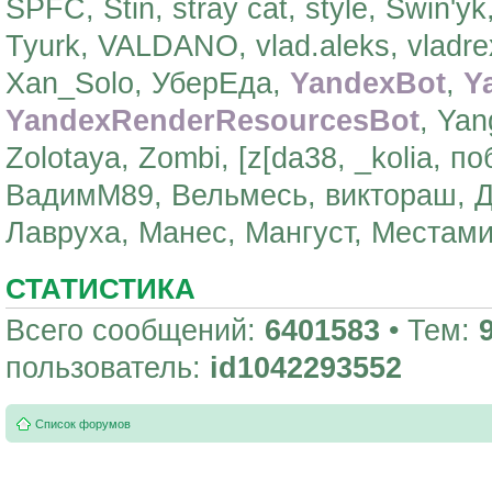
SPFC, Stin, stray cat, style, Swin'y
Tyurk, VALDANO, vlad.aleks, vladre
Xan_Solo, УберЕда,
YandexBot
,
Y
YandexRenderResourcesBot
, Yan
Zolotaya, Zombi, [z[da38, _kolia, 
ВадимМ89, Вельмесь, виктораш, 
Лавруха, Манес, Мангуст, Местами
СТАТИСТИКА
Всего сообщений:
6401583
• Тем:
пользователь:
id1042293552
Список форумов