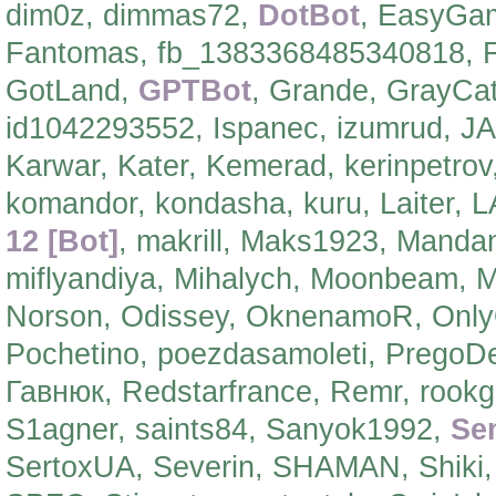
dim0z, dimmas72,
DotBot
, EasyGam
Fantomas, fb_1383368485340818, F
GotLand,
GPTBot
, Grande, GrayCat
id1042293552, Ispanec, izumrud, JA
Karwar, Kater, Kemerad, kerinpetrov
komandor, kondasha, kuru, Laiter, LAV
12 [Bot]
, makrill, Maks1923, Manda
miflyandiya, Mihalych, Moonbeam, M
Norson, Odissey, OknenamoR, OnlyOn
Pochetino, poezdasamoleti, PregoDe
Гавнюк, Redstarfrance, Remr, rookgl
S1agner, saints84, Sanyok1992,
Se
SertoxUA, Severin, SHAMAN, Shiki, 