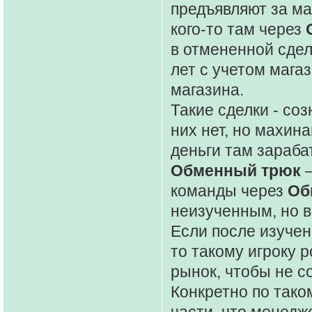
предъявляют за ма
кого-то там через
в отмененной сдел
лет с учетом магаз
магазина.
Такие сделки - со
них нет, но махина
деньги там зараба
Обменный трюк
–
команды через
Об
неизученным, но 
Если после изуче
то такому игроку 
рынок, чтобы не с
Конкретно по тако
части, что менедж