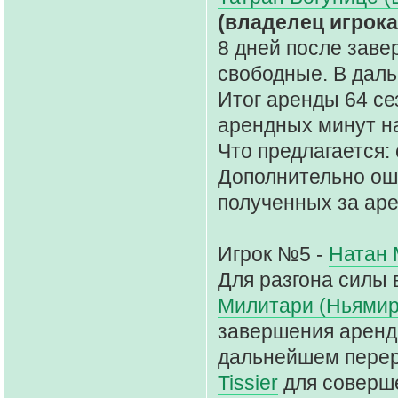
(владелец игрока
8 дней после заве
свободные. В дал
Итог аренды 64 сез
арендных минут на
Что предлагается: 
Дополнительно ош
полученных за аре
Игрок №5 -
Натан 
Для разгона силы 
Милитари (Ньямир
завершения аренд
дальнейшем перер
Tissier
для соверше