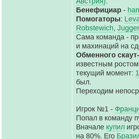
Австрия)
.
Бенефициар
-
ha
Помогаторы
:
Lev
Robstewich
,
Jugge
Сама команда - п
и махинаций на сд
Обменного скаут
известным ростом 
текущий момент:
был.
Переходим непоср
Игрок №1 -
Франци
Попал в команду 
Вначале
купил
игр
на 80%. Его
Брази