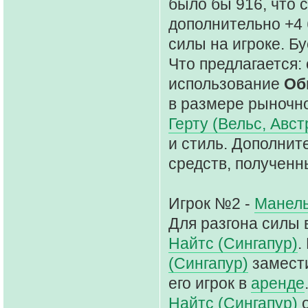
было бы 916, что 
дополнительно +4
силы на игроке. Бу
Что предлагается: 
использование
Об
в размере рыночно
Герту (Вельс, Авст
и стиль. Дополнит
средств, полученн
Игрок №2 -
Манель
Для разгона силы 
Найтс (Сингапур)
.
(Сингапур)
замест
его игрок в
аренде
Найтс (Сингапур)
о