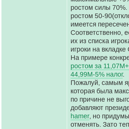
ростом силы 70%. 
ростом 50-90(откл
имеется пересечен
Соответственно, е
их из списка игрок
игроки на вкладке
На примере конкр
ростом за 11,07М+
44,99М-5% налог
.
Пожалуй, самым я
которая была макс
по причине не выг
добавляют президе
hamer
, но придум
отменять. Зато те