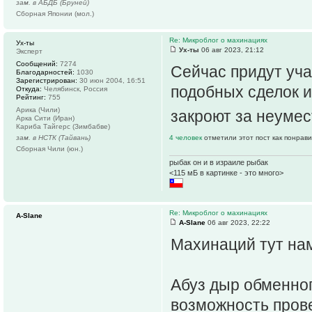
зам. в АБДБ (Бруней)
Сборная Японии (мол.)
Re: Микроблог о махинациях
Ух-ты
Ух-ты
06 авг 2023, 21:12
Эксперт
Сообщений:
7274
Сейчас придут уча
Благодарностей:
1030
Зарегистрирован:
30 июн 2004, 16:51
подобных сделок и
Откуда:
Челябинск, Россия
Рейтинг:
755
Арика (Чили)
закроют за неуме
Арка Сити (Иран)
Кариба Тайгерс (Зимбабве)
зам. в НСТК (Тайвань)
4 человек
отметили этот пост как понрав
Сборная Чили (юн.)
рыбак он и в израиле рыбак
<115 мБ в картинке - это много>
Re: Микроблог о махинациях
A-Slane
A-Slane
06 авг 2023, 22:22
Махинаций тут нам
Абуз дыр обменног
возможность прове