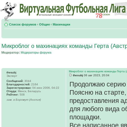
Список форумов
‹
Общие
‹
Махинации
Микроблог о махинациях команды Герта (Авст
Модератор:
Модераторы форума
Микроблог о махинациях команды Герта (
thesubj
thesubj
06 авг 2023, 20:04
Эксперт
Сообщений:
3044
Продолжаю серию 
Благодарностей:
2164
Зарегистрирован:
04 июн 2006, 04:22
Поясню на старте,
Откуда:
Минск, Беларусь
Рейтинг:
508
предоставления а
зам. в Борнмут (Англия)
для любого вида о
площадки.
Все написанное я