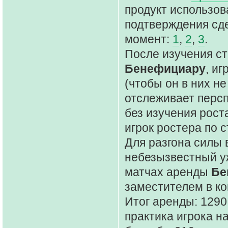
продукт использо
подтверждения сде
момент:
1
,
2
,
3
.
После изучения ст
Бенефициару
, и
(чтобы он в них не
отслеживает персп
без изучения рост
игрок ростера по 
Для разгона силы 
небезызвестный у
матчах аренды
Бе
заместителем в к
Итог аренды: 1290
практика игрока н