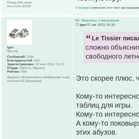
Рапид (Австрия)
Аль-Ахли (ОАЭ)
3 человек
отметили этот пост как понрав
Re: Микроблог о махинациях
Igen
07 авг 2023, 00:34
Le Tissier писа
сложно объяснит
Igen
Мастер
свободного летн
Сообщений:
1264
Благодарностей:
349
Зарегистрирован:
24 июн 2014, 01:11
Откуда:
Одесса, Украина
Рейтинг:
656
Это скорее плюс, 
Мерриот Интернейшнл (Каймановы о-ва)
Альтона 93 (Германия)
Кому-то интересно
таблиц для игры.
Кому-то интересно
А кому-то поковыр
этих абузов.