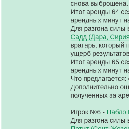
снова выброшена.
Итог аренды 64 се
арендных минут на
Для разгона силы 
Садд (Дара, Сирия
вратарь, который 
ущерб результато
Итог аренды 65 сез
арендных минут на
Что предлагается: 
Дополнительно ош
полученных за аре
Игрок №6 -
Пабло 
Для разгона силы 
Петит (Сент-Жозе