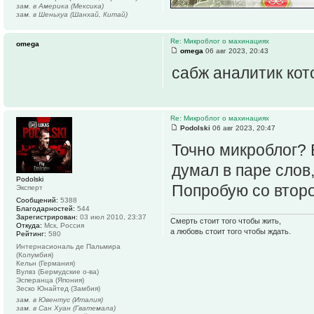
зам. в Америка (Мексика)
зам. в Шеньхуа (Шанхай, Китай)
Re: Микроблог о махинациях
omega
omega
06 авг 2023, 20:43
сабж аналитик кот
Re: Микроблог о махинациях
Podolski
06 авг 2023, 20:47
Точно микроблог?
думал в паре слов,
Podolski
Попробую со второ
Эксперт
Сообщений:
5388
Благодарностей:
544
Зарегистрирован:
03 июл 2010, 23:37
Смерть стоит того чтобы жить,
Откуда:
Мск, Россия
а любовь стоит того чтобы ждать.
Рейтинг:
580
Интернасиональ де Пальмира
(Колумбия)
Кельн (Германия)
Вулвз (Бермудские о-ва)
Эсперанца (Япония)
Зеско Юнайтед (Замбия)
зам. в Ювентус (Италия)
зам. в Сан Хуан (Гватемала)