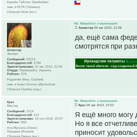
Кариба Тайгерс (Зимбабве)
зам. в НСТК (Тайвань)
Сборная Чили (юн.)
Re: Микроблог о махинациях
Аллистер
06 авг 2023, 22:58
да, ещё сама феде
смотрятся при раз
Аллистер
Эксперт
Сообщений:
20513
Ирландские патриоты
⚽ сред
Благодарностей:
2796
Возле твоей обители - сад созданный 
Зарегистрирован:
22 авг 2010, 22:46
Откуда:
Первомайск, Украина
Рейтинг:
578
Раднички (Ниш, Сербия)
зам. в Ашер Селтик (Ирландия)
Сборная Сербии (нац.)
Re: Микроблог о махинациях
Краз
Краз
06 авг 2023, 23:02
Мастер
Сообщений:
1514
Я ещë много могу 
Благодарностей:
412
Зарегистрирован:
16 сен 2016, 20:07
Но я все отчетливе
Рейтинг:
694
Аль-Мусанна (Оман)
приносит удовольс
Перуджа (Италия)
Сборная Омана (юн.)