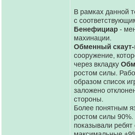
В рамках данной 
с соответствующи
Бенефициар
- ме
махинации.
Обменный скаут-
сооружение, котор
через вкладку
Об
ростом силы. Раб
образом список иг
заложено отклонен
стороны.
Более понятным язы
ростом силы 90%. 
показывали ребят 
максимальные +9% 