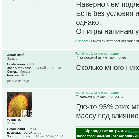
Наверно чем подле
Есть без условия 
однако.
От игры начинаю у
8 человек
отметили этот пост как понрав
Re: Микроблог о махинациях
Харлампий
Харлампий
06 авг 2023, 23:05
Эксперт
Сообщений:
7589
Сколько много ни
Зарегистрирован:
24 май 2009, 13:28
Откуда:
Москва
Рейтинг:
487
(без команды)
Re: Микроблог о махинациях
Аллистер
06 авг 2023, 23:07
Где-то 95% этих м
массу под влияни
Аллистер
Эксперт
Сообщений:
20513
Ирландские патриоты
⚽ сред
Благодарностей:
2796
Возле твоей обители - сад созданный 
Зарегистрирован:
22 авг 2010, 22:46