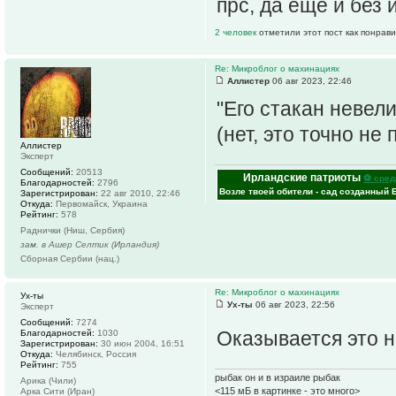
прс, да ещё и без 
2 человек
отметили этот пост как понрав
Re: Микроблог о махинациях
Аллистер
06 авг 2023, 22:46
"Его стакан невели
(нет, это точно не
Аллистер
Эксперт
Сообщений:
20513
Ирландские патриоты
⚽ сред
Благодарностей:
2796
Возле твоей обители - сад созданный 
Зарегистрирован:
22 авг 2010, 22:46
Откуда:
Первомайск, Украина
Рейтинг:
578
Раднички (Ниш, Сербия)
зам. в Ашер Селтик (Ирландия)
Сборная Сербии (нац.)
Re: Микроблог о махинациях
Ух-ты
Ух-ты
06 авг 2023, 22:56
Эксперт
Сообщений:
7274
Оказывается это 
Благодарностей:
1030
Зарегистрирован:
30 июн 2004, 16:51
Откуда:
Челябинск, Россия
Рейтинг:
755
рыбак он и в израиле рыбак
Арика (Чили)
<115 мБ в картинке - это много>
Арка Сити (Иран)