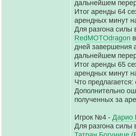
дальнейшем перер
Итог аренды 64 сез
арендных минут на
Для разгона силы 
RedMOTOdragon
дней завершения 
дальнейшем перер
Итог аренды 65 сез
арендных минут на
Что предлагается: 
Дополнительно ош
полученных за аре
Игрок №4 -
Дарио
Для разгона силы 
Татран Богунице (