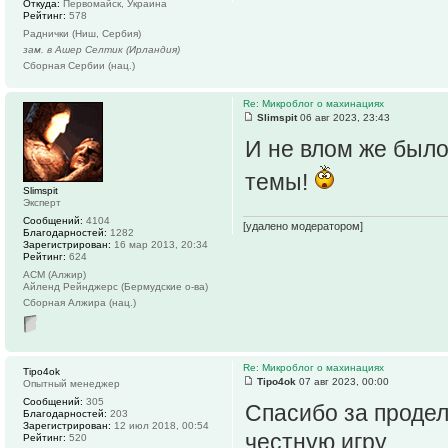
Откуда:
Первомайск, Украина
Рейтинг:
578
Раднички (Ниш, Сербия)
зам. в Ашер Селтик (Ирландия)
Сборная Сербии (нац.)
Re: Микроблог о махинациях
Slimspit
06 авг 2023, 23:43
И не влом же было
темы!
Slimspit
Эксперт
Сообщений:
4104
[удалено модератором]
Благодарностей:
1282
Зарегистрирован:
16 мар 2013, 20:34
Рейтинг:
624
АСМ (Алжир)
Айленд Рейнджерс (Бермудские о-ва)
Сборная Алжира (нац.)
Re: Микроблог о махинациях
Tipo4ok
Tipo4ok
07 авг 2023, 00:00
Опытный менеджер
Сообщений:
305
Спасибо за продел
Благодарностей:
203
Зарегистрирован:
12 июл 2018, 00:54
честную игру.
Рейтинг:
520