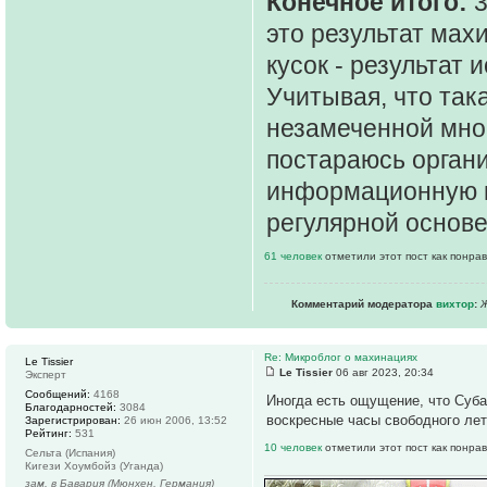
Конечное итого:
3
это результат мах
кусок - результат
Учитывая, что так
незамеченной мног
постараюсь орган
информационную п
регулярной основе
61 человек
отметили этот пост как понра
Комментарий модератора
вихтор
:
Ж
Re: Микроблог о махинациях
Le Tissier
Le Tissier
06 авг 2023, 20:34
Эксперт
Сообщений:
4168
Иногда есть ощущение, что Суба
Благодарностей:
3084
воскресные часы свободного лет
Зарегистрирован:
26 июн 2006, 13:52
Рейтинг:
531
10 человек
отметили этот пост как понра
Сельта (Испания)
Кигези Хоумбойз (Уганда)
зам. в Бавария (Мюнхен, Германия)