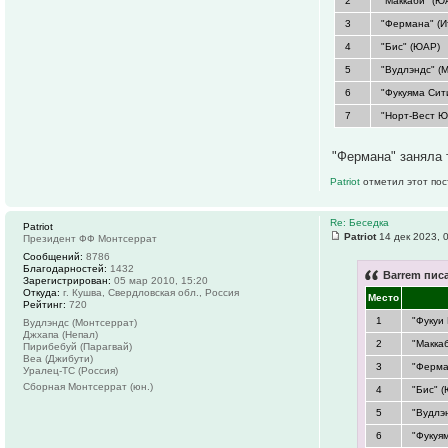
2
"Маккаби" (Ю
3
"Фермана" (И
4
"Бис" (ЮАР)
5
"Вудлэндс" (
6
"Фукуяма Сит
7
"Норт-Вест Ю
"Фермана" заняла
Patriot
отметил этот пос
Re: Беседка
Patriot
Patriot
14 дек 2023, 
Президент ФФ Монтсеррат
Сообщений:
8786
Благодарностей:
1432
Barrem писа
Зарегистрирован:
05 мар 2010, 15:20
Откуда:
г. Кушва, Свердловская обл., Россия
Место
Рейтинг:
720
1
"Фукуи
Вудлэндс (Монтсеррат)
Джхапа (Непал)
2
"Макка
Пирибебуй (Парагвай)
Веа (Джибути)
3
"Ферма
Уралец-ТС (Россия)
Сборная Монтсеррат (юн.)
4
"Бис" 
5
"Вудлэ
6
"Фукуя