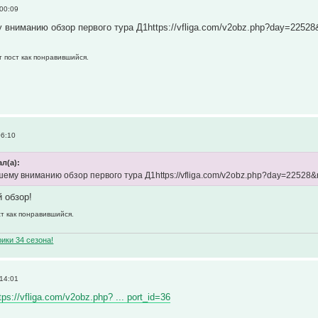
 00:09
вниманию обзор первого тура Д1https://vfliga.com/v2obz.php?day=22528&
т пост как понравившийся.
06:10
ал(а):
ему вниманию обзор первого тура Д1https://vfliga.com/v2obz.php?day=22528&
 обзор!
ст как понравившийся.
ики 34 сезона!
 14:01
tps://vfliga.com/v2obz.php? ... port_id=36