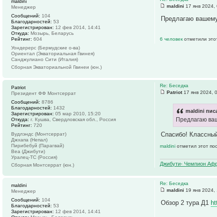
maldini
maldini
17 янв 2024,
Менеджер
Сообщений:
104
Предлагаю вашему 
Благодарностей:
53
Зарегистрирован:
12 фев 2014, 14:41
Откуда:
Мозырь, Беларусь
Рейтинг:
604
6 человек
отметили это
Уондерерс (Бермудские о-ва)
Ориентал (Экваториальная Гвинея)
Санджулиано Сити (Италия)
Сборная Экваториальной Гвинеи (юн.)
Re: Беседка
Patriot
Patriot
17 янв 2024, 
Президент ФФ Монтсеррат
Сообщений:
8786
Благодарностей:
1432
maldini пис
Зарегистрирован:
05 мар 2010, 15:20
Предлагаю ваш
Откуда:
г. Кушва, Свердловская обл., Россия
Рейтинг:
720
Спасибо! Классный
Вудлэндс (Монтсеррат)
Джхапа (Непал)
Пирибебуй (Парагвай)
maldini
отметил этот по
Веа (Джибути)
Уралец-ТС (Россия)
Джибути- Чемпион Афр
Сборная Монтсеррат (юн.)
Re: Беседка
maldini
maldini
19 янв 2024,
Менеджер
Сообщений:
104
Обзор 2 тура Д1
ht
Благодарностей:
53
Зарегистрирован:
12 фев 2014, 14:41