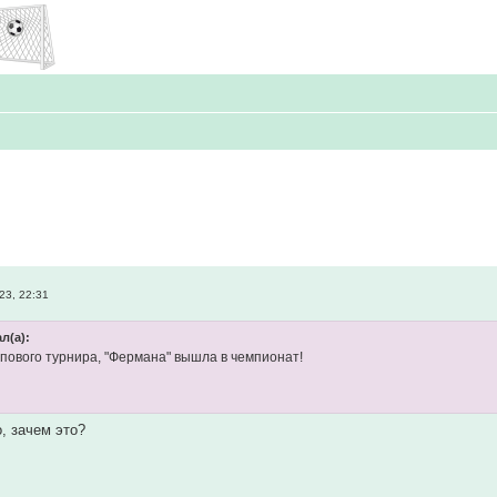
23, 22:31
л(а):
ппового турнира, "Фермана" вышла в чемпионат!
о, зачем это?