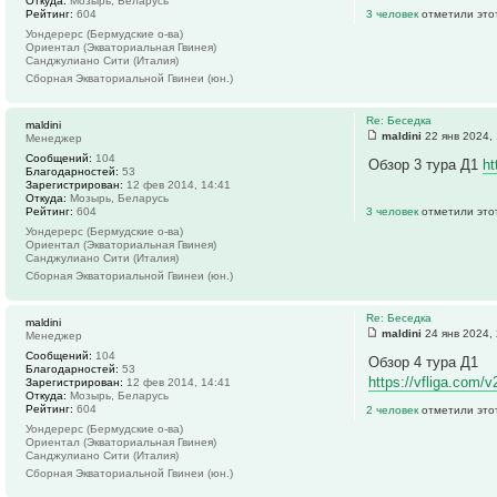
Откуда:
Мозырь, Беларусь
Рейтинг:
604
3 человек
отметили это
Уондерерс (Бермудские о-ва)
Ориентал (Экваториальная Гвинея)
Санджулиано Сити (Италия)
Сборная Экваториальной Гвинеи (юн.)
Re: Беседка
maldini
maldini
22 янв 2024,
Менеджер
Сообщений:
104
Обзор 3 тура Д1
ht
Благодарностей:
53
Зарегистрирован:
12 фев 2014, 14:41
Откуда:
Мозырь, Беларусь
Рейтинг:
604
3 человек
отметили это
Уондерерс (Бермудские о-ва)
Ориентал (Экваториальная Гвинея)
Санджулиано Сити (Италия)
Сборная Экваториальной Гвинеи (юн.)
Re: Беседка
maldini
maldini
24 янв 2024,
Менеджер
Сообщений:
104
Обзор 4 тура Д1
Благодарностей:
53
https://vfliga.com/v
Зарегистрирован:
12 фев 2014, 14:41
Откуда:
Мозырь, Беларусь
Рейтинг:
604
2 человек
отметили это
Уондерерс (Бермудские о-ва)
Ориентал (Экваториальная Гвинея)
Санджулиано Сити (Италия)
Сборная Экваториальной Гвинеи (юн.)