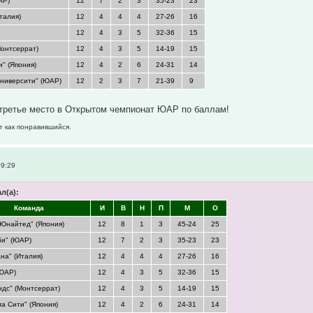
АР)
12
7
2
3
35-23
23
талия)
12
4
4
4
27-26
16
12
4
3
5
32-36
15
Монтсеррат)
12
4
3
5
14-19
15
и" (Япония)
12
4
2
6
24-31
14
ниверсити" (ЮАР)
12
2
3
7
21-39
9
 третье место в Открытом чемпионат ЮАР по баллам!
т как понравившийся.
09:29
л(а):
Команда
И
В
Н
П
М
О
 Юнайтед" (Япония)
12
8
1
3
45-24
25
би" (ЮАР)
12
7
2
3
35-23
23
на" (Италия)
12
4
4
4
27-26
16
(ЮАР)
12
4
3
5
32-36
15
ндс" (Монтсеррат)
12
4
3
5
14-19
15
ма Сити" (Япония)
12
4
2
6
24-31
14