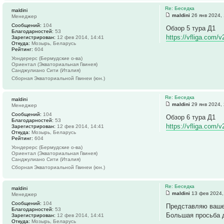
Re: Беседка
maldini
maldini
26 янв 2024,
Менеджер
Сообщений:
104
Обзор 5 тура Д1
Благодарностей:
53
https://vfliga.com/v
Зарегистрирован:
12 фев 2014, 14:41
Откуда:
Мозырь, Беларусь
Рейтинг:
604
Уондерерс (Бермудские о-ва)
Ориентал (Экваториальная Гвинея)
Санджулиано Сити (Италия)
Сборная Экваториальной Гвинеи (юн.)
Re: Беседка
maldini
maldini
29 янв 2024,
Менеджер
Сообщений:
104
Обзор 6 тура Д1
Благодарностей:
53
https://vfliga.com/v
Зарегистрирован:
12 фев 2014, 14:41
Откуда:
Мозырь, Беларусь
Рейтинг:
604
Уондерерс (Бермудские о-ва)
Ориентал (Экваториальная Гвинея)
Санджулиано Сити (Италия)
Сборная Экваториальной Гвинеи (юн.)
Re: Беседка
maldini
maldini
13 фев 2024,
Менеджер
Сообщений:
104
Представляю ваше
Благодарностей:
53
Большая просьба д
Зарегистрирован:
12 фев 2014, 14:41
Откуда:
Мозырь, Беларусь