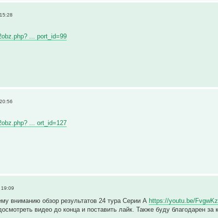
 15:28
2obz.php? ... port_id=99
 20:56
2obz.php? ... ort_id=127
 19:09
му вниманию обзор результатов 24 тура Серии А
https://youtu.be/Fvgw
осмотреть видео до конца и поставить лайк. Также буду благодарен за 