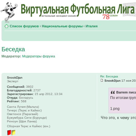
Список форумов
‹
Национальные форумы
‹
Италия
Беседка
Модератор:
Модераторы форума
Re: Беседка
SnookDjan
SnookDjan
17 ноя 20
Эксперт
Сообщений:
3802
Благодарностей:
2737
Barrem писа
Зарегистрирован:
15 апр 2012, 13:34
По итогам гру
Откуда:
Беларусь
Рейтинг:
568
Санта Лучия (Мальта)
1.png
Тичерс (Теркс и Кайкос)
Оветенсе (Парагвай)
Что это, к чему эт
Бужумбура Сити (Бурунди)
Реноун (Шри Ланка)
Сборная Теркс и Кайкос (юн.)