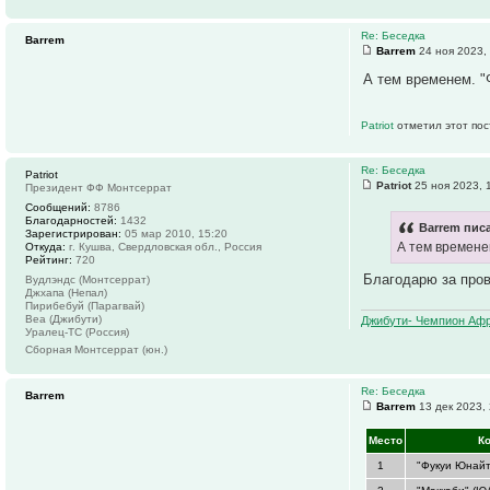
Re: Беседка
Barrem
Barrem
24 ноя 2023,
А тем временем. 
Patriot
отметил этот пос
Re: Беседка
Patriot
Patriot
25 ноя 2023, 
Президент ФФ Монтсеррат
Сообщений:
8786
Благодарностей:
1432
Barrem писа
Зарегистрирован:
05 мар 2010, 15:20
А тем времене
Откуда:
г. Кушва, Свердловская обл., Россия
Рейтинг:
720
Благодарю за пров
Вудлэндс (Монтсеррат)
Джхапа (Непал)
Пирибебуй (Парагвай)
Веа (Джибути)
Джибути- Чемпион Афр
Уралец-ТС (Россия)
Сборная Монтсеррат (юн.)
Re: Беседка
Barrem
Barrem
13 дек 2023,
Место
К
1
"Фукуи Юнайт