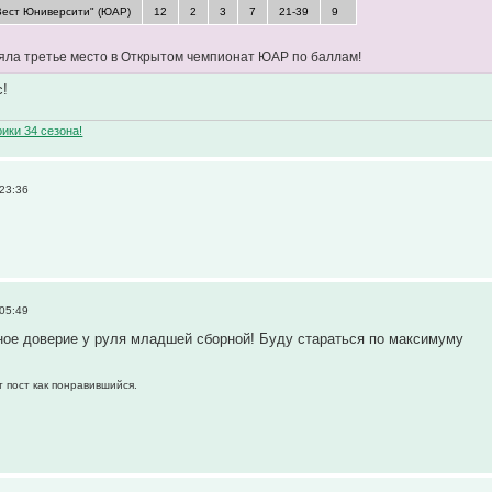
Вест Юниверсити" (ЮАР)
12
2
3
7
21-39
9
яла третье место в Открытом чемпионат ЮАР по баллам!
с!
ики 34 сезона!
 23:36
 05:49
ное доверие у руля младшей сборной! Буду стараться по максимуму
т пост как понравившийся.