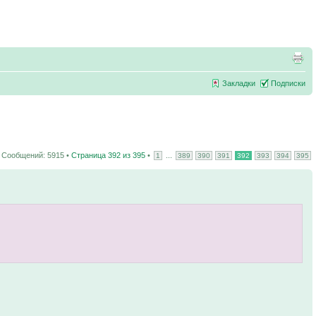
Закладки
Подписки
Сообщений: 5915 •
Страница
392
из
395
•
...
1
389
390
391
392
393
394
395