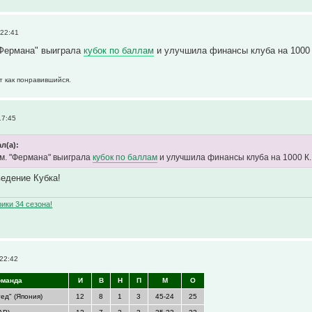
 22:41
"Фермана" выиграла
кубок по баллам
и улучшила финансы клуба на 1000 
т как понравившийся.
17:45
л(а):
м. "Фермана" выиграла
кубок по баллам
и улучшила финансы клуба на 1000 К.
едение Кубка!
ики 34 сезона!
 22:42
оманда
И
В
Н
П
М
О
ед" (Япония)
12
8
1
3
45-24
25