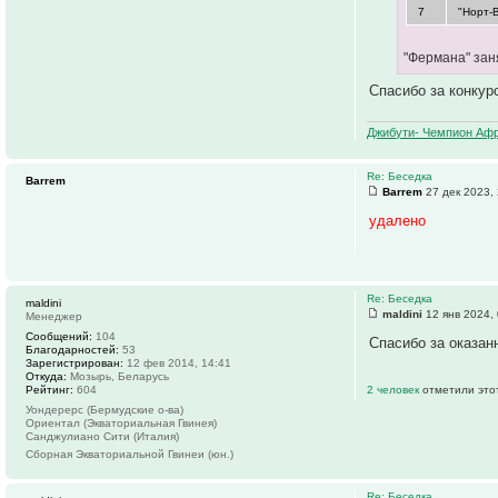
7
"Норт-
"Фермана" зан
Спасибо за конкур
Джибути- Чемпион Афр
Re: Беседка
Barrem
Barrem
27 дек 2023,
удалено
Re: Беседка
maldini
maldini
12 янв 2024,
Менеджер
Сообщений:
104
Спасибо за оказан
Благодарностей:
53
Зарегистрирован:
12 фев 2014, 14:41
Откуда:
Мозырь, Беларусь
Рейтинг:
604
2 человек
отметили это
Уондерерс (Бермудские о-ва)
Ориентал (Экваториальная Гвинея)
Санджулиано Сити (Италия)
Сборная Экваториальной Гвинеи (юн.)
Re: Беседка