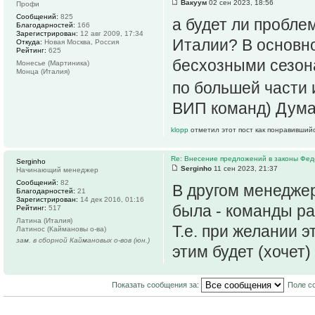
Вакуум
02 сен 2023, 18:56
Профи
Сообщений:
825
а будет ли пробле
Благодарностей:
166
Зарегистрирован:
12 авг 2009, 17:34
Италии? В основн
Откуда:
Новая Москва, Россия
Рейтинг:
625
бесхозными сезона
Монесье (Мартиника)
Монца (Италия)
по большей части 
ВИП команд) Дума
klopp
отметил этот пост как понравившийс
Re: Внесение предложений в законы Фед
Serginho
Serginho
11 сен 2023, 21:37
Начинающий менеджер
Сообщений:
82
В другом менеджере
Благодарностей:
21
Зарегистрирован:
14 дек 2016, 01:16
была - команды ра
Рейтинг:
517
Латина (Италия)
Т.е. при желании э
Латинос (Каймановы о-ва)
зам. в сборной Каймановых о-вов (юн.)
этим будет (хочет
Показать сообщения за:
Поле с