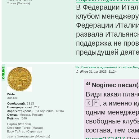
Тонан (Япония)
В Федерации Итал
клубом менеджеру
Федерации Италии
развала Итальянск
поддержка не пров
предыдущей деятел
Re: Внесение предложений в законы Фед
Wilde
31 авг 2023, 11:24
Noginec писал(
Видя какая пла
Wilde
Знаток
🇰🇵, а именно 
Сообщений:
2315
Благодарностей:
212
одним менеджеро
Зарегистрирован:
23 апр 2005, 13:04
Откуда:
Москва, Россия
Рейтинг:
546
свободные клубы
Парма (Италия)
Спортинг Тигре (Макао)
состава, тем са
Блэк Тайгер (Суринам)
зам. в Химнастик (Испания)