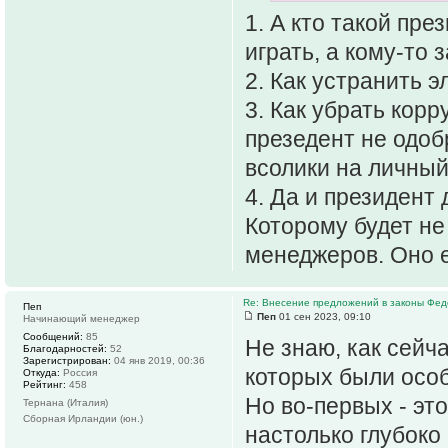
1. А кто такой пр
играть, а кому-то
2. Как устранить 
3. Как убрать кор
презедент не одоб
всолики на личный
4. Да и президент
Которому будет не
менеджеров. Оно 
Re: Внесение предложений в законы Фед
Пеп
Пеп
01 сен 2023, 09:10
Начинающий менеджер
Сообщений:
85
Не знаю, как сейч
Благодарностей:
52
Зарегистрирован:
04 янв 2019, 00:36
которых были осо
Откуда:
Россия
Рейтинг:
458
Но во-первых - это
Тернана (Италия)
Сборная Ирландии (юн.)
настолько глубоко 