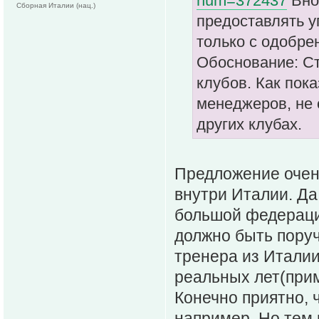
num=372437
Вно
Сборная Италии (нац.)
предоставлять 
только с одобре
Обоснование: Ст
клубов. Как пок
менеджеров, не 
других клубах.
Предложение очен
внутри Италии. Да
большой федерации
должно быть поруч
тренера из Италии
реальных лет(прим
Конечно приятно, 
например. Но тем 