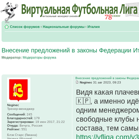
Список форумов
‹
Национальные форумы
‹
Италия
Внесение предложений в законы Федерации И
Модератор:
Модераторы форума
Внесение предложений в законы Федера
Noginec
31 авг 2023, 09:23
Видя какая плаче
🇰🇵, а именно ид
Noginec
одним менеджером,
Тренер-менеджер
Сообщений:
245
свободные клубы н
Благодарностей:
179
Зарегистрирован:
19 июн 2017, 21:22
Откуда:
Вичуга, Россия
состава, тем самы
Рейтинг:
551
Блэк Старc (Гвиана)
https://vfliga.com
Чезена (Италия)