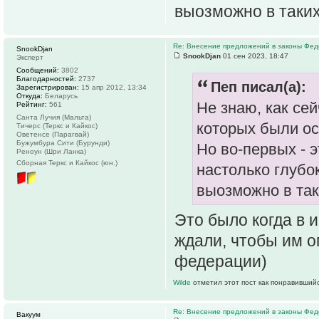
выозможно в таких
Re: Внесение предложений в законы Фед
SnookDjan
SnookDjan
01 сен 2023, 18:47
Эксперт
Сообщений:
3802
Благодарностей:
2737
Пеп писал(а):
Зарегистрирован:
15 апр 2012, 13:34
Откуда:
Беларусь
Не знаю, как се
Рейтинг:
561
Санта Лучия (Мальта)
которых были о
Тичерс (Теркс и Кайкос)
Оветенсе (Парагвай)
Бужумбура Сити (Бурунди)
Но во-первых - э
Реноун (Шри Ланка)
Сборная Теркс и Кайкос (юн.)
настолько глубок
выозможно в так
Это было когда в 
ждали, чтобы им о
федерации)
Wilde
отметил этот пост как понравившийс
Re: Внесение предложений в законы Фед
Вакуум