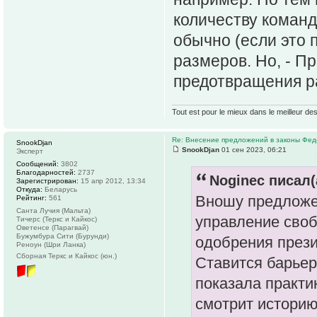
количеству команд
обычно (если это 
размеров. Но, - П
предотвращения р
Tout est pour le mieux dans le meilleur de
Re: Внесение предложений в законы Фед
SnookDjan
SnookDjan
01 сен 2023, 06:21
Эксперт
Сообщений:
3802
Благодарностей:
2737
Noginec писал(
Зарегистрирован:
15 апр 2012, 13:34
Откуда:
Беларусь
Вношу предложе
Рейтинг:
561
Санта Лучия (Мальта)
управление сво
Тичерс (Теркс и Кайкос)
Оветенсе (Парагвай)
Бужумбура Сити (Бурунди)
одобрения през
Реноун (Шри Ланка)
Сборная Теркс и Кайкос (юн.)
Ставится барьер
показала практи
смотрит историю