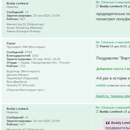
Re: Сборные и мирокуб
Buddy Lembeck
Buddy Lembeck
09 д
Новичок
Сообщений:
14
предварительно по
Зарегистрирован:
25 ноя 2020, 23:56
посмотрел полуфин
Рейтинг:
457
Манчестер 62 (Гибралтар)
Качин Юнайтед (Мьянма)
Амель Баладья (Алжир)
Re: Сборные и мирокуб
Patriot
Patriot
15 дек 2022, 
Президент ФФ Монтсеррат
Сообщений:
8783
Благодарностей:
1432
Поздравляю "Вирт
Зарегистрирован:
05 мар 2010, 15:20
Откуда:
г. Кушва, Свердловская обл., Россия
Рейтинг:
713
Добавлено спустя 2 м
Вудлэндс (Монтсеррат)
Джхапа (Непал)
4-й раз в истории
Пирибебуй (Парагвай)
Веа (Джибути)
Уралец-ТС (Россия)
roNNi32
отметил этот п
Сборная Монтсеррат (юн.)
Джибути- Чемпион Афр
Re: Сборные и мирокуб
Buddy Lembeck
Buddy Lembeck
15 д
Новичок
Сообщений:
14
Зарегистрирован:
25 ноя 2020, 23:56
Buddy Lemb
Рейтинг:
457
предварительн
Манчестер 62 (Гибралтар)