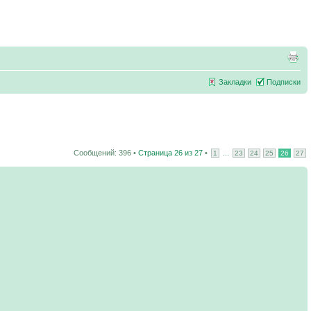
Закладки
Подписки
Сообщений: 396 •
Страница
26
из
27
•
...
1
23
24
25
26
27