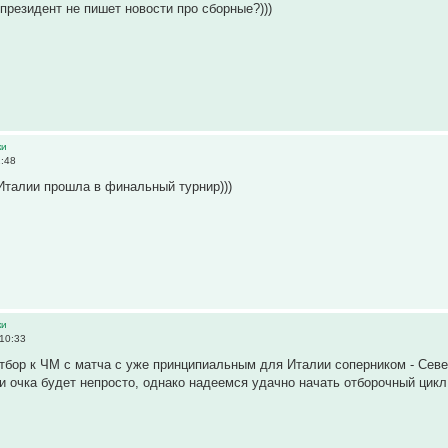
 президент не пишет новости про сборные?)))
ки
2:48
Италии прошла в финальный турнир)))
ки
 10:33
тбор к ЧМ с матча с уже принципиальным для Италии соперником - Севе
 очка будет непросто, однако надеемся удачно начать отборочный цикл. F