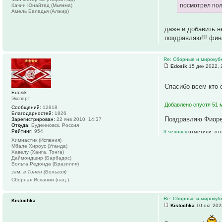
посмотрел пол
Качин Юнайтед (Мьянма)
Амель Баладья (Алжир)
даже и добавить н
поздравляю!!! фин
Re: Сборные и мирокуб
Edosik
15 дек 2022, 
Спасибо всем кто
Edosik
Эксперт
Добавлено спустя 51 
Сообщений:
12818
Благодарностей:
1826
Поздравляю Фиорен
Зарегистрирован:
22 янв 2010, 14:37
Откуда:
Буденновск, Россия
Рейтинг:
954
3 человек
отметили это
Химнастик (Испания)
Мбале Хироус (Уганда)
Хавелу (Ханга, Тонга)
Даймондшир (Барбадос)
Вольта Редонда (Бразилия)
зам. в Тинен (Бельгия)
Сборная Испании (нац.)
Re: Сборные и мирокуб
Kistochka
Kistochka
10 окт 202