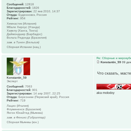
Сообщений:
12818
Благодарностей:
1826
Зарегистрирован:
22 янв 2010, 14:37
Откуда:
Буденновск, Россия
Рейтинг:
954
Химнастик (Испания)
Мбале Хироус (Уганда)
Хавелу (Ханга, Тонга)
Даймондшир (Барбадос)
Вольта Редонда (Бразилия)
зам. в Тинен (Бельгия)
Сборная Испании (нац.)
Re: Сборные и мирокуб
Konstantin_59
09 дек
Что сказать, маст
Konstantin_59
Эксперт
Сообщений:
7063
Благодарностей:
901
aka molodoy
Зарегистрирован:
14 апр 2007, 22:25
Откуда:
Березники (Пермский край), Россия
Рейтинг:
719
Лацио (Италия)
Флуминенсе (Бразилия)
Янгон Юнайтед (Мьянма)
зам. в Феникс (Гибралтар)
Сборная Мьянмы (юн.)