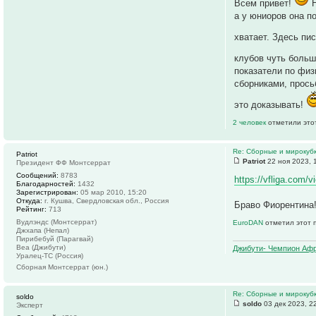
Всем привет!
Н
а у юниоров она п
хватает. Здесь пи
клубов чуть больш
показатели по физ
сборниками, прось
это доказывать!
2 человек
отметили это
Re: Сборные и мирокуб
Patriot
Patriot
22 ноя 2023, 
Президент ФФ Монтсеррат
Сообщений:
8783
https://vfliga.com/
Благодарностей:
1432
Зарегистрирован:
05 мар 2010, 15:20
Откуда:
г. Кушва, Свердловская обл., Россия
Браво Фиорентина!
Рейтинг:
713
Вудлэндс (Монтсеррат)
EuroDAN
отметил этот 
Джхапа (Непал)
Пирибебуй (Парагвай)
Веа (Джибути)
Джибути- Чемпион Афр
Уралец-ТС (Россия)
Сборная Монтсеррат (юн.)
Re: Сборные и мирокуб
soldo
soldo
03 дек 2023, 2
Эксперт