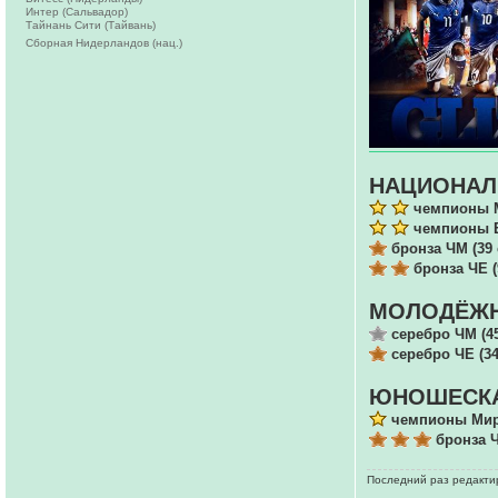
Интер (Сальвадор)
Тайнань Сити (Тайвань)
Сборная Нидерландов (нац.)
НАЦИОНАЛ
чемпионы М
чемпионы Е
бронза ЧМ (39 
бронза ЧЕ (
МОЛОДЁЖН
серебро ЧМ (4
серебро ЧЕ (34
ЮНОШЕСКА
чемпионы Мира
бронза Ч
Последний раз редактир