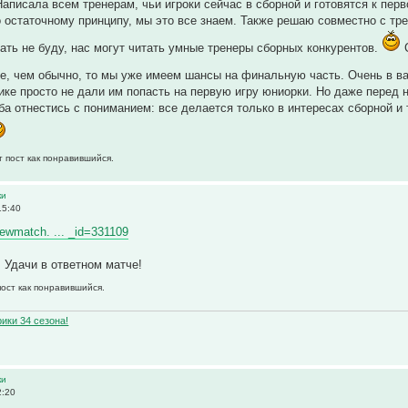
аписала всем тренерам, чьи игроки сейчас в сборной и готовятся к перв
о остаточному принципу, мы это все знаем. Также решаю совместно с тр
сать не буду, нас могут читать умные тренеры сборных конкурентов.
С
е, чем обычно, то мы уже имеем шансы на финальную часть. Очень в в
ике просто не дали им попасть на первую игру юниорки. Но даже перед н
ба отнестись с пониманием: все делается только в интересах сборной и
т пост как понравившийся.
ки
15:40
viewmatch. ... _id=331109
 Удачи в ответном матче!
пост как понравившийся.
ики 34 сезона!
ки
2:20