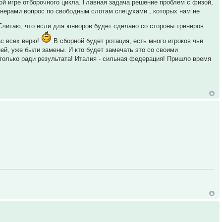
ой игре отборочного цикла. Главная задача решение проблем с физой,
енерами вопрос по свободным слотам спецухами , которых нам не
читаю, что если для юниоров будет сделано со стороны тренеров
ас всех верю!
В сборной будет ротация, есть много игроков чьи
ей, уже были замены. И кто будет замечать это со своими
 только ради результата! Италия - сильная федерация! Пришло время