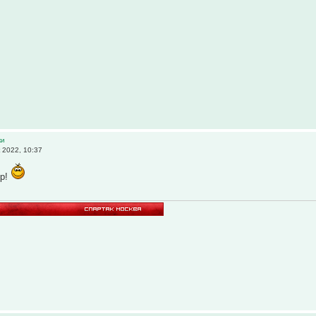
ки
 2022, 10:37
ер!