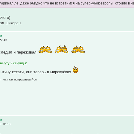
уфинал ле, даже обидно что не встретимся на суперкубок европы. стоило в н
ечего)
ал шикарен.
ки
22:46
 следил и переживал
минуту 2 секунды:
тину кстати, они теперь в мирокубках
т пост как понравившийся.
ки
3, 01:33