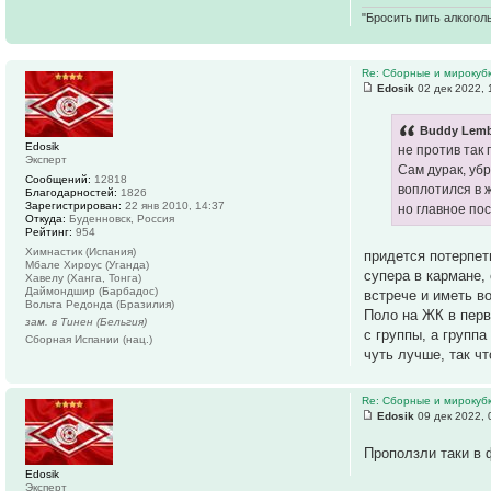
"Бросить пить алкоголь
Re: Сборные и мирокуб
Edosik
02 дек 2022, 
Buddy Lemb
Edosik
не против так
Эксперт
Сам дурак, уб
Сообщений:
12818
воплотился в 
Благодарностей:
1826
Зарегистрирован:
22 янв 2010, 14:37
но главное по
Откуда:
Буденновск, Россия
Рейтинг:
954
Химнастик (Испания)
придется потерпет
Мбале Хироус (Уганда)
супера в кармане,
Хавелу (Ханга, Тонга)
Даймондшир (Барбадос)
встрече и иметь в
Вольта Редонда (Бразилия)
Поло на ЖК в перв
зам. в Тинен (Бельгия)
с группы, а групп
Сборная Испании (нац.)
чуть лучше, так ч
Re: Сборные и мирокуб
Edosik
09 дек 2022, 
Проползли таки в
Edosik
Эксперт