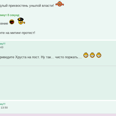
длый прихвостень унылой власти!
инут 8 секунд:
те на митинг-протест!
ку!!!
:43
риведите Хруста на пост. Ну так... чисто поржать....
ку!!!
 13:50