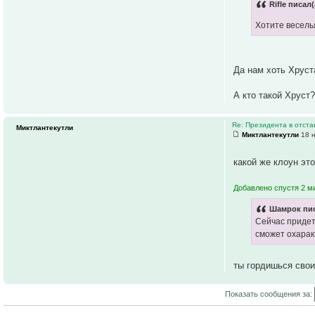
Rifle писал(
Хотите веселья
Да нам хоть Хруст
А кто такой Хруст?
Re: Президента в отстав
Миктлантекутли
Миктлантекутли
18 н
какой же клоун э
Добавлено спустя 2 м
Шамрок пис
Сейчас придет
сможет охаракт
ты гордишься свои
Показать сообщения за: