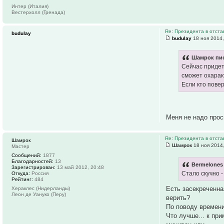
Интер (Италия)
Вестерхолл (Гренада)
Re: Президента в отстав
budulay
budulay
18 ноя 2014,
Шамрок пис
Сейчас придет
сможет охаракт
Если кто пове
Меня не надо прос
Re: Президента в отстав
Шамрок
Шамрок
18 ноя 2014,
Мастер
Сообщений:
1877
Благодарностей:
13
Bermelones 
Зарегистрирован:
13 май 2012, 20:48
Стало скучно -
Откуда:
Россия
Рейтинг:
484
Есть засекреченна
Хераклес (Нидерланды)
Леон де Уануко (Перу)
верить?
По поводу времени
Что лучше... к пр