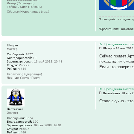
Интер (Сальвадор)
Тайнань Сити (Тайвань)
Сборная Нидерландов (нац.)
Последний раз редактир
"Бросить пить алкоголь
Re: Президента в отстав
Шамрок
Шамрок
18 ноя 2014,
Мастер
Сообщений:
1877
Сейчас придет Арт
Благодарностей:
13
показателям сможе
Зарегистрирован:
13 май 2012, 20:48
Откуда:
Россия
Если кто поверит 
Рейтинг:
484
Хераклес (Нидерланды)
Леон де Уануко (Перу)
Re: Президента в отстав
Bermelones
18 ноя 2
Стало скучно - это
Bermelones
Эксперт
Сообщений:
3674
Благодарностей:
120
Зарегистрирован:
09 сен 2008, 16:01
Откуда:
Россия
Рейтинг:
486