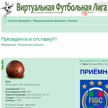
Список форумов
‹
Национальные форумы
‹
Италия
Президента в отставку!!!
Модератор:
Модераторы форума
Президента в отставку!!
Best
18 ноя 2014, 11
ПРИЁМН
Best
Президент ФФ Нидерландов
Сообщений:
537
Благодарностей:
829
Зарегистрирован:
16 янв 2024, 07:11
Откуда:
Lloret de Mar, Испания
Рейтинг:
709
Олимпик (Сафи, Марокко)
Витесс (Нидерланды)