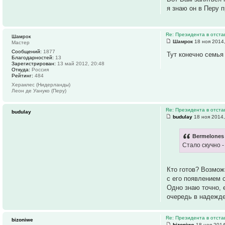
я знаю он в Перу 
Re: Президента в отстав
Шамрок
Шамрок
18 ноя 2014,
Мастер
Сообщений:
1877
Тут конечно семья
Благодарностей:
13
Зарегистрирован:
13 май 2012, 20:48
Откуда:
Россия
Рейтинг:
484
Хераклес (Нидерланды)
Леон де Уануко (Перу)
Re: Президента в отстав
budulay
budulay
18 ноя 2014,
Bermelones 
Стало скучно -
Кто готов? Возмож
с его появлением 
Одно знаю точно, 
очередь в надежде
Re: Президента в отстав
bizoniwe
bizoniwe
18 ноя 2014