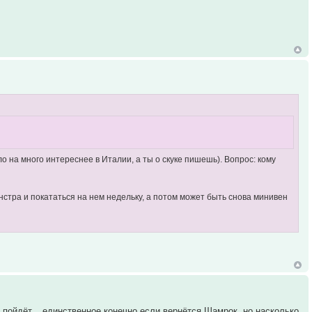
 на много интереснее в Италии, а ты о скуке пишешь). Вопрос: кому
онстра и покататься на нем недельку, а потом может быть снова минивен
у пойдёт... единственное конечно если вернётся Шамрок, но насколько