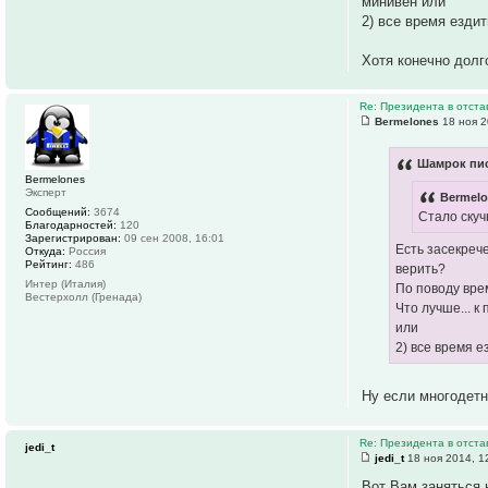
минивен или
2) все время езди
Хотя конечно долг
Re: Президента в отстав
Bermelones
18 ноя 2
Шамрок пис
Bermelones
Эксперт
Bermelo
Сообщений:
3674
Стало скуч
Благодарностей:
120
Зарегистрирован:
09 сен 2008, 16:01
Есть засекреч
Откуда:
Россия
Рейтинг:
486
верить?
Интер (Италия)
По поводу вре
Вестерхолл (Гренада)
Что лучше... к
или
2) все время 
Ну если многодетн
Re: Президента в отстав
jedi_t
jedi_t
18 ноя 2014, 1
Вот Вам заняться 