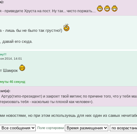
а):
 - приведите Хруста на пост. Ну так... чисто поржать....
а - лишь бы не было так грустно!)
, давай его сюда.
ку!!!
оя 2014, 14:01
тот Шамрок
инуты 46 секунд:
ал(а):
 Артур(типо-президент) и закроет твой митинг, по причине того, что у тебя 
еризовать тебя - насколько ты плохой как человек=).
ми новостями, но при этом используешь для них один из самых нечита
Поле сортировки