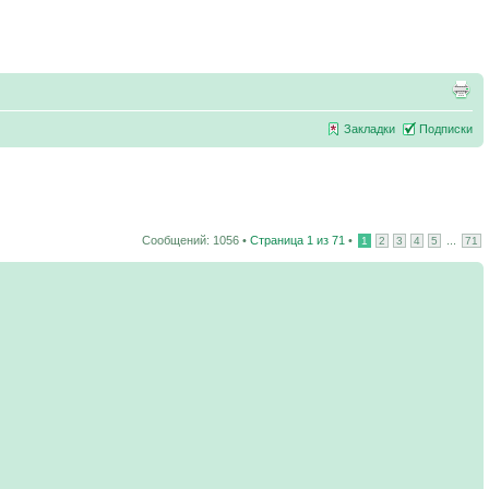
Закладки
Подписки
Сообщений: 1056 •
Страница
1
из
71
•
...
1
2
3
4
5
71