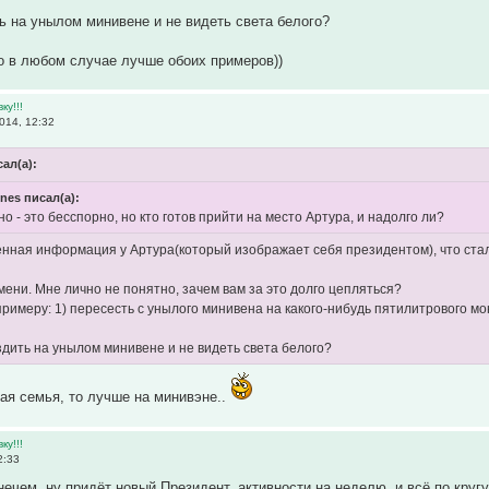
ть на унылом минивене и не видеть света белого?
о в любом случае лучше обоих примеров))
ку!!!
014, 12:32
ал(а):
nes писал(а):
но - это бесспорно, но кто готов прийти на место Артура, и надолго ли?
енная информация у Артура(который изображает себя президентом), что стало
мени. Мне лично не понятно, зачем вам за это долго цепляться?
 примеру: 1) пересесть с унылого минивена на какого-нибудь пятилитрового м
ездить на унылом минивене и не видеть света белого?
ая семья, то лучше на минивэне..
ку!!!
2:33
нечем, ну придёт новый Президент, активности на неделю, и всё по круг