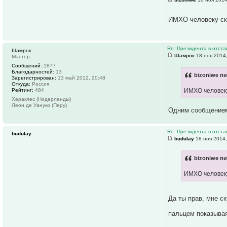
ИМХО человеку ск
Re: Президента в отстав
Шамрок
Шамрок
18 ноя 2014,
Мастер
Сообщений:
1877
Благодарностей:
13
bizoniwe пи
Зарегистрирован:
13 май 2012, 20:48
Откуда:
Россия
Рейтинг:
484
ИМХО человеку
Хераклес (Нидерланды)
Леон де Уануко (Перу)
Одним сообщением 
Re: Президента в отстав
budulay
budulay
18 ноя 2014,
bizoniwe пи
ИМХО человеку
Да ты прав, мне ск
пальцем показывая 