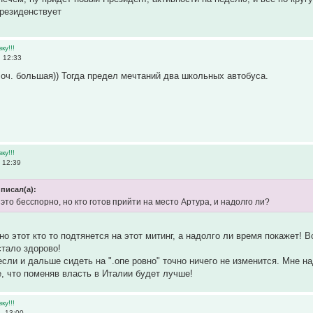
президенствует
ку!!!
 12:33
 оч. большая)) Тогда предел мечтаний два школьных автобуса.
ку!!!
 12:39
писал(а):
 это бесспорно, но кто готов прийти на место Артура, и надолго ли?
но этот кто то подтянется на этот митинг, а надолго ли время покажет! 
стало здорово!
если и дальше сидеть на ".опе ровно" точно ничего не изменится. Мне н
, что поменяв власть в Италии будет лучше!
ку!!!
, 13:00