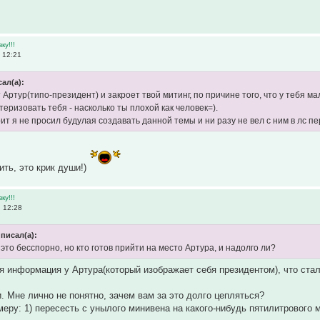
ку!!!
 12:21
ал(а):
 Артур(типо-президент) и закроет твой митинг, по причине того, что у тебя 
еризовать тебя - насколько ты плохой как человек=).
рит я не просил будулая создавать данной темы и ни разу не вел с ним в лс 
ить, это крик души!)
ку!!!
 12:28
писал(а):
 это бесспорно, но кто готов прийти на место Артура, и надолго ли?
я информация у Артура(который изображает себя президентом), что стало
. Мне лично не понятно, зачем вам за это долго цепляться?
имеру: 1) пересесть с унылого минивена на какого-нибудь пятилитрового 