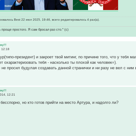
овалось Best 22 июл 2025, 19:46, всего редактировалось 4 раз(а).
 проще простого. Я сам бросал раз сто." (с)
ку!!!
 12:18
ур(типо-президент) и закроет твой митинг, по причине того, что у тебя
т охарактеризовать тебя - насколько ты плохой как человек=).
я не просил будулая создавать данной странички и ни разу не вел с ним
ку!!!
014, 12:21
 бесспорно, но кто готов прийти на место Артура, и надолго ли?