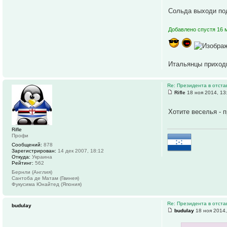
Сольда выходи по
Добавлено спустя 16 м
Итальянцы приходи
Re: Президента в отстав
Rifle
18 ноя 2014, 13
Хотите веселья - п
Rifle
Профи
Сообщений:
878
Зарегистрирован:
14 дек 2007, 18:12
Откуда:
Украина
Рейтинг:
562
Бернли (Англия)
Сантоба де Матам (Гвинея)
Фукусима Юнайтед (Япония)
Re: Президента в отстав
budulay
budulay
18 ноя 2014,