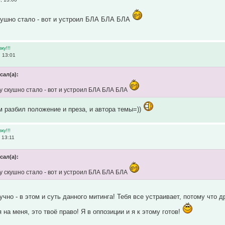
ушно стало - вот и устроил БЛА БЛА БЛА
ку!!!
 13:01
сал(а):
 скушно стало - вот и устроил БЛА БЛА БЛА
разбил положение и преза, и автора темы=))
ку!!!
 13:11
сал(а):
 скушно стало - вот и устроил БЛА БЛА БЛА
учно - в этом и суть данного митинга! Тебя все устраивает, потому что д
на меня, это твоё право! Я в оппозиции и я к этому готов!