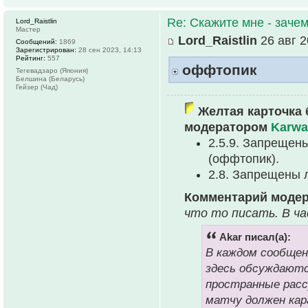
Re: Скажите мне - зачем
Lord_Raistlin
Мастер
Lord_Raistlin
26 авг 2
Сообщений:
1869
Зарегистрирован:
28 сен 2023, 14:13
Рейтинг:
557
оффтопик
Тегевадзаро (Япония)
Белшина (Беларусь)
Гейзер (Чад)
Желтая карточка 
модератором
Karwa
2.5.9. Запрещен
(оффтопик).
2.8. Запрещены 
Комментарий моде
что то писать. В ч
Akar писал(а):
В каждом сообще
здесь обсуждают
пространные рассу
матчу должен кар