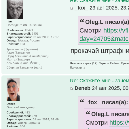
Re: Скажите мне - зачем
_fox_
23 авг 2025, 23:
Oleg.L писал(а)
_fox_
Президент ФФ Танзании
Смотри
https://v
Сообщений:
13471
Благодарностей:
2451
day=24705&matc
Зарегистрирован:
05 авг 2008, 12:17
Откуда:
Москва, Россия
Рейтинг:
923
прокачай штрафни
Трансвааль (Суринам)
Азам (Танзания)
Норд Апеннино (Сан-Марино)
Манта (Эквадор)
Аль-Ахли (Сана, Йемен)
Чемпион стран (12): Теркс и Кайкос, Бра
Палестина
Сборная Танзании (мол.)
Re: Скажите мне - зачем
Deneb
24 авг 2025, 00
_fox_ писал(а):
Deneb
Опытный менеджер
Сообщений:
483
Oleg.L писал(
Благодарностей:
279
Зарегистрирован:
01 авг 2014, 01:49
Смотри
https:
Откуда:
Днепр, Украина
Рейтинг:
664