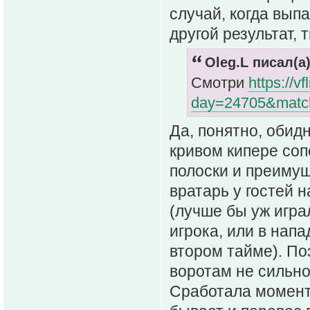
случай, когда вып
другой результат, 
Oleg.L писал(а)
Смотри
https://v
day=24705&matc
Да, понятно, обид
кривом кипере соп
полоски и преимущ
вратарь у гостей 
(лучше бы уж игра
игрока, или в напа
втором тайме). По
воротам не сильно
Сработала моментн