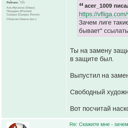
Рейтинг:
705
acer_1009 писа
Аль-Мусанна (Оман)
Перуджа (Италия)
https://vfliga.co
Сьерра (Сьерра Леоне)
Сборная Омана (юн.)
Зачем лиге таки
бывает" ссылать
Ты на замену защи
в защите был.
Выпустил на замен
Свободный художни
Вот посчитай наск
Re: Скажите мне - зачем