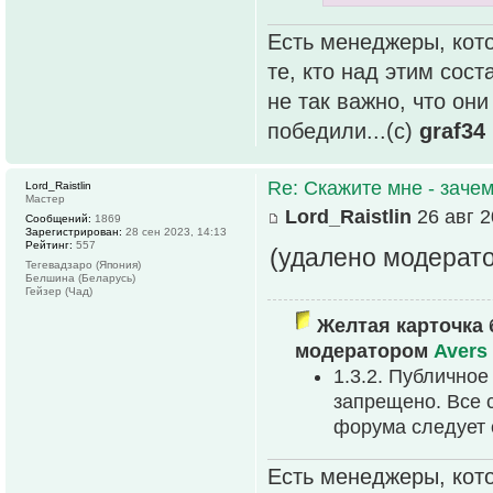
Есть менеджеры, кото
те, кто над этим сос
не так важно, что он
победили...(с)
graf34
Re: Скажите мне - зачем
Lord_Raistlin
Мастер
Lord_Raistlin
26 авг 2
Сообщений:
1869
Зарегистрирован:
28 сен 2023, 14:13
Рейтинг:
557
(удалено модерат
Тегевадзаро (Япония)
Белшина (Беларусь)
Гейзер (Чад)
Желтая карточка 
модератором
Avers
1.3.2. Публично
запрещено. Все 
форума следует 
Есть менеджеры, кото