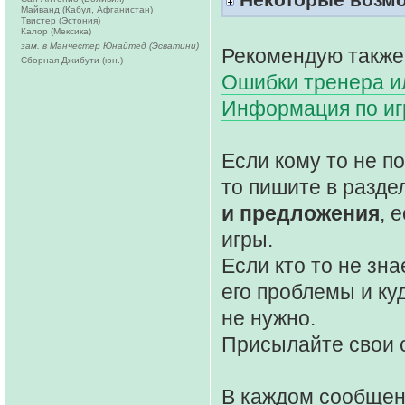
Майванд (Кабул, Афганистан)
Твистер (Эстония)
Калор (Мексика)
зам. в Манчестер Юнайтед (Эсватини)
Рекомендую также
Сборная Джибути (юн.)
Ошибки тренера ил
Информация по и
Если кому то не 
то пишите в разде
и предложения
, 
игры.
Если кто то не зна
его проблемы и ку
не нужно.
Присылайте свои 
В каждом сообще