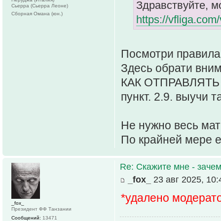
Здравствуйте, м
Сьерра (Сьерра Леоне)
Сборная Омана (юн.)
https://vfliga.co
Посмотри правила
Здесь обрати вним
КАК ОТПРАВЛЯТЬ
пункт. 2.9. выучи т
Не нужно весь матч
По крайней мере е
Re: Скажите мне - зачем
_fox_
23 авг 2025, 10:
*удалено модерат
_fox_
Президент ФФ Танзании
Сообщений:
13471