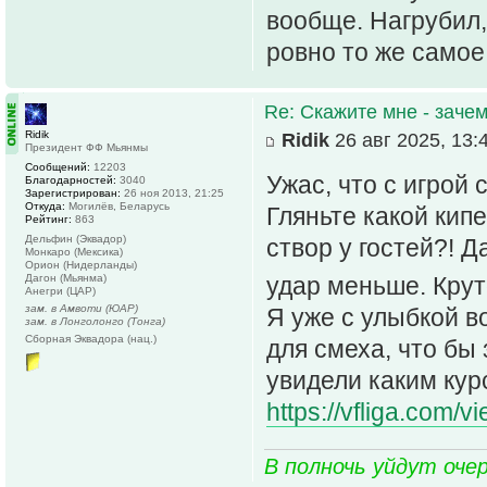
вообще. Нагрубил,
ровно то же самое
Re: Скажите мне - зачем
Ridik
Ridik
26 авг 2025, 13:
Президент ФФ Мьянмы
Сообщений:
12203
Ужас, что с игрой
Благодарностей:
3040
Зарегистрирован:
26 ноя 2013, 21:25
Откуда:
Могилёв, Беларусь
Гляньте какой кипе
Рейтинг:
863
Дельфин (Эквадор)
створ у гостей?! Д
Монкаро (Мексика)
Орион (Нидерланды)
Дагон (Мьянма)
удар меньше. Кру
Анегри (ЦАР)
зам. в Амвоти (ЮАР)
Я уже с улыбкой в
зам. в Лонголонго (Тонга)
Сборная Эквадора (нац.)
для смеха, что бы
увидели каким кур
https://vfliga.com/v
В полночь уйдут оче