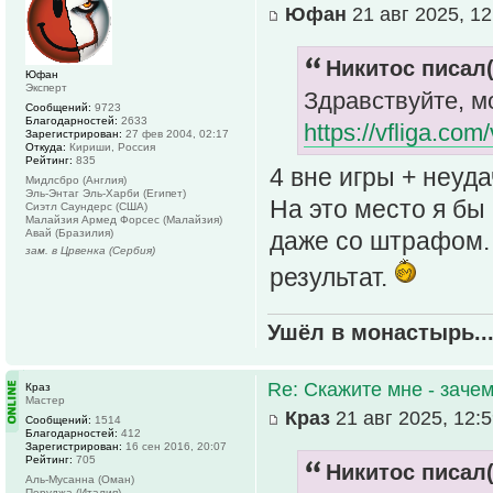
Юфан
21 авг 2025, 12
Никитос писал(
Юфан
Эксперт
Здравствуйте, м
Сообщений:
9723
Благодарностей:
2633
https://vfliga.co
Зарегистрирован:
27 фев 2004, 02:17
Откуда:
Кириши, Россия
Рейтинг:
835
4 вне игры + неуд
Мидлсбро (Англия)
Эль-Энтаг Эль-Харби (Египет)
На это место я бы 
Сиэтл Саундерс (США)
Малайзия Армед Форсес (Малайзия)
Авай (Бразилия)
даже со штрафом. 
зам. в Црвенка (Сербия)
результат.
Ушёл в монастырь..
Re: Скажите мне - зачем
Краз
Мастер
Краз
21 авг 2025, 12:
Сообщений:
1514
Благодарностей:
412
Зарегистрирован:
16 сен 2016, 20:07
Рейтинг:
705
Никитос писал(
Аль-Мусанна (Оман)
Перуджа (Италия)