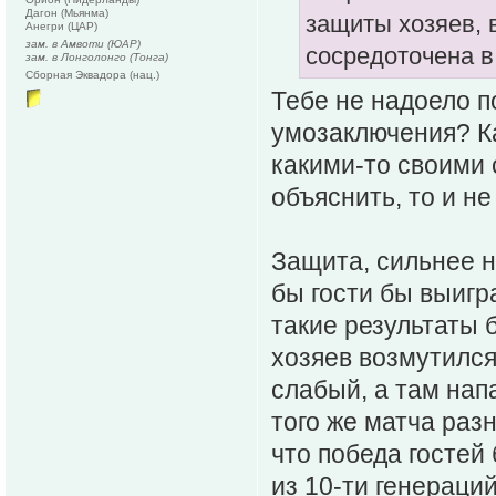
Дагон (Мьянма)
защиты хозяев, 
Анегри (ЦАР)
зам. в Амвоти (ЮАР)
сосредоточена в
зам. в Лонголонго (Тонга)
Сборная Эквадора (нац.)
Тебе не надоело п
умозаключения? Ка
какими-то своими
объяснить, то и не
Защита, сильнее н
бы гости бы выигр
такие результаты 
хозяев возмутился
слабый, а там нап
того же матча раз
что победа гостей
из 10-ти генераций