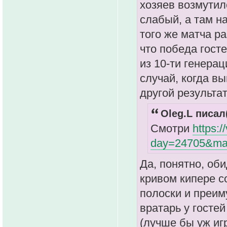
хозяев возмутил
слабый, а там н
того же матча ра
что победа гост
из 10-ти генерац
случай, когда в
другой результат
Oleg.L писал(
Смотри
https:
day=24705&ma
Да, понятно, об
кривом кипере с
полоски и преим
вратарь у госте
(лучше бы уж иг