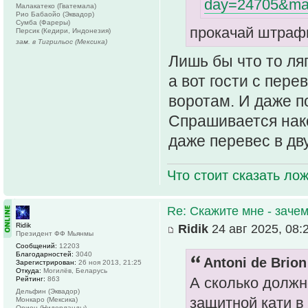
day=24705&ma
Малакатеко (Гватемала)
Рио Бабаойо (Эквадор)
Сумба (Фареры)
прокачай штраф
Персик (Кедири, Индонезия)
зам. в Тигрильос (Мексика)
Лишь бы что то ляп
а вот гости с пере
воротам. И даже п
Спрашивается нак
даже перевес в дв
Что стоит сказать лож
Re: Скажите мне - зачем
Ridik
Ridik
24 авг 2025, 08:
Президент ФФ Мьянмы
Сообщений:
12203
Благодарностей:
3040
Antoni de Brion
Зарегистрирован:
26 ноя 2013, 21:25
Откуда:
Могилёв, Беларусь
А сколько должн
Рейтинг:
863
Дельфин (Эквадор)
защитной кати в
Монкаро (Мексика)
Орион (Нидерланды)