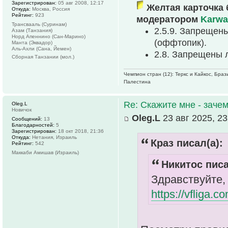
Зарегистрирован:
05 авг 2008, 12:17
Желтая карточка 
Откуда:
Москва, Россия
Рейтинг:
923
модератором
Karwa
Трансвааль (Суринам)
2.5.9. Запрещен
Азам (Танзания)
Норд Апеннино (Сан-Марино)
(оффтопик).
Манта (Эквадор)
Аль-Ахли (Сана, Йемен)
2.8. Запрещены 
Сборная Танзании (мол.)
Чемпион стран (12): Теркс и Кайкос, Бра
Палестина
Re: Скажите мне - зачем
Oleg.L
Новичок
Oleg.L
23 авг 2025, 23
Сообщений:
13
Благодарностей:
5
Зарегистрирован:
18 окт 2018, 21:36
Откуда:
Нетания, Израиль
Краз писал(а):
Рейтинг:
542
Маккаби Амишав (Израиль)
Никитос писа
Здравствуйте,
https://vfliga.