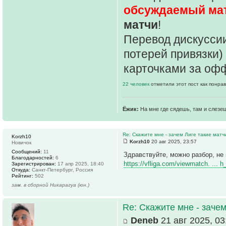
обсуждаемый ма
матчи
!
Перевод дискуссии
потерей привязки)
карточками за оф
22 человек
отметили этот пост как понра
Ёжик:
На мне где сядешь, там и слезе
Re: Скажите мне - зачем Лиге такие матч
Korzh10
Korzh10
20 авг 2025, 23:57
Новичок
Сообщений:
11
Здравствуйте, можно разбор, не
Благодарностей:
6
https://vfliga.com/viewmatch. ... 
Зарегистрирован:
17 апр 2025, 18:40
Откуда:
Санкт-Петербург, Россия
Рейтинг:
502
зам. в сборной Никарагуа (юн.)
Re: Скажите мне - зачем
Deneb
21 авг 2025, 03