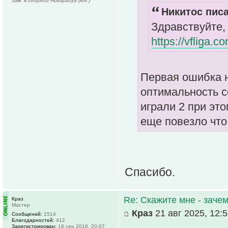
зам. в сборной Никарагуа (юн.)
Никитос писа
Здравствуйте,
https://vfliga.
Первая ошибка н
оптимальность с
играли 2 при это
еще повезло чт
Спасибо.
Re: Скажите мне - зачем
Краз
Мастер
Краз
21 авг 2025, 12:
Сообщений:
1514
Благодарностей:
412
Зарегистрирован:
16 сен 2016, 20:07