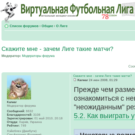
Список форумов
‹
Общие
‹
О Лиге
Скажите мне - зачем Лиге такие матчи?
Модератор:
Модераторы форума
Соо
Скажите мне - зачем Лиге такие матчи?
Karwar
24 июн 2008, 01:29
Прежде чем размес
ознакомиться с не
Karwar
"неожиданным" ре
Модератор форума
Сообщений:
6632
5.2. Как выиграть 
Благодарностей:
3108
Зарегистрирован:
01 май 2010, 20:18
Откуда:
Харків, Украина
Рейтинг:
749
Хэйеблех (Джибути)
Некоторые возмо
Сан-Антонио (Боливия)