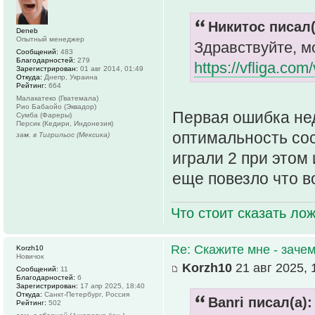
Никитос писал(
Deneb
Опытный менеджер
Здравствуйте, м
Сообщений:
483
Благодарностей:
279
https://vfliga.co
Зарегистрирован:
01 авг 2014, 01:49
Откуда:
Днепр, Украина
Рейтинг:
664
Малакатеко (Гватемала)
Рио Бабаойо (Эквадор)
Первая ошибка нед
Сумба (Фареры)
Персик (Кедири, Индонезия)
оптимальность сос
зам. в Тигрильос (Мексика)
играли 2 при этом 
еще повезло что 
Что стоит сказать лож
Re: Скажите мне - зачем
Korzh10
Новичок
Korzh10
21 авг 2025, 
Сообщений:
11
Благодарностей:
6
Зарегистрирован:
17 апр 2025, 18:40
Откуда:
Санкт-Петербург, Россия
Banri писал(а):
Рейтинг:
502