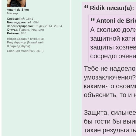
Ridik писал(а):
Antoni de Brion
Мастер
Сообщений:
1841
Antoni de Bri
Благодарностей:
604
Зарегистрирован:
02 дек 2014, 23:34
А сколько дол
Откуда:
Париж, Франция
Рейтинг:
838
защитной кати
Новая Бавария (Украина)
Ред Уорриор (Малайзия)
защиты хозяев
Флорида (Куба)
Сборная Малайзии (юн.)
сосредоточена
Тебе не надоело
умозаключения? 
какими-то своим
объяснить, то и 
Защита, сильнее
бы гости бы выи
такие результат