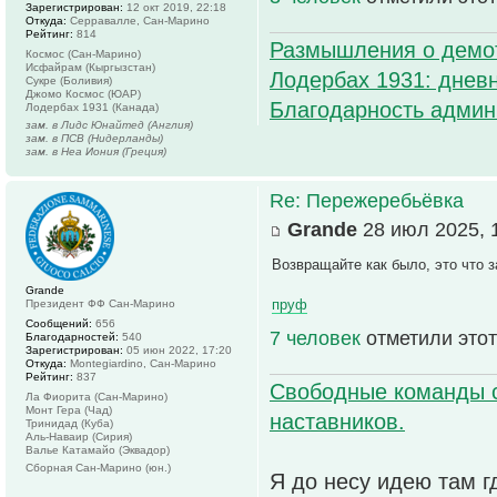
Зарегистрирован:
12 окт 2019, 22:18
Откуда:
Серравалле, Сан-Марино
Рейтинг:
814
Размышления о демо
Космос (Сан-Марино)
Исфайрам (Кыргызстан)
Лодербах 1931: дневн
Сукре (Боливия)
Джомо Космос (ЮАР)
Благодарность админ
Лодербах 1931 (Канада)
зам. в Лидс Юнайтед (Англия)
зам. в ПСВ (Нидерланды)
зам. в Неа Иония (Греция)
Re: Пережеребьёвка
Grande
28 июл 2025, 
Возвращайте как было, это что з
Grande
пруф
Президент ФФ Сан-Марино
Сообщений:
656
7 человек
отметили этот
Благодарностей:
540
Зарегистрирован:
05 июн 2022, 17:20
Откуда:
Montegiardino, Сан-Марино
Рейтинг:
837
Свободные команды 
Ла Фиорита (Сан-Марино)
Монт Гера (Чад)
наставников.
Тринидад (Куба)
Аль-Наваир (Сирия)
Валье Катамайо (Эквадор)
Сборная Сан-Марино (юн.)
Я до несу идею там г