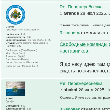
Re: Пережеребьёвка
Grande
28 июл 2025, 
У меня тоже самое. Сначала дал
Grande
Президент ФФ Сан-Марино
3 человек
отметили этот
Сообщений:
656
Благодарностей:
540
Зарегистрирован:
05 июн 2022, 17:20
Откуда:
Montegiardino, Сан-Марино
Свободные команды 
Рейтинг:
837
наставников.
Ла Фиорита (Сан-Марино)
Монт Гера (Чад)
Тринидад (Куба)
Аль-Наваир (Сирия)
Валье Катамайо (Эквадор)
Я до несу идею там г
Сборная Сан-Марино (юн.)
сидеть по жизненно,т
Re: Пережеребьёвка
shakal
28 июл 2025, 1
Офигеть. Я уже составы отправил
shakal
Профи
Сообщений:
593
3 человек
отметили этот
Благодарностей:
825