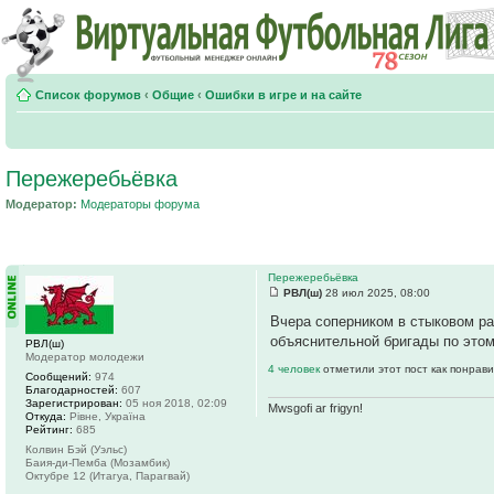
Список форумов
‹
Общие
‹
Ошибки в игре и на сайте
Пережеребьёвка
Модератор:
Модераторы форума
Пережеребьёвка
РВЛ(ш)
28 июл 2025, 08:00
Вчера соперником в стыковом ра
объяснительной бригады по это
РВЛ(ш)
Модератор молодежи
4 человек
отметили этот пост как понрав
Сообщений:
974
Благодарностей:
607
Зарегистрирован:
05 ноя 2018, 02:09
Mwsgofi ar frigyn!
Откуда:
Рiвне, Україна
Рейтинг:
685
Колвин Бэй (Уэльс)
Баия-ди-Пемба (Мозамбик)
Октубре 12 (Итагуа, Парагвай)