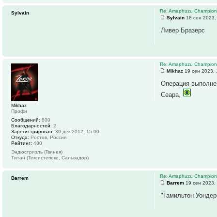
Re: Amaphuzu Championsh
Sylvain
Sylvain
18 сен 2023,
Ливер Бразерс
Re: Amaphuzu Championsh
Mikhaz
19 сен 2023, 
Операция выполне
Сеара,
Mikhaz
Профи
Сообщений:
800
Благодарностей:
2
Зарегистрирован:
30 дек 2012, 15:00
Откуда:
Ростов, Россия
Рейтинг:
480
Эндюстриэль (Гвинея)
Титан (Тексистепеке, Сальвадор)
Re: Amaphuzu Champions
Barrem
Barrem
19 сен 2023,
"Гамильтон Уондер