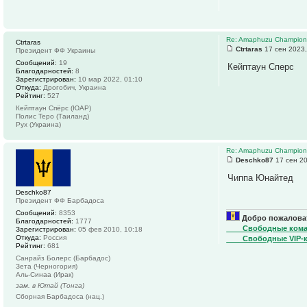
Re: Amaphuzu Championsh
Ctrtaras
Ctrtaras
17 сен 2023,
Президент ФФ Украины
Сообщений:
19
Кейптаун Сперс
Благодарностей:
8
Зарегистрирован:
10 мар 2022, 01:10
Откуда:
Дрогобич, Украина
Рейтинг:
527
Кейптаун Спёрс (ЮАР)
Полис Теро (Таиланд)
Рух (Украина)
Re: Amaphuzu Championsh
Deschko87
17 сен 20
Чиппа Юнайтед
Deschko87
Президент ФФ Барбадоса
Сообщений:
8353
Добро пожаловат
Благодарностей:
1777
____Свободные ком
Зарегистрирован:
05 фев 2010, 10:18
Откуда:
Россия
____Свободные VIP-
Рейтинг:
681
Санрайз Болерс (Барбадос)
Зета (Черногория)
Аль-Синаа (Ирак)
зам. в Ютай (Тонга)
Сборная Барбадоса (нац.)