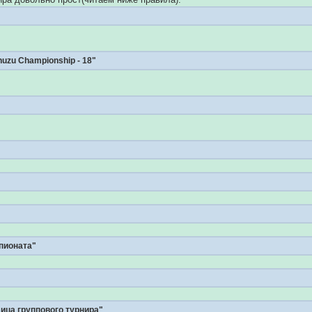
zu Championship - 18"
"
пионата"
ица группового турнира"