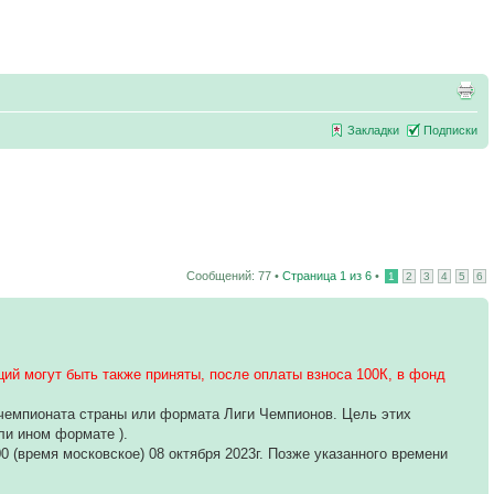
Закладки
Подписки
Сообщений: 77 •
Страница
1
из
6
•
1
2
3
4
5
6
ий могут быть также приняты, после оплаты взноса 100К, в фонд
 чемпионата страны или формата Лиги Чемпионов. Цель этих
ли ином формате ).
0 (время московское) 08 октября 2023г. Позже указанного времени