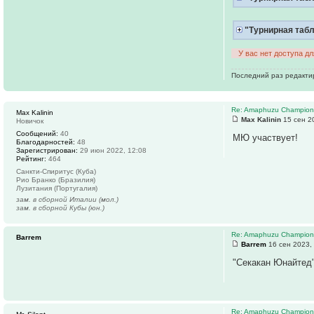
"Турнирная таб
У вас нет доступа д
Последний раз редакт
Re: Amaphuzu Championsh
Max Kalinin
Max Kalinin
15 сен 2
Новичок
Сообщений:
40
МЮ участвует!
Благодарностей:
48
Зарегистрирован:
29 июн 2022, 12:08
Рейтинг:
464
Санкти-Спиритус (Куба)
Рио Бранко (Бразилия)
Лузитания (Португалия)
зам. в сборной Италии (мол.)
зам. в сборной Кубы (юн.)
Re: Amaphuzu Championsh
Barrem
Barrem
16 сен 2023,
"Секакан Юнайтед"
Re: Amaphuzu Championsh