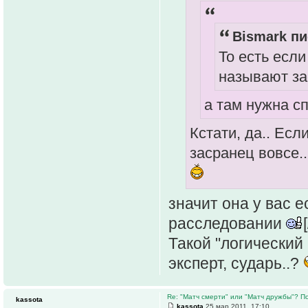
Bismark пи
То есть если
называют з
а там нужна с
Кстати, да.. Есл
засранец вовсе..
значит она у вас 
расследовании
Такой "логический
эксперт, сударь..?
Re: "Матч смерти" или "Матч дружбы"? П
kassota
kassota
25 мар 2011, 17:10