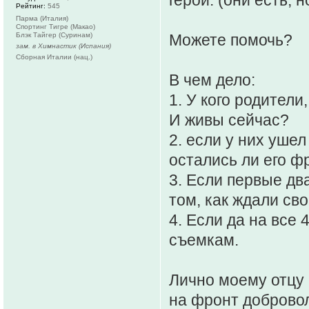
герои. (они есть, 
Рейтинг:
545
Парма (Италия)
Спортинг Тигре (Макао)
Блэк Тайгер (Суринам)
Можете помочь?
зам. в Химнастик (Испания)
Сборная Италии (нац.)
В чем дело:
1. У кого родител
И живы сейчас?
2. если у них ушел
остались ли его 
3. Если первые два
том, как ждали сво
4. Если да на все 
съемкам.
Лично моему отцу б
на фронт доброволь