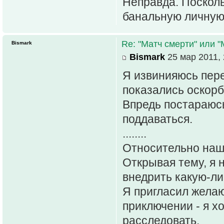
Неправда. Поскол
банальную личную 
Re: "Матч смерти" или 
Bismark
Bismark
25 мар 2011, 
Я извинияюсь пере
показались оскор
Впредь постараюсь
поддаваться.
........
Относительно наш
Открывая тему, я 
внедрить какую-ли
Я пригласил жела
приключении - я х
расследовать.