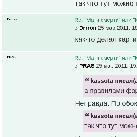
так что тут можно
Re: "Матч смерти" или 
Drrron
Drrron
25 мар 2011, 1
как-то делал карти
Re: "Матч смерти" или 
PRAS
PRAS
25 мар 2011, 19
kassota писал(а
а правилами фо
Неправда. По обо
kassota писал(а
так что тут мож