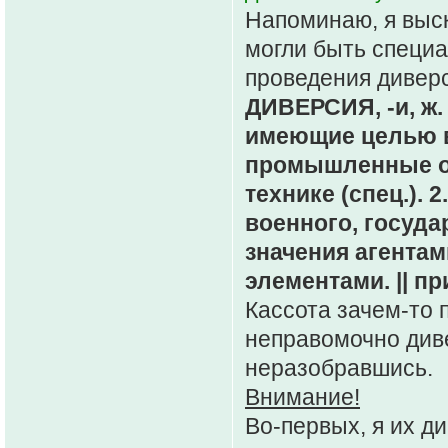
Напоминаю, я выс
могли быть специа
проведения дивер
ДИВЕРСИЯ, -и, ж.
имеющие целью в
промышленные об
технике (спец.).
военного, госуда
значения агента
элементами. || пр
Кассота зачем-то п
неправомочно диве
неразобравшись.
Внимание!
Во-первых, я их д