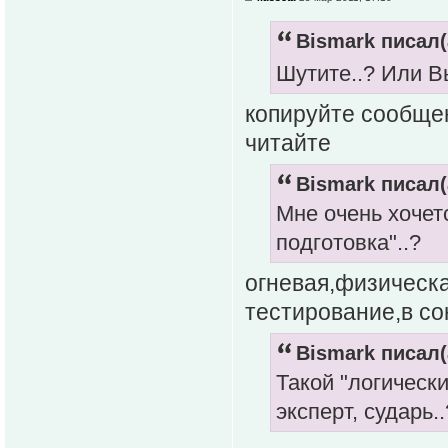
Bismark писал(
Шутите..? Или В
копируйте сообщен
читайте
Bismark писал(
Мне очень хочетс
подготовка"..?
огневая,физическ
тестирование,в с
Bismark писал(
Такой "логическ
эксперт, сударь.