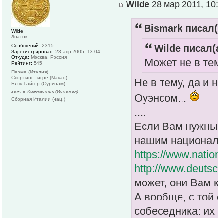
Wilde
28 мар 2011, 10
Bismark писал(
Wilde
Знаток
Сообщений:
2315
Wilde писал(а
Зарегистрирован:
23 апр 2005, 13:04
Откуда:
Москва, Россия
Может не в тем
Рейтинг:
545
Парма (Италия)
Спортинг Тигре (Макао)
Не в тему, да и 
Блэк Тайгер (Суринам)
зам. в Химнастик (Испания)
Оуэнсом...
Сборная Италии (нац.)
....
Если Вам нужны 
нашим национал
https://www.natio
http://www.deuts
может, они Вам к
А вообще, с той
собеседника: их