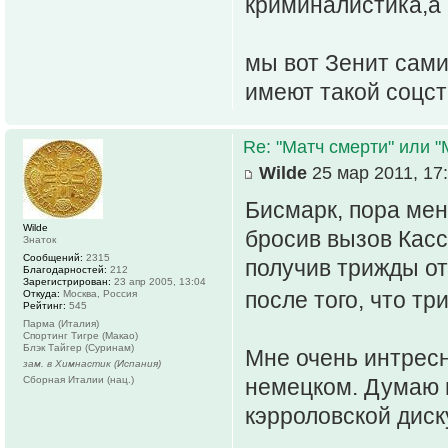
криминалистика,а
мы вот Зенит сами
имеют такой соцст
Re: "Матч смерти" или 
Wilde
25 мар 2011, 17
Бисмарк, пора меня
Wilde
бросив вызов Касс
Знаток
Сообщений:
2315
получив трижды от
Благодарностей:
212
Зарегистрирован:
23 апр 2005, 13:04
после того, что т
Откуда:
Москва, Россия
Рейтинг:
545
Парма (Италия)
Спортинг Тигре (Макао)
Блэк Тайгер (Суринам)
Мне очень интресн
зам. в Химнастик (Испания)
Сборная Италии (нац.)
немецком. Думаю м
кэрроловской диск