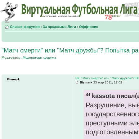
Список форумов
‹
За пределами Лиги
‹
Оффтопик
"Матч смерти" или "Матч дружбы"? Попытка р
Модератор:
Модераторы форума
Re: "Матч смерти" или "Матч дружбы"? П
Bismark
Bismark
25 мар 2011, 17:02
kassota писал(а
Разрушение, выв
государственного
преступными эле
подготовленным 