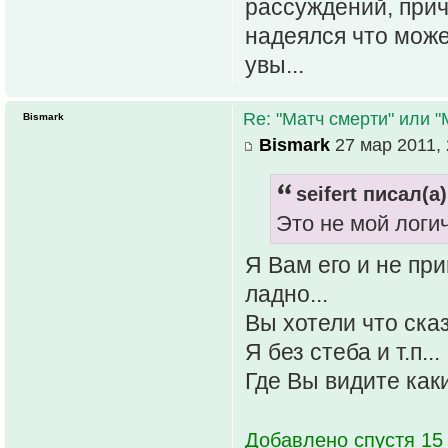
рассуждений, прич
надеялся что може
увы...
Re: "Матч смерти" или 
Bismark
Bismark
27 мар 2011, 
seifert писал(а)
Это не мой логич
Я Вам его и не пр
ладно...
Вы хотели что сказ
Я без стеба и т.п...
Где Вы видите каки
Добавлено спустя 15