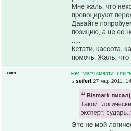
Мне жаль, что нек
провоцируют перех
Давайте попробуем
позицию, а не ее н
.....
Кстати, кассота, к
помочь. Жаль, что 
Re: "Матч смерти" или 
seifert
seifert
27 мар 2011, 14
Bismark писал(
Такой "логическ
эксперт, сударь.
Это не мой логиче