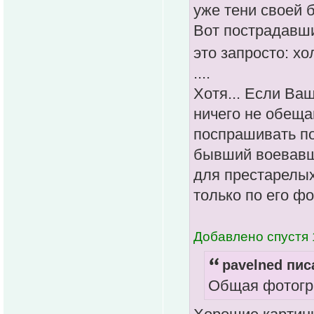
уже тени своей б
Вот пострадавши
это запросто: х
....
Хотя... Если Ва
ничего не обеща
поспрашивать п
бывший воевавши
для престарелых.
только по его ф
Добавлено спустя 
pavelned пис
Общая фотогра