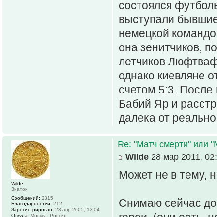
состоялся футболь
выступали бывшие
немецкой командо
она зенитчиков, п
летчиков Люфтваф
однако киевляне о
счетом 5:3. После
Бабий Яр и расст
далека от реальнос
Re: "Матч смерти" или 
Wilde
28 мар 2011, 02
Может не в тему, н
Wilde
Знаток
Сообщений:
2315
Снимаю сейчас до
Благодарностей:
212
Зарегистрирован:
23 апр 2005, 13:04
Откуда:
Москва, Россия