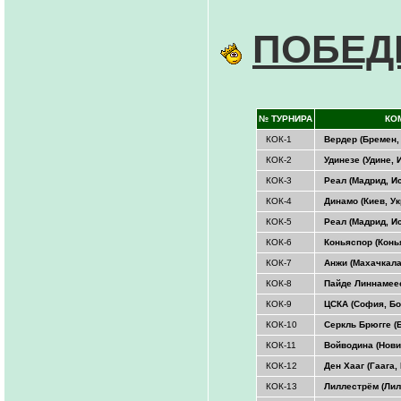
ПОБЕД
№ ТУРНИРА
КО
КОК-1
Вердер (Бремен,
КОК-2
Удинезе (Удине, 
КОК-3
Реал (Мадрид, И
КОК-4
Динамо (Киев, Ук
КОК-5
Реал (Мадрид, И
КОК-6
Коньяспор (Конь
КОК-7
Анжи (Махачкала
КОК-8
Пайде Линнамеес
КОК-9
ЦСКА (София, Бо
КОК-10
Серкль Брюгге (
КОК-11
Войводина (Нови
КОК-12
Ден Хааг (Гаага
КОК-13
Лиллестрём (Лил