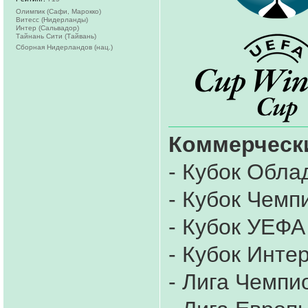
Олимпик (Сафи, Марокко)
Витесс (Нидерланды)
Интер (Сальвадор)
Тайнань Сити (Тайвань)
Сборная Нидерландов (нац.)
Коммерчески
- Кубок Обла
- Кубок Чем
- Кубок УЕФА
- Кубок Инте
- Лига Чемпи