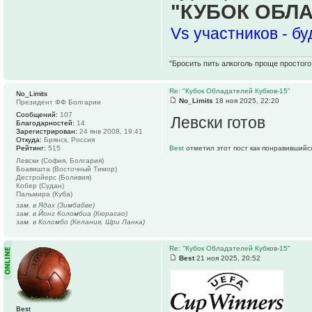
"КУБОК ОБЛ
Vs участников - б
"Бросить пить алкоголь проще простого.
Re: "Кубок Обладателей Кубков-15"
No_Limits
No_Limits
18 ноя 2025, 22:20
Президент ФФ Болгарии
Сообщений:
107
Левски готов
Благодарностей:
14
Зарегистрирован:
24 янв 2008, 19:41
Откуда:
Брянск, Россия
Рейтинг:
515
Best
отметил этот пост как понравившийс
Левски (София, Болгария)
Боавишта (Восточный Тимор)
Дестройерс (Боливия)
Кобер (Судан)
Пальмира (Куба)
зам. в Ядах (Зимбабве)
зам. в Йонг Коломбиа (Кюрасао)
зам. в Коломбо (Келания, Шри Ланка)
Re: "Кубок Обладателей Кубков-15"
Best
21 ноя 2025, 20:52
Best