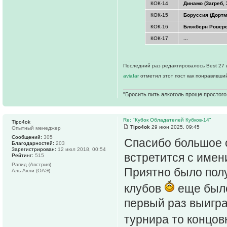
КОК-14
Динамо (Загреб,
КОК-15
Боруссия (Дортм
КОК-16
Блэкберн Роверс
КОК-17
...
Последний раз редактировалось Best 27 и
aviafar
отметил этот пост как понравивши
"Бросить пить алкоголь проще простого.
Re: "Кубок Обладателей Кубков-14"
Tipo4ok
Tipo4ok
29 июн 2025, 09:45
Опытный менеджер
Сообщений:
305
Спасибо большое 
Благодарностей:
203
Зарегистрирован:
12 июл 2018, 00:54
встретится с имен
Рейтинг:
515
Рапид (Австрия)
Приятно было полу
Аль-Ахли (ОАЭ)
клубов
еще было
первый раз выигра
турнира то концо