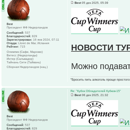
Best
05 дек 2025, 05:39
Best
Президент ФФ Нидерландов
Сообщений:
537
Благодарностей:
829
Зарегистрирован:
16 янв 2024, 07:11
Откуда:
Lloret de Mar, Испания
НОВОСТИ ТУ
Рейтинг:
715
Олимпик (Сафи, Марокко)
Витесс (Нидерланды)
Интер (Сальвадор)
Тайнань Сити (Тайвань)
Можно подава
Сборная Нидерландов (нац.)
"Бросить пить алкоголь проще простого.
Re: "Кубок Обладателей Кубков-15"
Best
06 дек 2025, 21:32
Best
Президент ФФ Нидерландов
Сообщений:
537
Благодарностей:
829