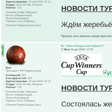
Зарегистрирован:
16 янв 2024, 07:11
Откуда:
Lloret de Mar, Испания
НОВОСТИ ТУ
Рейтинг:
715
Олимпик (Сафи, Марокко)
Витесс (Нидерланды)
Интер (Сальвадор)
Тайнань Сити (Тайвань)
Ждём жеребьёв
Сборная Нидерландов (нац.)
"Бросить пить алкоголь проще простого.
Re: "Кубок Обладателей Кубков-15"
Best
14 дек 2025, 17:23
Best
Президент ФФ Нидерландов
Сообщений:
537
Благодарностей:
829
Зарегистрирован:
16 янв 2024, 07:11
Откуда:
Lloret de Mar, Испания
НОВОСТИ ТУ
Рейтинг:
715
Олимпик (Сафи, Марокко)
Витесс (Нидерланды)
Интер (Сальвадор)
Тайнань Сити (Тайвань)
Состоялась же
Сборная Нидерландов (нац.)