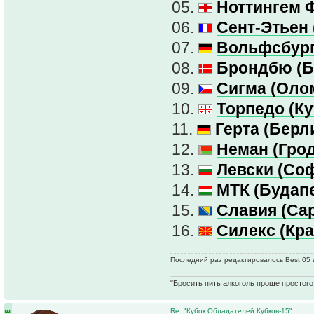
05.
Ноттингем Ф
06.
Сент-Этьен 
07.
Вольфсбург
08.
Брондбю (Б
09.
Сигма (Оло
10.
Торпедо (Ку
11.
Герта (Берл
12.
Неман (Грод
13.
Левски (Соф
14.
МТК (Будапе
15.
Славия (Сар
16.
Силекс (Кр
Последний раз редактировалось Best 05 д
"Бросить пить алкоголь проще простого.
Re: "Кубок Обладателей Кубков-15"