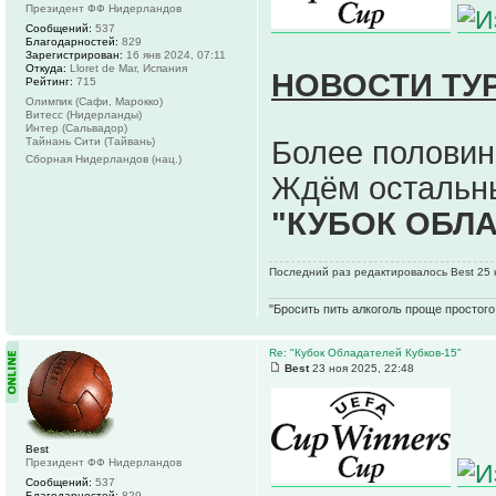
Президент ФФ Нидерландов
Сообщений:
537
Благодарностей:
829
Зарегистрирован:
16 янв 2024, 07:11
Откуда:
Lloret de Mar, Испания
НОВОСТИ ТУ
Рейтинг:
715
Олимпик (Сафи, Марокко)
Витесс (Нидерланды)
Интер (Сальвадор)
Тайнань Сити (Тайвань)
Более половин
Сборная Нидерландов (нац.)
Ждём остальны
"КУБОК ОБЛ
Последний раз редактировалось Best 25 н
"Бросить пить алкоголь проще простого.
Re: "Кубок Обладателей Кубков-15"
Best
23 ноя 2025, 22:48
Best
Президент ФФ Нидерландов
Сообщений:
537
Благодарностей:
829