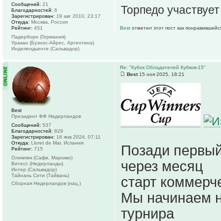
Сообщений:
21
Торпедо участвует
Благодарностей:
6
Зарегистрирован:
19 авг 2010, 23:17
Откуда:
Москва, Россия
Рейтинг:
451
Best
отметил этот пост как понравившийс
Падерборн (Германия)
Уракан (Буэнос-Айрес, Аргентина)
Индепендьенте (Сальвадор)
Re: "Кубок Обладателей Кубков-15"
Best
15 ноя 2025, 18:21
Best
Президент ФФ Нидерландов
Сообщений:
537
Благодарностей:
829
Зарегистрирован:
16 янв 2024, 07:11
Откуда:
Lloret de Mar, Испания
Позади первый
Рейтинг:
715
Олимпик (Сафи, Марокко)
через месяц
Витесс (Нидерланды)
Интер (Сальвадор)
Тайнань Сити (Тайвань)
старт коммерче
Сборная Нидерландов (нац.)
Мы начинаем н
турнира