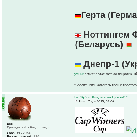
Герта (Герм
Ноттингем Ф
(Беларусь)
Днепр-1 (Ук
yMHuk
отметил этот пост как понравивши
"Бросить пить алкоголь проще простого.
Re: "Кубок Обладателей Кубков-15"
Best
17 дек 2025, 07:06
Best
Президент ФФ Нидерландов
Сообщений:
537
Благодарностей:
829