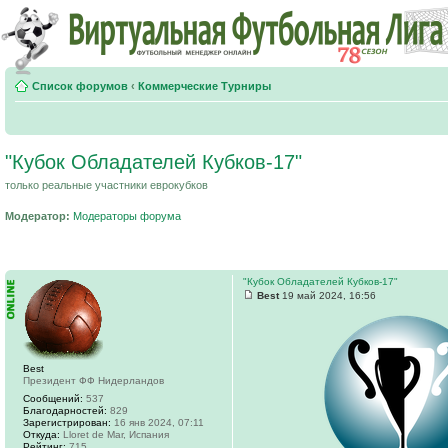
Список форумов
‹
Коммерческие Турниры
"Кубок Обладателей Кубков-17"
только реальные участники еврокубков
Модератор:
Модераторы форума
"Кубок Обладателей Кубков-17"
Best
19 май 2024, 16:56
Best
Президент ФФ Нидерландов
Сообщений:
537
Благодарностей:
829
Зарегистрирован:
16 янв 2024, 07:11
Откуда:
Lloret de Mar, Испания
Рейтинг:
715