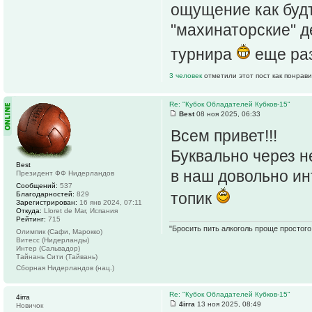
ощущение как буд
"махинаторские" д
турнира
еще раз
3 человек
отметили этот пост как понрав
Re: "Кубок Обладателей Кубков-15"
Best
08 ноя 2025, 06:33
Всем привет!!!
Буквально через н
Best
в наш довольно ин
Президент ФФ Нидерландов
Сообщений:
537
топик
Благодарностей:
829
Зарегистрирован:
16 янв 2024, 07:11
Откуда:
Lloret de Mar, Испания
Рейтинг:
715
"Бросить пить алкоголь проще простого.
Олимпик (Сафи, Марокко)
Витесс (Нидерланды)
Интер (Сальвадор)
Тайнань Сити (Тайвань)
Сборная Нидерландов (нац.)
Re: "Кубок Обладателей Кубков-15"
4irra
4irra
13 ноя 2025, 08:49
Новичок