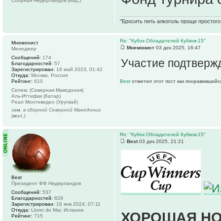
Сборная Нидерландов (нац.)
"Бросить пить алкоголь проще простого.
Re: "Кубок Обладателей Кубков-15"
Мнемонист
Мнемонист
03 дек 2025, 16:47
Менеджер
Сообщений:
174
Участие подтверж
Благодарностей:
57
Зарегистрирован:
16 май 2023, 01:42
Откуда:
Москва, Россия
Рейтинг:
610
Best
отметил этот пост как понравившийс
Силекс (Северная Македония)
Аль-Иттифак (Катар)
Реал Монтевидео (Уругвай)
зам. в сборной Северной Македонии
(мол.)
Re: "Кубок Обладателей Кубков-15"
Best
03 дек 2025, 21:21
Best
Президент ФФ Нидерландов
Сообщений:
537
Благодарностей:
829
Зарегистрирован:
16 янв 2024, 07:11
Откуда:
Lloret de Mar, Испания
ХОРОШАЯ НО
Рейтинг:
715