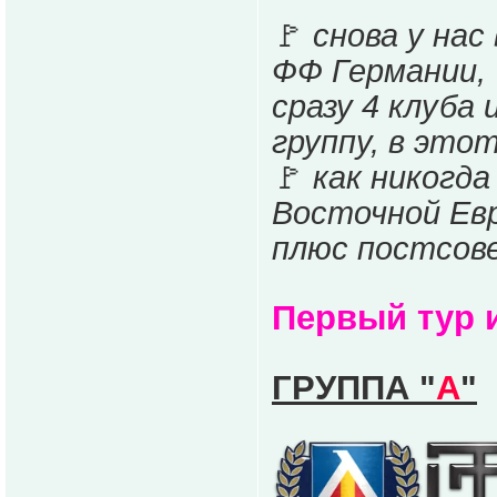
🚩
снова у на
ФФ Германии,
сразу 4 клуба 
группу, в этот
🚩
как никогд
Восточной Ев
плюс постсове
Первый тур и
ГРУППА "
А
"