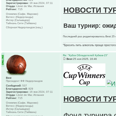
Зарегистрирован:
16 янв 2024, 07:11
Откуда:
Lloret de Mar, Испания
НОВОСТИ ТУ
Рейтинг:
715
Олимпик (Сафи, Марокко)
Витесс (Нидерланды)
Интер (Сальвадор)
Тайнань Сити (Тайвань)
Ваш турнир: ожи
Сборная Нидерландов (нац.)
Последний раз редактировалось Best 25 н
"Бросить пить алкоголь проще простого.
Re: "Кубок Обладателей Кубков-15"
Best
25 ноя 2025, 16:46
Best
Президент ФФ Нидерландов
Сообщений:
537
Благодарностей:
829
Зарегистрирован:
16 янв 2024, 07:11
Откуда:
Lloret de Mar, Испания
НОВОСТИ ТУ
Рейтинг:
715
Олимпик (Сафи, Марокко)
Витесс (Нидерланды)
Интер (Сальвадор)
Тайнань Сити (Тайвань)
Фонд турнира 