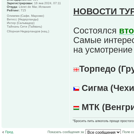
Зарегистрирован:
16 янв 2024, 07:11
Откуда:
Lloret de Mar, Испания
НОВОСТИ ТУ
Рейтинг:
715
Олимпик (Сафи, Марокко)
Витесс (Нидерланды)
Интер (Сальвадор)
Тайнань Сити (Тайвань)
Состоялся
вт
Сборная Нидерландов (нац.)
Самые интерес
на усмотрение
Торпедо (Гр
Сигма (Чех
МТК (Венгр
"Бросить пить алкоголь проще простого.
Пред.
Показать сообщения за:
Поле с