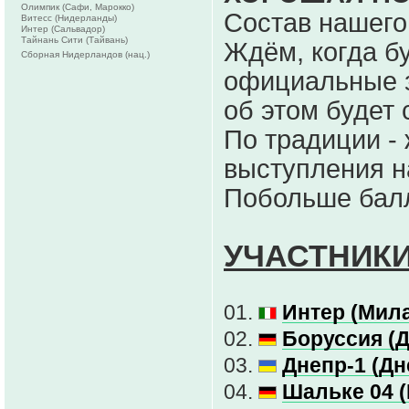
Олимпик (Сафи, Марокко)
Состав нашег
Витесс (Нидерланды)
Интер (Сальвадор)
Тайнань Сити (Тайвань)
Ждём, когда б
Сборная Нидерландов (нац.)
официальные з
об этом будет
По традиции -
выступления н
Побольше балл
УЧАСТНИКИ
01.
Интер (Мила
02.
Боруссия (
03.
Днепр-1 (Дн
04.
Шальке 04 (