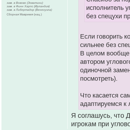
зам. в Вовово (Эсватини)
исполнитель уг
зам. в Финн Харпс (Ирландия)
зам. в Либертадор (Венесуэла)
без спецухи п
Сборная Маврикия (нац.)
Если говорить ко
сильнее без спец
В целом вообще 
автором угловог
одиночной замен
посмотреть).
Что касается са
адаптируемся к
Я соглашусь, что 
игрокам при углов