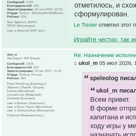
Сообщений:
1159
отметилось, и схо
Благодарностей:
169
Зарегистрирован:
19 ноя 2003, 00:53
сформулирован.
Откуда:
Телега - @SolmyrIbnWaliBarad
Рейтинг:
539
Фри Эджентс (ЮАР)
Le Tissier
отметил этот 
ПЕПО (Финляндия)
зам. в сборной ЮАР (юн.)
Играйте честно, так 
Re: Назначение исполн
ukol_m
Президент ФФ Греции
ukol_m
05 июл 2026, 
Сообщений:
1928
Благодарностей:
323
Зарегистрирован:
26 авг 2007, 11:45
Откуда:
Липецк, Россия
speleolog писал
Рейтинг:
901
Роум Юнайтед (Барбадос)
Эфникос (Пирей, Греция)
ukol_m писал
Гомбак (Малайзия)
Сильвестер (Маврикий)
Всем привет.
Олимпик (Боливия)
зам. в Вовово (Эсватини)
В форме отпра
зам. в Финн Харпс (Ирландия)
зам. в Либертадор (Венесуэла)
капитана и ис
Сборная Маврикия (нац.)
ходу игры у м
назначать исп