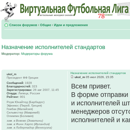
Список форумов
‹
Общие
‹
Идеи и предложения
Назначение исполнителей стандартов
Модератор:
Модераторы форума
Назначение исполнителей стандартов
ukol_m
ukol_m
05 июл 2026, 15:35
Президент ФФ Греции
Сообщений:
1928
Всем привет.
Благодарностей:
323
Зарегистрирован:
26 авг 2007, 11:45
В форме отправки 
Откуда:
Липецк, Россия
Рейтинг:
901
и исполнителей шт
Роум Юнайтед (Барбадос)
Эфникос (Пирей, Греция)
Гомбак (Малайзия)
менеджеров отсут
Сильвестер (Маврикий)
Олимпик (Боливия)
исполнителей и ка
зам. в Вовово (Эсватини)
зам. в Финн Харпс (Ирландия)
зам. в Либертадор (Венесуэла)