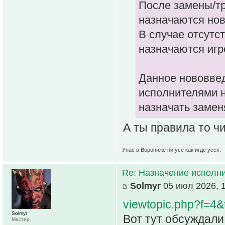
После замены/тр
назначаются нов
В случае отсутст
назначаются игр
Данное нововвед
исполнителями н
назначать замен
А ты правила то ч
Унас в Ворониже ни усё как игде усех.
Re: Назначение исполн
Solmyr
05 июл 2026, 
viewtopic.php?f=4
Solmyr
Вот тут обсуждали
Мастер