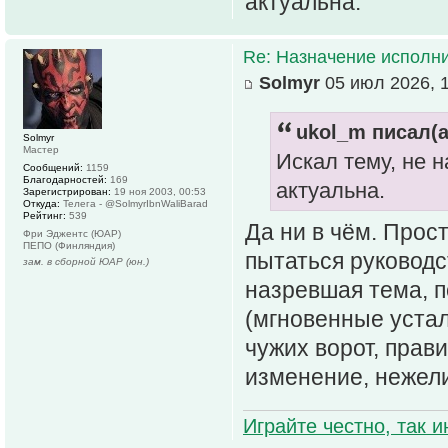
актуальна.
Re: Назначение исполн
Solmyr
05 июл 2026, 
ukol_m писал(а
Solmyr
Мастер
Искал тему, не 
Сообщений:
1159
Благодарностей:
169
актуальна.
Зарегистрирован:
19 ноя 2003, 00:53
Откуда:
Телега - @SolmyrIbnWaliBarad
Рейтинг:
539
Да ни в чём. Прос
Фри Эджентс (ЮАР)
ПЕПО (Финляндия)
пытаться руководс
зам. в сборной ЮАР (юн.)
назревшая тема, п
(мгновенные устал
чужих ворот, прав
изменение, нежели
Играйте честно, так 