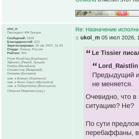
Re: Назначение исполн
ukol_m
Президент ФФ Греции
ukol_m
05 июл 2026, 
Сообщений:
1928
Благодарностей:
323
Зарегистрирован:
26 авг 2007, 11:45
Откуда:
Липецк, Россия
Le Tissier писа
Рейтинг:
901
Роум Юнайтед (Барбадос)
Эфникос (Пирей, Греция)
Lord_Raistlin
Гомбак (Малайзия)
Сильвестер (Маврикий)
Предыдущий ис
Олимпик (Боливия)
зам. в Вовово (Эсватини)
не меняется.
зам. в Финн Харпс (Ирландия)
зам. в Либертадор (Венесуэла)
Сборная Маврикия (нац.)
Очевидно, что в 
ситуацию? Не?
По сути предлож
перебаффаны, вр