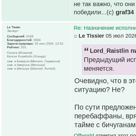
не так важно, что он
победили...(с)
graf34
Re: Назначение исполн
Le Tissier
Эксперт
Le Tissier
05 июл 2026
Сообщений:
4168
Благодарностей:
3084
Зарегистрирован:
26 июн 2006, 13:52
Рейтинг:
531
Lord_Raistlin п
Сельта (Испания)
Кигези Хоумбойз (Уганда)
Предыдущий испо
зам. в Бавария (Мюнхен, Германия)
зам. в Америка (Мексика)
меняется.
зам. в Шеньхуа (Шанхай, Китай)
Очевидно, что в э
ситуацию? Не?
По сути предложен
перебаффаны, вряд
тайме с бичуганам
Offworld
отметил этот п