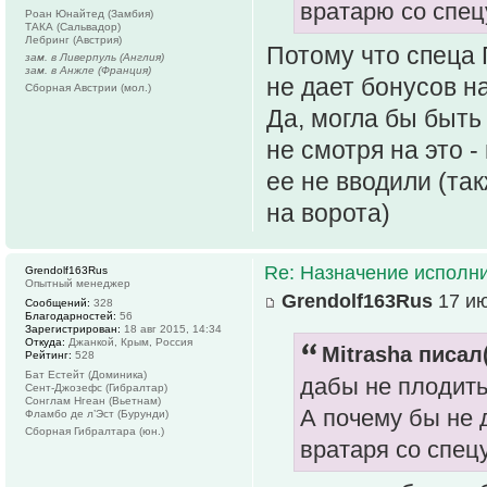
вратарю со спец
Роан Юнайтед (Замбия)
ТАКА (Сальвадор)
Лебринг (Австрия)
Потому что спеца 
зам. в Ливерпуль (Англия)
зам. в Анжле (Франция)
не дает бонусов н
Сборная Австрии (мол.)
Да, могла бы быт
не смотря на это 
ее не вводили (так
на ворота)
Re: Назначение исполн
Grendolf163Rus
Опытный менеджер
Grendolf163Rus
17 ию
Сообщений:
328
Благодарностей:
56
Зарегистрирован:
18 авг 2015, 14:34
Откуда:
Джанкой, Крым, Россия
Mitrasha писал(
Рейтинг:
528
Бат Естейт (Доминика)
дабы не плодить
Сент-Джозефс (Гибралтар)
Сонглам Нгеан (Вьетнам)
А почему бы не 
Фламбо де л’Эст (Бурунди)
Сборная Гибралтара (юн.)
вратаря со спец