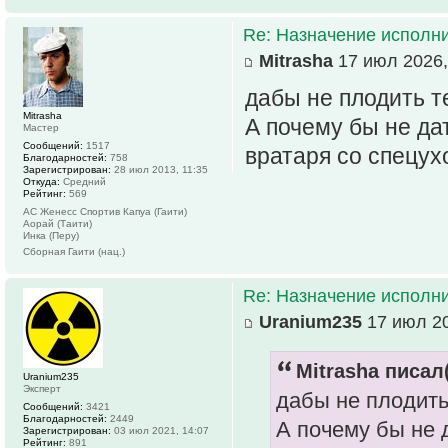
Re: Назначение исполн
Mitrasha
17 июл 2026,
дабы не плодить т
Mitrasha
А почему бы не да
Мастер
Сообщений:
1517
вратаря со спецух
Благодарностей:
758
Зарегистрирован:
28 июл 2013, 11:35
Откуда:
Средний
Рейтинг:
569
АС Женесс Спортив Капуа (Гаити)
Аорай (Таити)
Инка (Перу)
Сборная Гаити (нац.)
Re: Назначение исполн
Uranium235
17 июл 20
Mitrasha писал(
Uranium235
Эксперт
дабы не плодить
Сообщений:
3421
Благодарностей:
2449
А почему бы не 
Зарегистрирован:
03 июл 2021, 14:07
Рейтинг:
891