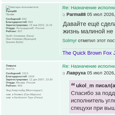
Re: Назначение исполн
Parma88
Parma88
05 июл 2026,
Профи
Сообщений:
842
Благодарностей:
604
Давайте ещё сдел
Зарегистрирован:
15 янв 2023, 11:24
Откуда:
Легендарный!, Россия
жизнь малиной не
Рейтинг:
607
Грейт Олимпикс (Гана)
Ним Олимпик (Франция)
Solmyr
отметил этот пос
Гранма (Куба)
The Quick Brown Fox 
Re: Назначение исполн
Лавруха
Знаток
Лавруха
05 июл 2026,
Сообщений:
2313
Благодарностей:
1624
Зарегистрирован:
12 дек 2007, 23:30
Откуда:
Москва, Россия
ukol_m писал(а
Рейтинг:
663
Энд Апартхайд (Монтсеррат)
Спасибо за подд
зам. в Космос (Сан-Марино)
зам. в Калдикот Таун (Уэльс)
исполнитель угло
спецухи при вы