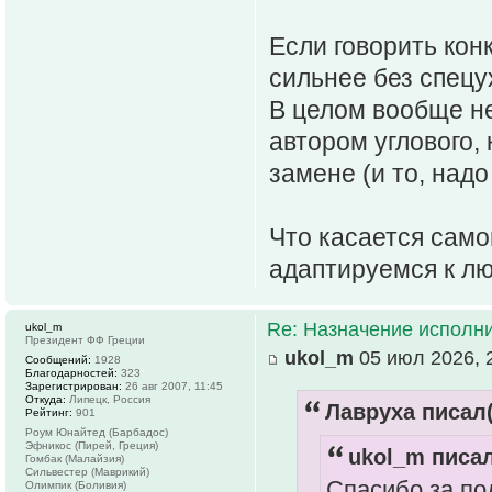
Если говорить конк
сильнее без спецух
В целом вообще не
автором углового,
замене (и то, над
Что касается само
адаптируемся к л
Re: Назначение исполн
ukol_m
Президент ФФ Греции
ukol_m
05 июл 2026, 
Сообщений:
1928
Благодарностей:
323
Зарегистрирован:
26 авг 2007, 11:45
Откуда:
Липецк, Россия
Лавруха писал(
Рейтинг:
901
Роум Юнайтед (Барбадос)
Эфникос (Пирей, Греция)
ukol_m писал
Гомбак (Малайзия)
Сильвестер (Маврикий)
Спасибо за по
Олимпик (Боливия)