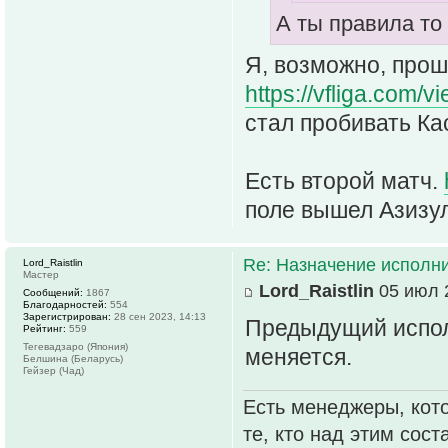
А ты правила то
Я, возможно, прош
https://vfliga.com/v
стал пробивать Кас
Есть второй матч.
поле вышел Азизул
Re: Назначение исполн
Lord_Raistlin
Мастер
Lord_Raistlin
05 июл 2
Сообщений:
1867
Благодарностей:
554
Зарегистрирован:
28 сен 2023, 14:13
Предыдущий исполн
Рейтинг:
559
Тегевадзаро (Япония)
меняется.
Белшина (Беларусь)
Гейзер (Чад)
Есть менеджеры, кото
те, кто над этим сос