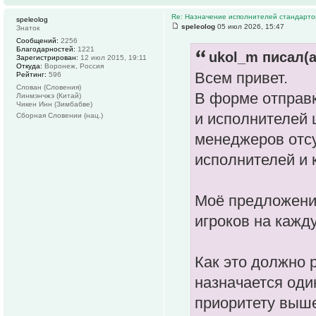
Re: Назначение исполнителей стандарто
speleolog
speleolog
05 июл 2026, 15:47
Знаток
Сообщений:
2256
Благодарностей:
1221
ukol_m писал(а
Зарегистрирован:
12 июл 2015, 19:11
Откуда:
Воронеж, Россия
Всем привет.
Рейтинг:
596
Слован (Словения)
В форме отправк
Линмэнчжэ (Китай)
Чикен Инн (Зимбабве)
и исполнителей 
Сборная Словении (нац.)
менеджеров отсу
исполнителей и 
Моё предложение
игроков на кажд
Как это должно 
назначается оди
приоритету выш