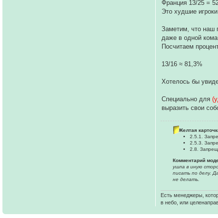
Франция 13/25 = 
Это худшие игроки
Заметим, что наш г
даже в одной кома
Посчитаем процент
13/16 ≈ 81,3%
Хотелось бы увиде
Специально для
(
выразить свои собо
Желтая карточк
2.5.1. Зап
2.5.3. Зап
2.8. Запре
Комментарий мод
ушла в иную сторо
писать по делу. 
не делать.
Есть менеджеры, котор
в небо, или целенапра