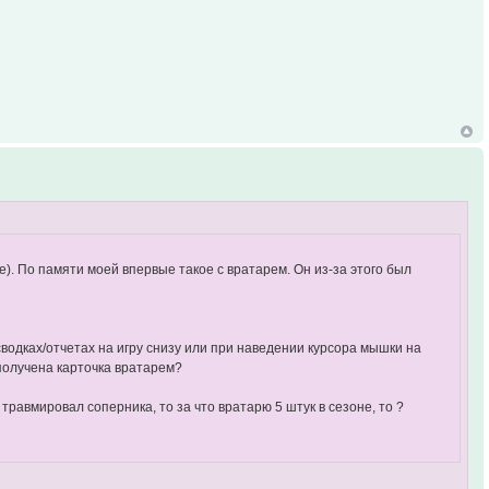
е). По памяти моей впервые такое с вратарем. Он из-за этого был
сводках/отчетах на игру снизу или при наведении курсора мышки на
 получена карточка вратарем?
травмировал соперника, то за что вратарю 5 штук в сезоне, то ?