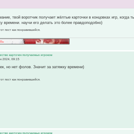
ание, твой воротчик получает жёлтые карточки в концовках игр, когда т
ку времени. научи его делать это более правдоподобно)
тот пост как понравившийся.
ество карточек получаемых игроком
к 2024, 09:15
чек, но нет фолов. Значит за затяжку времени)
тот пост как понравившийся.
ество карточек получаемых игроком