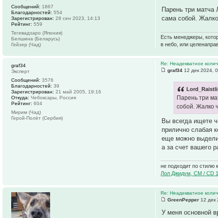
Сообщений:
1867
Парень три матча 
Благодарностей:
554
сама собой. Жалко
Зарегистрирован:
28 сен 2023, 14:13
Рейтинг:
559
Тегевадзаро (Япония)
Есть менеджеры, котор
Белшина (Беларусь)
в небо, или целенапра
Гейзер (Чад)
Re: Неадекватное колич
graf34
graf34
12 дек 2024, 
Эксперт
Сообщений:
3576
Благодарностей:
39
Lord_Raistl
Зарегистрирован:
21 май 2005, 19:16
Парень три ма
Откуда:
Чебоксары, Россия
Рейтинг:
604
собой. Жалко ч
Мирим (Чад)
Герой-Полёт (Сербия)
Вы всегда ищете ч
прилично слабая ко
еще можно выделить
а за счет вашего 
не подходит по стилю 
Лол Джидум, CM / CD 
Re: Неадекватное колич
GreenPepper
12 дек 
У меня основной в