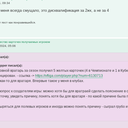
, 09:34
 меня всегда смущало, это дисквалификация за 2жк, а не за 4
т пост как понравившийся.
ество карточек получаемых игроком
2024, 05:06
ал(а):
pper писал(а):
овной вратарь за сезон получил 5 желтых карточек (4 в Чемпионате и 1 в Кубк
цирован. - ссылка ->
https://vfliga.com/player.php?num=6130713
как-то для вратаря. Впервые такое у меня в клубах.
вопрос к создателям игры: можно хотя бы для вратраей сделать пояснение в 
точку, увидеть причину, понять хотя бы для вратаря - по какой причине была
ыряться для полевых игроков и иногда можно понять причину - сыграл грубо и 