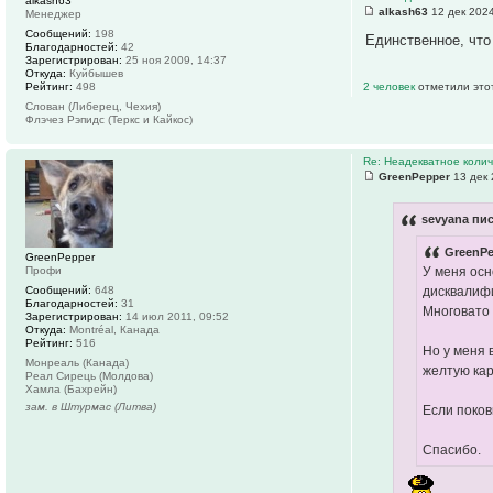
alkash63
alkash63
12 дек 2024
Менеджер
Сообщений:
198
Единственное, что
Благодарностей:
42
Зарегистрирован:
25 ноя 2009, 14:37
Откуда:
Куйбышев
Рейтинг:
498
2 человек
отметили это
Слован (Либерец, Чехия)
Флэчез Рэпидс (Теркс и Кайкос)
Re: Неадекватное колич
GreenPepper
13 дек 
sevyana пис
GreenPe
GreenPepper
Профи
У меня осн
Сообщений:
648
дисквалифи
Благодарностей:
31
Многовато 
Зарегистрирован:
14 июл 2011, 09:52
Откуда:
Montréal, Канада
Рейтинг:
516
Но у меня 
Монреаль (Канада)
желтую кар
Реал Сирець (Молдова)
Хамла (Бахрейн)
зам. в Штурмас (Литва)
Если поков
Спасибо.