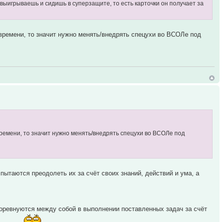
 выигрываешь и сидишь в суперзащите, то есть карточки он получает за
ка времени, то значит нужно менять/внедрять спецухи во ВСОЛе под
а времени, то значит нужно менять/внедрять спецухи во ВСОЛе под
пытаются преодолеть их за счёт своих знаний, действий и ума, а
соревнуются между собой в выполнении поставленных задач за счёт