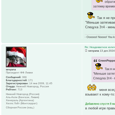
обрати 
затяжку време
Так я не пр
"Меньше затягивает
Спецуха Зт4 - мен
- Oooooo! Noooo! You k
Re: Неадекватное колич
sevyana
13 дек 2024
GreenPepper
Так я н
sevyana
Президент ФФ Ливии
"Меньше затяги
Сообщений:
366
Спецуха Зт4 -
Благодарностей:
171
Зарегистрирован:
14 янв 2009, 11:45
Откуда:
Нижний Новгород, Россия
меня всег
Рейтинг:
713
взывают к кому-то:
Нижний Новгород (Россия)
Аль-Ахли (Бенгази, Ливия)
Хенераль (Аргентина)
Хеллс Гейт (Монтсеррат)
Добавлено спустя 8 ми
Сборная России (нац.)
в любой игре прав