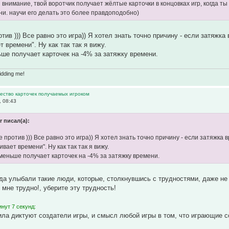
внимание, твой воротчик получает жёлтые карточки в концовках игр, когда ты
ни. научи его делать это более правдоподобно)
отив ))) Все равно это игра)) Я хотел знать точно причину - если затяж
 времени". Ну как так так я вижу.
ьше получает карточек на -4% за затяжку времени.
idding me!
ество карточек получаемых игроком
, 08:43
 писал(а):
е против ))) Все равно это игра)) Я хотел знать точно причину - если затяжк
вает времени". Ну как так так я вижу.
 меньше получает карточек на -4% за затяжку времени.
да улыбали такие люди, которые, столкнувшись с трудностями, даже не 
 мне трудно!, уберите эту трудность!
нут 7 секунд:
ила диктуют создатели игры, и смысл любой игры в том, что играющие 