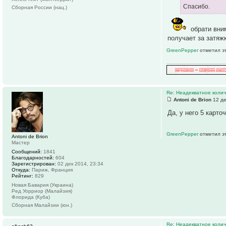
Спасибо.
Сборная России (нац.)
обрати вним
получает за затяж
GreenPepper
отметил э
Re: Неадекватное колич
Antoni de Brion
12 де
Да, у него 5 карто
GreenPepper
отметил э
Antoni de Brion
Мастер
Сообщений:
1841
Благодарностей:
604
Зарегистрирован:
02 дек 2014, 23:34
Откуда:
Париж, Франция
Рейтинг:
829
Новая Бавария (Украина)
Ред Уорриор (Малайзия)
Флорида (Куба)
Сборная Малайзии (юн.)
Re: Неадекватное колич