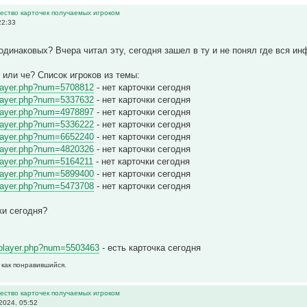
ество карточек получаемых игроком
22:33
одинаковых? Вчера читал эту, сегодня зашел в ту и не понял где вся и
или че? Список игроков из темы:
/player.php?num=5708812
- нет карточки сегодня
/player.php?num=5337632
- нет карточки сегодня
/player.php?num=4978897
- нет карточки сегодня
/player.php?num=5336222
- нет карточки сегодня
/player.php?num=6652240
- нет карточки сегодня
/player.php?num=4820326
- нет карточки сегодня
/player.php?num=5164211
- нет карточки сегодня
/player.php?num=5899400
- нет карточки сегодня
/player.php?num=5473708
- нет карточки сегодня
ки сегодня?
m/player.php?num=5503463
- есть карточка сегодня
 как понравившийся.
ество карточек получаемых игроком
2024, 05:52