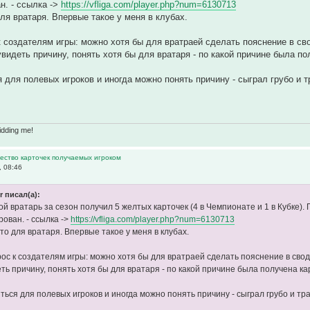
. - ссылка ->
https://vfliga.com/player.php?num=6130713
для вратаря. Впервые такое у меня в клубах.
к создателям игры: можно хотя бы для вратраей сделать пояснение в св
увидеть причину, понять хотя бы для вратаря - по какой причине была п
 для полевых игроков и иногда можно понять причину - сыграл грубо и тр
idding me!
ество карточек получаемых игроком
, 08:46
 писал(а):
й вратарь за сезон получил 5 желтых карточек (4 в Чемпионате и 1 в Кубке).
ован. - ссылка ->
https://vfliga.com/player.php?num=6130713
то для вратаря. Впервые такое у меня в клубах.
рос к создателям игры: можно хотя бы для вратраей сделать пояснение в сво
еть причину, понять хотя бы для вратаря - по какой причине была получена к
ься для полевых игроков и иногда можно понять причину - сыграл грубо и тра