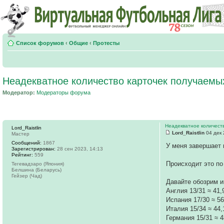
Список форумов
‹
Общие
‹
Протесты
Неадекватное количество карточек получаемы
Модератор:
Модераторы форума
Неадекватное количест
Lord_Raistlin
Lord_Raistlin
04 дек 
Мастер
Сообщений:
1867
У меня завершает к
Зарегистрирован:
28 сен 2023, 14:13
Рейтинг:
559
Происходит это по
Тегевадзаро (Япония)
Белшина (Беларусь)
Гейзер (Чад)
Давайте обозрим и
Англия 13/31 ≈ 41
Испания 17/30 ≈ 5
Италия 15/34 ≈ 44
Германия 15/31 ≈ 