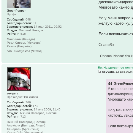
дисквалифицирован
Многовато как-то 
GreenPepper
Профи
Но у меня вопрос 
Сообщений:
648
желтую карточку, 
Благодарностей:
31
Зарегистрирован:
14 июл 2011, 09:52
Откуда:
Montréal, Канада
Если поковыряться
Рейтинг:
516
Монреаль (Канада)
Реал Сирець (Молдова)
Спасибо.
Хамла (Бахрейн)
зам. в Штурмас (Литва)
- Oooooo! Noooo! You k
Re: Неадекватное колич
sevyana
12 дек 2024
GreenPepper
У меня основно
sevyana
дисквалифицир
Президент ФФ Ливии
Многовато как-
Сообщений:
366
Благодарностей:
171
Зарегистрирован:
14 янв 2009, 11:45
Но у меня воп
Откуда:
Нижний Новгород, Россия
карточку, увид
Рейтинг:
713
Нижний Новгород (Россия)
Аль-Ахли (Бенгази, Ливия)
Если поковырят
Хенераль (Аргентина)
Хеллс Гейт (Монтсеррат)