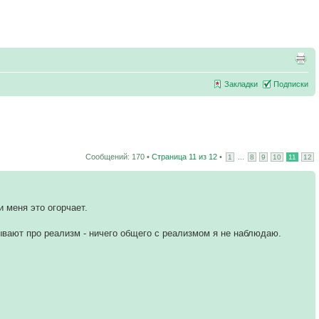
Закладки
Подписки
Сообщений: 170 •
Страница
11
из
12
•
...
1
8
9
10
11
12
и меня это огорчает.
зывают про реализм - ничего общего с реализмом я не наблюдаю.