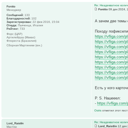
Re: Неадекватное колич
Fonitio
Fonitio
09 дек 2024, 
Менеджер
Сообщений:
133
Благодарностей:
102
А зачем две темы 
Зарегистрирован:
22 фев 2016, 15:04
Откуда:
Пьяченца, Италия
Рейтинг:
733
Походу пофиксили 
Форс (ЦАР)
https://vfliga.com
Артилейруш (Макао)
Флореста (Бразилия)
https://vfliga.com
Сборная Мартиники (юн.)
https://vfliga.com
https://vfliga.com
https://vfliga.com
https://vfliga.com
https://vfliga.com
https://vfliga.com
https://vfliga.com
Есть у кого карточ
P. S. Нашееел:
-
https://vfliga.co
Osiris
отметил этот пост
Re: Неадекватное колич
Lord_Raistlin
Lord_Raistlin
12 дек 
Мастер