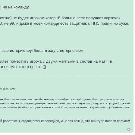
, не на команду.
ероятно) не будет игроком который больше всех получает карточек
0, не 99, и даже в моей команде есть защитник с ППС прилично хуже.
а всю историю футбола, я жду с нетерпением.
ляет поместить игрока с двумя желтыми в состав на матч, и
и не смог этого понять(((
ю фактами.
м было заявлено, что якобы мотивом создания новой темы было то, что старая
Во-вторых, на момент проверки новая тема ушла в иную сторону, а в эту продолжали
кст личных разборок с указанием ников конкретных менеджеров - прошу больше так
ой работают. Сегодня вторые победили, и не так важно, что они тупо попали пальцем