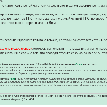
52%
 по карточкам в
целой лиге, они существуют в одном экземпляре на лигу
ерой капитан команды, тот кто ее ведет, так что он очевидно (ладно, в
нде, для адептов ППС - у него далеко не самый лучший ППС, но вроде 7
 карточек нашего героя в матчах Лиги:
ть реально игравшего капитана команды с таким показателем хотя бы з
удалено модератором)
хотелось бы пояснить, что механика игры не позво
лезнования в связи с тем, что проведя столько сезонов во Всоле он так 
а была показана за этот пост
04 дек 2024, 20:30
модератором
Avers
по причине:
рещены сообщения, содержащие оскоpбления или наезды.
рещены сообщения, содержащие заведомо ложнyю инфоpмацию, клеветy, неподтвержденну
щены личные разборки в форуме (неспортивное поведение).
ератора
Akar
:
Тема, полностью повторяющая эту, объединена с этой. Автором обоих те
ну. Но во-первых, это не является причиной для создания новой точно такой же темы! 
Далее, в новой теме автором снова был продублирован удаленный здесь модератором те
ые просто тупо отправляют состав на матч, а есть те, кто над этим составом и тактик
вленно победили...(с)
graf34