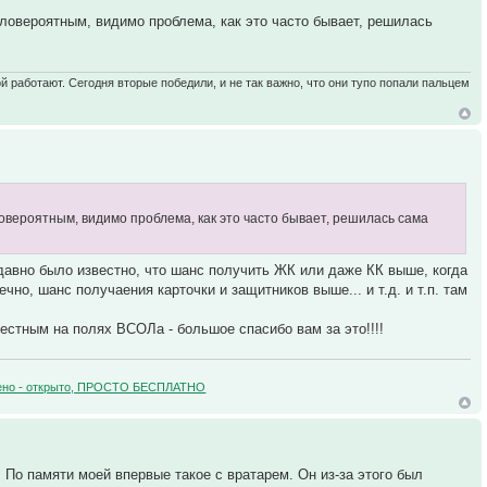
аловероятным, видимо проблема, как это часто бывает, решилась
ой работают. Сегодня вторые победили, и не так важно, что они тупо попали пальцем
ловероятным, видимо проблема, как это часто бывает, решилась сама
давно было известно, что шанс получить ЖК или даже КК выше, когда
чно, шанс получаения карточки и защитников выше... и т.д. и т.п. там
естным на полях ВСОЛа - большое спасибо вам за это!!!!
зучено - открыто, ПРОСТО БЕСПЛАТНО
. По памяти моей впервые такое с вратарем. Он из-за этого был