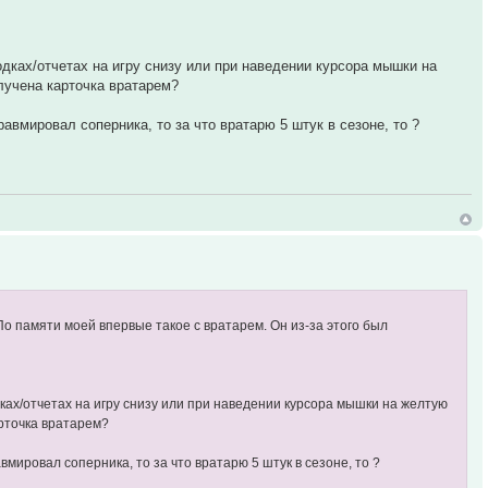
одках/отчетах на игру снизу или при наведении курсора мышки на
олучена карточка вратарем?
авмировал соперника, то за что вратарю 5 штук в сезоне, то ?
 По памяти моей впервые такое с вратарем. Он из-за этого был
дках/отчетах на игру снизу или при наведении курсора мышки на желтую
арточка вратарем?
вмировал соперника, то за что вратарю 5 штук в сезоне, то ?