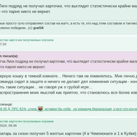
Лиги подряд не получал карточки, что выглядит статистически крайне м
 что парня никто не вернет.
ые просто тупо отправляют состав на матч, а есть те, кто над этим составом и тактик
вленно победили...(с)
graf34
ество карточек получаемых игроком
07:20
in писал(а):
тча Лиги подряд не получал карточки, что выглядит статистически крайне ма
то парня никто не вернет.
ерную кошку в темной комнате... Ничего там не поменялось. Мне лично 
манда сидит в защите и ничего не делает дял изменения ситуации - коне
 такие ситуации... не говоря уж о грубой игре...
распространения моих мыслей как приятно, что становлюсь все более изв
команде:
18 45 Д, ПРС 61%, стиль
, оставил бы себе , но команда бразильская, и все что и
ество карточек получаемых игроком
2024, 08:36
ратарь за сезон получил 5 желтых карточек (4 в Чемпионате и 1 в Кубке)