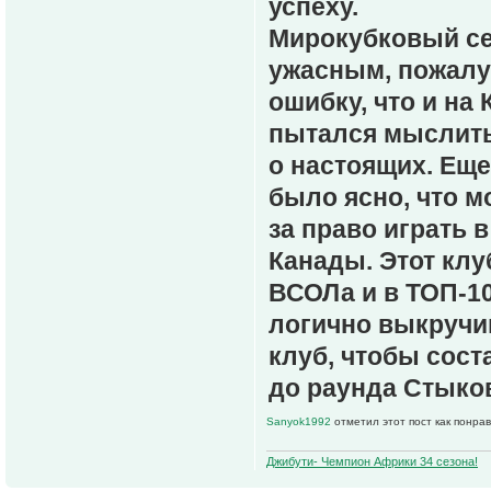
успеху.
Мирокубковый се
ужасным, пожалу
ошибку, что и на
пытался мыслить 
о настоящих. Еще
было ясно, что м
за право играть 
Канады. Этот клу
ВСОЛа и в ТОП-1
логично выкручи
клуб, чтобы сост
до раунда Стыков
Sanyok1992
отметил этот пост как понра
Джибути- Чемпион Африки 34 сезона!