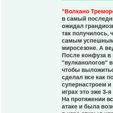
"Волкано Тремор
в самый последни
ожидал грандиоз
так получилось,
самым успешным 
миросезоне. А ве
После конфуза в 
"вулканологов" в
чтобы выложиться
сделал все как 
супернастроем и
играх это эже 3-
На протяжении вс
атаке и была воз