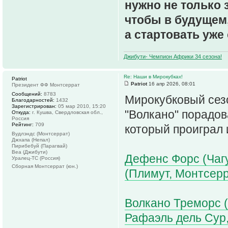
нужно не только 
чтобы в будущем,
а стартовать уже 
Джибути- Чемпион Африки 34 сезона!
Re: Наши в Мирокубках!
Patriot
Patriot
16 апр 2026, 08:01
Президент ФФ Монтсеррат
Сообщений:
8783
Мирокубковый сез
Благодарностей:
1432
Зарегистрирован:
05 мар 2010, 15:20
"Волкано" порадов
Откуда:
г. Кушва, Свердловская обл.,
Россия
Рейтинг:
709
который проиграл
Вудлэндс (Монтсеррат)
Джхапа (Непал)
Пирибебуй (Парагвай)
Веа (Джибути)
Дефенс Форс (Чагу
Уралец-ТС (Россия)
Сборная Монтсеррат (юн.)
(Плимут, Монтсерр
Волкано Треморс 
Рафаэль дель Сур,