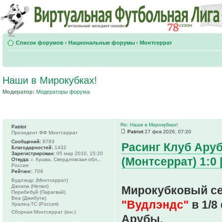
Список форумов
‹
Национальные форумы
‹
Монтсеррат
Наши в Мирокубках!
Модератор:
Модераторы форума
Re: Наши в Мирокубках!
Patriot
Patriot
27 фев 2026, 07:20
Президент ФФ Монтсеррат
Сообщений:
8783
Расинг Клуб Аруб
Благодарностей:
1432
Зарегистрирован:
05 мар 2010, 15:20
(Монтсеррат) 1:0 |
Откуда:
г. Кушва, Свердловская обл.,
Россия
Рейтинг:
709
Вудлэндс (Монтсеррат)
Джхапа (Непал)
Мирокубковый се
Пирибебуй (Парагвай)
Веа (Джибути)
"Вудлэндс"
в 1/8
Уралец-ТС (Россия)
Сборная Монтсеррат (юн.)
Арубы.