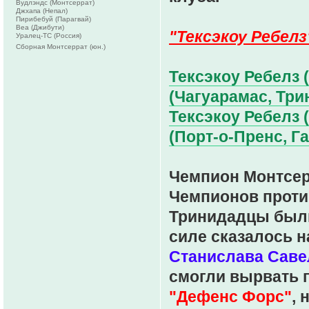
Вудлэндс (Монтсеррат)
Джхапа (Непал)
Пирибебуй (Парагвай)
Веа (Джибути)
"Тексэкоу Ребелз
Уралец-ТС (Россия)
Сборная Монтсеррат (юн.)
Тексэкоу Ребелз 
(Чагуарамас, Трин
Тексэкоу Ребелз 
(Порт-о-Пренс, Га
Чемпион Монтсе
Чемпионов проти
Тринидадцы были
силе сказалось н
Станислава Саве
смогли вырвать 
"Дефенс Форс"
,