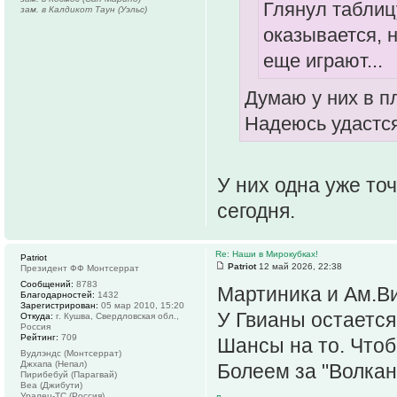
Глянул таблиц
зам. в Калдикот Таун (Уэльс)
оказывается, 
еще играют...
Думаю у них в п
Надеюсь удастся
У них одна уже то
сегодня.
Re: Наши в Мирокубках!
Patriot
Patriot
12 май 2026, 22:38
Президент ФФ Монтсеррат
Сообщений:
8783
Мартиника и Ам.В
Благодарностей:
1432
Зарегистрирован:
05 мар 2010, 15:20
У Гвианы остается 
Откуда:
г. Кушва, Свердловская обл.,
Россия
Рейтинг:
709
Шансы на то. Чтоб
Вудлэндс (Монтсеррат)
Джхапа (Непал)
Болеем за "Волкан
Пирибебуй (Парагвай)
Веа (Джибути)
Уралец-ТС (Россия)