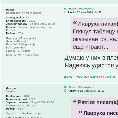
Re: Наши в Мирокубках!
Patriot
Patriot
12 май 2026, 14:45
Президент ФФ Монтсеррат
Сообщений:
8783
Благодарностей:
1432
Лавруха писал(
Зарегистрирован:
05 мар 2010, 15:20
Откуда:
г. Кушва, Свердловская обл.,
Глянул таблицу 
Россия
Рейтинг:
709
оказывается, на
Вудлэндс (Монтсеррат)
Джхапа (Непал)
Пирибебуй (Парагвай)
еще играют...
Веа (Джибути)
Уралец-ТС (Россия)
Сборная Монтсеррат (юн.)
Думаю у них в пле
Надеюсь удастся 
Джибути- Чемпион Африки 34 сезона!
Re: Наши в Мирокубках!
Лавруха
Лавруха
12 май 2026, 15:19
Знаток
Сообщений:
2313
Благодарностей:
1624
Patriot писал(а)
Зарегистрирован:
12 дек 2007, 23:30
Откуда:
Москва, Россия
Рейтинг:
663
Лавруха писа
Энд Апартхайд (Монтсеррат)
зам. в Космос (Сан-Марино)