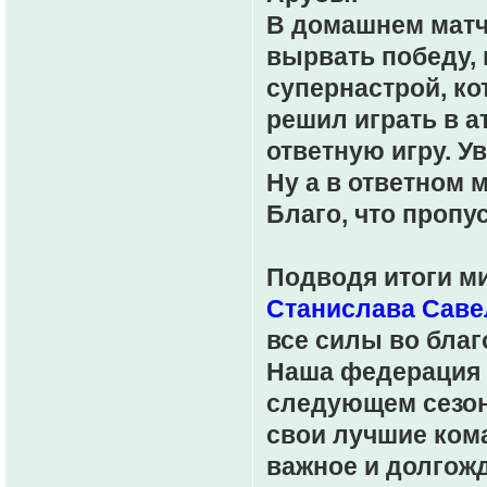
В домашнем матче
вырвать победу, 
супернастрой, ко
решил играть в а
ответную игру. У
Ну а в ответном м
Благо, что пропус
Подводя итоги ми
Станислава Саве
все силы во благ
Наша федерация 
следующем сезон
свои лучшие кома
важное и долгожд