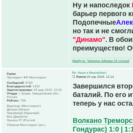
Ну и напоследок
барьер первого 
Подопечные
Алек
но так и не смог
"Динамо"
. В обо
преимущество! О
Джибути- Чемпион Африки 34 сезона!
Re: Наши в Мирокубках!
Patriot
Patriot
26 апр 2026, 12:14
Президент ФФ Монтсеррат
Сообщений:
8783
Завершился втор
Благодарностей:
1432
Зарегистрирован:
05 мар 2010, 15:20
баталий. По его 
Откуда:
г. Кушва, Свердловская обл.,
Россия
Рейтинг:
709
теперь у нас оста
Вудлэндс (Монтсеррат)
Джхапа (Непал)
Пирибебуй (Парагвай)
Веа (Джибути)
Волкано Треморс 
Уралец-ТС (Россия)
Сборная Монтсеррат (юн.)
Гондурас) 1:0 | 1: