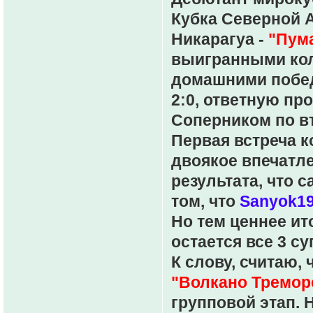
Кубка Северной 
Никарагуа -
"Пум
выигранными кол
домашними побед
2:0, ответную пр
Соперником по в
Первая встреча к
двоякое впечатл
результата, что с
том, что
Sanyok1
Но тем ценнее ит
остается все 3 су
К слову, считаю, 
"Волкано Тремор
групповой этап. 