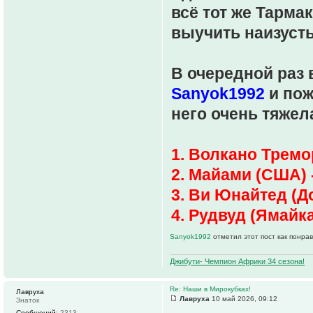
всё тот же Тарма
выучить наизусть,
В очередной раз
Sanyok1992
и пож
него очень тяжел
1. Волкано Тремо
2. Майами (США) 
3. Ви Юнайтед (Д
4. Рудвуд (Ямайка
Sanyok1992
отметил этот пост как понра
Джибути- Чемпион Африки 34 сезона!
Re: Наши в Мирокубках!
Лавруха
Лавруха
10 май 2026, 09:12
Знаток
Сообщений:
2313