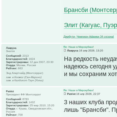
Брансби (Монтсерр
Элит (Кагуас, Пуэр
Джибути- Чемпион Африки 34 сезона!
Re: Наши в Мирокубках!
Лавруха
Лавруха
16 апр 2026, 13:20
Знаток
Сообщений:
2313
На редкость неуда
Благодарностей:
1624
Зарегистрирован:
12 дек 2007, 23:30
надеюсь сегодня 
Откуда:
Москва, Россия
Рейтинг:
663
и мы сохраним хот
Энд Апартхайд (Монтсеррат)
зам. в Космос (Сан-Марино)
зам. в Калдикот Таун (Уэльс)
Re: Наши в Мирокубках!
Patriot
Patriot
16 апр 2026, 22:37
Президент ФФ Монтсеррат
Сообщений:
8783
3 наших клуба про
Благодарностей:
1432
Зарегистрирован:
05 мар 2010, 15:20
лишь "Брансби". П
Откуда:
г. Кушва, Свердловская обл.,
Россия
Рейтинг:
709