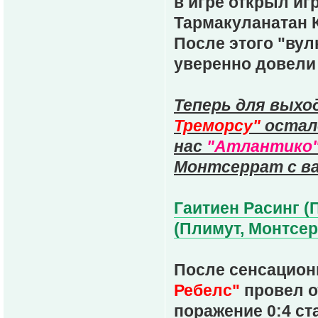
в игре открыл и
Тармакуланатан 
После этого "вул
уверенно довели
Теперь для выхо
Треморсу"
остало
нас
"Атлантико
Монтсеррат с ва
Гаитиен Расинг (П
(Плимут, Монтсерр
После сенсацион
Ребелс"
провел о
поражение 0:4 ст