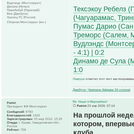
Вудлэндс (Монтсеррат)
Джхапа (Непал)
Тексэкоу Ребелз (
Пирибебуй (Парагвай)
Веа (Джибути)
(Чагуарамас, Трини
Уралец-ТС (Россия)
Сборная Монтсеррат (юн.)
Пумас Дарио (Сан 
Треморс (Салем, Мо
Вудлэндс (Монтсерр
- 4:1) | 0:2
Динамо де Сула (М
1:0
Лавруха
отметил этот пост как понравивш
Джибути- Чемпион Африки 34 сезона!
Re: Наши в Мирокубках!
Patriot
Patriot
23 апр 2026, 07:14
Президент ФФ Монтсеррат
Сообщений:
8783
На прошлой неде
Благодарностей:
1432
Зарегистрирован:
05 мар 2010, 15:20
котором, впервые
Откуда:
г. Кушва, Свердловская обл.,
Россия
Рейтинг:
709
клуба.