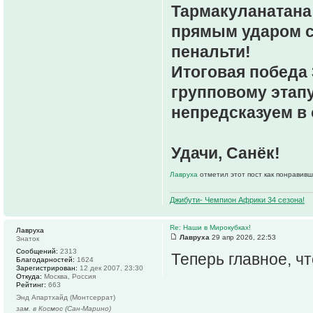
Тармакуланатана 
прямым ударом со
пенальти!
Итоговая победа 
групповому этапу
непредсказуем в
Удачи, Санёк!
Лавруха
отметил этот пост как понравивш
Джибути- Чемпион Африки 34 сезона!
Re: Наши в Мирокубках!
Лавруха
Лавруха
29 апр 2026, 22:53
Знаток
Сообщений:
2313
Теперь главное, ч
Благодарностей:
1624
Зарегистрирован:
12 дек 2007, 23:30
Откуда:
Москва, Россия
Рейтинг:
663
Энд Апартхайд (Монтсеррат)
зам. в Космос (Сан-Марино)