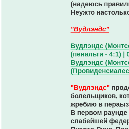
(надеюсь правиль
Неужто настолько
"Вудлэндс"
Вудлэндс (Монтсер
(пенальти - 4:1) | 
Вудлэндс (Монтс
(Провиденсиалес,
"Вудлэндс"
продо
болельщиков, ко
жребию в пераыз
В первом раунде
слабейшей федер