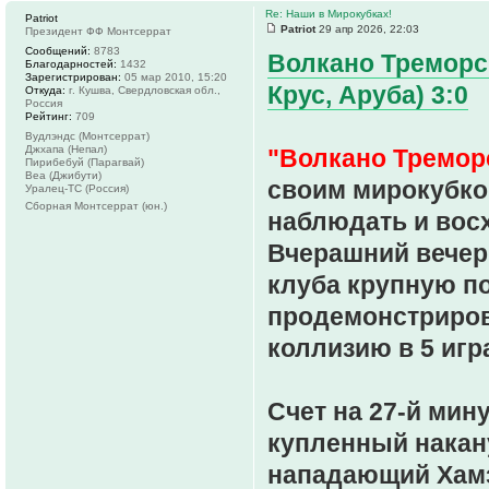
Re: Наши в Мирокубках!
Patriot
Patriot
29 апр 2026, 22:03
Президент ФФ Монтсеррат
Сообщений:
8783
Волкано Треморс 
Благодарностей:
1432
Зарегистрирован:
05 мар 2010, 15:20
Крус, Аруба) 3:0
Откуда:
г. Кушва, Свердловская обл.,
Россия
Рейтинг:
709
Вудлэндс (Монтсеррат)
Джхапа (Непал)
"Волкано Тремор
Пирибебуй (Парагвай)
Веа (Джибути)
своим мирокубко
Уралец-ТС (Россия)
Сборная Монтсеррат (юн.)
наблюдать и восх
Вчерашний вечер
клуба крупную по
продемонстриров
коллизию в 5 игр
Счет на 27-й мин
купленный накану
нападающий Хамз