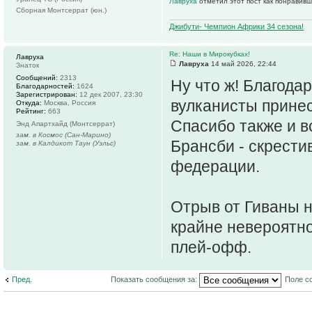
Лавруха
отметил этот пост как понравивш
Сборная Монтсеррат (юн.)
Джибути- Чемпион Африки 34 сезона!
Re: Наши в Мирокубках!
Лавруха
Лавруха
14 май 2026, 22:44
Знаток
Сообщений:
2313
Ну что ж! Благода
Благодарностей:
1624
Зарегистрирован:
12 дек 2007, 23:30
вулканисты принес
Откуда:
Москва, Россия
Рейтинг:
663
Спасибо также и в
Энд Апартхайд (Монтсеррат)
зам. в Космос (Сан-Марино)
Брансби - скрести
зам. в Калдикот Таун (Уэльс)
федерации.
Отрыв от Гиваны н
крайне невероятно
плей-офф.
Пред.
Показать сообщения за:
Поле с