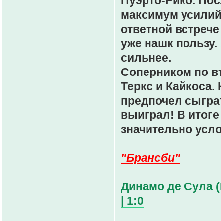
Пуэрто-Рико. Пос
максимум усилий
ответной встрече
уже нашк пользу.
сильнее.
Соперником по в
Теркс и Кайкоса.
предпочел сыграт
выиграл! В итоге
значительно усло
"Брансби"
Динамо де Сула (
| 1:0