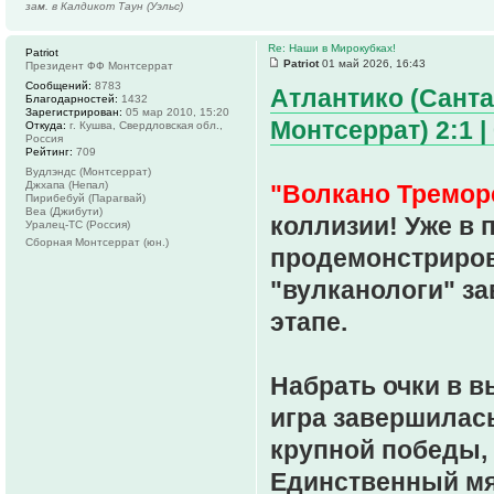
зам. в Калдикот Таун (Уэльс)
Re: Наши в Мирокубках!
Patriot
Patriot
01 май 2026, 16:43
Президент ФФ Монтсеррат
Сообщений:
8783
Атлантико (Санта
Благодарностей:
1432
Зарегистрирован:
05 мар 2010, 15:20
Монтсеррат) 2:1 | 
Откуда:
г. Кушва, Свердловская обл.,
Россия
Рейтинг:
709
Вудлэндс (Монтсеррат)
Джхапа (Непал)
"Волкано Тремор
Пирибебуй (Парагвай)
Веа (Джибути)
коллизии! Уже в 
Уралец-ТС (Россия)
Сборная Монтсеррат (юн.)
продемонстриров
"вулканологи" за
этапе.
Набрать очки в в
игра завершилась
крупной победы, 
Единственный мяч