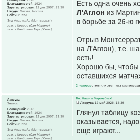
Есть одна очень хо
Благодарностей:
1624
Зарегистрирован:
12 дек 2007, 23:30
Л'Аглон
из Марти
Откуда:
Москва, Россия
Рейтинг:
663
в борьбе за 26-ю 
Энд Апартхайд (Монтсеррат)
зам. в Космос (Сан-Марино)
зам. в Калдикот Таун (Уэльс)
Отрыв Монтсеррата
на Л'Аглон), т.е.
есть!
Хорошо бы, чтобы 
оставшихся матчах
2 человек
отметили этот пост как понрав
Re: Наши в Мирокубках!
Лавруха
Лавруха
12 май 2026, 14:36
Знаток
Сообщений:
2313
Глянул таблицу ко
Благодарностей:
1624
Зарегистрирован:
12 дек 2007, 23:30
оказывается, надо
Откуда:
Москва, Россия
Рейтинг:
663
еще играют...
Энд Апартхайд (Монтсеррат)
зам. в Космос (Сан-Марино)
зам. в Калдикот Таун (Уэльс)