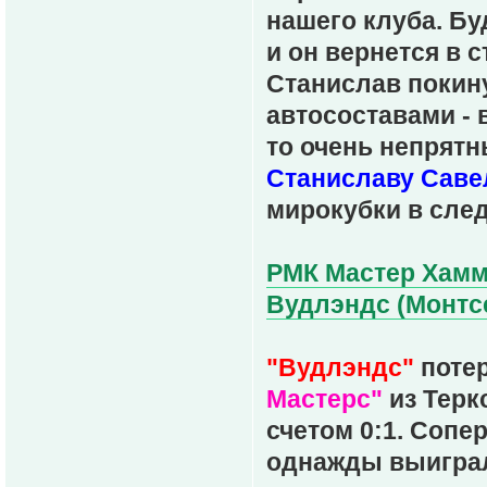
нашего клуба. Бу
и он вернется в 
Станислав покин
автосоставами - 
то очень непрятн
Станиславу Саве
мирокубки в сле
РМК Мастер Хамме
Вудлэндс (Монтсер
"Вудлэндс"
потер
Мастерс"
из Терк
счетом 0:1. Соп
однажды выиграл