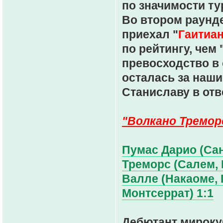
по значимости ту
Во втором раунде
приехал "
Гаитиан
по рейтингу, чем
превосходство в
осталась за наши
Станиславу в отв
"Волкано Тремор
Пумас Дарио (Сан
Треморс (Салем, М
Валле (Накаоме, 
Монтсеррат) 1:1
Дебютант мирок