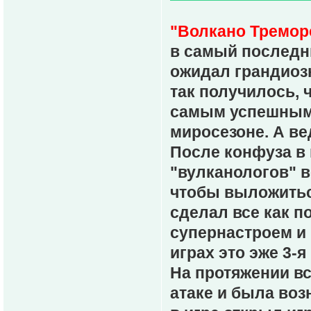
"Волкано Тремор
в самый последни
ожидал грандиоз
так получилось,
самым успешным 
миросезоне. А ве
После конфуза в 
"вулканологов" в
чтобы выложиться
сделал все как 
супернастроем и
играх это эже 3-
На протяжении вс
атаке и была воз