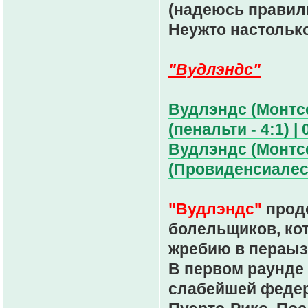
(надеюсь правиль
Неужто настолько
"Вудлэндс"
Вудлэндс (Монтсер
(пенальти - 4:1) | 
Вудлэндс (Монтс
(Провиденсиалес,
"Вудлэндс"
продо
болельщиков, ко
жребию в пераыз
В первом раунде
слабейшей федер