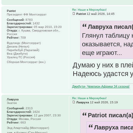
Re: Наши в Мирокубках!
Patriot
Patriot
12 май 2026, 14:45
Президент ФФ Монтсеррат
Сообщений:
8783
Благодарностей:
1432
Лавруха писал(
Зарегистрирован:
05 мар 2010, 15:20
Откуда:
г. Кушва, Свердловская обл.,
Глянул таблицу 
Россия
Рейтинг:
709
оказывается, на
Вудлэндс (Монтсеррат)
Джхапа (Непал)
Пирибебуй (Парагвай)
еще играют...
Веа (Джибути)
Уралец-ТС (Россия)
Сборная Монтсеррат (юн.)
Думаю у них в пле
Надеюсь удастся 
Джибути- Чемпион Африки 34 сезона!
Re: Наши в Мирокубках!
Лавруха
Лавруха
12 май 2026, 15:19
Знаток
Сообщений:
2313
Благодарностей:
1624
Patriot писал(а)
Зарегистрирован:
12 дек 2007, 23:30
Откуда:
Москва, Россия
Рейтинг:
663
Лавруха писа
Энд Апартхайд (Монтсеррат)
зам. в Космос (Сан-Марино)