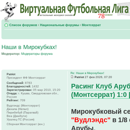
Список форумов
‹
Национальные форумы
‹
Монтсеррат
Наши в Мирокубках!
Модератор:
Модераторы форума
Re: Наши в Мирокубках!
Patriot
Patriot
27 фев 2026, 07:20
Президент ФФ Монтсеррат
Сообщений:
8783
Расинг Клуб Аруб
Благодарностей:
1432
Зарегистрирован:
05 мар 2010, 15:20
(Монтсеррат) 1:0 |
Откуда:
г. Кушва, Свердловская обл.,
Россия
Рейтинг:
709
Вудлэндс (Монтсеррат)
Джхапа (Непал)
Мирокубковый се
Пирибебуй (Парагвай)
Веа (Джибути)
"Вудлэндс"
в 1/8
Уралец-ТС (Россия)
Сборная Монтсеррат (юн.)
Арубы.