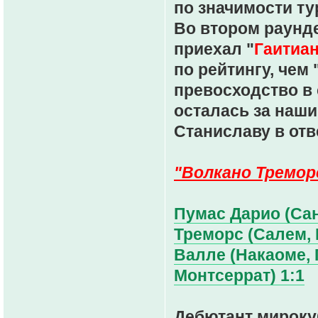
по значимости ту
Во втором раунде
приехал "
Гаитиан
по рейтингу, чем
превосходство в
осталась за наши
Станиславу в отв
"Волкано Тремор
Пумас Дарио (Сан
Треморс (Салем, М
Валле (Накаоме, 
Монтсеррат) 1:1
Дебютант мирок