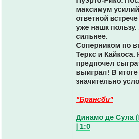
Пуэрто-Рико. Пос
максимум усилий
ответной встрече
уже нашк пользу.
сильнее.
Соперником по в
Теркс и Кайкоса.
предпочел сыграт
выиграл! В итоге
значительно усло
"Брансби"
Динамо де Сула (
| 1:0