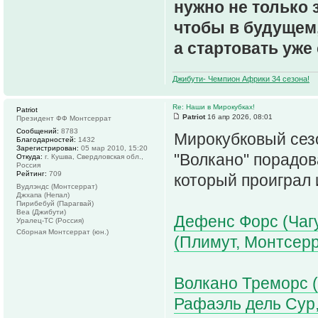
нужно не только 
чтобы в будущем,
а стартовать уже 
Джибути- Чемпион Африки 34 сезона!
Re: Наши в Мирокубках!
Patriot
Patriot
16 апр 2026, 08:01
Президент ФФ Монтсеррат
Сообщений:
8783
Мирокубковый сез
Благодарностей:
1432
Зарегистрирован:
05 мар 2010, 15:20
"Волкано" порадов
Откуда:
г. Кушва, Свердловская обл.,
Россия
Рейтинг:
709
который проиграл
Вудлэндс (Монтсеррат)
Джхапа (Непал)
Пирибебуй (Парагвай)
Веа (Джибути)
Дефенс Форс (Чагу
Уралец-ТС (Россия)
Сборная Монтсеррат (юн.)
(Плимут, Монтсерр
Волкано Треморс 
Рафаэль дель Сур,