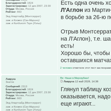
Есть одна очень хо
Благодарностей:
1624
Зарегистрирован:
12 дек 2007, 23:30
Л'Аглон
из Марти
Откуда:
Москва, Россия
Рейтинг:
663
в борьбе за 26-ю 
Энд Апартхайд (Монтсеррат)
зам. в Космос (Сан-Марино)
зам. в Калдикот Таун (Уэльс)
Отрыв Монтсеррата
на Л'Аглон), т.е.
есть!
Хорошо бы, чтобы 
оставшихся матчах
2 человек
отметили этот пост как понрав
Re: Наши в Мирокубках!
Лавруха
Лавруха
12 май 2026, 14:36
Знаток
Сообщений:
2313
Глянул таблицу ко
Благодарностей:
1624
Зарегистрирован:
12 дек 2007, 23:30
оказывается, надо
Откуда:
Москва, Россия
Рейтинг:
663
еще играют...
Энд Апартхайд (Монтсеррат)
зам. в Космос (Сан-Марино)
зам. в Калдикот Таун (Уэльс)