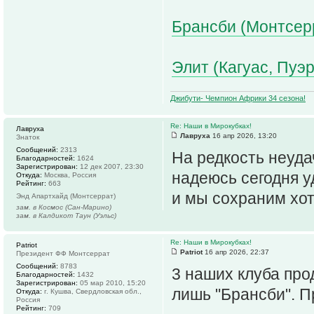
Брансби (Монтсерр
Элит (Кагуас, Пуэр
Джибути- Чемпион Африки 34 сезона!
Re: Наши в Мирокубках!
Лавруха
Лавруха
16 апр 2026, 13:20
Знаток
Сообщений:
2313
На редкость неуда
Благодарностей:
1624
Зарегистрирован:
12 дек 2007, 23:30
надеюсь сегодня 
Откуда:
Москва, Россия
Рейтинг:
663
и мы сохраним хот
Энд Апартхайд (Монтсеррат)
зам. в Космос (Сан-Марино)
зам. в Калдикот Таун (Уэльс)
Re: Наши в Мирокубках!
Patriot
Patriot
16 апр 2026, 22:37
Президент ФФ Монтсеррат
Сообщений:
8783
3 наших клуба про
Благодарностей:
1432
Зарегистрирован:
05 мар 2010, 15:20
лишь "Брансби". П
Откуда:
г. Кушва, Свердловская обл.,
Россия
Рейтинг:
709