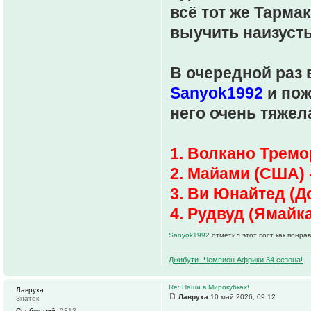
всё тот же Тарма
выучить наизусть,
В очередной раз
Sanyok1992
и пож
него очень тяжел
1. Волкано Тремо
2. Майами (США) 
3. Ви Юнайтед (Д
4. Рудвуд (Ямайка
Sanyok1992
отметил этот пост как понра
Джибути- Чемпион Африки 34 сезона!
Re: Наши в Мирокубках!
Лавруха
Лавруха
10 май 2026, 09:12
Знаток
Сообщений:
2313