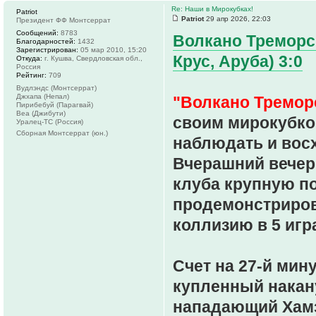
Re: Наши в Мирокубках!
Patriot
Patriot
29 апр 2026, 22:03
Президент ФФ Монтсеррат
Сообщений:
8783
Волкано Треморс 
Благодарностей:
1432
Зарегистрирован:
05 мар 2010, 15:20
Крус, Аруба) 3:0
Откуда:
г. Кушва, Свердловская обл.,
Россия
Рейтинг:
709
Вудлэндс (Монтсеррат)
Джхапа (Непал)
"Волкано Тремор
Пирибебуй (Парагвай)
Веа (Джибути)
своим мирокубко
Уралец-ТС (Россия)
Сборная Монтсеррат (юн.)
наблюдать и восх
Вчерашний вечер
клуба крупную по
продемонстриров
коллизию в 5 игр
Счет на 27-й мин
купленный накану
нападающий Хамз