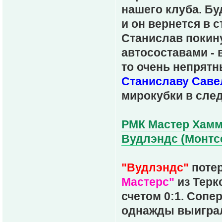
нашего клуба. Бу
и он вернется в 
Станислав покин
автосоставами - 
то очень непрятн
Станиславу Саве
мирокубки в сле
РМК Мастер Хамме
Вудлэндс (Монтсер
"Вудлэндс"
потер
Мастерс"
из Терк
счетом 0:1. Соп
однажды выиграл