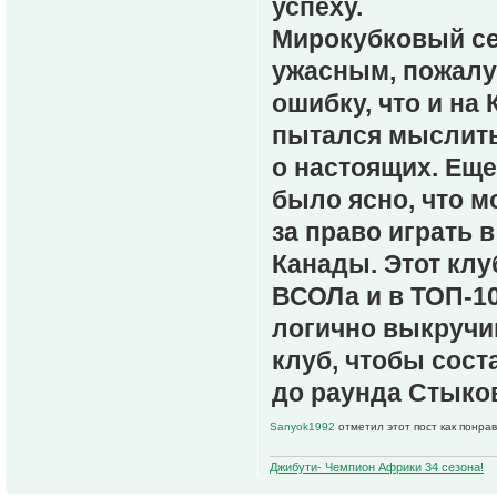
успеху.
Мирокубковый се
ужасным, пожалу
ошибку, что и на
пытался мыслить 
о настоящих. Еще
было ясно, что м
за право играть 
Канады. Этот клу
ВСОЛа и в ТОП-1
логично выкручи
клуб, чтобы сост
до раунда Стыков
Sanyok1992
отметил этот пост как понра
Джибути- Чемпион Африки 34 сезона!