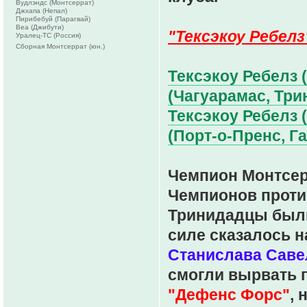
Вудлэндс (Монтсеррат)
Джхапа (Непал)
Пирибебуй (Парагвай)
Веа (Джибути)
"Тексэкоу Ребелз
Уралец-ТС (Россия)
Сборная Монтсеррат (юн.)
Тексэкоу Ребелз 
(Чагуарамас, Трин
Тексэкоу Ребелз 
(Порт-о-Пренс, Га
Чемпион Монтсе
Чемпионов проти
Тринидадцы были
силе сказалось н
Станислава Саве
смогли вырвать 
"Дефенс Форс"
,