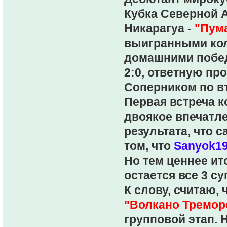
Кубка Северной 
Никарагуа -
"Пум
выигранными кол
домашними побед
2:0, ответную пр
Соперником по в
Первая встреча к
двоякое впечатл
результата, что с
том, что
Sanyok1
Но тем ценнее ит
остается все 3 су
К слову, считаю, 
"Волкано Тремор
групповой этап. 