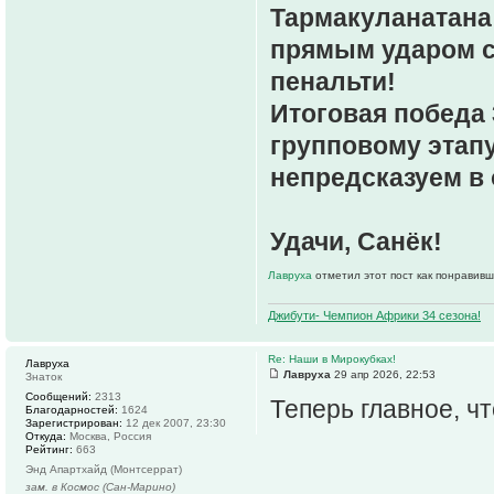
Тармакуланатана 
прямым ударом со
пенальти!
Итоговая победа 
групповому этапу
непредсказуем в
Удачи, Санёк!
Лавруха
отметил этот пост как понравивш
Джибути- Чемпион Африки 34 сезона!
Re: Наши в Мирокубках!
Лавруха
Лавруха
29 апр 2026, 22:53
Знаток
Сообщений:
2313
Теперь главное, ч
Благодарностей:
1624
Зарегистрирован:
12 дек 2007, 23:30
Откуда:
Москва, Россия
Рейтинг:
663
Энд Апартхайд (Монтсеррат)
зам. в Космос (Сан-Марино)