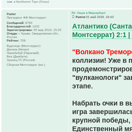
зам. в Калдикот Таун (Уэльс)
Re: Наши в Мирокубках!
Patriot
Patriot
01 май 2026, 16:43
Президент ФФ Монтсеррат
Сообщений:
8783
Атлантико (Санта
Благодарностей:
1432
Зарегистрирован:
05 мар 2010, 15:20
Монтсеррат) 2:1 | 
Откуда:
г. Кушва, Свердловская обл.,
Россия
Рейтинг:
709
Вудлэндс (Монтсеррат)
Джхапа (Непал)
"Волкано Тремор
Пирибебуй (Парагвай)
Веа (Джибути)
коллизии! Уже в 
Уралец-ТС (Россия)
Сборная Монтсеррат (юн.)
продемонстриров
"вулканологи" за
этапе.
Набрать очки в в
игра завершилась
крупной победы, 
Единственный мяч