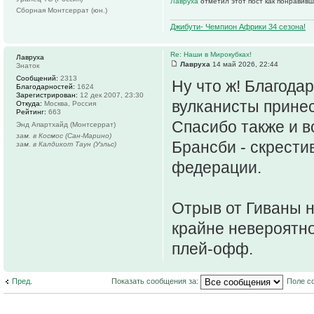
Лавруха
отметил этот пост как понравивш
Сборная Монтсеррат (юн.)
Джибути- Чемпион Африки 34 сезона!
Re: Наши в Мирокубках!
Лавруха
Лавруха
14 май 2026, 22:44
Знаток
Сообщений:
2313
Ну что ж! Благода
Благодарностей:
1624
Зарегистрирован:
12 дек 2007, 23:30
вулканисты принес
Откуда:
Москва, Россия
Рейтинг:
663
Спасибо также и в
Энд Апартхайд (Монтсеррат)
зам. в Космос (Сан-Марино)
Брансби - скрести
зам. в Калдикот Таун (Уэльс)
федерации.
Отрыв от Гиваны н
крайне невероятно
плей-офф.
Пред.
Показать сообщения за:
Поле с