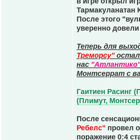
в игре открыл и
Тармакуланатан 
После этого "вул
уверенно довели
Теперь для выхо
Треморсу"
остало
нас
"Атлантико
Монтсеррат с ва
Гаитиен Расинг (П
(Плимут, Монтсерр
После сенсацион
Ребелс"
провел о
поражение 0:4 ст