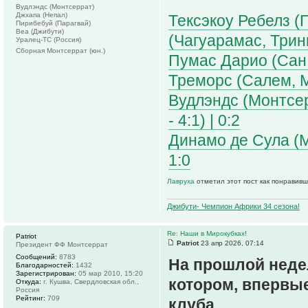
Вудлэндс (Монтсеррат)
Джхапа (Непал)
Тексэкоу Ребелз (
Пирибебуй (Парагвай)
Веа (Джибути)
(Чагуарамас, Трини
Уралец-ТС (Россия)
Сборная Монтсеррат (юн.)
Пумас Дарио (Сан 
Треморс (Салем, Мо
Вудлэндс (Монтсерр
- 4:1) | 0:2
Динамо де Сула (М
1:0
Лавруха
отметил этот пост как понравивш
Джибути- Чемпион Африки 34 сезона!
Re: Наши в Мирокубках!
Patriot
Patriot
23 апр 2026, 07:14
Президент ФФ Монтсеррат
Сообщений:
8783
На прошлой неде
Благодарностей:
1432
Зарегистрирован:
05 мар 2010, 15:20
котором, впервые
Откуда:
г. Кушва, Свердловская обл.,
Россия
Рейтинг:
709
клуба.