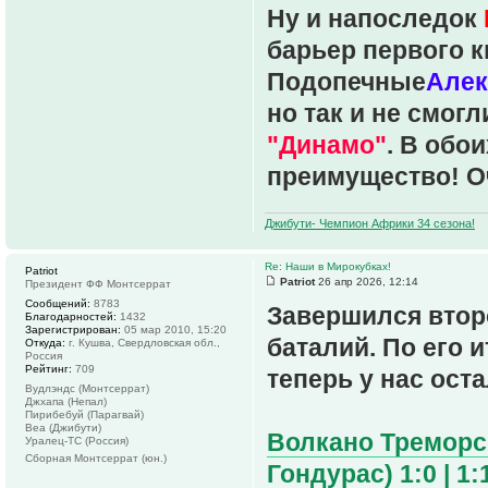
Ну и напоследок
барьер первого 
Подопечные
Алек
но так и не смог
"Динамо"
. В обо
преимущество! О
Джибути- Чемпион Африки 34 сезона!
Re: Наши в Мирокубках!
Patriot
Patriot
26 апр 2026, 12:14
Президент ФФ Монтсеррат
Сообщений:
8783
Завершился втор
Благодарностей:
1432
Зарегистрирован:
05 мар 2010, 15:20
баталий. По его 
Откуда:
г. Кушва, Свердловская обл.,
Россия
Рейтинг:
709
теперь у нас оста
Вудлэндс (Монтсеррат)
Джхапа (Непал)
Пирибебуй (Парагвай)
Веа (Джибути)
Волкано Треморс 
Уралец-ТС (Россия)
Сборная Монтсеррат (юн.)
Гондурас) 1:0 | 1: