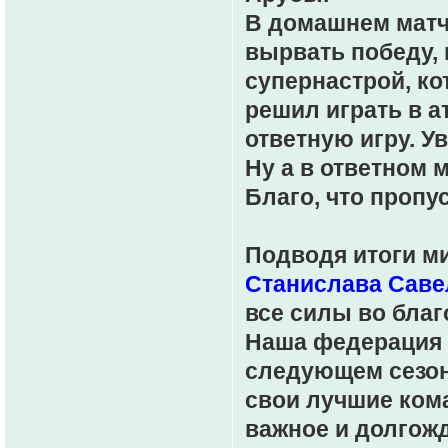
В домашнем матче
вырвать победу, 
супернастрой, ко
решил играть в а
ответную игру. У
Ну а в ответном м
Благо, что пропус
Подводя итоги ми
Станислава Саве
все силы во благ
Наша федерация 
следующем сезон
свои лучшие кома
важное и долгожд