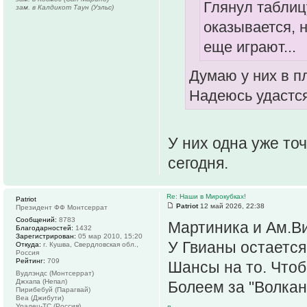
Глянул таблиц
зам. в Калдикот Таун (Уэльс)
оказывается, 
еще играют...
Думаю у них в п
Надеюсь удастся
У них одна уже то
сегодня.
Re: Наши в Мирокубках!
Patriot
Patriot
12 май 2026, 22:38
Президент ФФ Монтсеррат
Сообщений:
8783
Мартиника и Ам.В
Благодарностей:
1432
Зарегистрирован:
05 мар 2010, 15:20
У Гвианы остается 
Откуда:
г. Кушва, Свердловская обл.,
Россия
Рейтинг:
709
Шансы на то. Чтоб
Вудлэндс (Монтсеррат)
Джхапа (Непал)
Болеем за "Волкан
Пирибебуй (Парагвай)
Веа (Джибути)
Уралец-ТС (Россия)