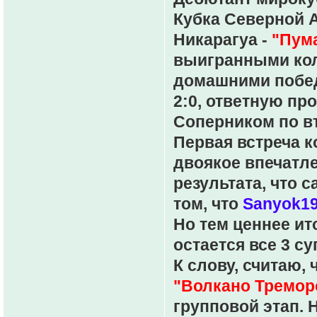
Кубка Северной 
Никарагуа -
"Пум
выигранными кол
домашними побед
2:0, ответную пр
Соперником по в
Первая встреча к
двоякое впечатл
результата, что с
том, что
Sanyok1
Но тем ценнее ит
остается все 3 су
К слову, считаю, 
"Волкано Тремор
групповой этап. 