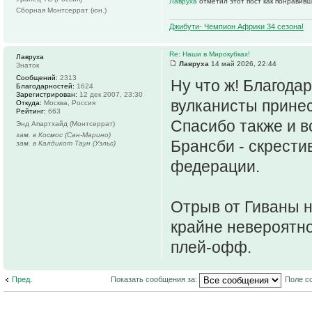
Лавруха
отметил этот пост как понравивш
Сборная Монтсеррат (юн.)
Джибути- Чемпион Африки 34 сезона!
Re: Наши в Мирокубках!
Лавруха
Лавруха
14 май 2026, 22:44
Знаток
Сообщений:
2313
Ну что ж! Благода
Благодарностей:
1624
Зарегистрирован:
12 дек 2007, 23:30
вулканисты принес
Откуда:
Москва, Россия
Рейтинг:
663
Спасибо также и в
Энд Апартхайд (Монтсеррат)
зам. в Космос (Сан-Марино)
Брансби - скрести
зам. в Калдикот Таун (Уэльс)
федерации.
Отрыв от Гиваны н
крайне невероятно
плей-офф.
Пред.
Показать сообщения за:
Поле с