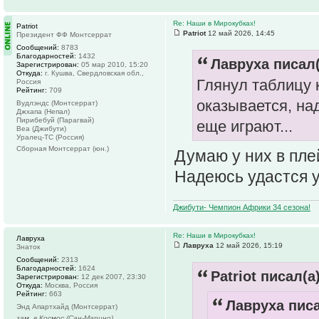
Re: Наши в Мирокубках!
Patriot
Patriot
12 май 2026, 14:45
Президент ФФ Монтсеррат
Сообщений:
8783
Благодарностей:
1432
Лавруха писал(
Зарегистрирован:
05 мар 2010, 15:20
Откуда:
г. Кушва, Свердловская обл.,
Глянул таблицу 
Россия
Рейтинг:
709
оказывается, на
Вудлэндс (Монтсеррат)
Джхапа (Непал)
Пирибебуй (Парагвай)
еще играют...
Веа (Джибути)
Уралец-ТС (Россия)
Сборная Монтсеррат (юн.)
Думаю у них в пле
Надеюсь удастся 
Джибути- Чемпион Африки 34 сезона!
Re: Наши в Мирокубках!
Лавруха
Лавруха
12 май 2026, 15:19
Знаток
Сообщений:
2313
Благодарностей:
1624
Patriot писал(а)
Зарегистрирован:
12 дек 2007, 23:30
Откуда:
Москва, Россия
Рейтинг:
663
Лавруха писа
Энд Апартхайд (Монтсеррат)
зам. в Космос (Сан-Марино)