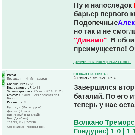
Ну и напоследок
барьер первого 
Подопечные
Алек
но так и не смог
"Динамо"
. В обо
преимущество! О
Джибути- Чемпион Африки 34 сезона!
Re: Наши в Мирокубках!
Patriot
Patriot
26 апр 2026, 12:14
Президент ФФ Монтсеррат
Сообщений:
8783
Завершился втор
Благодарностей:
1432
Зарегистрирован:
05 мар 2010, 15:20
баталий. По его 
Откуда:
г. Кушва, Свердловская обл.,
Россия
Рейтинг:
709
теперь у нас оста
Вудлэндс (Монтсеррат)
Джхапа (Непал)
Пирибебуй (Парагвай)
Веа (Джибути)
Волкано Треморс 
Уралец-ТС (Россия)
Сборная Монтсеррат (юн.)
Гондурас) 1:0 | 1: