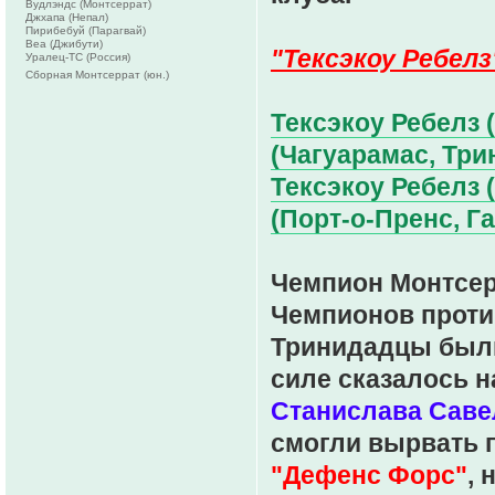
Вудлэндс (Монтсеррат)
Джхапа (Непал)
Пирибебуй (Парагвай)
Веа (Джибути)
"Тексэкоу Ребелз
Уралец-ТС (Россия)
Сборная Монтсеррат (юн.)
Тексэкоу Ребелз 
(Чагуарамас, Трин
Тексэкоу Ребелз 
(Порт-о-Пренс, Га
Чемпион Монтсе
Чемпионов проти
Тринидадцы были
силе сказалось н
Станислава Саве
смогли вырвать 
"Дефенс Форс"
,