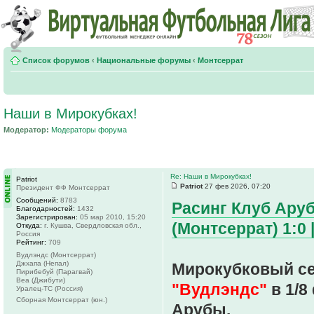
Список форумов
‹
Национальные форумы
‹
Монтсеррат
Наши в Мирокубках!
Модератор:
Модераторы форума
Re: Наши в Мирокубках!
Patriot
Patriot
27 фев 2026, 07:20
Президент ФФ Монтсеррат
Сообщений:
8783
Расинг Клуб Аруб
Благодарностей:
1432
Зарегистрирован:
05 мар 2010, 15:20
(Монтсеррат) 1:0 |
Откуда:
г. Кушва, Свердловская обл.,
Россия
Рейтинг:
709
Вудлэндс (Монтсеррат)
Джхапа (Непал)
Мирокубковый се
Пирибебуй (Парагвай)
Веа (Джибути)
"Вудлэндс"
в 1/8
Уралец-ТС (Россия)
Сборная Монтсеррат (юн.)
Арубы.