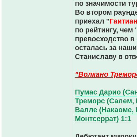
по значимости ту
Во втором раунде
приехал "
Гаитиан
по рейтингу, чем
превосходство в
осталась за наши
Станиславу в отв
"Волкано Тремор
Пумас Дарио (Сан
Треморс (Салем, М
Валле (Накаоме, 
Монтсеррат) 1:1
Дебютант мирок