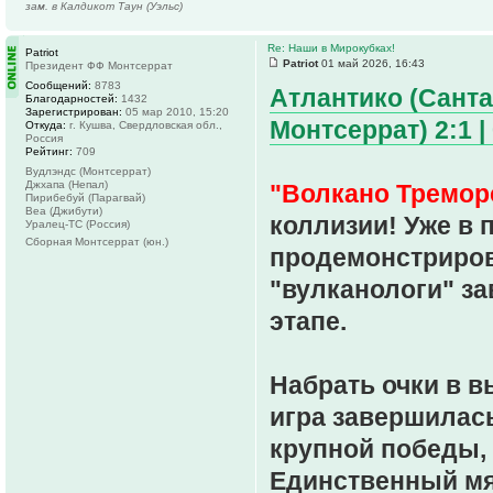
зам. в Калдикот Таун (Уэльс)
Re: Наши в Мирокубках!
Patriot
Patriot
01 май 2026, 16:43
Президент ФФ Монтсеррат
Сообщений:
8783
Атлантико (Санта
Благодарностей:
1432
Зарегистрирован:
05 мар 2010, 15:20
Монтсеррат) 2:1 | 
Откуда:
г. Кушва, Свердловская обл.,
Россия
Рейтинг:
709
Вудлэндс (Монтсеррат)
Джхапа (Непал)
"Волкано Тремор
Пирибебуй (Парагвай)
Веа (Джибути)
коллизии! Уже в 
Уралец-ТС (Россия)
Сборная Монтсеррат (юн.)
продемонстриров
"вулканологи" за
этапе.
Набрать очки в в
игра завершилась
крупной победы, 
Единственный мяч