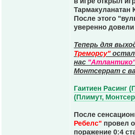
в игре открыл и
Тармакуланатан 
После этого "вул
уверенно довели
Теперь для выхо
Треморсу"
остало
нас
"Атлантико
Монтсеррат с ва
Гаитиен Расинг (П
(Плимут, Монтсерр
После сенсацион
Ребелс"
провел о
поражение 0:4 ст