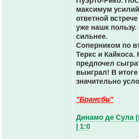
Пуэрто-Рико. Пос
максимум усилий
ответной встрече
уже нашк пользу.
сильнее.
Соперником по в
Теркс и Кайкоса.
предпочел сыграт
выиграл! В итоге
значительно усло
"Брансби"
Динамо де Сула (
| 1:0