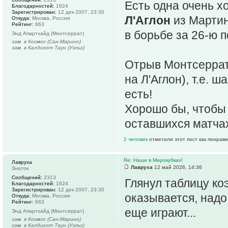
Есть одна очень хо
Благодарностей:
1624
Зарегистрирован:
12 дек 2007, 23:30
Л'Аглон
из Марти
Откуда:
Москва, Россия
Рейтинг:
663
в борьбе за 26-ю 
Энд Апартхайд (Монтсеррат)
зам. в Космос (Сан-Марино)
зам. в Калдикот Таун (Уэльс)
Отрыв Монтсеррата
на Л'Аглон), т.е.
есть!
Хорошо бы, чтобы 
оставшихся матчах
2 человек
отметили этот пост как понрав
Re: Наши в Мирокубках!
Лавруха
Лавруха
12 май 2026, 14:36
Знаток
Сообщений:
2313
Глянул таблицу ко
Благодарностей:
1624
Зарегистрирован:
12 дек 2007, 23:30
оказывается, надо
Откуда:
Москва, Россия
Рейтинг:
663
еще играют...
Энд Апартхайд (Монтсеррат)
зам. в Космос (Сан-Марино)
зам. в Калдикот Таун (Уэльс)