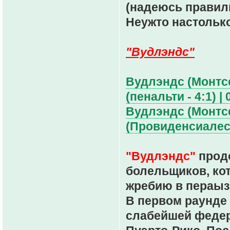
(надеюсь правиль
Неужто настолько
"Вудлэндс"
Вудлэндс (Монтсер
(пенальти - 4:1) | 
Вудлэндс (Монтс
(Провиденсиалес,
"Вудлэндс"
продо
болельщиков, ко
жребию в пераыз
В первом раунде
слабейшей федер