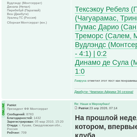
Вудлэндс (Монтсеррат)
Джхапа (Непал)
Тексэкоу Ребелз (
Пирибебуй (Парагвай)
Веа (Джибути)
(Чагуарамас, Трини
Уралец-ТС (Россия)
Сборная Монтсеррат (юн.)
Пумас Дарио (Сан 
Треморс (Салем, Мо
Вудлэндс (Монтсерр
- 4:1) | 0:2
Динамо де Сула (М
1:0
Лавруха
отметил этот пост как понравивш
Джибути- Чемпион Африки 34 сезона!
Re: Наши в Мирокубках!
Patriot
Patriot
23 апр 2026, 07:14
Президент ФФ Монтсеррат
Сообщений:
8783
На прошлой неде
Благодарностей:
1432
Зарегистрирован:
05 мар 2010, 15:20
котором, впервые
Откуда:
г. Кушва, Свердловская обл.,
Россия
Рейтинг:
709
клуба.