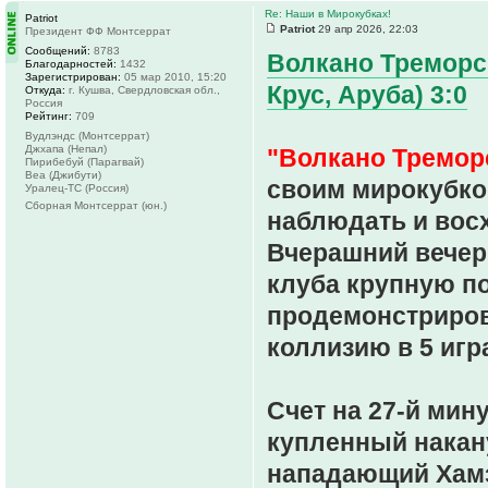
Re: Наши в Мирокубках!
Patriot
Patriot
29 апр 2026, 22:03
Президент ФФ Монтсеррат
Сообщений:
8783
Волкано Треморс 
Благодарностей:
1432
Зарегистрирован:
05 мар 2010, 15:20
Крус, Аруба) 3:0
Откуда:
г. Кушва, Свердловская обл.,
Россия
Рейтинг:
709
Вудлэндс (Монтсеррат)
Джхапа (Непал)
"Волкано Тремор
Пирибебуй (Парагвай)
Веа (Джибути)
своим мирокубко
Уралец-ТС (Россия)
Сборная Монтсеррат (юн.)
наблюдать и восх
Вчерашний вечер
клуба крупную по
продемонстриров
коллизию в 5 игр
Счет на 27-й мин
купленный накану
нападающий Хамз