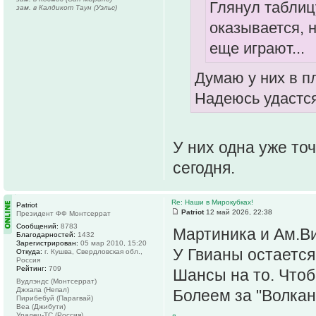
Глянул таблиц
зам. в Калдикот Таун (Уэльс)
оказывается, 
еще играют...
Думаю у них в п
Надеюсь удастся
У них одна уже то
сегодня.
Re: Наши в Мирокубках!
Patriot
Patriot
12 май 2026, 22:38
Президент ФФ Монтсеррат
Сообщений:
8783
Мартиника и Ам.В
Благодарностей:
1432
Зарегистрирован:
05 мар 2010, 15:20
У Гвианы остается 
Откуда:
г. Кушва, Свердловская обл.,
Россия
Рейтинг:
709
Шансы на то. Чтоб
Вудлэндс (Монтсеррат)
Джхапа (Непал)
Болеем за "Волкан
Пирибебуй (Парагвай)
Веа (Джибути)
Уралец-ТС (Россия)