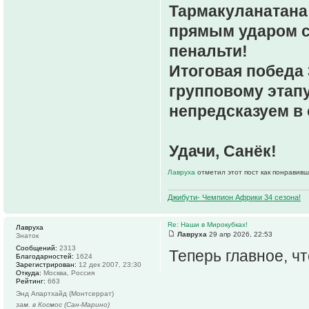
Тармакуланатана 
прямым ударом со
пенальти!
Итоговая победа 
групповому этапу
непредсказуем в
Удачи, Санёк!
Лавруха
отметил этот пост как понравивш
Джибути- Чемпион Африки 34 сезона!
Re: Наши в Мирокубках!
Лавруха
Лавруха
29 апр 2026, 22:53
Знаток
Сообщений:
2313
Теперь главное, ч
Благодарностей:
1624
Зарегистрирован:
12 дек 2007, 23:30
Откуда:
Москва, Россия
Рейтинг:
663
Энд Апартхайд (Монтсеррат)
зам. в Космос (Сан-Марино)