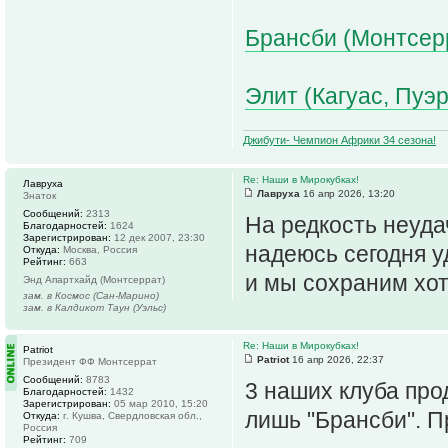
Брансби (Монтсерр
Элит (Кагуас, Пуэр
Джибути- Чемпион Африки 34 сезона!
Re: Наши в Мирокубках!
Лавруха
Лавруха
16 апр 2026, 13:20
Знаток
Сообщений:
2313
На редкость неуда
Благодарностей:
1624
Зарегистрирован:
12 дек 2007, 23:30
надеюсь сегодня 
Откуда:
Москва, Россия
Рейтинг:
663
и мы сохраним хот
Энд Апартхайд (Монтсеррат)
зам. в Космос (Сан-Марино)
зам. в Калдикот Таун (Уэльс)
Re: Наши в Мирокубках!
Patriot
Patriot
16 апр 2026, 22:37
Президент ФФ Монтсеррат
Сообщений:
8783
3 наших клуба про
Благодарностей:
1432
Зарегистрирован:
05 мар 2010, 15:20
лишь "Брансби". П
Откуда:
г. Кушва, Свердловская обл.,
Россия
Рейтинг:
709