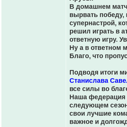
В домашнем матче
вырвать победу, 
супернастрой, ко
решил играть в а
ответную игру. У
Ну а в ответном м
Благо, что пропус
Подводя итоги ми
Станислава Саве
все силы во благ
Наша федерация 
следующем сезон
свои лучшие кома
важное и долгожд