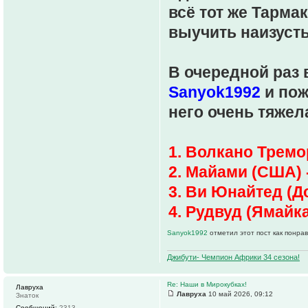
всё тот же Тарма
выучить наизусть,
В очередной раз
Sanyok1992
и пож
него очень тяжел
1. Волкано Тремо
2. Майами (США) 
3. Ви Юнайтед (Д
4. Рудвуд (Ямайка
Sanyok1992
отметил этот пост как понра
Джибути- Чемпион Африки 34 сезона!
Re: Наши в Мирокубках!
Лавруха
Лавруха
10 май 2026, 09:12
Знаток
Сообщений:
2313