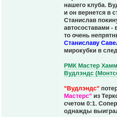
нашего клуба. Бу
и он вернется в 
Станислав покин
автосоставами - 
то очень непрятн
Станиславу Саве
мирокубки в сле
РМК Мастер Хамме
Вудлэндс (Монтсер
"Вудлэндс"
потер
Мастерс"
из Терк
счетом 0:1. Соп
однажды выиграл