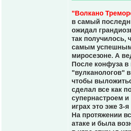
"Волкано Тремор
в самый последни
ожидал грандиоз
так получилось,
самым успешным 
миросезоне. А ве
После конфуза в 
"вулканологов" в
чтобы выложиться
сделал все как 
супернастроем и
играх это эже 3-
На протяжении вс
атаке и была воз