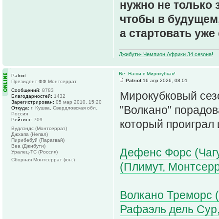
нужно не только 
чтобы в будущем,
а стартовать уже 
Джибути- Чемпион Африки 34 сезона!
Re: Наши в Мирокубках!
Patriot
Patriot
16 апр 2026, 08:01
Президент ФФ Монтсеррат
Сообщений:
8783
Мирокубковый сез
Благодарностей:
1432
Зарегистрирован:
05 мар 2010, 15:20
"Волкано" порадов
Откуда:
г. Кушва, Свердловская обл.,
Россия
Рейтинг:
709
который проиграл
Вудлэндс (Монтсеррат)
Джхапа (Непал)
Пирибебуй (Парагвай)
Веа (Джибути)
Дефенс Форс (Чагу
Уралец-ТС (Россия)
Сборная Монтсеррат (юн.)
(Плимут, Монтсерр
Волкано Треморс 
Рафаэль дель Сур,