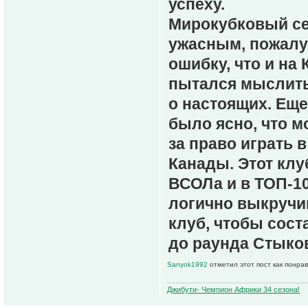
успеху.
Мирокубковый се
ужасным, пожалу
ошибку, что и на
пытался мыслить 
о настоящих. Еще
было ясно, что м
за право играть 
Канады. Этот клу
ВСОЛа и в ТОП-1
логично выкручи
клуб, чтобы сост
до раунда Стыков
Sanyok1992
отметил этот пост как понра
Джибути- Чемпион Африки 34 сезона!