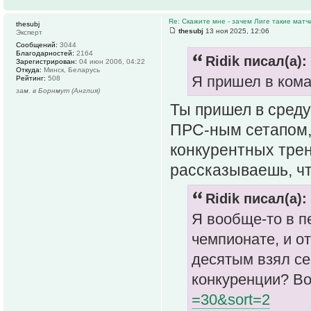
Re: Скажите мне - зачем Лиге такие матч
thesubj
thesubj
13 ноя 2025, 12:06
Эксперт
Сообщений:
3044
Благодарностей:
2164
Ridik писал(а):
Зарегистрирован:
04 июн 2006, 04:22
Откуда:
Минск, Беларусь
Я пришел в кома
Рейтинг:
508
зам. в Борнмут (Англия)
Ты пришел в сред
ПРС-ным сетапом,
конкурентных трен
рассказываешь, чт
Ridik писал(а):
Я вообще-то в п
чемпионате, и от
десятым взял сер
конкуренции? В
=30&sort=2