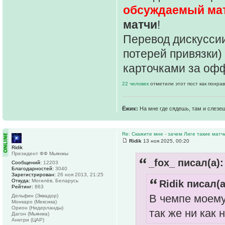
обсуждаемый ма
матчи
!
Перевод дискуссии
потерей привязки)
карточками за оф
22 человек
отметили этот пост как понра
Ёжик:
На мне где сядешь, там и слезе
Re: Скажите мне - зачем Лиге такие матч
Ridik
13 ноя 2025, 00:20
Ridik
Президент ФФ Мьянмы
_fox_ писал(а):
Сообщений:
12203
Благодарностей:
3040
Зарегистрирован:
26 ноя 2013, 21:25
Откуда:
Могилёв, Беларусь
Ridik писал(а
Рейтинг:
863
В чемпе моему
Дельфин (Эквадор)
Монкаро (Мексика)
Орион (Нидерланды)
так же ни как 
Дагон (Мьянма)
Анегри (ЦАР)