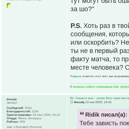
тут могут быть ош
за шо?"
P.S.
Хоть раз в тво
сообщения, которы
или оскорбить? Не
ты не в первый ра
факту матча, то п
месте человека? 
Лавруха
отметил этот пост как понравивш
В полночь уйдут очертания дня, буду
Re: Скажите мне - зачем Лиге такие матч
thesubj
thesubj
13 ноя 2025, 14:31
Эксперт
Сообщений:
3044
Благодарностей:
2164
Ridik писал(а):
Зарегистрирован:
04 июн 2006, 04:22
Откуда:
Минск, Беларусь
Тебе зависть по
Рейтинг:
508
зам. в Борнмут (Англия)