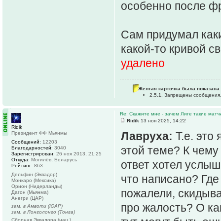
особенно после фр
Сам придумал каки
какой-то кривой с
удалено
Желтая карточка была показана 
2.5.1. Запрещены сообщения
Re: Скажите мне - зачем Лиге такие матч
Ridik
13 ноя 2025, 14:22
Ridik
Лавруха:
Т.е. это
Президент ФФ Мьянмы
Сообщений:
12203
этой теме? К чему 
Благодарностей:
3040
Зарегистрирован:
26 ноя 2013, 21:25
Откуда:
Могилёв, Беларусь
ответ хотел услыш
Рейтинг:
863
Дельфин (Эквадор)
что написано? Где 
Монкаро (Мексика)
Орион (Нидерланды)
пожалели, скидыва
Дагон (Мьянма)
Анегри (ЦАР)
про жалость? О ка
зам. в Амвоти (ЮАР)
зам. в Лонголонго (Тонга)
Сборная Эквадора (нац.)