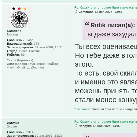
Re: Скажите мне - зачем Лиге такие матч
Campione
13 ноя 2025, 13:51
Ridik писал(а):
Campione
ты даже захудал
Мастер
Сообщений:
1455
Благодарностей:
248
Ты всех оцениваеш
Зарегистрирован:
09 ноя 2009, 13:31
Откуда:
Berlin, Россия
Но тебе даже в гол
Рейтинг:
834
Унион (Германия)
этого.
Диги (Коберн Таун, Теркс и Кайкос)
Фукуи Юнайтед (Япония)
То есть, свой ски
и именно это явля
можешь принять те
стали менее конк
2 человек
отметили этот пост как понрав
Re: Скажите мне - зачем Лиге такие матч
Лавруха
Лавруха
13 ноя 2025, 14:07
Знаток
Сообщений:
2314
Зарегистрирован:
12 дек 2007, 23:30