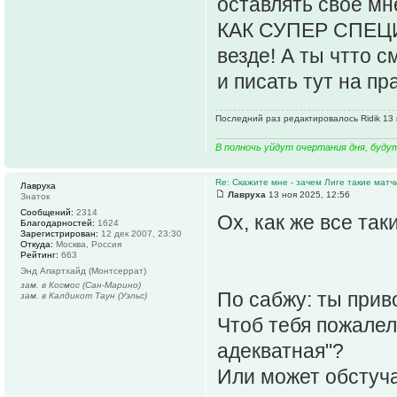
оставлять свое 
КАК СУПЕР СПЕЦИ
везде! А ты чтто с
и писать тут на пр
Последний раз редактировалось Ridik 13 н
В полночь уйдут очертания дня, буду
Re: Скажите мне - зачем Лиге такие матч
Лавруха
Лавруха
13 ноя 2025, 12:56
Знаток
Сообщений:
2314
Ох, как же все так
Благодарностей:
1624
Зарегистрирован:
12 дек 2007, 23:30
Откуда:
Москва, Россия
Рейтинг:
663
Энд Апартхайд (Монтсеррат)
зам. в Космос (Сан-Марино)
По сабжу: ты прив
зам. в Калдикот Таун (Уэльс)
Чтоб тебя пожалели
адекватная"?
Или может обстуча