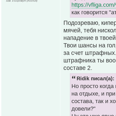
зам. в Борнмут (Англия)
https://vfliga.co
как говорится "а
Подозреваю, кипер
мячей, тебя ниско
нападение в твоей
Твои шансы на гол,
за счет штрафных.
штрафника ты вооб
составе 2.
Ridik писал(а):
Но просто когда
на отдыхе, и пр
состава, так и х
довели?"