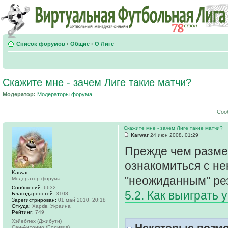
Список форумов
‹
Общие
‹
О Лиге
Скажите мне - зачем Лиге такие матчи?
Модератор:
Модераторы форума
Соо
Скажите мне - зачем Лиге такие матчи?
Karwar
24 июн 2008, 01:29
Прежде чем размес
ознакомиться с не
Karwar
"неожиданным" ре
Модератор форума
Сообщений:
6632
5.2. Как выиграть 
Благодарностей:
3108
Зарегистрирован:
01 май 2010, 20:18
Откуда:
Харків, Украина
Рейтинг:
749
Хэйеблех (Джибути)
Некоторые возмо
Сан-Антонио (Боливия)