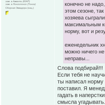
зам. в Амвоти (ЮАР)
конечно не надо,
зам. в Лонголонго (Тонга)
Сборная Эквадора (нац.)
этом сезоне, так
хозяева сыграли
максимальным кол
норму, вот и рез
еженедельник хн
можно ничего не
неправы...
Слова подбирай!!!
Если тебя не науч
ты написал норму 
поставил. Я менед
гадать в наперстки
смысла угадывать.