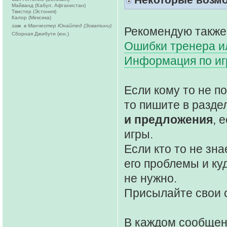
Майванд (Кабул, Афганистан)
Твистер (Эстония)
Калор (Мексика)
зам. в Манчестер Юнайтед (Эсватини)
Рекомендую также
Сборная Джибути (юн.)
Ошибки тренера ил
Информация по и
Если кому то не 
то пишите в разде
и предложения
, 
игры.
Если кто то не зна
его проблемы и ку
не нужно.
Присылайте свои 
В каждом сообще