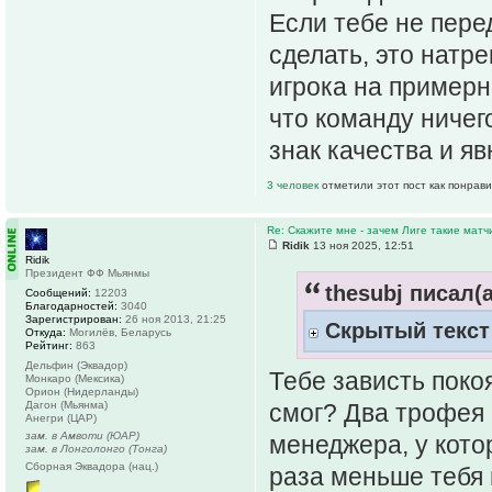
Если тебе не пере
сделать, это натр
игрока на примерно
что команду ничег
знак качества и я
3 человек
отметили этот пост как понрав
Re: Скажите мне - зачем Лиге такие матч
Ridik
13 ноя 2025, 12:51
Ridik
Президент ФФ Мьянмы
thesubj писал(а
Сообщений:
12203
Благодарностей:
3040
Зарегистрирован:
26 ноя 2013, 21:25
Скрытый текст
Откуда:
Могилёв, Беларусь
Рейтинг:
863
Дельфин (Эквадор)
Тебе зависть покоя
Монкаро (Мексика)
Орион (Нидерланды)
Дагон (Мьянма)
смог? Два трофея 
Анегри (ЦАР)
зам. в Амвоти (ЮАР)
менеджера, у котор
зам. в Лонголонго (Тонга)
Сборная Эквадора (нац.)
раза меньше тебя 