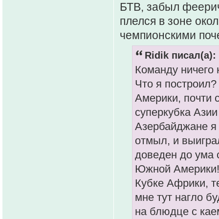
БТВ, забыл феерич
плелся в зоне окол
чемпионскими поч
Ridik писал(а):
Команду ничего
Что я построил?
Америки, почти 
суперкубка Азии
Азербайджане я 
отмыл, и выигра
доведен до ума 
Южной Америки!!
Кубке Африки, т
мне тут нагло бу
на блюдце с кае