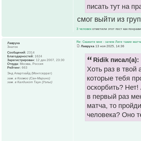
писать тут на пр
смог выйти из гру
3 человек
отметили этот пост как понрав
Re: Скажите мне - зачем Лиге такие матч
Лавруха
Лавруха
13 ноя 2025, 14:36
Знаток
Сообщений:
2314
Благодарностей:
1624
Ridik писал(а):
Зарегистрирован:
12 дек 2007, 23:30
Откуда:
Москва, Россия
Хоть раз в твой
Рейтинг:
663
Энд Апартхайд (Монтсеррат)
которые тебя пр
зам. в Космос (Сан-Марино)
зам. в Калдикот Таун (Уэльс)
оскорбить? Нет!
в первый раз ме
матча, то пройд
человека? Оно т