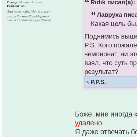
Ridik писал(а):
Откуда:
Москва, Россия
Рейтинг:
663
Энд Апартхайд (Монтсеррат)
Лавруха писа
зам. в Космос (Сан-Марино)
зам. в Калдикот Таун (Уэльс)
Какая цель бы
Поднимись выше,
P.S. Кого пожал
чемпионат, ни эт
взял, что суть 
результат?
P.P.S.
Боже, мне иногда к
удалено
Я даже отвечать бо