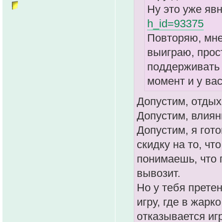
Ну это уже яв
h_id=93375
Повторяю, мне
выиграю, прост
поддерживать р
момент и у вас
Допустим, отдых
Допустим, влиян
Допустим, я гото
скидку на то, чт
понимаешь, что 
вывозит.
Но у тебя прете
игру, где в жарк
отказывается иг