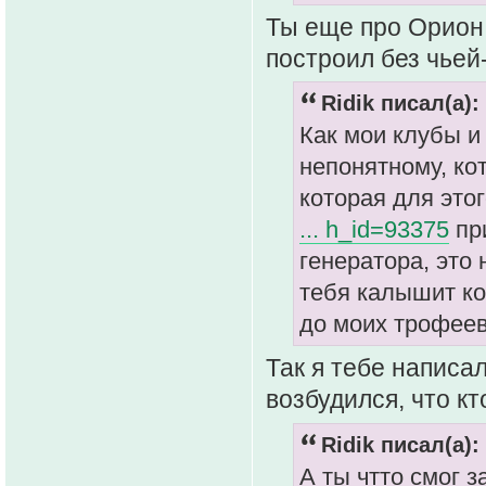
Ты еще про Орион 
построил без чьей
Ridik писал(а):
Как мои клубы и 
непонятному, ко
которая для это
... h_id=93375
при
генератора, это 
тебя калышит ко
до моих трофеев
Так я тебе написал
возбудился, что к
Ridik писал(а):
А ты чтто смог з