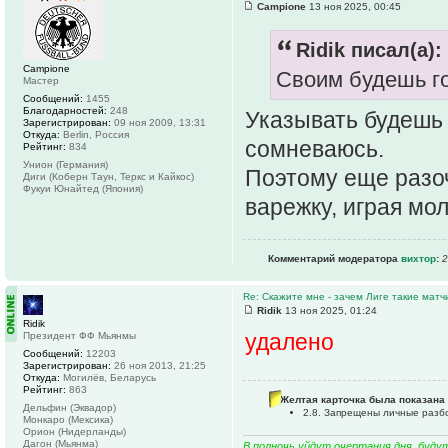
Campione
13 ноя 2025, 00:45
Ridik писал(а):
Campione
Своим будешь г
Мастер
Сообщений:
1455
Благодарностей:
248
Указывать будешь к
Зарегистрирован:
09 ноя 2009, 13:31
Откуда:
Berlin, Россия
сомневаюсь.
Рейтинг:
834
Унион (Германия)
Поэтому еще разоч
Диги (Коберн Таун, Теркс и Кайкос)
Фукуи Юнайтед (Япония)
варежку, играя мол
Комментарий модератора
вихтор
:
2
Re: Скажите мне - зачем Лиге такие матч
Ridik
13 ноя 2025, 01:24
Ridik
удалено
Президент ФФ Мьянмы
Сообщений:
12203
Зарегистрирован:
26 ноя 2013, 21:25
Откуда:
Могилёв, Беларусь
Рейтинг:
863
Желтая карточка была показана 
Дельфин (Эквадор)
2.8. Запрещены личные разбо
Монкаро (Мексика)
Орион (Нидерланды)
Дагон (Мьянма)
В полночь уйдут очертания дня, буду