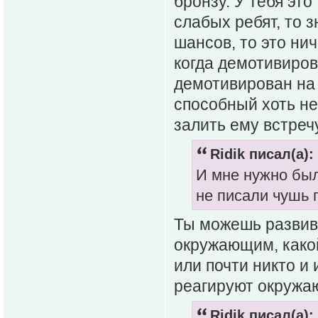
бронзу. У тебя это
слабых ребят, то з
шансов, то это нич
когда демотивиров
демотивирован на 
способный хоть не
залить ему встречу
Ridik писал(а):
И мне нужно был
не писали чушь 
Ты можешь развива
окружающим, какой
или почти никто и 
реагируют окружа
Ridik писал(а):