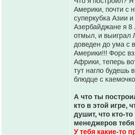
Что я построил? Я
Америки, почти с 
суперкубка Азии и
Азербайджане я 8 
отмыл, и выиграл 
доведен до ума с
Америки!!! Форс вз
Африки, теперь во
тут нагло будешь в
блюдце с каемочк
А что ты построи
кто в этой игре, 
душит, что кто-то
менеджеров тебя
У тебя какие-то