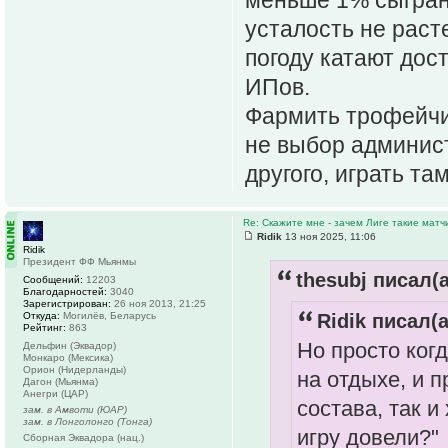
усталость не расте
погоду катают дост
ИПов.
Фармить трофейчик
не выбор админист
другого, играть та
Re: Скажите мне - зачем Лиге такие матч
Ridik
13 ноя 2025, 11:06
Ridik
Президент ФФ Мьянмы
thesubj писал(а
Сообщений:
12203
Благодарностей:
3040
Зарегистрирован:
26 ноя 2013, 21:25
Откуда:
Могилёв, Беларусь
Ridik писал(а
Рейтинг:
863
Но просто ког
Дельфин (Эквадор)
Монкаро (Мексика)
Орион (Нидерланды)
на отдыхе, и 
Дагон (Мьянма)
Анегри (ЦАР)
состава, так и
зам. в Амвоти (ЮАР)
зам. в Лонголонго (Тонга)
игру довели?"
Сборная Эквадора (нац.)