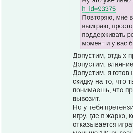
Ну это уже явно
h_id=93375
Повторяю, мне в
выиграю, просто 
поддерживать рез
момент и у вас б
Допустим, отдых 
Допустим, влияние
Допустим, я готов 
скидку на то, что 
понимаешь, что пр
вывозит.
Но у тебя претенз
игру, где в жарко,
отказывается игра
меньше 1% сыгранн