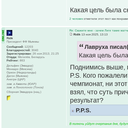
Какая цель была 
2 человек
отметили этот пост как понрав
Re: Скажите мне - зачем Лиге такие матч
Ridik
13 ноя 2025, 13:13
Ridik
Президент ФФ Мьянмы
Лавруха писал(
Сообщений:
12203
Благодарностей:
3040
Какая цель был
Зарегистрирован:
26 ноя 2013, 21:25
Откуда:
Могилёв, Беларусь
Рейтинг:
863
Поднимись выше, п
Дельфин (Эквадор)
Монкаро (Мексика)
Орион (Нидерланды)
P.S. Кого пожалели
Дагон (Мьянма)
Анегри (ЦАР)
чемпионат, ни этот
зам. в Амвоти (ЮАР)
зам. в Лонголонго (Тонга)
взял, что суть пр
Сборная Эквадора (нац.)
результат?
P.P.S.
В полночь уйдут очертания дня, буду