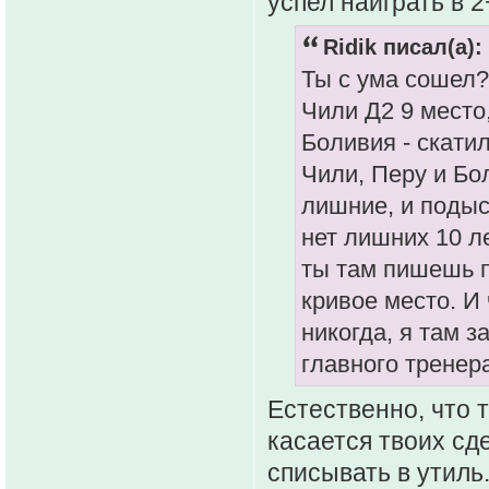
успел наиграть в 
Ridik писал(а):
Ты с ума сошел?
Чили Д2 9 место,
Боливия - скати
Чили, Перу и Бо
лишние, и подыс
нет лишних 10 ле
ты там пишешь п
кривое место. И
никогда, я там 
главного тренер
Естественно, что 
касается твоих сд
списывать в утиль