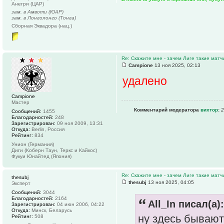
Анегри (ЦАР)
зам. в Амвоти (ЮАР)
зам. в Лонголонго (Тонга)
Сборная Эквадора (нац.)
Re: Скажите мне - зачем Лиге такие матч
Campione
13 ноя 2025, 02:13
удалено
Campione
Мастер
Комментарий модератора
вихтор
:
2
Сообщений:
1455
Благодарностей:
248
Зарегистрирован:
09 ноя 2009, 13:31
Откуда:
Berlin, Россия
Рейтинг:
834
Унион (Германия)
Диги (Коберн Таун, Теркс и Кайкос)
Фукуи Юнайтед (Япония)
Re: Скажите мне - зачем Лиге такие матч
thesubj
thesubj
13 ноя 2025, 04:05
Эксперт
Сообщений:
3044
Благодарностей:
2164
All_In писал(а):
Зарегистрирован:
04 июн 2006, 04:22
Откуда:
Минск, Беларусь
ну здесь бывают
Рейтинг:
508