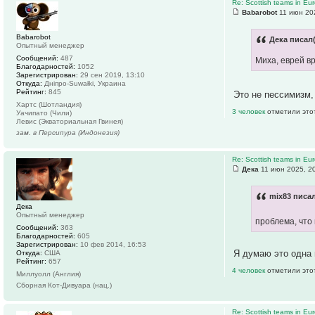
Re: Scottish teams in Eu
Babarobot
11 июн 20
Babarobot
Дека писал(
Опытный менеджер
Сообщений:
487
Миха, еврей вр
Благодарностей:
1052
Зарегистрирован:
29 сен 2019, 13:10
Откуда:
Дніпро-Suwałki, Украина
Рейтинг:
845
Это не пессимизм, 
Хартс (Шотландия)
3 человек
отметили это
Уачипато (Чили)
Левис (Экваториальная Гвинея)
зам. в Персипура (Индонезия)
Re: Scottish teams in Eu
Дека
11 июн 2025, 2
mix83 писал
Дека
Опытный менеджер
проблема, что 
Сообщений:
363
Благодарностей:
605
Зарегистрирован:
10 фев 2014, 16:53
Я думаю это одна 
Откуда:
США
Рейтинг:
657
4 человек
отметили это
Миллуолл (Англия)
Сборная Кот-Дивуара (нац.)
Re: Scottish teams in Eu