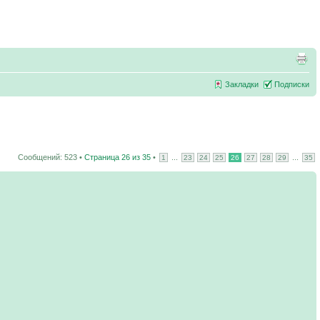
Закладки
Подписки
Сообщений: 523 •
Страница
26
из
35
•
...
...
1
23
24
25
26
27
28
29
35