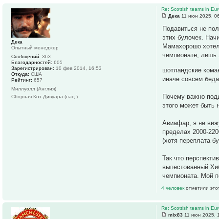
Re: Scottish teams in Eu
Дека
11 июн 2025, 0
Подавиться не пол
этих булочек. Нач
Дека
Мамахорошо хотела
Опытный менеджер
чемпионате, лишь 
Сообщений:
363
Благодарностей:
605
Зарегистрирован:
10 фев 2014, 16:53
шотландские кома
Откуда:
США
иначе совсем беда
Рейтинг:
657
Миллуолл (Англия)
Почему важно подд
Сборная Кот-Дивуара (нац.)
этого может быть 
Авиафар, я не виж
пределах 2000-220
(хотя переплата бу
Так что перспекти
выпестованный Хиб
чемпионата. Мой п
4 человек
отметили это
Re: Scottish teams in Eu
mix83
11 июн 2025, 