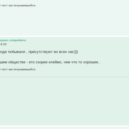
т пост как понравившийся.
ropean competitions
19:53
езде побывали , присутствуют во всех нас)))
ашем обществе - ето скорее клеймо, чем что то хорошее..
т пост как понравившийся.