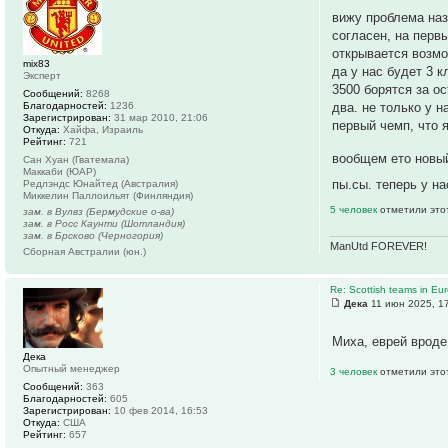
вижу проблема назр
согласен, на перв
открывается возмо
mix83
да у нас будет 3 к
Эксперт
3500 борятся за ос
Сообщений:
8268
Благодарностей:
1236
два. не только у 
Зарегистрирован:
31 мар 2010, 21:06
первый чемп, что 
Откуда:
Хайфа, Израиль
Рейтинг:
721
вообщем ето новый
Сан Хуан (Гватемала)
Маккаби (ЮАР)
пы.сы. теперь у н
Редлэндс Юнайтед (Австралия)
Миккелин Паллоильят (Финляндия)
5 человек
отметили это
зам. в Вулвз (Бермудские о-ва)
зам. в Росс Каунти (Шотландия)
зам. в Брсково (Черногория)
ManUtd FOREVER!
Сборная Австралии (юн.)
Re: Scottish teams in Eu
Дека
11 июн 2025, 1
Миха, еврей вроде
Дека
Опытный менеджер
3 человек
отметили это
Сообщений:
363
Благодарностей:
605
Зарегистрирован:
10 фев 2014, 16:53
Откуда:
США
Рейтинг:
657