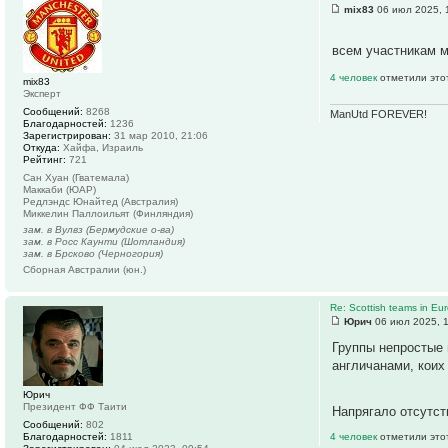
mix83
06 июл 2025, 
всем участникам м
4 человек
отметили это
mix83
Эксперт
Сообщений:
8268
ManUtd FOREVER!
Благодарностей:
1236
Зарегистрирован:
31 мар 2010, 21:06
Откуда:
Хайфа, Израиль
Рейтинг:
721
Сан Хуан (Гватемала)
Маккаби (ЮАР)
Редлэндс Юнайтед (Австралия)
Миккелин Паллоильят (Финляндия)
зам. в Вулвз (Бермудские о-ва)
зам. в Росс Каунти (Шотландия)
зам. в Брсково (Черногория)
Сборная Австралии (юн.)
Re: Scottish teams in Eu
Юрич
06 июл 2025, 
Группы непростые 
англичанами, коих
Юрич
Президент ФФ Таити
Напрягало отсутст
Сообщений:
802
Благодарностей:
1811
4 человек
отметили это