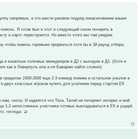
руппу напрямую, а это шести разовое подряд изнасилование ваших
помочь. Я готов был и этот и следующий сезон похерить в
асту и хартс перестроится. Но вместо этого мы там увидим
ну чтобы помочь горемыке прорваться хотя бы в 3й раунд отбора,
а и кошельки толковых менеджеров в Д2 с выходом в Д1. (Хотя и
влил как в Ливерпуль или а-ля Баварию найти сложно).
е в пределах 2400-2600 еще 2-3 команд пониже и остальное унылое в
ого-двух классных игроков купить для усиления перед стартом ЕК
нам, скоты. И надеятся что Тоха, Талиб не потеряют интерес и мой
ще 1-2 непостоянных участника готовых выкладываться в ЕК в ущерб
о, господа. 🤝