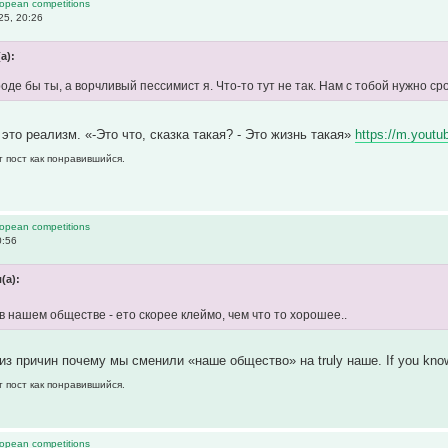
ropean competitions
25, 20:26
а):
оде бы ты, а ворчливый пессимист я. Что-то тут не так. Нам с тобой нужно с
это реализм. «-Это что, сказка такая? - Это жизнь такая»
https://m.yout
т пост как понравившийся.
ropean competitions
0:56
(а):
в нашем обществе - ето скорее клеймо, чем что то хорошее..
из причин почему мы сменили «наше общество» на truly наше. If you kno
т пост как понравившийся.
ropean competitions