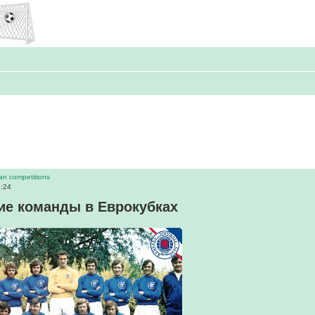
an competitions
3:24
е команды в Еврокубках