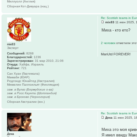
Миллуолл (Англия)
Сборная Кот-Дивуара (нац.)
Re: Scottish teams in Eu
mix83
11 июн 2025, 
Миха - кто ето?
2 человек
отметили это
mix83
Эксперт
Сообщений:
8268
ManUtd FOREVER!
Благодарностей:
1236
Зарегистрирован:
31 мар 2010, 21:06
Откуда:
Хайфа, Израиль
Рейтинг:
721
Сан Хуан (Гватемала)
Маккаби (ЮАР)
Редлэндс Юнайтед (Австралия)
Миккелин Паллоильят (Финляндия)
зам. в Вулвз (Бермудские о-ва)
зам. в Росс Каунти (Шотландия)
зам. в Брсково (Черногория)
Сборная Австралии (юн.)
Re: Scottish teams in Eu
Дека
11 июн 2025, 1
Миха это моя крив
Дека
Я имел ввиду Мак