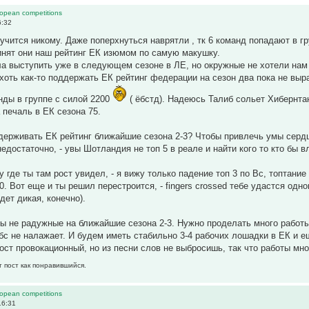
ropean competitions
6:32
учится никому. Даже поперхнуться наврятли , тк 6 команд попадают в г
инят они наш рейтинг ЕК изюмом по самую макушку.
 выступить уже в следующем сезоне в ЛЕ, но окружные не хотели нам 
хоть как-то поддержать ЕК рейтинг федерации на сезон два пока не выр
нды в группе с силой 2200
( ёбстд). Надеюсь Талиб сольет Хибернта
 печаль в ЕК сезона 75.
ерживать ЕК рейтинг ближайшие сезона 2-3? Чтобы привлечь умы сердц
недостаточно, - увы Шотландия не топ 5 в реале и найти кого то кто бы 
у где ты там рост увидел, - я вижу только падение топ 3 по Вс, топтани
0. Вот еще и ты решил перестроится, - fingers crossed тебе удастся одн
дет дикая, конечно).
вы не радужные на ближайшие сезона 2-3. Нужно проделать много работы 
с не налажает. И будем иметь стабильно 3-4 рабочих лошадки в ЕК и е
ост провокационный, но из песни слов не выбросишь, так что работы мног
т пост как понравившийся.
ropean competitions
16:31