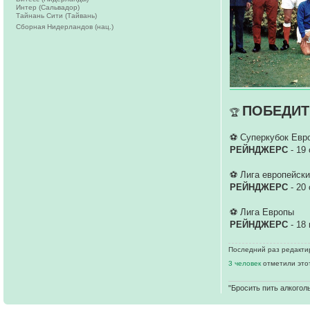
Интер (Сальвадор)
Тайнань Сити (Тайвань)
Сборная Нидерландов (нац.)
ПОБЕДИТ
🏆
⚽ Суперкубок Евр
РЕЙНДЖЕРС
- 19
⚽ Лига европейск
РЕЙНДЖЕРС
- 20
⚽ Лига Европы
РЕЙНДЖЕРС
- 18
Последний раз редактир
3 человек
отметили это
"Бросить пить алкоголь