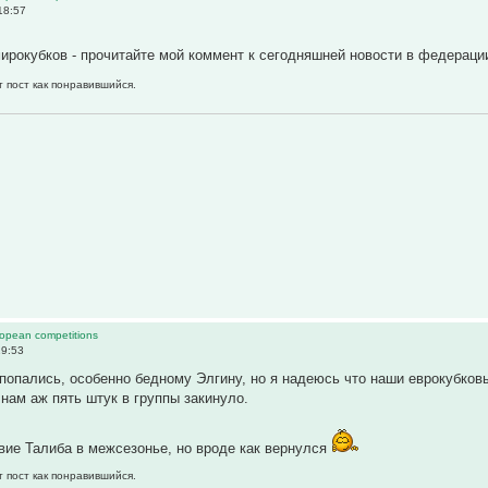
18:57
ирокубков - прочитайте мой коммент к сегодняшней новости в федераци
т пост как понравившийся.
ropean competitions
19:53
попались, особенно бедному Элгину, но я надеюсь что наши еврокубков
 нам аж пять штук в группы закинуло.
вие Талиба в межсезонье, но вроде как вернулся
т пост как понравившийся.