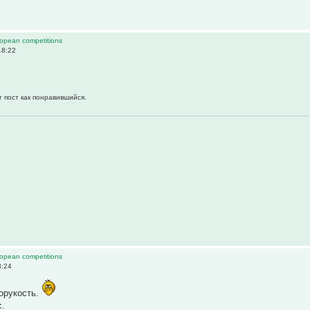
ropean competitions
18:22
т пост как понравившийся.
ropean competitions
8:24
орукость.
с.