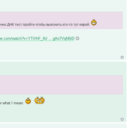
рочно ДНК тест пройти чтобы выяснить кто-то тут еврей.
ube.com/watch?v=YTiVhF_4U ... gAo7VqN5tD
😏
w what I mean.