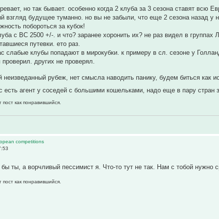
евает, но так бывает. особенно когда 2 клуба за 3 сезона ставят всю Ев
ый взгляд будущее туманно. но вы не забыли, что еще 2 сезона назад у
жность побороться за кубок!
луба с ВС 2500 +/-. и что? заранее хоронить их? не раз видел в группах
тавшиеся путевки. ето раз.
нас слабые клубы попадают в мирокубки. к примеру в сл. сезоне у Голлан
я проверил. других не проверял.
 неизведанный рубеж, нет смысла наводить панику, будем биться как и
ас есть агент у соседей с большими кошельками, надо еще в пару стран 
т пост как понравившийся.
ropean competitions
7:53
 бы ты, а ворчливый пессимист я. Что-то тут не так. Нам с тобой нужно 
т пост как понравившийся.