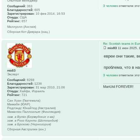
Опытный менеджер
3 человек
отметили это
Сообщений:
363
Благодарностей:
605
Зарегистрирован:
10 фев 2014, 16:53
Откуда:
США
Рейтинг:
657
Миллуолл (Англия)
Сборная Кот-Дивуара (нац.)
Re: Scottish teams in Eu
mix83
11 июн 2025, 
евреи они такие, в
проблема, что в н
mix83
Эксперт
3 человек
отметили это
Сообщений:
8268
Благодарностей:
1236
ManUtd FOREVER!
Зарегистрирован:
31 мар 2010, 21:06
Откуда:
Хайфа, Израиль
Рейтинг:
721
Сан Хуан (Гватемала)
Маккаби (ЮАР)
Редлэндс Юнайтед (Австралия)
Миккелин Паллоильят (Финляндия)
зам. в Вулвз (Бермудские о-ва)
зам. в Росс Каунти (Шотландия)
зам. в Брсково (Черногория)
Сборная Австралии (юн.)