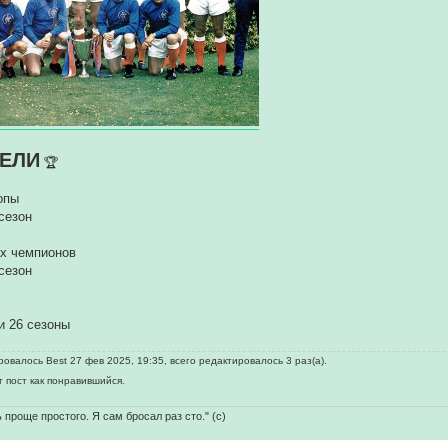
ЕЛИ
🏆
опы
 сезон
их чемпионов
 сезон
 и 26 сезоны
овалось Best 27 фев 2025, 19:35, всего редактировалось 3 раз(а).
т пост как понравившийся.
 проще простого. Я сам бросал раз сто." (с)