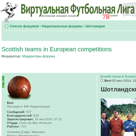
Список форумов
‹
Национальные форумы
‹
Шотландия
Scottish teams in European competitions
Модератор:
Модераторы форума
Scottish teams in Europe
Best
05 июл 2014, 1
Шотландски
Best
Президент ФФ Нидерландов
Сообщений:
537
Благодарностей:
829
Зарегистрирован:
16 янв 2024, 07:11
Откуда:
Lloret de Mar, Испания
Рейтинг:
715
Олимпик (Сафи, Марокко)
Витесс (Нидерланды)