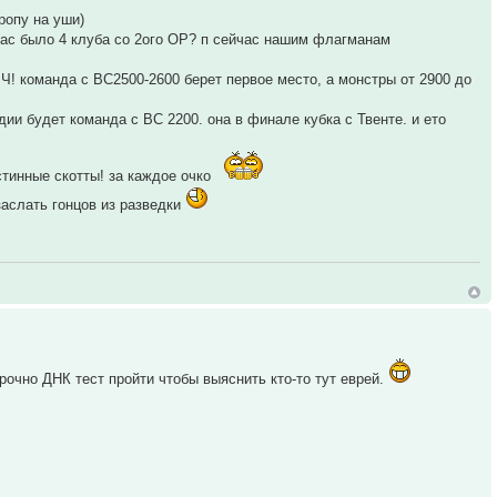
ропу на уши)
 нас было 4 клуба со 2ого ОР? п сейчас нашим флагманам
 ЛЧ! команда с ВС2500-2600 берет первое место, а монстры от 2900 до
дии будет команда с ВС 2200. она в финале кубка с Твенте. и ето
стинные скотты! за каждое очко
заслать гонцов из разведки
срочно ДНК тест пройти чтобы выяснить кто-то тут еврей.