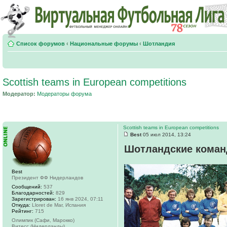
Список форумов
‹
Национальные форумы
‹
Шотландия
Scottish teams in European competitions
Модератор:
Модераторы форума
Scottish teams in European competitions
Best
05 июл 2014, 13:24
Шотландские коман
Best
Президент ФФ Нидерландов
Сообщений:
537
Благодарностей:
829
Зарегистрирован:
16 янв 2024, 07:11
Откуда:
Lloret de Mar, Испания
Рейтинг:
715
Олимпик (Сафи, Марокко)
Витесс (Нидерланды)