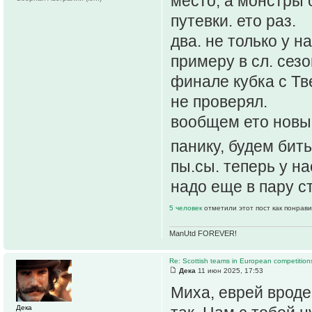
место, а монстры 
путевки. ето раз.
два. не только у н
примеру в сл. сезо
финале кубка с Тве
не проверял.
вообщем ето новы
панику, будем бит
пы.сы. теперь у н
надо еще в пару с
5 человек
отметили этот пост как понрав
ManUtd FOREVER!
Re: Scottish teams in European competition
Дека
11 июн 2025, 17:53
Миха, еврей вроде
Дека