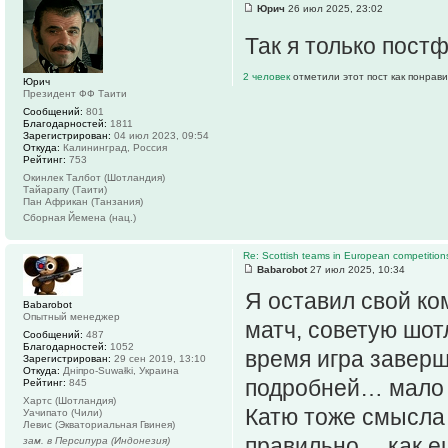
Юрич
26 июл 2025, 23:02
Так я только пост
2 человек
отметили этот пост как понрав
Юрич
Президент ФФ Таити
Сообщений:
801
Благодарностей:
1811
Зарегистрирован:
04 июл 2023, 09:54
Откуда:
Калининград, Россия
Рейтинг:
753
Окинлек Талбот (Шотландия)
Тайарапу (Таити)
Пан Африкан (Танзания)
Сборная Йемена (нац.)
Re: Scottish teams in European competition
Babarobot
27 июл 2025, 10:34
Я оставил свой ко
Babarobot
Опытный менеджер
матч, советую шот
Сообщений:
487
Благодарностей:
1052
время игра заверш
Зарегистрирован:
29 сен 2019, 13:10
Откуда:
Дніпро-Suwałki, Украина
подробней… мало т
Рейтинг:
845
Хартс (Шотландия)
Катю тоже смысла
Уачипато (Чили)
Левис (Экваториальная Гвинея)
правильно… как ещ
зам. в Персипура (Индонезия)