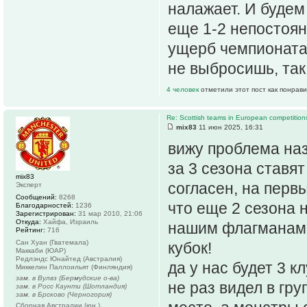
налажает. И будем
еще 1-2 непостоян
ущерб чемпионата.
не выбросишь, так 
4 человек
отметили этот пост как понрав
Re: Scottish teams in European competition
mix83
11 июн 2025, 16:31
вижу проблема назр
за 3 сезона ставя
mix83
согласен, на перв
Эксперт
Сообщений:
8268
что еще 2 сезона н
Благодарностей:
1236
Зарегистрирован:
31 мар 2010, 21:06
Откуда:
Хайфа, Израиль
нашим флагманам 
Рейтинг:
716
Сан Хуан (Гватемала)
кубок!
Маккаби (ЮАР)
Редлэндс Юнайтед (Австралия)
да у нас будет 3 к
Миккелин Паллоильят (Финляндия)
зам. в Вулвз (Бермудские о-ва)
не раз видел в гр
зам. в Росс Каунти (Шотландия)
зам. в Брсково (Черногория)
Сборная Австралии (юн.)