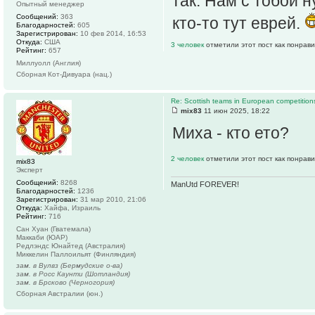
так. Нам с тобой 
Опытный менеджер
Сообщений:
363
кто-то тут еврей.
Благодарностей:
605
Зарегистрирован:
10 фев 2014, 16:53
Откуда:
США
3 человек
отметили этот пост как понрав
Рейтинг:
657
Миллуолл (Англия)
Сборная Кот-Дивуара (нац.)
Re: Scottish teams in European competition
mix83
11 июн 2025, 18:22
Миха - кто ето?
2 человек
отметили этот пост как понрав
mix83
Эксперт
Сообщений:
8268
ManUtd FOREVER!
Благодарностей:
1236
Зарегистрирован:
31 мар 2010, 21:06
Откуда:
Хайфа, Израиль
Рейтинг:
716
Сан Хуан (Гватемала)
Маккаби (ЮАР)
Редлэндс Юнайтед (Австралия)
Миккелин Паллоильят (Финляндия)
зам. в Вулвз (Бермудские о-ва)
зам. в Росс Каунти (Шотландия)
зам. в Брсково (Черногория)
Сборная Австралии (юн.)