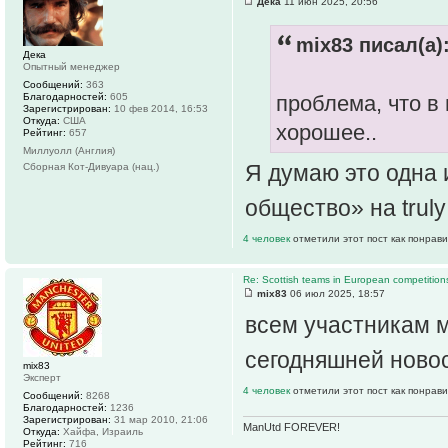
Дека
11 июн 2025, 20:56
mix83 писал(а)
Дека
Опытный менеджер
Сообщений:
363
Благодарностей:
605
проблема, что в
Зарегистрирован:
10 фев 2014, 16:53
Откуда:
США
хорошее..
Рейтинг:
657
Миллуолл (Англия)
Я думаю это одна
Сборная Кот-Дивуара (нац.)
общество» на truly
4 человек
отметили этот пост как понрав
Re: Scottish teams in European competition
mix83
06 июл 2025, 18:57
всем участникам м
сегодняшней ново
mix83
Эксперт
4 человек
отметили этот пост как понрав
Сообщений:
8268
Благодарностей:
1236
Зарегистрирован:
31 мар 2010, 21:06
ManUtd FOREVER!
Откуда:
Хайфа, Израиль
Рейтинг:
716