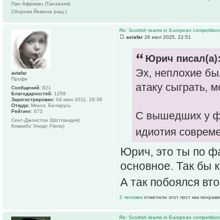
Пан Африкан (Танзания)
Сборная Йемена (нац.)
Re: Scottish teams in European competition
aviafar
26 июл 2025, 22:51
Юрич писал(а)
Эх, неплохие бы
aviafar
Профи
атаку сыграть, 
Сообщений:
821
Благодарностей:
1259
Зарегистрирован:
04 июн 2011, 18:39
Откуда:
Минск, Беларусь
Рейтинг:
672
С вышедших у фи
Сент-Джонстон (Шотландия)
Кокимбо Унидо (Чили)
идиотия соврем
Юрич, это ты по ф
основное. Так бы к
А так побоялся вт
2 человек
отметили этот пост как понрав
Re: Scottish teams in European competition