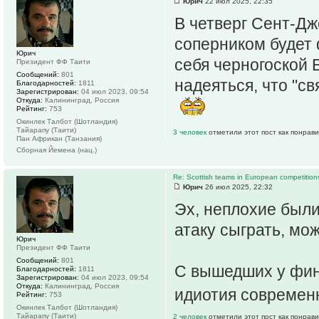
Юрич
22 июл 2025, 22:35
В четверг Сент-Дж
соперником будет
Юрич
себя черногоской 
Президент ФФ Таити
Сообщений:
801
надеяться, что "с
Благодарностей:
1811
Зарегистрирован:
04 июл 2023, 09:54
Откуда:
Калининград, Россия
Рейтинг:
753
Окинлек Талбот (Шотландия)
Тайарапу (Таити)
3 человек
отметили этот пост как понрав
Пан Африкан (Танзания)
Сборная Йемена (нац.)
Re: Scottish teams in European competition
Юрич
26 июл 2025, 22:32
Эх, неплохие были
атаку сыграть, мо
Юрич
Президент ФФ Таити
Сообщений:
801
С вышедших у финн
Благодарностей:
1811
Зарегистрирован:
04 июл 2023, 09:54
Откуда:
Калининград, Россия
идиотия совреме
Рейтинг:
753
Окинлек Талбот (Шотландия)
Тайарапу (Таити)
2 человек
отметили этот пост как понрав