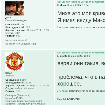
Re: Scottish teams in European competition
Дека
11 июн 2025, 18:24
Миха это моя крив
Дека
Я имел ввиду Макс
Опытный менеджер
Сообщений:
363
Благодарностей:
605
3 человек
отметили этот пост как понрав
Зарегистрирован:
10 фев 2014, 16:53
Откуда:
США
Рейтинг:
657
Миллуолл (Англия)
Сборная Кот-Дивуара (нац.)
Re: Scottish teams in European competition
mix83
11 июн 2025, 19:53
евреи они такие, в
mix83
проблема, что в н
Эксперт
Сообщений:
8268
хорошее..
Благодарностей:
1236
Зарегистрирован:
31 мар 2010, 21:06
Откуда:
Хайфа, Израиль
3 человек
отметили этот пост как понрав
Рейтинг:
716
Сан Хуан (Гватемала)
Маккаби (ЮАР)
ManUtd FOREVER!
Редлэндс Юнайтед (Австралия)
Миккелин Паллоильят (Финляндия)