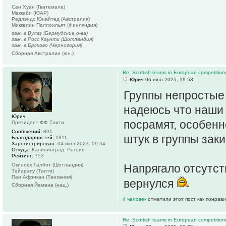
Сан Хуан (Гватемала)
Маккаби (ЮАР)
Редлэндс Юнайтед (Австралия)
Миккелин Паллоильят (Финляндия)
зам. в Вулвз (Бермудские о-ва)
зам. в Росс Каунти (Шотландия)
зам. в Брсково (Черногория)
Сборная Австралии (юн.)
Re: Scottish teams in European competition
Юрич
06 июл 2025, 19:53
Группы непростые 
надеюсь что наши
Юрич
посрамят, особенн
Президент ФФ Таити
Сообщений:
801
штук в группы заки
Благодарностей:
1811
Зарегистрирован:
04 июл 2023, 09:54
Откуда:
Калининград, Россия
Рейтинг:
753
Окинлек Талбот (Шотландия)
Напрягало отсутст
Тайарапу (Таити)
Пан Африкан (Танзания)
вернулся
Сборная Йемена (нац.)
4 человек
отметили этот пост как понрав
Re: Scottish teams in European competition