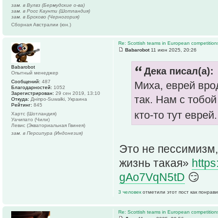
зам. в Вулвз (Бермудские о-ва)
зам. в Росс Каунти (Шотландия)
зам. в Брсково (Черногория)
Сборная Австралии (юн.)
Re: Scottish teams in European competition
Babarobot
11 июн 2025, 20:26
Babarobot
Дека писал(а):
Опытный менеджер
Сообщений:
487
Миха, еврей врод
Благодарностей:
1052
Зарегистрирован:
29 сен 2019, 13:10
так. Нам с тобо
Откуда:
Дніпро-Suwałki, Украина
Рейтинг:
845
кто-то тут еврей
Хартс (Шотландия)
Уачипато (Чили)
Левис (Экваториальная Гвинея)
зам. в Персипура (Индонезия)
Это не пессимизм, 
жизнь такая»
http
gAo7VqN5tD
😏
3 человек
отметили этот пост как понрав
Re: Scottish teams in European competition