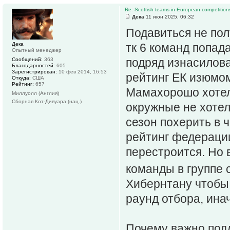
Re: Scottish teams in European competition
Дека
11 июн 2025, 06:32
Подавиться не пол
Дека
тк 6 команд попад
Опытный менеджер
подряд изнасилова
Сообщений:
363
Благодарностей:
605
Зарегистрирован:
10 фев 2014, 16:53
рейтинг ЕК изюмо
Откуда:
США
Рейтинг:
657
Мамахорошо хотел
Миллуолл (Англия)
Сборная Кот-Дивуара (нац.)
окружные не хотел
сезон похерить в 
рейтинг федерации
перестроится. Но 
команды в группе 
Хибернтану чтобы 
раунд отбора, ина
Почему важно под