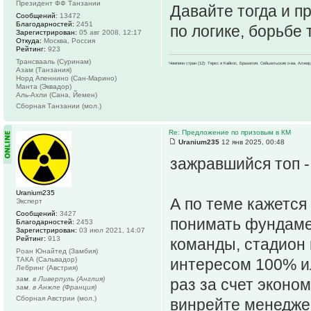
Президент ФФ Танзании
Давайте тогда и п
Сообщений:
13472
Благодарностей:
2451
по логике, борьбе
Зарегистрирован:
05 авг 2008, 12:17
Откуда:
Москва, Россия
Рейтинг:
923
Трансвааль (Суринам)
Чемпион стран (12): Теркс и Кайкос, Бразилия, Сейшельские о-ва, Алжир
Азам (Танзания)
Норд Апеннино (Сан-Марино)
Манта (Эквадор)
Аль-Ахли (Сана, Йемен)
Сборная Танзании (мол.)
Re: Предложение по призовым в КМ
Uranium235
12 янв 2025, 00:48
зажравшийся топ -
Uranium235
А по теме кажется
Эксперт
Сообщений:
3427
понимать фундаме
Благодарностей:
2453
Зарегистрирован:
03 июл 2021, 14:07
Рейтинг:
913
команды, стадион 
Роан Юнайтед (Замбия)
ТАКА (Сальвадор)
интересом 100% ил
Лебринг (Австрия)
зам. в Ливерпуль (Англия)
раз за счет эконо
зам. в Анжле (Франция)
Сборная Австрии (мол.)
винрейте менедже