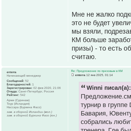
Мне не жалко подк
это не будет увел
мы взяли, подрезав
КМ больше заработ
призы) - то есть 
считаю.
Re: Предложение по призовым в КМ
enterra
enterra
12 янв 2025, 01:14
Начинающий менеджер
Сообщений:
52
Благодарностей:
1
Winni писал(а):
Зарегистрирован:
02 фев 2020, 21:06
Откуда:
Санкт-Петербург, Россия
Предложение.сме
Рейтинг:
542
Арми (Суринам)
турнир в группе
Тоур (Исландия)
Нассара (Буркина Фасо)
Бавария, Ювенту
зам. в сборной Исландии (мол.)
зам. в сборной Буркина Фасо (юн.)
собрались любит
тренера. Где бы