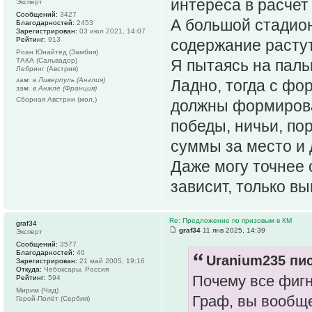
интереса в расче
Эксперт
Сообщений:
3427
А большой стадион
Благодарностей:
2453
Зарегистрирован:
03 июл 2021, 14:07
Рейтинг:
913
содержание растут
Роан Юнайтед (Замбия)
ТАКА (Сальвадор)
Я пытаясь на паль
Лебринг (Австрия)
зам. в Ливерпуль (Англия)
Ладно, тогда с фо
зам. в Анжле (Франция)
Сборная Австрии (мол.)
должны формирова
победы, ничьи, п
суммы за место и 
Даже могу точнее с
зависит, только вы
Re: Предложение по призовым в КМ
graf34
graf34
11 янв 2025, 14:39
Эксперт
Сообщений:
3577
Благодарностей:
40
Uranium235 пис
Зарегистрирован:
21 май 2005, 19:16
Откуда:
Чебоксары, Россия
Почему все фиг
Рейтинг:
594
Мирим (Чад)
Граф, вы вообще
Герой-Полёт (Сербия)