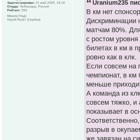
Uranium235 пис
Зарегистрирован:
21 май 2005, 19:16
Откуда:
Чебоксары, Россия
В км нет спонсор
Рейтинг:
594
Мирим (Чад)
Дискриминации н
Герой-Полёт (Сербия)
матчам 80%. Для 
с ростом уровня 
билетах в км в 
ровно как в клк.
Если совсем на п
чемпионат, в км 
меньше приходи
А команда из клк
совсем тяжко, и
показывает в ос
Соответственно,
разрыв в окупае
же завязан на с