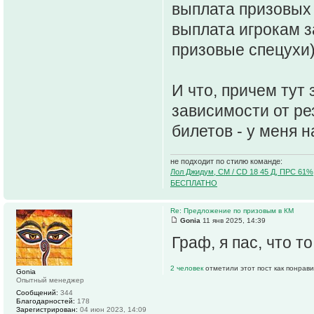
выплата призовых 
выплата игрокам 
призовые спецухи
И что, причем тут 
зависимости от ре
билетов - у меня 
не подходит по стилю команде:
Лол Джидум, CM / CD 18 45 Д, ПРС 61%
БЕСПЛАТНО
Re: Предложение по призовым в КМ
Gonia
11 янв 2025, 14:39
Граф, я пас, что т
2 человек
отметили этот пост как понрав
Gonia
Опытный менеджер
Сообщений:
344
Благодарностей:
178
Зарегистрирован:
04 июн 2023, 14:09