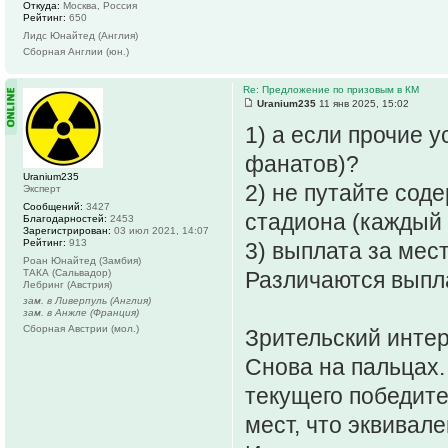
Откуда:
Москва, Россия
Рейтинг:
650
Лидс Юнайтед (Англия)
Сборная Англии (юн.)
Re: Предложение по призовым в КМ
Uranium235
11 янв 2025, 15:02
1) а если прочие 
фанатов)?
Uranium235
2) не путайте сод
Эксперт
Сообщений:
3427
стадиона (каждый
Благодарностей:
2453
Зарегистрирован:
03 июл 2021, 14:07
Рейтинг:
913
3) выплата за мест
Роан Юнайтед (Замбия)
ТАКА (Сальвадор)
Различаются выпла
Лебринг (Австрия)
зам. в Ливерпуль (Англия)
зам. в Анжле (Франция)
Сборная Австрии (мол.)
Зрительский интер
Снова на пальцах.
текущего победите
мест, что эквивал