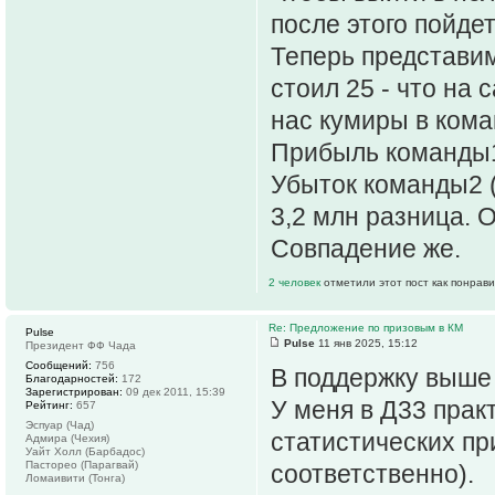
после этого пойде
Теперь представим
стоил 25 - что на
нас кумиры в коман
Прибыль команды1 
Убыток команды2 (
3,2 млн разница. О
Совпадение же.
2 человек
отметили этот пост как понрав
Re: Предложение по призовым в КМ
Pulse
Pulse
11 янв 2025, 15:12
Президент ФФ Чада
Сообщений:
756
В поддержку выше 
Благодарностей:
172
Зарегистрирован:
09 дек 2011, 15:39
У меня в Д33 прак
Рейтинг:
657
Эспуар (Чад)
статистических пр
Адмира (Чехия)
Уайт Холл (Барбадос)
Пасторео (Парагвай)
соответственно).
Ломаивити (Тонга)