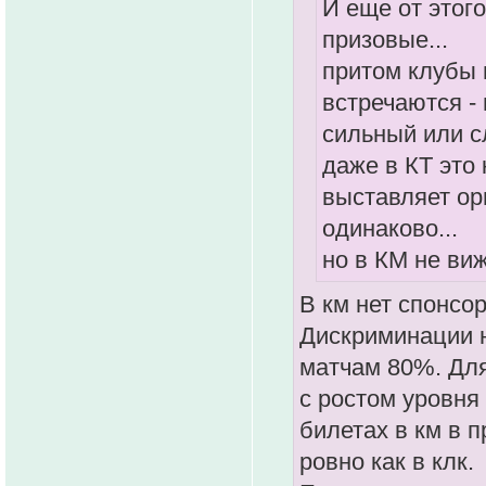
И еще от этого
призовые...
притом клубы 
встречаются -
сильный или с
даже в КТ это 
выставляет ор
одинаково...
но в КМ не виж
В км нет спонсор
Дискриминации н
матчам 80%. Для 
с ростом уровня 
билетах в км в 
ровно как в клк.