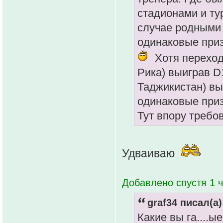
стадионами и ту
случае родными 
одинаковые приз
Хотя переход
Рика) выиграв D1
Таджикистан) выи
одинаковые приз
Тут впору требов
Удваиваю
Добавлено спустя 1 ч
graf34 писал(а)
Какие вы га....ые