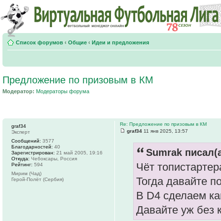
Список форумов
‹
Общие
‹
Идеи и предложения
Предложение по призовым в КМ
Модератор:
Модераторы форума
Re: Предложение по призовым в КМ
graf34
graf34
11 янв 2025, 13:57
Эксперт
Сообщений:
3577
Благодарностей:
40
Sumrak писал(а
Зарегистрирован:
21 май 2005, 19:16
Откуда:
Чебоксары, Россия
Чёт топистартер
Рейтинг:
594
Мирим (Чад)
Тогда давайте п
Герой-Полёт (Сербия)
В D4 сделаем как
Давайте уж без