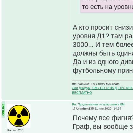
то есть на уровн
А кто просит сниз
уровня Д1? там ра
3000... И тем бол
должны быть одина
Да и из одного ди
футбольному принц
не подходит по стилю команде:
Лол Джидум, CM / CD 18 45 Д, ПРС 61%
БЕСПЛАТНО
Re: Предложение по призовым в КМ
Uranium235
11 янв 2025, 14:17
Почему все фигня
Граф, вы вообще 
Uranium235