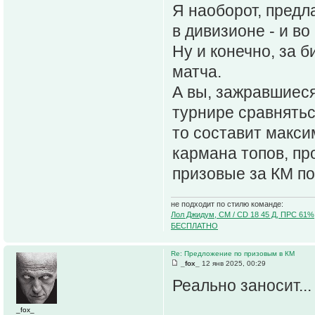
Я наоборот, предл
в дивизионе - и в
Ну и конечно, за б
матча.
А вы, зажравшиеся
турнире сравнятьс
то составит максим
кармана топов, пр
призовые за КМ по
не подходит по стилю команде:
Лол Джидум, CM / CD 18 45 Д, ПРС 61%
БЕСПЛАТНО
Re: Предложение по призовым в КМ
_fox_
12 янв 2025, 00:29
Реально заносит...
_fox_