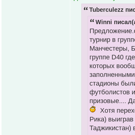
Tuberculezz пис
Winni писал(
Предложение.с
турнир в груп
Манчестеры, Б
группе D40 гд
которых вообщ
заполненными 
стадионы был
футболистов и
призовые.... Д
Хотя перех
Рика) выиграв 
Таджикистан) в