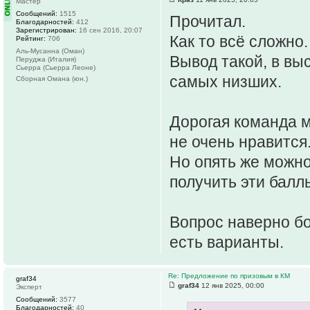
Мастер
Сообщений:
1515
Прочитал.
Благодарностей:
412
Зарегистрирован:
16 сен 2016, 20:07
Как то всë сложно.
Рейтинг:
706
Аль-Мусанна (Оман)
Вывод такой, в вы
Перуджа (Италия)
Сьерра (Сьерра Леоне)
самых низших.
Сборная Омана (юн.)
Дорогая команда м
не очень нравится
Но опять же можно
получить эти баллы
Вопрос наверно бо
есть варианты.
Re: Предложение по призовым в КМ
graf34
graf34
12 янв 2025, 00:00
Эксперт
Сообщений:
3577
Благодарностей:
40