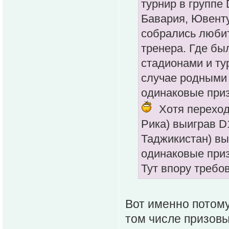
турнир в группе
Бавария, Ювенту
собрались любит
тренера. Где бы
стадионами и ту
случае родными 
одинаковые приз
Хотя переход
Рика) выиграв D1
Таджикистан) выи
одинаковые приз
Тут впору требов
Вот именно потому,
том числе призовы