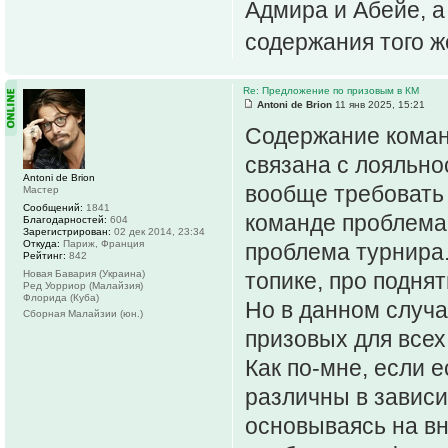
Адмира и Абейе, а
содержания того ж
Re: Предложение по призовым в КМ
Antoni de Brion
11 янв 2025, 15:21
Содержание команд
связана с лояльнос
Antoni de Brion
вообще требовать 
Мастер
Сообщений:
1841
команде проблема 
Благодарностей:
604
Зарегистрирован:
02 дек 2014, 23:34
Откуда:
Париж, Франция
проблема турнира.
Рейтинг:
842
Новая Бавария (Украина)
топике, про подня
Ред Уорриор (Малайзия)
Флорида (Куба)
Но в данном случа
Сборная Малайзии (юн.)
призовых для всех
Как по-мне, если 
различны в зависи
основываясь на вн