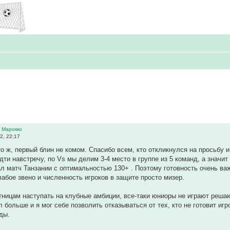
 Марокко
2, 22:17
то ж, первый блин не комом. Спасибо всем, кто откликнулся на просьб
идти навстречу, по Vs мы делим 3-4 место в группе из 5 команд, а значи
зал матч Танзании с оптимальностью 130+ . Поэтому готовность очень в
лабое звено и численность игроков в защите просто мизер.
тницам наступать на клубные амбиции, все-таки юниоры не играют реша
 больше и я мог себе позволить отказываться от тех, кто не готовит игр
ды.