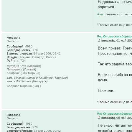
Надеюсь на поним
бороться.
Али
отметил этот пост 
"Горные лыжи еще не с
Re: Юношеская сборная
kondasha
kondasha
01 май 202
Эксперт
Сообщений:
4980
Всем привет. Трет
Благодарностей:
178
Просто напомню, ч
Зарегистрирован:
24 апр 2006, 09:42
Откуда:
Нижний Новгород, Россия
Рейтинг:
724
Так что задача ве
Мулудия Клуб (Марокко)
Пеньяроль (Уругвай)
Конфине (Сан-Марино)
Всем спасибо за п
зам. в Накхонпатхом Юнайтед (Таиланд)
дома.
зам. в ФК Зельва (Беларусь)
Сборная Марокко (нац.)
Поехали.
"Горные лыжи еще не с
Re: Юношеская сборная
kondasha
kondasha
06 май 202
Эксперт
Сообщений:
4980
Не знаю, читает л
Благодарностей:
178
дождём, дома, над
Зарегистрирован:
24 апр 2006, 09:42