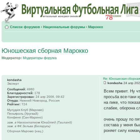
Список форумов
‹
Национальные форумы
‹
Марокко
Юношеская сборная Марокко
Модератор:
Модераторы форума
Re: Юношеская сборная
kondasha
kondasha
24 апр 202
Эксперт
Сообщений:
4980
Всем привет. Ну ч
Благодарностей:
178
просьба все-таки 
Зарегистрирован:
24 апр 2006, 09:42
Откуда:
Нижний Новгород, Россия
на пике, что пока
Рейтинг:
724
слабее, оборона с
Мулудия Клуб (Марокко)
Пеньяроль (Уругвай)
Конфине (Сан-Марино)
очень прошу по пя
зам. в Накхонпатхом Юнайтед (Таиланд)
состава у меня был
зам. в ФК Зельва (Беларусь)
роняет силу коман
Сборная Марокко (нац.)