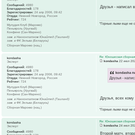
Сообщений:
4980
Друзья - написал 
Благодарностей:
178
Зарегистрирован:
24 апр 2006, 09:42
Откуда:
Нижний Новгород, Россия
Рейтинг:
724
"Горные лыжи еще не с
Мулудия Клуб (Марокко)
Пеньяроль (Уругвай)
Конфине (Сан-Марино)
зам. в Накхонпатхом Юнайтед (Таиланд)
зам. в ФК Зельва (Беларусь)
Сборная Марокко (нац.)
Re: Юношеская сборная
kondasha
kondasha
22 июл 202
Эксперт
Сообщений:
4980
Благодарностей:
178
kondasha п
Зарегистрирован:
24 апр 2006, 09:42
Друзья - напи
Откуда:
Нижний Новгород, Россия
Рейтинг:
724
Мулудия Клуб (Марокко)
Пеньяроль (Уругвай)
Конфине (Сан-Марино)
Друзья, всех кому
зам. в Накхонпатхом Юнайтед (Таиланд)
зам. в ФК Зельва (Беларусь)
Сборная Марокко (нац.)
"Горные лыжи еще не с
Re: Юношеская сборная
kondasha
kondasha
24 июл 202
Эксперт
Сообщений:
4980
Второй матч, втор