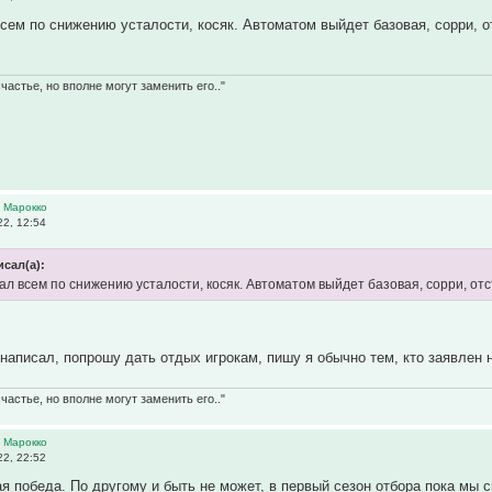
всем по снижению усталости, косяк. Автоматом выйдет базовая, сорри, о
частье, но вполне могут заменить его.."
 Марокко
2, 12:54
исал(а):
сал всем по снижению усталости, косяк. Автоматом выйдет базовая, сорри, от
 написал, попрошу дать отдых игрокам, пишу я обычно тем, кто заявлен 
частье, но вполне могут заменить его.."
 Марокко
2, 22:52
ая победа. По другому и быть не может, в первый сезон отбора пока мы