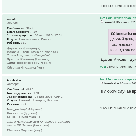
"Горные лыжи еще не с
Re: Юношеская сборная
vano80
vano80
05 июл 2022,
Эксперт
Сообщений:
3672
Благодарностей:
39
kondasha п
Зарегистрирован:
09 ноя 2010, 17:54
Добрый день, к
Откуда:
Новомосковск, Россия
Рейтинг:
519
таки довести 
Дирьянген (Никарагуа)
гораздо более
Марракеш (Аин Тауждат, Марокко)
Унион Магдалена (Колумбия)
Давай Михаил, ду
Чумпхон Юнайтед (Таиланд)
Химик (Новомосковск, Россия)
Али
отметил этот пост 
Сборная Никарагуа (юн.)
Re: Юношеская сборная
kondasha
kondasha
06 июл 202
Эксперт
Сообщений:
4980
в любом случае вр
Благодарностей:
178
Зарегистрирован:
24 апр 2006, 09:42
Откуда:
Нижний Новгород, Россия
Рейтинг:
724
"Горные лыжи еще не с
Мулудия Клуб (Марокко)
Пеньяроль (Уругвай)
Конфине (Сан-Марино)
зам. в Накхонпатхом Юнайтед (Таиланд)
зам. в ФК Зельва (Беларусь)
Сборная Марокко (нац.)