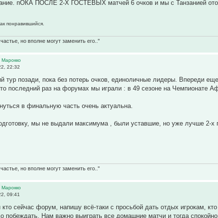
ание. пОКА ПОСЛЕ 2-Х ГОСТЕВЫХ матчей 6 очков и мы с Танзанией отор
как понравившийся.
частье, но вполне могут заменить его.."
 Марокко
2, 22:32
ий тур позади, пока без потерь очков, единоличные лидеры. Впереди ещ
то последний раз на форумах мы играли : в 49 сезоне на Чемпионате Афр
рнуться в финальную часть очень актуальна.
одготовку, мы не выдали максимума , были уставшие, но уже лучше 2-х 
частье, но вполне могут заменить его.."
 Марокко
2, 09:41
и кто сейчас форум, напишу всё-таки с просьбой дать отдых игрокам, кт
о побеждать. Нам важно выиграть все домашние матчи и тогда спокойно