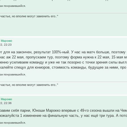
как понравившийся.
частье, но вполне могут заменить его.."
 Марокко
2, 22:23
уг для на закончен, результат 100%-ный. У нас на матч больше, поэтом
ас аж 22 мая, пропускаем тур, поэтому форма нужна к 22 мая, 15 мая 
пенно усиливаем команду и уже не так позорно с точки зрения силы выгл
жалейте спецух для юниоров, стоимость команды, будущее за ними, про 
как понравившийся.
частье, но вполне могут заменить его.."
 Марокко
2, 22:36
равим себя парни, Юноши Марокко впервые с 49-го сезона вышли на Чем
 пожалуйста 1 изменение на финальную часть, у нас ещё три тура. А пот
как понравившийся.