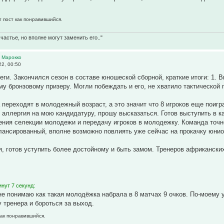
т пост как понравившийся.
частье, но вполне могут заменить его.."
 Марокко
2, 00:50
еги. Закончился сезон в составе юношеской сборной, краткие итоги: 1. В
у бронзовому призеру. Могли побеждать и его, не хватило тактической
а переходят в молодежный возраст, а это значит что 8 игроков еще поиг
о аллергия на мою кандидатуру, прошу высказаться. Готов выступить в 
рения селекции молодежи и передачу игроков в молодежку. Команда точн
лансированный, вполне возможно повлиять уже сейчас на прокачку юнио
, готов уступить более достойному и быть замом. Тренеров африканских
нут 7 секунд:
не понимаю как такая молодёжка набрала в 8 матчах 9 очков. По-моему 
у тренера и бороться за выход.
как понравившийся.