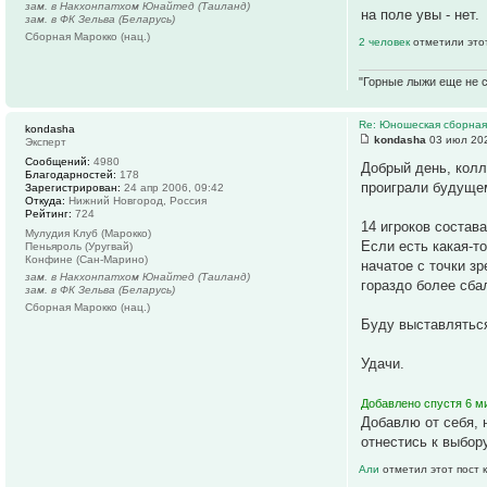
зам. в Накхонпатхом Юнайтед (Таиланд)
на поле увы - нет.
зам. в ФК Зельва (Беларусь)
Сборная Марокко (нац.)
2 человек
отметили это
"Горные лыжи еще не с
Re: Юношеская сборная
kondasha
kondasha
03 июл 202
Эксперт
Сообщений:
4980
Добрый день, колл
Благодарностей:
178
проиграли будущем
Зарегистрирован:
24 апр 2006, 09:42
Откуда:
Нижний Новгород, Россия
Рейтинг:
724
14 игроков состав
Мулудия Клуб (Марокко)
Если есть какая-т
Пеньяроль (Уругвай)
Конфине (Сан-Марино)
начатое с точки з
зам. в Накхонпатхом Юнайтед (Таиланд)
гораздо более сба
зам. в ФК Зельва (Беларусь)
Сборная Марокко (нац.)
Буду выставляться
Удачи.
Добавлено спустя 6 ми
Добавлю от себя, 
отнестись к выбор
Али
отметил этот пост 