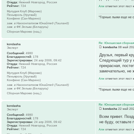
Откуда:
Нижний Новгород, Россия
Рейтинг:
724
Али
отметил этот пост 
Мулудия Клуб (Марокко)
Пеньяроль (Уругвай)
"Горные лыжи еще не с
Конфине (Сан-Марино)
зам. в Накхонпатхом Юнайтед (Таиланд)
зам. в ФК Зельва (Беларусь)
Сборная Марокко (нац.)
Re: Юношеская сборная
kondasha
kondasha
08 май 202
Эксперт
Сообщений:
4980
Друзья, первый кр
Благодарностей:
178
Следующий тур у н
Зарегистрирован:
24 апр 2006, 09:42
Откуда:
Нижний Новгород, Россия
прекрасная, посте
Рейтинг:
724
замечательно, не 
Мулудия Клуб (Марокко)
Пеньяроль (Уругвай)
Али
отметил этот пост 
Конфине (Сан-Марино)
зам. в Накхонпатхом Юнайтед (Таиланд)
зам. в ФК Зельва (Беларусь)
"Горные лыжи еще не с
Сборная Марокко (нац.)
Re: Юношеская сборная
kondasha
kondasha
22 май 202
Эксперт
Сообщений:
4980
Всем привет. Позд
Благодарностей:
178
не буду, оставьте
Зарегистрирован:
24 апр 2006, 09:42
Откуда:
Нижний Новгород, Россия
Рейтинг:
724
Али
отметил этот пост 