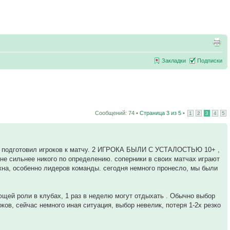
Закладки
Подписки
Сообщений: 74 •
Страница
3
из
5
•
1
2
3
4
5
у и подготовил игроков к матчу. 2 ИГРОКА БЫЛИ С УСТАЛОСТЬЮ 10+ ,
т не сильнее никого по определению. соперники в своих матчах играют
ажна, особенно лидеров команды. сегодня немного пронесло, мы были
ющей роли в клубах, 1 раз в неделю могут отдыхать . Обычно выбор
оков, сейчас немного иная ситуация, выбор невелик, потеря 1-2х резко