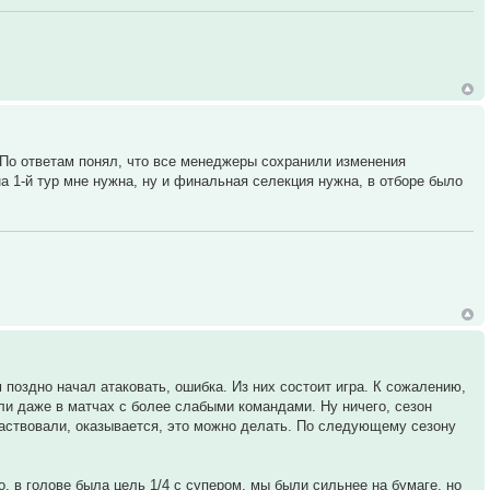
. По ответам понял, что все менеджеры сохранили изменения
 1-й тур мне нужна, ну и финальная селекция нужна, в отборе было
 поздно начал атаковать, ошибка. Из них состоит игра. К сожалению,
али даже в матчах с более слабыми командами. Ну ничего, сезон
частвовали, оказывается, это можно делать. По следующему сезону
о, в голове была цель 1/4 с супером, мы были сильнее на бумаге, но