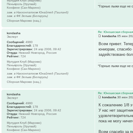
Мулудия Клуб (Марокко)
Пеньяроль (Уругвай)
"Горные лыжи еще не с
Конфине (Сан-Марино)
зам. в Накхонпатхом Юнайтед (Таиланд)
зам. в ФК Зельва (Беларусь)
Сборная Марокко (нац.)
Re: Юношеская сборная
kondasha
kondasha
05 июн 202
Эксперт
Сообщений:
4980
Всем привет. Тепе
Благодарностей:
178
юниорам, спасибо 
Зарегистрирован:
24 апр 2006, 09:42
Откуда:
Нижний Новгород, Россия
задействовано бол
Рейтинг:
724
Мулудия Клуб (Марокко)
Пеньяроль (Уругвай)
"Горные лыжи еще не с
Конфине (Сан-Марино)
зам. в Накхонпатхом Юнайтед (Таиланд)
зам. в ФК Зельва (Беларусь)
Сборная Марокко (нац.)
Re: Юношеская сборная
kondasha
kondasha
30 июн 202
Эксперт
Сообщений:
4980
К сожалению 1/8 э
Благодарностей:
178
У нас нет защитни
Зарегистрирован:
24 апр 2006, 09:42
Откуда:
Нижний Новгород, Россия
удовлетворительны
Рейтинг:
724
пока не могу ничег
Мулудия Клуб (Марокко)
Пеньяроль (Уругвай)
Конфине (Сан-Марино)
Всем спасибо за п