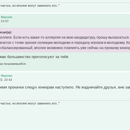
частье, но вполне могут заменить его.."
 Марокко
 21:07
исал(а):
оллеги. Если есть какая-то аллергия на мою кандидатуру, прошу высказаться.
начатое с точки зрения селекции молодежи и передачу игроков в молодежку. К
 сбалансированный, вполне возможно повлиять уже сейчас на прокачку юниор
маю большинство проголосуют за тебя
как понравившийся.
 Марокко
2, 22:42
емя прокачки спецух юниорам наступило. Не жадничайте друзья, вне за
частье, но вполне могут заменить его.."