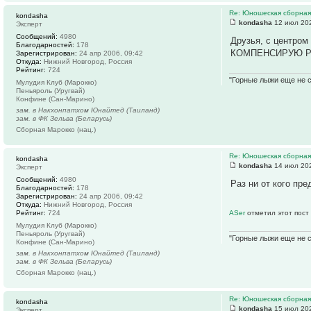
Re: Юношеская сборная
kondasha
kondasha
12 июл 202
Эксперт
Сообщений:
4980
Друзья, с центром
Благодарностей:
178
КОМПЕНСИРУЮ РАС
Зарегистрирован:
24 апр 2006, 09:42
Откуда:
Нижний Новгород, Россия
Рейтинг:
724
"Горные лыжи еще не с
Мулудия Клуб (Марокко)
Пеньяроль (Уругвай)
Конфине (Сан-Марино)
зам. в Накхонпатхом Юнайтед (Таиланд)
зам. в ФК Зельва (Беларусь)
Сборная Марокко (нац.)
Re: Юношеская сборная
kondasha
kondasha
14 июл 202
Эксперт
Сообщений:
4980
Раз ни от кого пр
Благодарностей:
178
Зарегистрирован:
24 апр 2006, 09:42
Откуда:
Нижний Новгород, Россия
Рейтинг:
724
ASer
отметил этот пост
Мулудия Клуб (Марокко)
Пеньяроль (Уругвай)
"Горные лыжи еще не с
Конфине (Сан-Марино)
зам. в Накхонпатхом Юнайтед (Таиланд)
зам. в ФК Зельва (Беларусь)
Сборная Марокко (нац.)
Re: Юношеская сборная
kondasha
kondasha
15 июл 202
Эксперт