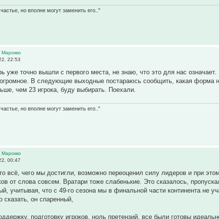
частье, но вполне могут заменить его.."
 Марокко
2, 22:53
рь уже точно вышли с первого места, не знаю, что это для нас означает
огромное. В следующие выходные постараюсь сообщить, какая форма на
ьше, чем 23 игрока, буду выбирать. Поехали.
частье, но вполне могут заменить его.."
 Марокко
2, 00:47
то всё, чего мы достигли, возможно переоценил силу лидеров и при этом
ков от слова совсем. Вратари тоже слабенькие. Это сказалось, пропуск
й, учитывая, что с 49-го сезона мы в финальной части континента не у
о сказать, он спаренный,
оддержку, подготовку игроков, ноль претензий, все были готовы идеальн