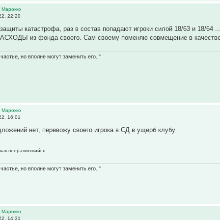
 Марокко
2, 22:20
 защиты катастрофа, раз в состав попадают игроки силой 18/63 и 18/64 
ХОДЫ из фонда своего. Сам своему поменяю совмещение в качестве
частье, но вполне могут заменить его.."
 Марокко
2, 16:01
едложений нет, перевожу своего игрока в СД в ущерб клубу
 как понравившийся.
частье, но вполне могут заменить его.."
 Марокко
2, 14:31