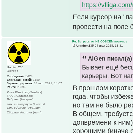
https://vfliga.co
Если курсор на "п
провести на поле 
Re: Вопросы от НЕ СОВСЕМ новичков
Uranium235
04 июл 2025, 13:31
AlGen писал(а)
Бывает ещё бесц
Uranium235
Эксперт
карьеры. Вот н
Сообщений:
3420
Благодарностей:
2449
Зарегистрирован:
03 июл 2021, 14:07
В прошлом коротко
Рейтинг:
891
Роан Юнайтед (Замбия)
года, чтобы избеж
ТАКА (Сальвадор)
Лебринг (Австрия)
но там не было ре
зам. в Ливерпуль (Англия)
зам. в Анжле (Франция)
В общем, требуетс
Сборная Австрии (мол.)
допвремени к ним)
хорошими (иначе о