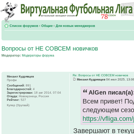
Список форумов
‹
Общие
‹
Для новых менеджеров
Вопросы от НЕ СОВСЕМ новичков
Модератор:
Модераторы форума
Re: Вопросы от НЕ СОВСЕМ новичков
Михаил Кудрявцев
Михаил Кудрявцев
04 июл 2025, 13:0
Профи
Сообщений:
891
Благодарностей:
4
AlGen писал(а)
Зарегистрирован:
18 авг 2014, 07:04
Откуда:
Новокузнецк, Россия
Всем привет! По
Рейтинг:
527
Купер (Уругвай)
следующем сезо
https://vfliga.c
Завершают в текущ