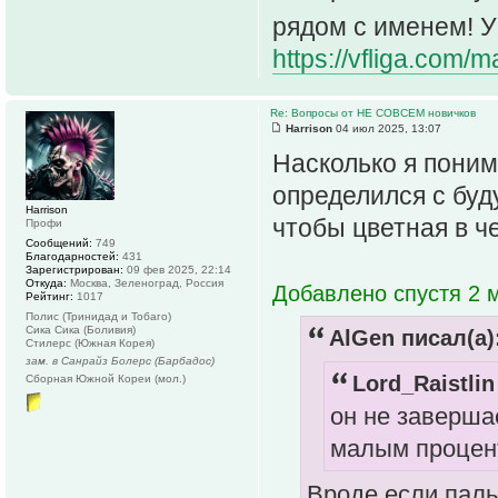
рядом с именем! У
https://vfliga.com/
Re: Вопросы от НЕ СОВСЕМ новичков
Harrison
04 июл 2025, 13:07
Насколько я поним
определился с буд
Harrison
чтобы цветная в 
Профи
Сообщений:
749
Благодарностей:
431
Зарегистрирован:
09 фев 2025, 22:14
Откуда:
Москва, Зеленоград, Россия
Добавлено спустя 2 м
Рейтинг:
1017
Полис (Тринидад и Тобаго)
Сика Сика (Боливия)
AlGen писал(а)
Стилерс (Южная Корея)
зам. в Санрайз Болерс (Барбадос)
Lord_Raistlin
Сборная Южной Кореи (мол.)
он не завершае
малым процен
Вроде если паль