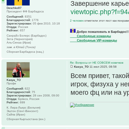
Завершение карье
Deschko87
viewtopic.php?f=
Президент ФФ Барбадоса
Сообщений:
8351
Благодарностей:
1776
2 человек
отметили этот пост как понрав
Зарегистрирован:
05 фев 2010, 10:18
Откуда:
Россия
Рейтинг:
657
Добро пожаловать в Барбадос!!
Санрайз Болерс (Барбадос)
____Свободные команды
Зета (Черногория)
____Свободные VIP-команды
Аль-Синаа (Ирак)
зам. в Ютай (Тонга)
Сборная Барбадоса (нац.)
Re: Вопросы от НЕ СОВСЕМ новичков
Kasya_TO
11 июл 2025, 08:58
Всем привет, тако
Kasya_TO
игрок, физуха у н
Профи
Сообщений:
622
моего фц или на у
Благодарностей:
75
Зарегистрирован:
28 сен 2008, 09:00
Откуда:
Брянск, Россия
Рейтинг:
699
К. Лира-Льерс (Бельгия)
Эштон (Сент-Винсент)
Сайпа (Иран)
Сборная Кыргызстана (юн.)