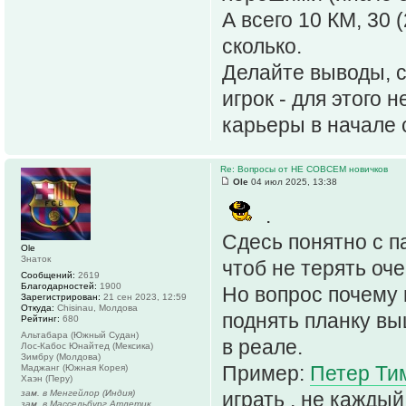
А всего 10 КМ, 30 
сколько.
Делайте выводы, с
игрок - для этого
карьеры в начале 
Re: Вопросы от НЕ СОВСЕМ новичков
Ole
04 июл 2025, 13:38
.
Сдесь понятно с п
Ole
Знаток
чтоб не терять оче
Сообщений:
2619
Благодарностей:
1900
Но вопрос почему 
Зарегистрирован:
21 сен 2023, 12:59
Откуда:
Chisinau, Молдова
поднять планку выш
Рейтинг:
680
Альтабара (Южный Судан)
в реале.
Лос-Кабос Юнайтед (Мексика)
Зимбру (Молдова)
Пример:
Петер Ти
Маджанг (Южная Корея)
Хаэн (Перу)
зам. в Менгейлор (Индия)
играть , не каждый
зам. в Массельбург Атлетик