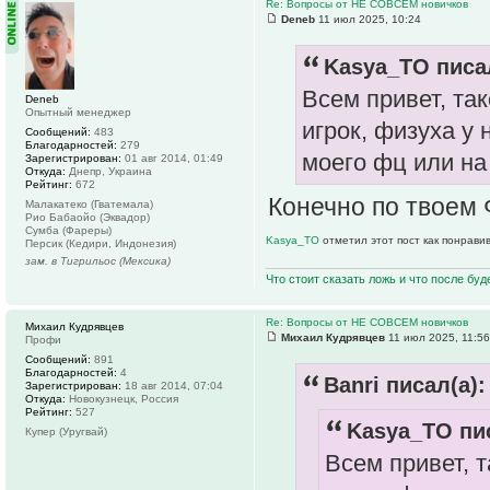
Re: Вопросы от НЕ СОВСЕМ новичков
Deneb
11 июл 2025, 10:24
Kasya_TO писал
Всем привет, та
Deneb
Опытный менеджер
игрок, физуха у
Сообщений:
483
Благодарностей:
279
моего фц или на
Зарегистрирован:
01 авг 2014, 01:49
Откуда:
Днепр, Украина
Рейтинг:
672
Конечно по твоем
Малакатеко (Гватемала)
Рио Бабаойо (Эквадор)
Сумба (Фареры)
Kasya_TO
отметил этот пост как понрави
Персик (Кедири, Индонезия)
зам. в Тигрильос (Мексика)
Что стоит сказать ложь и что после буд
Re: Вопросы от НЕ СОВСЕМ новичков
Михаил Кудрявцев
Михаил Кудрявцев
11 июл 2025, 11:56
Профи
Сообщений:
891
Благодарностей:
4
Banri писал(а):
Зарегистрирован:
18 авг 2014, 07:04
Откуда:
Новокузнецк, Россия
Рейтинг:
527
Kasya_TO пис
Купер (Уругвай)
Всем привет, 