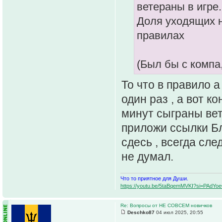
ветераны в игре.
Доля уходящих н
правилах
(Был бы с компа
То что в правило 
один раз , а вот к
минут сыграны вет
приложи ссылки Бл
сдесь , всегда сл
не думал.
Что то приятное для Души.
https://youtu.be/5taBqemMVKI?si=PAdY
Re: Вопросы от НЕ СОВСЕМ новичков
Deschko87
04 июл 2025, 20:55