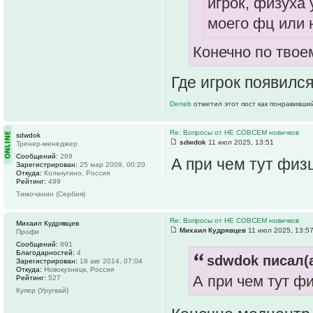
игрок, физуха
моего фц или 
Конечно по тво
Где игрок появилс
Deneb
отметил этот пост как понравивши
Re: Вопросы от НЕ СОВСЕМ новичков
sdwdok
sdwdok
11 июл 2025, 13:51
Тренер-менеджер
Сообщений:
269
А при чем тут фи
Зарегистрирован:
25 мар 2009, 00:20
Откуда:
Кольчугино, Россия
Рейтинг:
499
Тимочанин (Сербия)
Re: Вопросы от НЕ СОВСЕМ новичков
Михаил Кудрявцев
Михаил Кудрявцев
11 июл 2025, 13:5
Профи
Сообщений:
891
Благодарностей:
4
sdwdok писал(а
Зарегистрирован:
18 авг 2014, 07:04
Откуда:
Новокузнецк, Россия
А при чем тут ф
Рейтинг:
527
Купер (Уругвай)