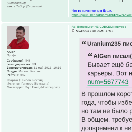
(Шотландия)
зам. в Табор (Словения)
Что то приятное для Души.
https://youtu.be/5taBqemMVKI?si=PAdY
Re: Вопросы от НЕ СОВСЕМ новичков
AlGen
04 июл 2025, 17:13
Uranium235 пис
AlGen
AlGen писал(
Профи
Сообщений:
548
Бывает ещё бе
Благодарностей:
33
Зарегистрирован:
31 май 2013, 16:16
карьеры. Вот
Откуда:
Москва, Россия
Рейтинг:
542
num=5677743
Спартак (Тамбов, Россия)
Икстеншн Ганнерс (Ботсвана)
Монтсеррэт Скул Сайд (Монтсеррат)
В прошлом корот
года, чтобы изб
но там не было 
В общем, требуе
допвремени к ни