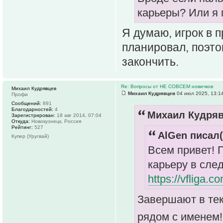
карьеры? Или я
Я думаю, игрок в 
планировал, поэт
закончить.
Re: Вопросы от НЕ СОВСЕМ новичков
Михаил Кудрявцев
Михаил Кудрявцев
04 июл 2025, 13:1
Профи
Сообщений:
891
Благодарностей:
4
Михаил Кудряв
Зарегистрирован:
18 авг 2014, 07:04
Откуда:
Новокузнецк, Россия
Рейтинг:
527
AlGen писал(
Купер (Уругвай)
Всем привет! 
карьеру в сле
https://vfliga
Завершают в тек
рядом с именем!