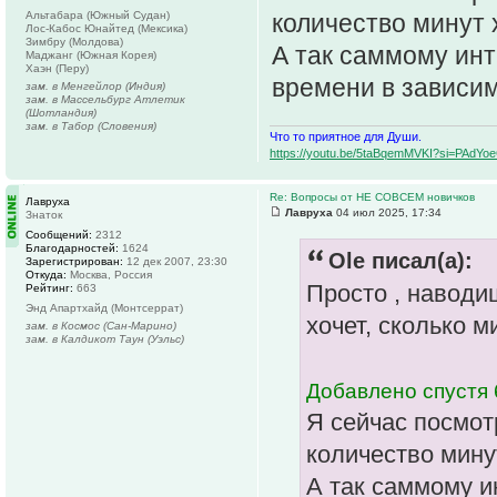
Альтабара (Южный Судан)
количество минут х
Лос-Кабос Юнайтед (Мексика)
Зимбру (Молдова)
А так саммому инт
Маджанг (Южная Корея)
Хаэн (Перу)
времени в зависим
зам. в Менгейлор (Индия)
зам. в Массельбург Атлетик
(Шотландия)
зам. в Табор (Словения)
Что то приятное для Души.
https://youtu.be/5taBqemMVKI?si=PAdY
Re: Вопросы от НЕ СОВСЕМ новичков
Лавруха
Лавруха
04 июл 2025, 17:34
Знаток
Сообщений:
2312
Благодарностей:
1624
Ole писал(а):
Зарегистрирован:
12 дек 2007, 23:30
Откуда:
Москва, Россия
Просто , наводи
Рейтинг:
663
Энд Апартхайд (Монтсеррат)
хочет, сколько м
зам. в Космос (Сан-Марино)
зам. в Калдикот Таун (Уэльс)
Добавлено спустя 
Я сейчас посмотр
количество минут
А так саммому и