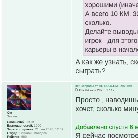
хорошими (иначе
А всего 10 КМ, 3
сколько.
Делайте выводы,
игрок - для этог
карьеры в начал
А как же узнать, 
сыграть?
Re: Вопросы от НЕ СОВСЕМ новичков
Ole
04 июл 2025, 17:19
Просто , наводишь
хочет, сколько мин
Ole
Знаток
Сообщений:
2619
Добавлено спустя 6 м
Благодарностей:
1900
Зарегистрирован:
21 сен 2023, 12:59
Откуда:
Chisinau, Молдова
Я сейчас посмотрел
Рейтинг:
680