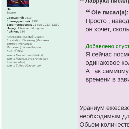
Лавруха писал(
Ole
Ole писал(а):
Знаток
Сообщений:
2619
Просто , наво
Благодарностей:
1900
Зарегистрирован:
21 сен 2023, 12:59
он хочет, скол
Откуда:
Chisinau, Молдова
Рейтинг:
680
Альтабара (Южный Судан)
Лос-Кабос Юнайтед (Мексика)
Зимбру (Молдова)
Добавлено спуст
Маджанг (Южная Корея)
Хаэн (Перу)
Я сейчас посмо
зам. в Менгейлор (Индия)
зам. в Массельбург Атлетик
одинаковое ко
(Шотландия)
зам. в Табор (Словения)
А так саммому
времени в зав
Ураниум ежесезо
необходимым дл
Обьем количеств