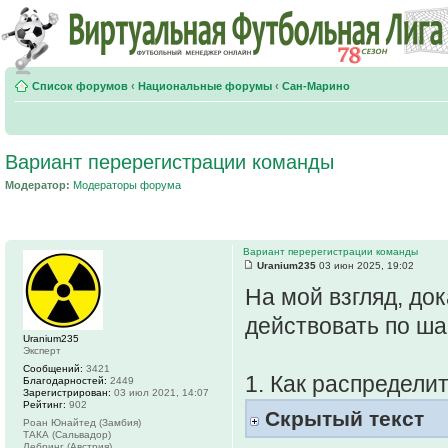
Список форумов
‹
Национальные форумы
‹
Сан-Марино
Вариант перерегистрации команды
Модератор:
Модераторы форума
Вариант перерегистрации команды
Uranium235
03 июн 2025, 19:02
На мой взгляд, до
действовать по ша
Uranium235
Эксперт
Сообщений:
3421
1. Как распредели
Благодарностей:
2449
Зарегистрирован:
03 июл 2021, 14:07
Рейтинг:
902
Скрытый текст
Роан Юнайтед (Замбия)
ТАКА (Сальвадор)
Лебринг (Австрия)