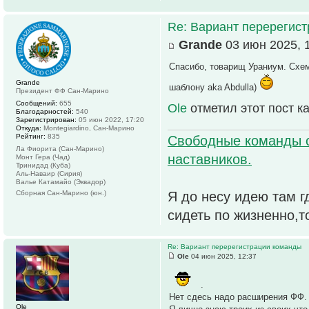
Re: Вариант перерегис
Grande
03 июн 2025, 
Спасибо, товарищ Ураниум. Схем
Grande
шаблону aka Abdulla)
Президент ФФ Сан-Марино
Сообщений:
655
Ole
отметил этот пост к
Благодарностей:
540
Зарегистрирован:
05 июн 2022, 17:20
Откуда:
Montegiardino, Сан-Марино
Рейтинг:
835
Свободные команды 
Ла Фиорита (Сан-Марино)
наставников.
Монт Гера (Чад)
Тринидад (Куба)
Аль-Наваир (Сирия)
Валье Катамайо (Эквадор)
Сборная Сан-Марино (юн.)
Я до несу идею там г
сидеть по жизненно,т
Re: Вариант перерегистрации команды
Ole
04 июн 2025, 12:37
.
Нет сдесь надо расширения ФФ.
Ole