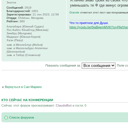
Я лично знаю троих из своих что
Знаток
уменьшать те Ф где минус огром
Сообщений:
2619
Благодарностей:
1901
Grande
отметил этот пост как понравивши
Зарегистрирован:
21 сен 2023, 12:59
Откуда:
Chisinau, Молдова
Рейтинг:
680
Что то приятное для Души.
Альтабара (Южный Судан)
https://youtu.be/5taBqemMVKI?si=PAdY
Лос-Кабос Юнайтед (Мексика)
Зимбру (Молдова)
Маджанг (Южная Корея)
Хаэн (Перу)
зам. в Менгейлор (Индия)
зам. в Массельбург Атлетик
(Шотландия)
зам. в Табор (Словения)
Показать сообщения за:
Поле с
Вернуться в Сан-Марино
КТО СЕЙЧАС НА КОНФЕРЕНЦИИ
Сейчас этот форум просматривают:
ClaudeBot
и гости: 0
Список форумов