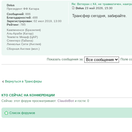
Re: Ветеран с К4, не травматичен, наигр
Dolus
Dolus
23 май 2026, 15:30
Президент ФФ Катара
Сообщений:
886
Трансфер сегодня, забирайте.
Благодарностей:
488
Зарегистрирован:
02 июл 2019, 13:00
Рейтинг:
785
Кампиненсе (Бразилия)
Аль-Араби (Катар)
Темпете Мокаф (ЦАР)
Слингерз (Гайана)
Линкольн Сити (Англия)
Сборная Англии (мол.)
Показать сообщения за:
Поле с
Вернуться в Трансферы
КТО СЕЙЧАС НА КОНФЕРЕНЦИИ
Сейчас этот форум просматривают:
ClaudeBot
и гости: 0
Список форумов