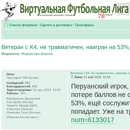
Список форумов
‹
Сделки и договоры
‹
Трансферы
Ветеран с К4, не травматичен, наигран на 53%,
Модератор:
Модераторы форума
Ветеран с К4, не травматичен, наигран н
Dolus
Dolus
21 май 2026, 11:54
Президент ФФ Катара
Сообщений:
886
Перуанский игрок
Благодарностей:
488
Зарегистрирован:
02 июл 2019, 13:00
потере баллов не 
Рейтинг:
785
Кампиненсе (Бразилия)
53%, ещё сослужит
Аль-Араби (Катар)
Темпете Мокаф (ЦАР)
Слингерз (Гайана)
попадает. Уже на 
Линкольн Сити (Англия)
Сборная Англии (мол.)
num=6133017