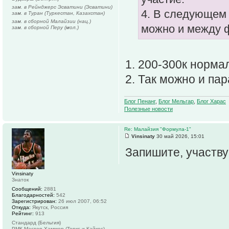
зам. в Рейнджерс Эсватини (Эсватини)
4. В следующем 
зам. в Туран (Туркестан, Казахстан)
зам. в сборной Малайзии (нац.)
можно и между ф
зам. в сборной Перу (мол.)
1. 200-300к норма
2. Так можно и па
Блог Пенанг
,
Блог Мельгар
,
Блог Харас
Полезные новости
Re: Малайзия "Формула-1"
Vinsinaty
30 май 2026, 15:01
Запишите, участву
Vinsinaty
Знаток
Сообщений:
2881
Благодарностей:
542
Зарегистрирован:
26 июл 2007, 06:52
Откуда:
Якутск, Россия
Рейтинг:
913
Стандард (Бельгия)
РМК Мастер Хаммер (Теркс и Кайкос)