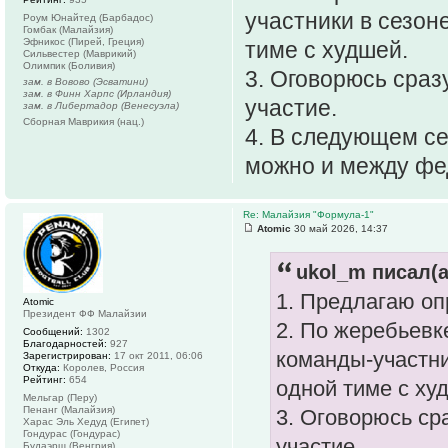
участники в сезоне
Роум Юнайтед (Барбадос)
Гомбак (Малайзия)
Эфникос (Пирей, Греция)
тиме с худшей.
Сильвестер (Маврикий)
Олимпик (Боливия)
3. Оговорюсь сраз
зам. в Вовово (Эсватини)
зам. в Финн Харпс (Ирландия)
участие.
зам. в Либертадор (Венесуэла)
Сборная Маврикия (нац.)
4. В следующем се
можно и между фед
Re: Малайзия "Формула-1"
Atomic
30 май 2026, 14:37
ukol_m писал(а
1. Предлагаю оп
Atomic
Президент ФФ Малайзии
2. По жеребьевк
Сообщений:
1302
Благодарностей:
927
команды-участни
Зарегистрирован:
17 окт 2011, 06:06
Откуда:
Королев, Россия
Рейтинг:
654
одной тиме с ху
Мельгар (Перу)
Пенанг (Малайзия)
3. Оговорюсь ср
Харас Эль Хедуд (Египет)
Гондурас (Гондурас)
участие.
Будаэрш (Венгрия)