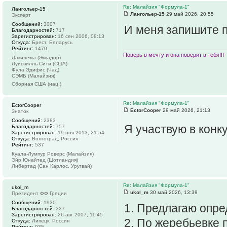
Re: Малайзия "Формула-1"
Лангольер-15
Лангольер-15
29 май 2026, 20:55
Эксперт
Сообщений:
3007
И меня запишите 
Благодарностей:
717
Зарегистрирован:
16 сен 2006, 08:13
Откуда:
Брест, Беларусь
Рейтинг:
1470
Поверь в мечту и она поверит в тебя!!!
Дакилема (Эквадор)
Луисвилль Сити (США)
Фула Эдифис (Чад)
СЭМБ (Малайзия)
Сборная США (нац.)
Re: Малайзия "Формула-1"
EctorCooper
EctorCooper
29 май 2026, 21:13
Знаток
Сообщений:
2383
Я участвую в конк
Благодарностей:
757
Зарегистрирован:
19 ноя 2013, 21:54
Откуда:
Волгоград, Россия
Рейтинг:
537
Куала-Лумпур Роверс (Малайзия)
Эйр Юнайтед (Шотландия)
Либертад (Сан Карлос, Уругвай)
Re: Малайзия "Формула-1"
ukol_m
ukol_m
30 май 2026, 13:39
Президент ФФ Греции
Сообщений:
1930
1. Предлагаю опре
Благодарностей:
327
Зарегистрирован:
26 авг 2007, 11:45
2. По жеребьевке 
Откуда:
Липецк, Россия
Рейтинг:
935