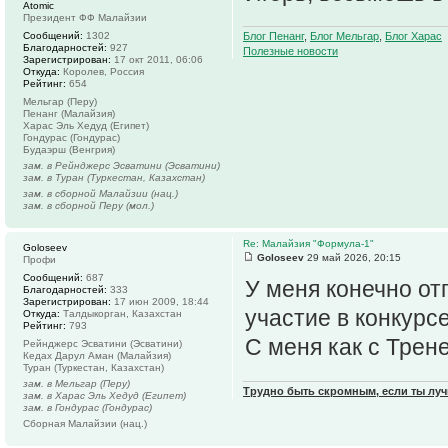
Atomic
Президент ФФ Малайзии
Сообщений:
1302
Блог Пенанг
,
Блог Мельгар
,
Блог Харас
Благодарностей:
927
Полезные новости
Зарегистрирован:
17 окт 2011, 06:06
Откуда:
Королев, Россия
Рейтинг:
654
Мельгар (Перу)
Пенанг (Малайзия)
Харас Эль Хедуд (Египет)
Гондурас (Гондурас)
Будаэрш (Венгрия)
зам. в Рейнджерс Эсватини (Эсватини)
зам. в Туран (Туркестан, Казахстан)
зам. в сборной Малайзии (нац.)
зам. в сборной Перу (мол.)
Re: Малайзия "Формула-1"
Goloseev
Goloseev
29 май 2026, 20:15
Профи
Сообщений:
687
У меня конечно отп
Благодарностей:
333
Зарегистрирован:
17 июн 2009, 18:44
участие в конкурс
Откуда:
Талдыкорган, Казахстан
Рейтинг:
793
С меня как с Трене
Рейнджерс Эсватини (Эсватини)
Кедах Дарул Аман (Малайзия)
Туран (Туркестан, Казахстан)
зам. в Мельгар (Перу)
Трудно быть скромным, если ты лу
зам. в Харас Эль Хедуд (Египет)
зам. в Гондурас (Гондурас)
Сборная Малайзии (нац.)