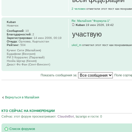
2 человек
отметили этот пост как понрав
Re: Малайзия "Формула-1"
Kuban
Kuban
19 июн 2026, 19:42
Новичок
Сообщений:
10
участвую
Благодарностей:
2
Зарегистрирован:
14 июн 2006, 00:19
Откуда:
Орловка, Кыргызстан
Рейтинг:
504
ukol_m
отметил этот пост как понравивши
Кучинг Сити (Малайзия)
Будафоки (Венгрия)
РИ 3 Корралес (Парагвай)
Нзойа Шугар (Кения)
Джаст Фо Фан (Сент-Винсент)
Показать сообщения за:
Поле сорти
Вернуться в Малайзия
КТО СЕЙЧАС НА КОНФЕРЕНЦИИ
Сейчас этот форум просматривают:
ClaudeBot
, lazarigo и гости: 0
Список форумов