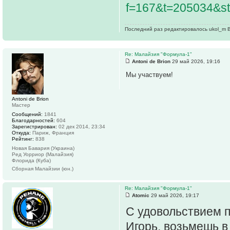
f=167&t=205034&st
Последний раз редактировалось ukol_m Вч
Re: Малайзия "Формула-1"
Antoni de Brion
29 май 2026, 19:16
Мы участвуем!
Antoni de Brion
Мастер
Сообщений:
1841
Благодарностей:
604
Зарегистрирован:
02 дек 2014, 23:34
Откуда:
Париж, Франция
Рейтинг:
838
Новая Бавария (Украина)
Ред Уорриор (Малайзия)
Флорида (Куба)
Сборная Малайзии (юн.)
Re: Малайзия "Формула-1"
Atomic
29 май 2026, 19:17
С удовольствием 
Игорь, возьмешь в