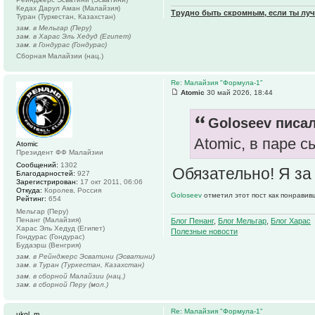
Кедах Дарул Аман (Малайзия)
Трудно быть скромным, если ты лу
Туран (Туркестан, Казахстан)
зам. в Мельгар (Перу)
зам. в Харас Эль Хедуд (Египет)
зам. в Гондурас (Гондурас)
Сборная Малайзии (нац.)
Re: Малайзия "Формула-1"
Atomic
30 май 2026, 18:44
Goloseev писал
Atomic, в паре 
Atomic
Президент ФФ Малайзии
Сообщений:
1302
Обязательно! Я з
Благодарностей:
927
Зарегистрирован:
17 окт 2011, 06:06
Откуда:
Королев, Россия
Goloseev
отметил этот пост как понравив
Рейтинг:
654
Мельгар (Перу)
Пенанг (Малайзия)
Блог Пенанг
,
Блог Мельгар
,
Блог Харас
Харас Эль Хедуд (Египет)
Полезные новости
Гондурас (Гондурас)
Будаэрш (Венгрия)
зам. в Рейнджерс Эсватини (Эсватини)
зам. в Туран (Туркестан, Казахстан)
зам. в сборной Малайзии (нац.)
зам. в сборной Перу (мол.)
Re: Малайзия "Формула-1"
ukol_m