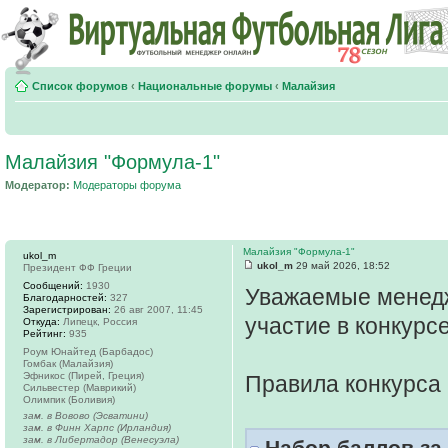
Список форумов
‹
Национальные форумы
‹
Малайзия
Малайзия "Формула-1"
Модератор:
Модераторы форума
Малайзия "Формула-1"
ukol_m
ukol_m
29 май 2026, 18:52
Президент ФФ Греции
Сообщений:
1930
Уважаемые менедж
Благодарностей:
327
Зарегистрирован:
26 авг 2007, 11:45
участие в конкурсе
Откуда:
Липецк, Россия
Рейтинг:
935
Роум Юнайтед (Барбадос)
Гомбак (Малайзия)
Эфникос (Пирей, Греция)
Правила конкурса
Сильвестер (Маврикий)
Олимпик (Боливия)
зам. в Вовово (Эсватини)
зам. в Финн Харпс (Ирландия)
зам. в Либертадор (Венесуэла)
Набор баллов за 