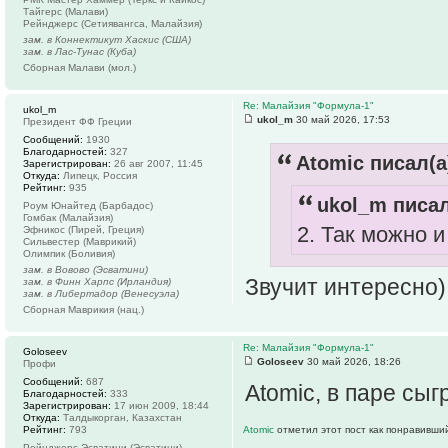
Тайгерс (Малави)
Рейнджерс (Сетиявангса, Малайзия)
зам. в Коннектикут Хаскис (США)
зам. в Лас-Тунас (Куба)
Сборная Малави (мол.)
Re: Малайзия "Формула-1"
ukol_m
ukol_m
30 май 2026, 17:53
Президент ФФ Греции
Сообщений:
1930
Благодарностей:
327
Atomic писал(а
Зарегистрирован:
26 авг 2007, 11:45
Откуда:
Липецк, Россия
Рейтинг:
935
ukol_m писал
Роум Юнайтед (Барбадос)
Гомбак (Малайзия)
2. Так можно и
Эфникос (Пирей, Греция)
Сильвестер (Маврикий)
Олимпик (Боливия)
зам. в Вовово (Эсватини)
Звучит интересно)
зам. в Финн Харпс (Ирландия)
зам. в Либертадор (Венесуэла)
Сборная Маврикия (нац.)
Re: Малайзия "Формула-1"
Goloseev
Goloseev
30 май 2026, 18:26
Профи
Сообщений:
687
Atomic, в паре сы
Благодарностей:
333
Зарегистрирован:
17 июн 2009, 18:44
Откуда:
Талдыкорган, Казахстан
Рейтинг:
793
Atomic
отметил этот пост как понравивши
Рейнджерс Эсватини (Эсватини)