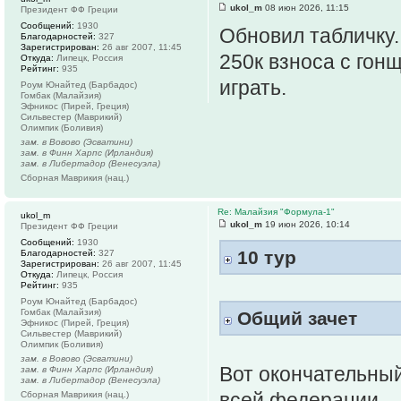
ukol_m
08 июн 2026, 11:15
Президент ФФ Греции
Сообщений:
1930
Обновил табличку
Благодарностей:
327
Зарегистрирован:
26 авг 2007, 11:45
250к взноса с гон
Откуда:
Липецк, Россия
Рейтинг:
935
играть.
Роум Юнайтед (Барбадос)
Гомбак (Малайзия)
Эфникос (Пирей, Греция)
Сильвестер (Маврикий)
Олимпик (Боливия)
зам. в Вовово (Эсватини)
зам. в Финн Харпс (Ирландия)
зам. в Либертадор (Венесуэла)
Сборная Маврикия (нац.)
Re: Малайзия "Формула-1"
ukol_m
ukol_m
19 июн 2026, 10:14
Президент ФФ Греции
Сообщений:
1930
10 тур
Благодарностей:
327
Зарегистрирован:
26 авг 2007, 11:45
Откуда:
Липецк, Россия
Рейтинг:
935
Роум Юнайтед (Барбадос)
Гомбак (Малайзия)
Общий зачет
Эфникос (Пирей, Греция)
Сильвестер (Маврикий)
Олимпик (Боливия)
зам. в Вовово (Эсватини)
Вот окончательный
зам. в Финн Харпс (Ирландия)
зам. в Либертадор (Венесуэла)
всей федерации
Сборная Маврикия (нац.)