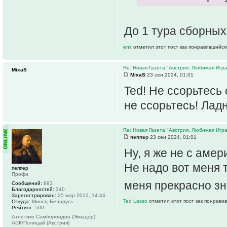
До 1 тура сборных
enit
отметил этот пост как понравившийся
Re: Новая Газета "Австрия. Любимая Игра
MixaS
MixaS
23 сен 2024, 01:01
Ted! Не ссорьтесь 
не ссорьтесь! Лад
Re: Новая Газета "Австрия. Любимая Игра
пеппер
23 сен 2024, 01:01
Ну, я же не с аме
Не надо вот меня 
пеппер
Профи
меня прекрасно з
Сообщений:
993
Благодарностей:
340
Зарегистрирован:
25 мар 2012, 14:44
Ted Lasso
отметил этот пост как понрави
Откуда:
Минск, Беларусь
Рейтинг:
500
Атлетико Самборондон (Эквадор)
АСК/Полицай (Австрия)