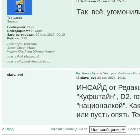
Ted Lasso
24 сен 2024, 15:33
Так, всё, угомони
Ted Lasso
Знаток
Сообщений:
2429
Благодарностей:
1409
Зарегистрирован:
26 мар 2017, 00:10
Рейтинг:
718
Ливерпуль (Англия)
Элект Спорт (Чад)
Чеджу Юнайтед (Южная Корея)
зам. в Рид (Австрия)
зам. в сборной Англии (юн.)
Re: Новая Газета "Австрия. Любимая Игра
slava_avd
slava_avd
24 сен 2024, 19:31
ИНСАЙД от Редакци
"Куфштайн", D2, го
"националкой". Как
или пусть опять Te
Пред.
Показать сообщения за:
Поле с