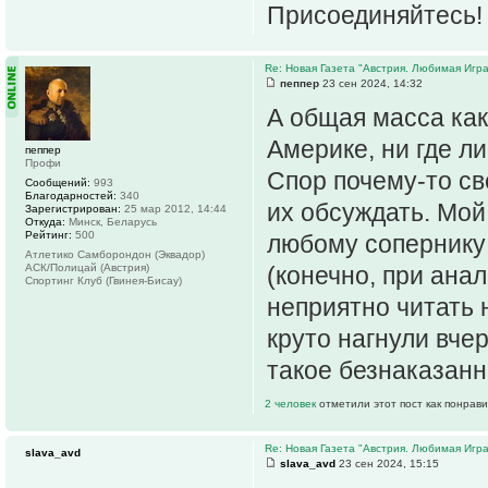
Присоединяйтесь!
Re: Новая Газета "Австрия. Любимая Игра
пеппер
23 сен 2024, 14:32
А общая масса как
Америке, ни где л
пеппер
Профи
Спор почему-то св
Сообщений:
993
Благодарностей:
340
их обсуждать. Мой
Зарегистрирован:
25 мар 2012, 14:44
Откуда:
Минск, Беларусь
Рейтинг:
500
любому сопернику
Атлетико Самборондон (Эквадор)
АСК/Полицай (Австрия)
(конечно, при ана
Спортинг Клуб (Гвинея-Бисау)
неприятно читать 
круто нагнули вчер
такое безнаказанн
2 человек
отметили этот пост как понрав
Re: Новая Газета "Австрия. Любимая Игра
slava_avd
slava_avd
23 сен 2024, 15:15