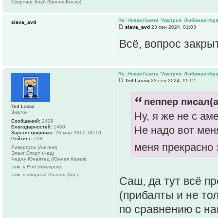
Спортинг Клуб (Гвинея-Бисау)
Re: Новая Газета "Австрия. Любимая Игра
slava_avd
slava_avd
23 сен 2024, 01:03
Всё, вопрос закрыт
Re: Новая Газета "Австрия. Любимая Игра
Ted Lasso
23 сен 2024, 11:12
пеппер писал(а
Ted Lasso
Знаток
Ну, я же не с а
Сообщений:
2429
Благодарностей:
1409
Не надо вот мен
Зарегистрирован:
26 мар 2017, 00:10
Рейтинг:
718
меня прекрасно
Ливерпуль (Англия)
Элект Спорт (Чад)
Чеджу Юнайтед (Южная Корея)
зам. в Рид (Австрия)
зам. в сборной Англии (юн.)
Саш, да тут всё пр
(прибалты и не то
по сравнению с на