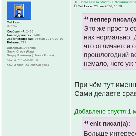
Re: Новая Газета "Австрия. Любимая Игра
Ted Lasso
23 сен 2024, 00:38
пеппер писал(а
Ted Lasso
Знаток
Это же просто о
Сообщений:
2429
Благодарностей:
1409
них нормально. 
Зарегистрирован:
26 мар 2017, 00:10
Рейтинг:
718
что отличается о
Ливерпуль (Англия)
Элект Спорт (Чад)
прошлогодний во
Чеджу Юнайтед (Южная Корея)
зам. в Рид (Австрия)
немало, чего уж 
зам. в сборной Англии (юн.)
При чём тут именн
Сами делаете сравн
Добавлено спустя 1 м
enit писал(а):
Больше интересу