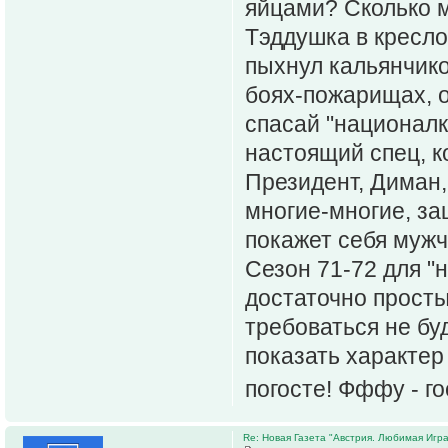
яйцами? Сколько м
Тэддушка в кресло
пыхнул кальянчиком
боях-пожарищах, о 
спасай "националк
настоящий спец, 
Президент, Диман,
многие-многие, заш
покажет себя мужч
Сезон 71-72 для "
достаточно просты
требоваться не буд
показать характер 
погосте! Фффу - г
Re: Новая Газета "Австрия. Любимая Игра