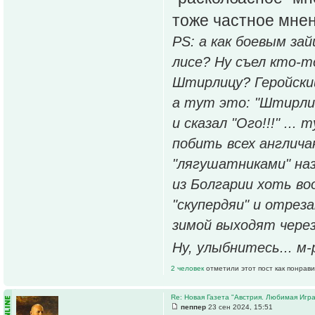
тоже частное мнен
PS: а как боевым зай
лисе? Ну съел кто-т
Штирлицу? Геройский
а тут это: "Штирлиц
и сказал "Ого!!!" ..
побить всех англича
"лягушатниками" на
из Болгарии хоть во
"скупердяи" и отрез
зимой выходят через
Ну, улыбнитесь... м
2 человек
отметили этот пост как понрав
Re: Новая Газета "Австрия. Любимая Игра
пеппер
23 сен 2024, 15:51