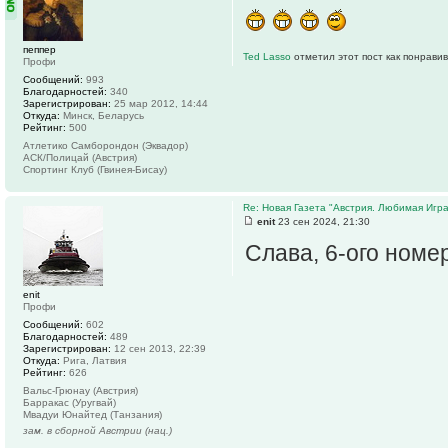
пеппер
Ted Lasso
отметил этот пост как понрави
Профи
Сообщений:
993
Благодарностей:
340
Зарегистрирован:
25 мар 2012, 14:44
Откуда:
Минск, Беларусь
Рейтинг:
500
Атлетико Самборондон (Эквадор)
АСК/Полицай (Австрия)
Спортинг Клуб (Гвинея-Бисау)
Re: Новая Газета "Австрия. Любимая Игра
enit
23 сен 2024, 21:30
Слава, 6-ого номе
enit
Профи
Сообщений:
602
Благодарностей:
489
Зарегистрирован:
12 сен 2013, 22:39
Откуда:
Рига, Латвия
Рейтинг:
626
Вальс-Грюнау (Австрия)
Барракас (Уругвай)
Мвадуи Юнайтед (Танзания)
зам. в сборной Австрии (нац.)