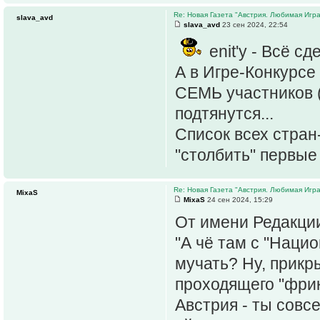
Re: Новая Газета "Австрия. Любимая Игра
slava_avd
slava_avd
23 сен 2024, 22:54
enit'y - Всё с
А в Игре-Конкурс
СЕМЬ участников (
подтянутся...
Список всех стран
"столбить" первые
Re: Новая Газета "Австрия. Любимая Игра
MixaS
MixaS
24 сен 2024, 15:29
От имени Редакции
"А чё там с "Наци
мучать? Ну, прикр
проходящего "фрик
Австрия - ты совс