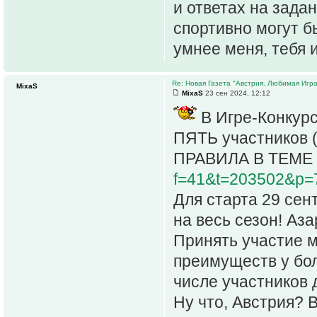
и ответах на задан
спортивно могут б
умнее меня, тебя и
Re: Новая Газета "Австрия. Любимая Игра
MixaS
MixaS
23 сен 2024, 12:12
В Игре-Конкур
ПЯТЬ участников (s
ПРАВИЛА В ТЕМЕ
f=41&t=203502&p=
Для старта 29 сен
на весь сезон! Аз
Принять участие 
преимуществ у бол
числе участников д
Ну что, Австрия?