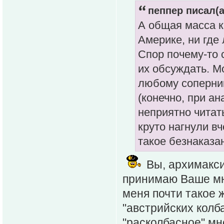
пеппер писал(а
А общая масса к
Америке, ни где
Спор почему-то 
их обсуждать. М
любому соперни
(конечно, при а
неприятно читат
круто нагнули вч
такое безнаказа
Вы, архимакси
принимаю Ваше мне
меня почти такое ж
"австрийских колб
"расколбасное" мн