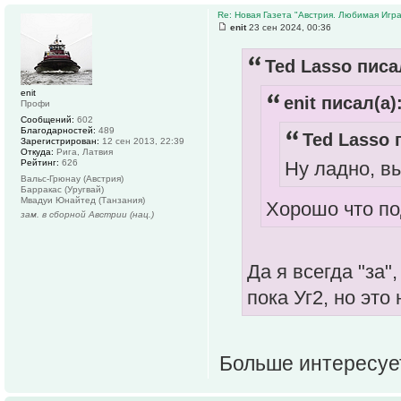
Re: Новая Газета "Австрия. Любимая Игра
enit
23 сен 2024, 00:36
Ted Lasso писа
enit
enit писал(а)
Профи
Сообщений:
602
Благодарностей:
489
Ted Lasso 
Зарегистрирован:
12 сен 2013, 22:39
Откуда:
Рига, Латвия
Рейтинг:
626
Ну ладно, в
Вальс-Грюнау (Австрия)
Барракас (Уругвай)
Мвадуи Юнайтед (Танзания)
Хорошо что п
зам. в сборной Австрии (нац.)
Да я всегда "за"
пока Уг2, но это
Больше интересует