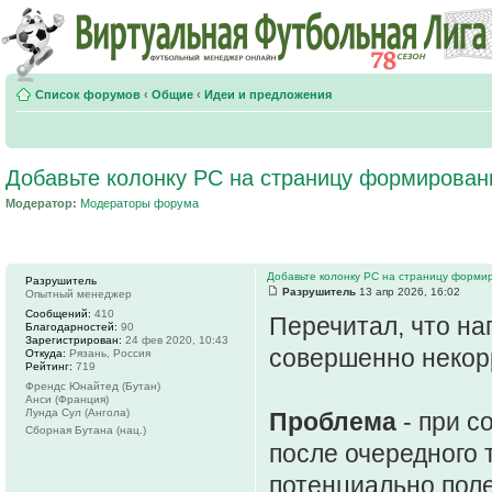
Список форумов
‹
Общие
‹
Идеи и предложения
Добавьте колонку РС на страницу формирован
Модератор:
Модераторы форума
Добавьте колонку РС на страницу форми
Разрушитель
Разрушитель
13 апр 2026, 16:02
Опытный менеджер
Сообщений:
410
Перечитал, что на
Благодарностей:
90
Зарегистрирован:
24 фев 2020, 10:43
совершенно некор
Откуда:
Рязань, Россия
Рейтинг:
719
Френдс Юнайтед (Бутан)
Анси (Франция)
Лунда Сул (Ангола)
Проблема
- при с
Сборная Бутана (нац.)
после очередного 
потенциально поле