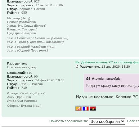
Благодарностей:
927
Зарегистрирован:
17 окт 2011, 06:06
Откуда:
Королев, Россия
Рейтинг:
655
Мельгар (Перу)
Пенанг (Малайзия)
Харас Эль Хедуд (Египет)
Гондурас (Гондурас)
Будаэрш (Венгрия)
зам. в Рейнджерс Эсватини (Эсватини)
зам. в Туран (Туркестан, Казахстан)
зам. в сборной Малайзии (нац.)
зам. в сборной Перу (мол.)
Re: Добавьте колонку РС на страницу фо
Разрушитель
Разрушитель
13 апр 2026, 18:20
Опытный менеджер
Сообщений:
410
Благодарностей:
90
Atomic писал(а):
Зарегистрирован:
24 фев 2020, 10:43
Откуда:
Рязань, Россия
Тогда уж сразу силу игрока (с
Рейтинг:
719
Френдс Юнайтед (Бутан)
Ну уж не настолько. Колонка РС
Анси (Франция)
Лунда Сул (Ангола)
Сборная Бутана (нац.)
Показать сообщения за:
Поле с