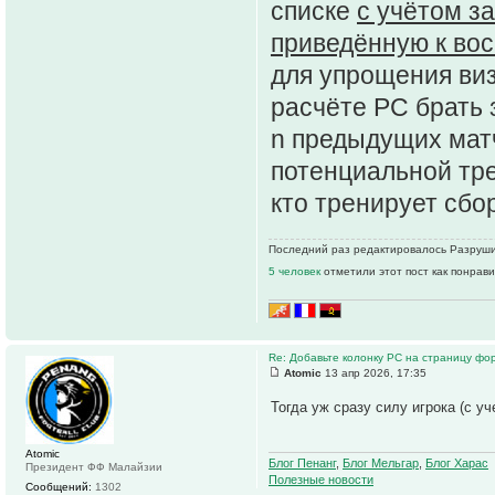
списке
с учётом з
приведённую к во
для упрощения виз
расчёте РС брать 
n предыдущих матч
потенциальной тре
кто тренирует сбо
Последний раз редактировалось Разрушите
5 человек
отметили этот пост как понрав
Re: Добавьте колонку РС на страницу фо
Atomic
13 апр 2026, 17:35
Тогда уж сразу силу игрока (с у
Atomic
Блог Пенанг
,
Блог Мельгар
,
Блог Харас
Президент ФФ Малайзии
Полезные новости
Сообщений:
1302