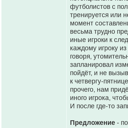
футболистов с пол
тренируется или н
момент составлени
весьма трудно пре
иные игроки к сле
каждому игроку из
говоря, утомитель
запланировал изм
пойдёт, и не вызыв
к четвергу-пятниц
прочего, нам прид
иного игрока, чтоб
И после где-то за
Предложение
- п