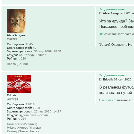
Re: Деноминация.
Alex-Sangaredi
07 се
Что за ерунда? За
Поважнее проблем
Ole
отметил этот пост 
Alex-Sangaredi
Мастер
Сообщений:
1045
"Устал? Отдохни... Но
Благодарностей:
49
Зарегистрирован:
30 апр 2009, 18:31
Откуда:
Сангареди, Гвинея
Рейтинг:
520
Порто (Бенин)
Re: Деноминация.
Edosik
07 сен 2025, 
В реальном футбол
количество нулей
Edosik
Эксперт
4 человек
отметили это
Сообщений:
12818
Благодарностей:
1826
Зарегистрирован:
22 янв 2010, 14:37
Откуда:
Буденновск, Россия
Рейтинг:
954
Химнастик (Испания)
Мбале Хироус (Уганда)
Хавелу (Ханга, Тонга)