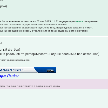
ором)
а была показана за этот пост
07 сен 2025, 11:31
модератором
Avers
по причине:
рещены сообщения, содержащие оскоpбления или наезды.
рещены сообщения, содержащие гpубые по тону, нецензурные выpажения (мат).
рещены сообщения с совсем отдаленным от темы содержанием (оффтопик).
04
льный футбол)
как в реальном то реформировать надо не всолики а все остальное)
т пост как понравившийся.
орт Панды
уров, что пишет в интернете с выключенного компа