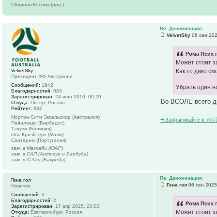
Сборная Косово (нац.)
Re: Деноминация.
VelvetSky
06 сен 202
Рома Псих 
Может стоит з
VelvetSky
Как то дико см
Президент ФФ Австралии
Сообщений:
1942
Убрать один н
Благодарностей:
683
Зарегистрирован:
24 июн 2010, 00:20
Во ВСОЛЕ всего д
Откуда:
Питер, Россия
Рейтинг:
832
Мортон Сити Эксельсиор (Австралия)
🦘Запрыгивайте в 🇦
Пайнлэндс (Барбадос)
Тахучи (Боливия)
Онс Криэйтерз (Мали)
Сантарем (Португалия)
зам. в Маккаби (ЮАР)
зам. в САП (Антигуа и Барбуда)
зам. в А`Али (Бахрейн)
Re: Деноминация.
Гена гол
Гена гол
06 сен 2025
Новичок
Сообщений:
3
Благодарностей:
2
Рома Псих 
Зарегистрирован:
17 апр 2025, 20:03
Может стоит з
Откуда:
Екатеринбург, Россия