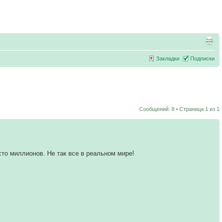
Закладки
Подписки
Сообщений: 8 • Страница
1
из
1
сто миллионов. Не так все в реальном мире!