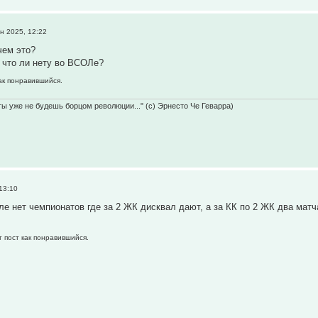
н 2025, 12:22
чем это?
 что ли нету во ВСОЛе?
как понравившийся.
 ты уже не будешь борцом революции..." (с) Эрнесто Че Геварра)
13:10
е нет чемпионатов где за 2 ЖК дисквал дают, а за КК по 2 ЖК два мат
т пост как понравившийся.