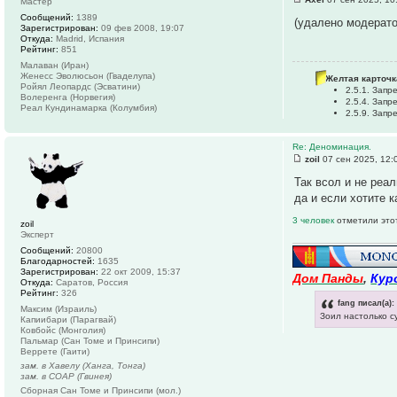
Мастер
Сообщений:
1389
(удалено модерат
Зарегистрирован:
09 фев 2008, 19:07
Откуда:
Madrid, Испания
Рейтинг:
851
Малаван (Иран)
Женесс Эволюсьон (Гваделупа)
Желтая карточк
Ройял Леопардс (Эсватини)
2.5.1. Зап
Волеренга (Норвегия)
2.5.4. Зап
Реал Кундинамарка (Колумбия)
2.5.9. Зап
Re: Деноминация.
zoil
07 сен 2025, 12:
Так всол и не реа
да и если хотите 
3 человек
отметили это
zoil
Эксперт
Сообщений:
20800
Благодарностей:
1635
Зарегистрирован:
22 окт 2009, 15:37
Дом Панды
,
Кур
Откуда:
Саратов, Россия
Рейтинг:
326
fang писал(а):
Максим (Израиль)
Зоил настолько с
Капиибари (Парагвай)
Ковбойс (Монголия)
Пальмар (Сан Томе и Принсипи)
Веррете (Гаити)
зам. в Хавелу (Ханга, Тонга)
зам. в СОАР (Гвинея)
Сборная Сан Томе и Принсипи (мол.)