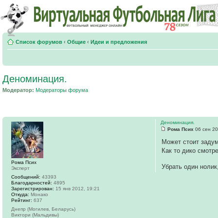
Список форумов
‹
Общие
‹
Идеи и предложения
Деноминация.
Модератор:
Модераторы форума
Деноминация.
Рома Псих
06 сен 20
Может стоит заду
Как то дико смотр
Рома Псих
Убрать один нолик
Эксперт
Сообщений:
43393
Благодарностей:
4895
Зарегистрирован:
15 янв 2012, 19:21
Откуда:
Монако
Рейтинг:
637
Днепр (Могилев, Беларусь)
Виктори (Мальдивы)