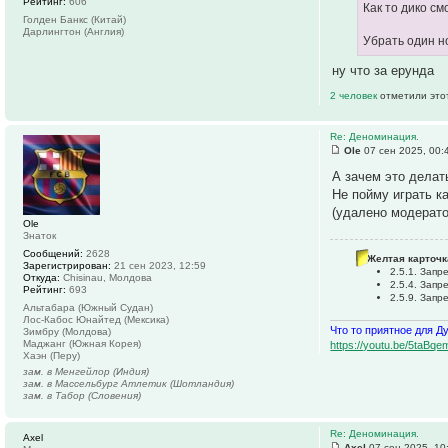
Рейтинг:
606
Как то дико см
Голден Банкс (Китай)
Дарлингтон (Англия)
Убрать один н
ну что за ерунда
2 человек
отметили это
Re: Деноминация.
Ole
07 сен 2025, 00:
А зачем это делат
Не пойму играть ка
(удалено модерат
Ole
Знаток
Сообщений:
2628
Желтая карточк
Зарегистрирован:
21 сен 2023, 12:59
2.5.1. Зап
Откуда:
Chisinau, Молдова
2.5.4. Зап
Рейтинг:
693
2.5.9. Зап
Альтабара (Южный Судан)
Лос-Кабос Юнайтед (Мексика)
Что то приятное для Д
Зимбру (Молдова)
Маджанг (Южная Корея)
https://youtu.be/5ta
Хаэн (Перу)
зам. в Менгейлор (Индия)
зам. в Массельбург Атлетик (Шотландия)
зам. в Табор (Словения)
Re: Деноминация.
Axel
Axel
07 сен 2025, 10