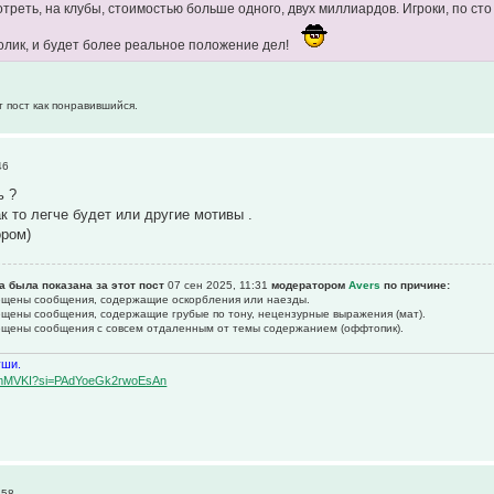
отреть, на клубы, стоимостью больше одного, двух миллиардов. Игроки, по сто
олик, и будет более реальное положение дел!
т пост как понравившийся.
46
ь ?
к то легче будет или другие мотивы .
ором)
а была показана за этот пост
07 сен 2025, 11:31
модератором
Avers
по причине:
рещены сообщения, содержащие оскоpбления или наезды.
рещены сообщения, содержащие гpубые по тону, нецензурные выpажения (мат).
рещены сообщения с совсем отдаленным от темы содержанием (оффтопик).
уши.
BqemMVKI?si=PAdYoeGk2rwoEsAn
:58