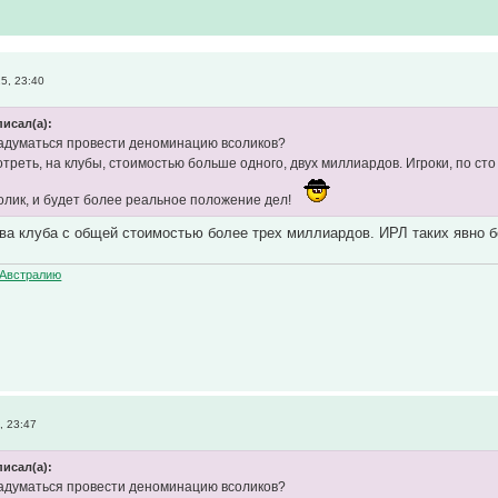
5, 23:40
писал(а):
адуматься провести деноминацию всоликов?
отреть, на клубы, стоимостью больше одного, двух миллиардов. Игроки, по сто
олик, и будет более реальное положение дел!
ва клуба с общей стоимостью более трех миллиардов. ИРЛ таких явно 
Австралию
, 23:47
писал(а):
адуматься провести деноминацию всоликов?