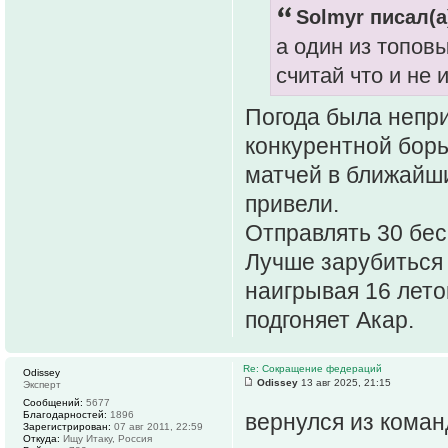
Solmyr писал(а
а один из топовы
считай что и не и
Погода была непри
конкурентной борь
матчей в ближайши
привели.
Отправлять 30 бес
Лучше зарубиться
наигрывая 16 лето
подгоняет Акар.
Re: Сокращение федераций
Odissey
Odissey
13 авг 2025, 21:15
Эксперт
Сообщений:
5677
Благодарностей:
1896
вернулся из коман
Зарегистрирован:
07 авг 2011, 22:59
Откуда:
Ищу Итаку, Россия