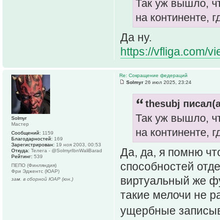
Так уж вышло, ч
на континенте, г
Да ну.
https://vfliga.com/
Re: Сокращение федераций
Solmyr
26 июл 2025, 23:24
thesubj писал(а
Так уж вышло, ч
Solmyr
Мастер
на континенте, г
Сообщений:
1159
Благодарностей:
169
Зарегистрирован:
19 ноя 2003, 00:53
Да, да, я помню ч
Откуда:
Телега - @SolmyrIbnWaliBarad
Рейтинг:
539
способностей отде
ПЕПО (Финляндия)
Фри Эджентс (ЮАР)
виртуальный же фу
зам. в сборной ЮАР (юн.)
такие мелочи не р
ущербные записы