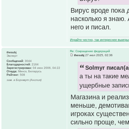
Вирус вроде пока 
насколько я знаю.
него и писал.
Играйте честно, так интереснее выигры
Re: Сокращение федераций
thesubj
thesubj
27 июл 2025, 02:36
Эксперт
Сообщений:
3044
Благодарностей:
2164
Solmyr писал(а
Зарегистрирован:
04 июн 2006, 04:22
Откуда:
Минск, Беларусь
а ты на такие м
Рейтинг:
508
зам. в Борнмут (Англия)
ущербные запи
Магазина и реали
меньше, демотивац
игроках существен
сильно проще, чем