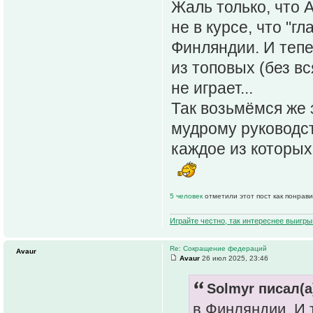
Жаль только, что 
не в курсе, что "гл
Финляндии. И тепе
из топовых (без вс
не играет...
Так возьмёмся же 
мудрому руководст
каждое из которых
5 человек
отметили этот пост как понрав
Играйте честно, так интереснее выигры
Re: Сокращение федераций
Avaur
Avaur
26 июл 2025, 23:46
Solmyr писал(а
в Финляндии. И 