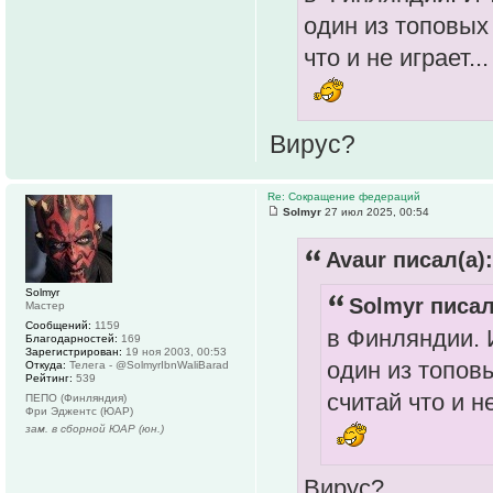
один из топовых 
что и не играет...
Вирус?
Re: Сокращение федераций
Solmyr
27 июл 2025, 00:54
Avaur писал(а):
Solmyr
Solmyr писал
Мастер
Сообщений:
1159
в Финляндии. 
Благодарностей:
169
Зарегистрирован:
19 ноя 2003, 00:53
один из топовы
Откуда:
Телега - @SolmyrIbnWaliBarad
Рейтинг:
539
считай что и не
ПЕПО (Финляндия)
Фри Эджентс (ЮАР)
зам. в сборной ЮАР (юн.)
Вирус?