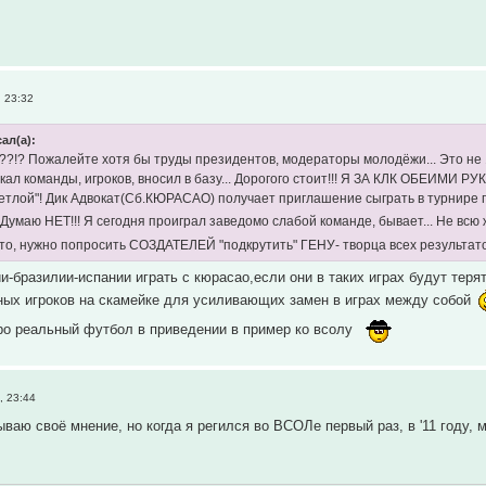
 23:32
ал(а):
К??!? Пожалейте хотя бы труды президентов, модераторы молодёжи... Это не
ал команды, игроков, вносил в базу... Дорогого стоит!!! Я ЗА КЛК ОБЕИМИ РУК
метлой"! Дик Адвокат(Сб.КЮРАСАО) получает приглашение сыграть в турнире п
* Думаю НЕТ!!! Я сегодня проиграл заведомо слабой команде, бывает... Не всю
то, нужно попросить СОЗДАТЕЛЕЙ "подкрутить" ГЕНУ- творца всех результатов
и-бразилии-испании играть с кюрасао,если они в таких играх будут терят
ных игроков на скамейке для усиливающих замен в играх между собой
ро реальный футбол в приведении в пример ко всолу
, 23:44
ываю своё мнение, но когда я регился во ВСОЛе первый раз, в '11 году,