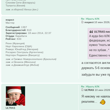
Слоним Сити (Беларусь)
Таланта (Кения)
зам. в сборной Кении (юн.)
Re: Убрать КЛК
respect
respect
10 июн 2026,
Мастер
Сообщений:
1367
Благодарностей:
613
ULTRAS пис
Зарегистрирован:
18 июл 2014, 22:37
А куда без КЛ
Откуда:
Кирибати
Рейтинг:
633
федерации, иск
Ренн (Франция)
нужно "гнать 
Норт Каролина (США)
Риверс Юнайтед (Нигерия)
не по зубам...
Росарио Сентраль (Аргентина)
Нортерн Риджион (Вануату)
Единственно ч
зам. в Гремио Новоризонтино (Бразилия)
зам. в Некакса (Мексика)
а согласятся англи
зам. в Джамшедпур (Индия)
держать 5-6 основ
забудьте вы уже п
Re: Убрать КЛК
ULTRAS
10 июн 2026
Я никому не навяз
реалиям...
ULTRAS