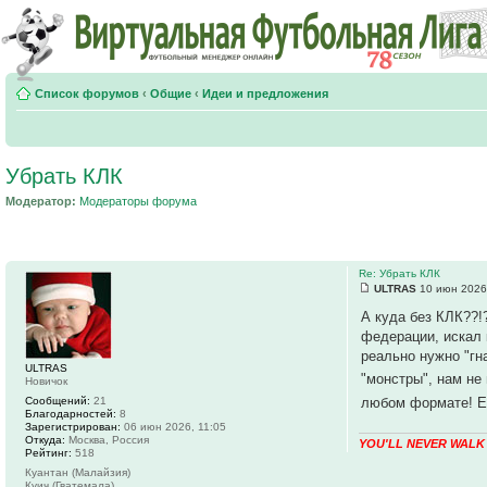
Список форумов
‹
Общие
‹
Идеи и предложения
Убрать КЛК
Модератор:
Модераторы форума
Re: Убрать КЛК
ULTRAS
10 июн 2026
А куда без КЛК??!
федерации, искал 
реально нужно "гн
ULTRAS
"монстры", нам не
Новичок
Сообщений:
21
любом формате! Ед
Благодарностей:
8
Зарегистрирован:
06 июн 2026, 11:05
Откуда:
Москва, Россия
YOU'LL NEVER WALK
Рейтинг:
518
Куантан (Малайзия)
Куич (Гватемала)