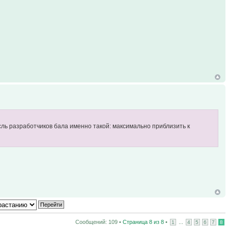
ысль разработчиков бала именно такой: максимально приблизить к
Сообщений: 109 •
Страница
8
из
8
•
...
1
4
5
6
7
8