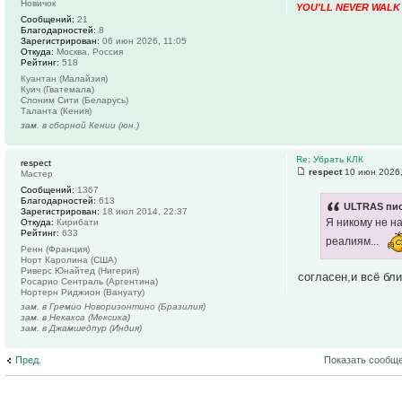
Новичок
YOU'LL NEVER WALK
Сообщений:
21
Благодарностей:
8
Зарегистрирован:
06 июн 2026, 11:05
Откуда:
Москва, Россия
Рейтинг:
518
Куантан (Малайзия)
Куич (Гватемала)
Слоним Сити (Беларусь)
Таланта (Кения)
зам. в сборной Кении (юн.)
Re: Убрать КЛК
respect
respect
10 июн 2026,
Мастер
Сообщений:
1367
Благодарностей:
613
ULTRAS пис
Зарегистрирован:
18 июл 2014, 22:37
Я никому не на
Откуда:
Кирибати
Рейтинг:
633
реалиям...
Ренн (Франция)
Норт Каролина (США)
Риверс Юнайтед (Нигерия)
согласен,и всё бл
Росарио Сентраль (Аргентина)
Нортерн Риджион (Вануату)
зам. в Гремио Новоризонтино (Бразилия)
зам. в Некакса (Мексика)
зам. в Джамшедпур (Индия)
Пред.
Показать сообще