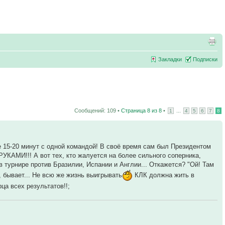
Закладки
Подписки
Сообщений: 109 •
Страница
8
из
8
•
...
1
4
5
6
7
8
е 15-20 минут с одной командой! В своё время сам был Президентом
РУКАМИ!!! А вот тех, кто жалуется на более сильного соперника,
 турнире против Бразилии, Испании и Англии... Откажется? "Ой! Там
, бывает... Не всю же жизнь выигрывать
КЛК должна жить в
а всех результатов!!;