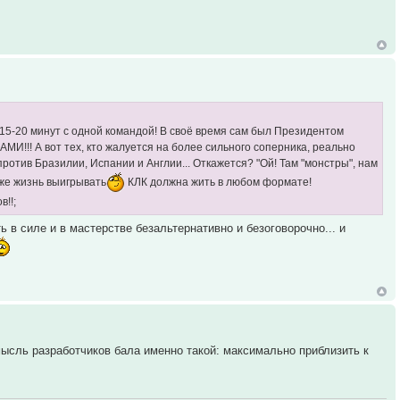
 15-20 минут с одной командой! В своё время сам был Президентом
АМИ!!! А вот тех, кто жалуется на более сильного соперника, реально
ротив Бразилии, Испании и Англии... Откажется? "Ой! Там "монстры", нам
 же жизнь выигрывать
КЛК должна жить в любом формате!
!!;
ь в силе и в мастерстве безальтернативно и безоговорочно... и
 мысль разработчиков бала именно такой: максимально приблизить к