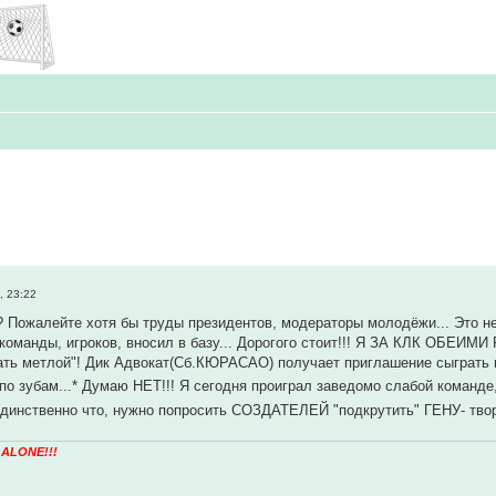
, 23:22
? Пожалейте хотя бы труды президентов, модераторы молодёжи... Это н
команды, игроков, вносил в базу... Дорогого стоит!!! Я ЗА КЛК ОБЕИМИ 
ать метлой"! Дик Адвокат(Сб.КЮРАСАО) получает приглашение сыграть в
 по зубам...* Думаю НЕТ!!! Я сегодня проиграл заведомо слабой команде
инственно что, нужно попросить СОЗДАТЕЛЕЙ "подкрутить" ГЕНУ- творц
 ALONE!!!