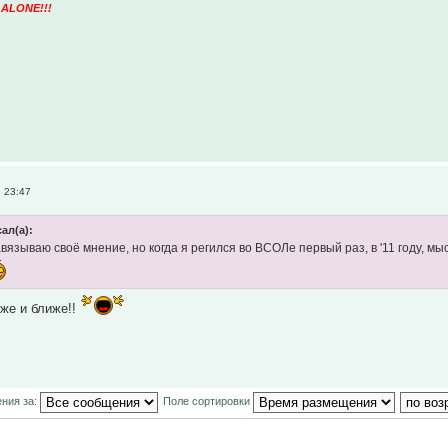
 ALONE!!!
 23:47
ал(а):
вязываю своё мнение, но когда я регился во ВСОЛе первый раз, в '11 году, м
иже и ближе!!
ния за:
Поле сортировки