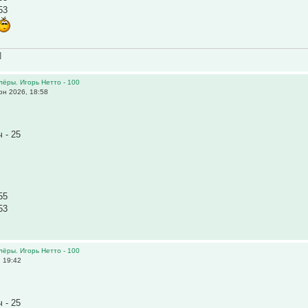
53
]
олёры. Игорь Нетто - 100
н 2026, 18:58
 - 25
55
53
олёры. Игорь Нетто - 100
 19:42
 - 25