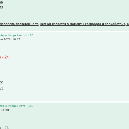
55
53
еловека является не то, кем он является в моменты комфорта и спокойствия, а
олёры. Игорь Нетто - 100
н 2026, 16:47
 - 24
55
53
олёры. Игорь Нетто - 100
 16:58
 - 24