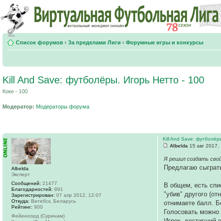
Список форумов
‹
За пределами Лиги
‹
Форумные игры и конкурсы
Kill And Save: футболёры. Игорь Нетто - 100
Коке - 100
Модератор:
Модераторы форума
Kill And Save: футболёр
Albelda
15 авг 2017,
Я решил создать свой
Предлагаю сыграт
Albelda
Эксперт
Сообщений:
21477
В общем, есть спи
Благодарностей:
891
"убив" другого (от
Зарегистрирован:
07 апр 2012, 12:07
Откуда:
Витебск, Беларусь
отнимаете балл. Б
Рейтинг:
900
Голосовать можно 
Фейеноорд (Суринам)
Игрок, достигший 