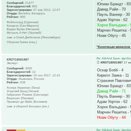
Сообщений:
21477
Юлиан Брандт - 83
Благодарностей:
891
Давид Райя - 70
Зарегистрирован:
07 апр 2012, 12:07
Откуда:
Витебск, Беларусь
Пауль Ваннер - 30
Рейтинг:
900
Адам Уортон - 62
Фейеноорд (Суринам)
Хорхе Вальдано - 
Калдезе (Сан-Марино)
Варри Вулвз (Нигерия)
Марчен Решитка - 
Мутуаль А-Нет (Уругвай)
Ноам Обугу - 45
зам. в Стад Дюделанж (Люксембург)
Сборная Гуама (нац.)
"Конечным мерилом ч
Re: Kill And Save: футб
KROT18091987
KROT18091987
17 ию
Эксперт
Сообщений:
3000
Оскар Бобб - 4
Благодарностей:
12
Кирилл Заика - 11
Зарегистрирован:
10 сен 2017, 12:41
Откуда:
Ульяновск, Россия
Страхиня Павлович
Рейтинг:
639
Юлиан Брандт - 83
Асокуа Уорриорс (Гана)
Давид Райя - 71
Угерский Брод (Чехия)
Габриэлит Ремикс (Сингапур)
Пауль Ваннер - 30
Верагуас (Панама)
Адам Уортон - 62
Примеро де Майо (Боливия)
зам. в сборной Боливии (юн.)
Хорхе Вальдано - 
Марчен Решитка - 
Ноам Обугу - 44
Re: Kill And Save: футб