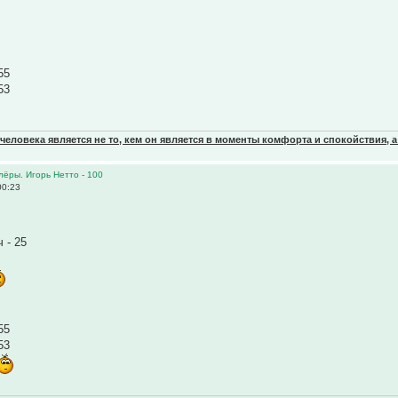
55
53
еловека является не то, кем он является в моменты комфорта и спокойствия, а
олёры. Игорь Нетто - 100
00:23
 - 25
55
53