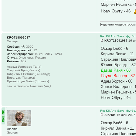
Марчен Решитка - 
Ноам Обугу - 46
[удалено модератором
Re: Kill And Save: футб
KROT18091987
KROT18091987
16 ию
Эксперт
Сообщений:
3000
Оскар Бобб - 6
Благодарностей:
12
Кирилл Заика - 11
Зарегистрирован:
10 сен 2017, 12:41
Откуда:
Ульяновск, Россия
Страхиня Павлович
Рейтинг:
639
Юлиан Брандт - 82
Асокуа Уорриорс (Гана)
Давид Райя - 68
Угерский Брод (Чехия)
Габриэлит Ремикс (Сингапур)
Пауль Ваннер - 32
Верагуас (Панама)
Адам Уортон - 60
Примеро де Майо (Боливия)
зам. в сборной Боливии (юн.)
Хорхе Вальдано - 
Марчен Решитка - 
Ноам Обугу - 46
Re: Kill And Save: футб
Albelda
16 июн 2026,
Оскар Бобб - 6
Кирилл Заика - 11
Albelda
Эксперт
Страхиня Павлович