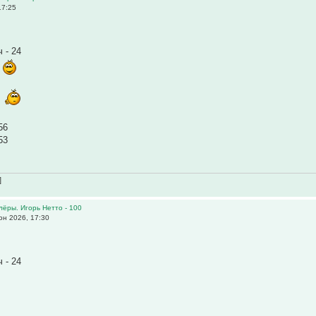
17:25
 - 24
4
9
56
53
]
олёры. Игорь Нетто - 100
н 2026, 17:30
 - 24