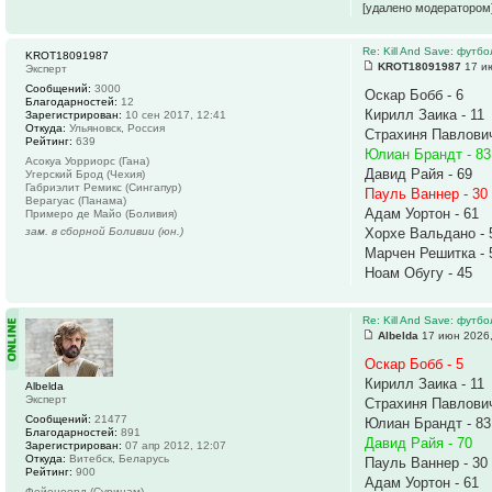
[удалено модератором
Re: Kill And Save: футб
KROT18091987
KROT18091987
17 ию
Эксперт
Сообщений:
3000
Оскар Бобб - 6
Благодарностей:
12
Кирилл Заика - 11
Зарегистрирован:
10 сен 2017, 12:41
Откуда:
Ульяновск, Россия
Страхиня Павлович
Рейтинг:
639
Юлиан Брандт - 83
Асокуа Уорриорс (Гана)
Давид Райя - 69
Угерский Брод (Чехия)
Габриэлит Ремикс (Сингапур)
Пауль Ваннер - 30
Верагуас (Панама)
Адам Уортон - 61
Примеро де Майо (Боливия)
зам. в сборной Боливии (юн.)
Хорхе Вальдано - 
Марчен Решитка - 
Ноам Обугу - 45
Re: Kill And Save: футб
Albelda
17 июн 2026,
Оскар Бобб - 5
Кирилл Заика - 11
Albelda
Эксперт
Страхиня Павлович
Сообщений:
21477
Юлиан Брандт - 83
Благодарностей:
891
Давид Райя - 70
Зарегистрирован:
07 апр 2012, 12:07
Откуда:
Витебск, Беларусь
Пауль Ваннер - 30
Рейтинг:
900
Адам Уортон - 61
Фейеноорд (Суринам)