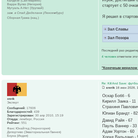
Калдезе (Сан-Марино)
Варри Вулвз (Нигерия)
стартует с 50 очка
Мутуаль А-Нет (Уругвай)
зам. в Стад Дюделанж (Люксембург)
Я решил в стартов
Сборная Гуама (нац.)
Зал Славы
Зал Позора
Последний раз редактир
4 человек
отметили это
"Конечным мерилом ч
Re: Kill And Save: футб
xrerik
16 июн 2026, 
Оскар Бобб - 6
xrerik
Кирилл Заика - 11
Эксперт
Страхиня Павлович
Сообщений:
17606
Благодарностей:
439
Юлиан Брандт - 8
Зарегистрирован:
30 апр 2010, 15:19
Откуда:
лемберг, Россия
Давид Райя - 67
Рейтинг:
551
Пауль Ваннер - 33
Фанс Юнайтед (Черногория)
Адам Уортон - 60
Депортиво (Экваториальная Гвинея)
Бхуна (Индия)
Хорхе Вальдано - 