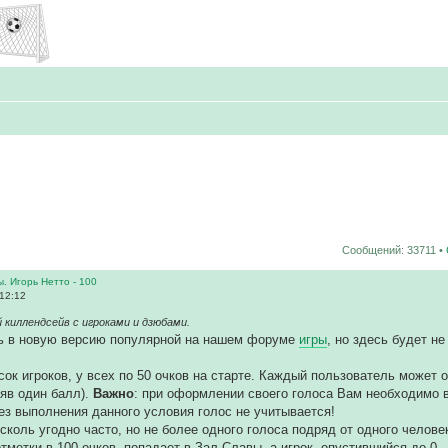
Сообщений: 33711 •
ы. Игорь Нетто - 100
 12:12
 киллендсейв с игроками и дзюбами.
ь в новую версию популярной на нашем форуме
игры
, но здесь будет н
сок игроков, у всех по 50 очков на старте. Каждый пользователь может о
няв один балл).
Важно
: при оформлении своего голоса Вам необходимо 
ез выполнения данного условия голос не учитывается!
сколь угодно часто, но не более одного голоса подряд от одного челове
отметки в 100 очков, попадает в Зал Славы, а игрок, опустившийся до 0 