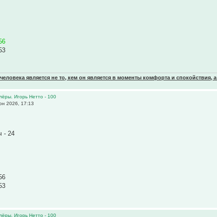
56
53
еловека является не то, кем он является в моменты комфорта и спокойствия, а
олёры. Игорь Нетто - 100
н 2026, 17:13
 - 24
56
53
олёры. Игорь Нетто - 100