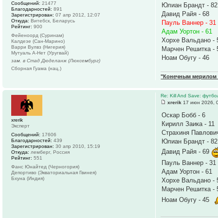
Сообщений:
21477
Юлиан Брандт - 82
Благодарностей:
891
Давид Райя - 68
Зарегистрирован:
07 апр 2012, 12:07
Откуда:
Витебск, Беларусь
Пауль Ваннер - 31
Рейтинг:
900
Адам Уортон - 61
Фейеноорд (Суринам)
Хорхе Вальдано - 
Калдезе (Сан-Марино)
Варри Вулвз (Нигерия)
Марчен Решитка - 
Мутуаль А-Нет (Уругвай)
Ноам Обугу - 46
зам. в Стад Дюделанж (Люксембург)
Сборная Гуама (нац.)
"Конечным мерилом ч
Re: Kill And Save: футб
xrerik
17 июн 2026, 
Оскар Бобб - 6
xrerik
Кирилл Заика - 11
Эксперт
Страхиня Павлович
Сообщений:
17606
Благодарностей:
439
Юлиан Брандт - 82
Зарегистрирован:
30 апр 2010, 15:19
Давид Райя - 69
Откуда:
лемберг, Россия
Рейтинг:
551
Пауль Ваннер - 31
Фанс Юнайтед (Черногория)
Адам Уортон - 61
Депортиво (Экваториальная Гвинея)
Бхуна (Индия)
Хорхе Вальдано - 
Марчен Решитка - 
Ноам Обугу - 45