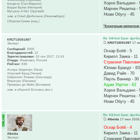
Хорхе Вальдано - 
Калдезе (Сан-Марино)
Варри Вулвз (Нигерия)
Марчен Решитка - 
Мутуаль А-Нет (Уругвай)
Ноам Обугу - 45
зам. в Стад Дюделанж (Люксембург)
Сборная Гуама (нац.)
"Конечным мерилом ч
Re: Kill And Save: футб
KROT18091987
KROT18091987
17 ию
Эксперт
Сообщений:
3000
Оскар Бобб - 5
Благодарностей:
12
Кирилл Заика - 11
Зарегистрирован:
10 сен 2017, 12:41
Откуда:
Ульяновск, Россия
Страхиня Павлович
Рейтинг:
639
Юлиан Брандт - 83
Асокуа Уорриорс (Гана)
Давид Райя - 70
Угерский Брод (Чехия)
Габриэлит Ремикс (Сингапур)
Пауль Ваннер - 30
Верагуас (Панама)
Адам Уортон - 62
Примеро де Майо (Боливия)
зам. в сборной Боливии (юн.)
Хорхе Вальдано - 
Марчен Решитка - 
Ноам Обугу - 45
Re: Kill And Save: футб
Albelda
17 июн 2026,
Оскар Бобб - 4
Кирилл Заика - 11
Albelda
Эксперт
Страхиня Павлович