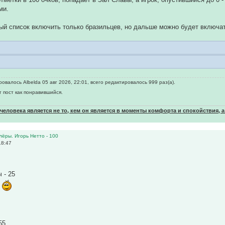
ми.
ый список включить только бразильцев, но дальше можно будет включа
овалось Albelda 05 авг 2026, 22:01, всего редактировалось 999 раз(а).
т пост как понравившийся.
еловека является не то, кем он является в моменты комфорта и спокойствия, а
олёры. Игорь Нетто - 100
18:47
 - 25
2
55