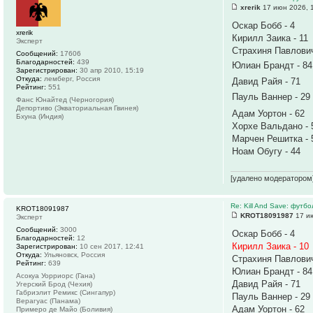
xrerik
17 июн 2026, 
Оскар Бобб - 4
xrerik
Кирилл Заика - 11
Эксперт
Страхиня Павлович
Сообщений:
17606
Благодарностей:
439
Юлиан Брандт - 8
Зарегистрирован:
30 апр 2010, 15:19
Откуда:
лемберг, Россия
Давид Райя - 71
Рейтинг:
551
Пауль Ваннер - 2
Фанс Юнайтед (Черногория)
Депортиво (Экваториальная Гвинея)
Адам Уортон - 62
Бхуна (Индия)
Хорхе Вальдано - 
Марчен Решитка - 
Ноам Обугу - 44
[удалено модератором
Re: Kill And Save: футб
KROT18091987
KROT18091987
17 ию
Эксперт
Сообщений:
3000
Оскар Бобб - 4
Благодарностей:
12
Кирилл Заика - 10
Зарегистрирован:
10 сен 2017, 12:41
Откуда:
Ульяновск, Россия
Страхиня Павлович
Рейтинг:
639
Юлиан Брандт - 84
Асокуа Уорриорс (Гана)
Давид Райя - 71
Угерский Брод (Чехия)
Габриэлит Ремикс (Сингапур)
Пауль Ваннер - 29
Верагуас (Панама)
Адам Уортон - 62
Примеро де Майо (Боливия)