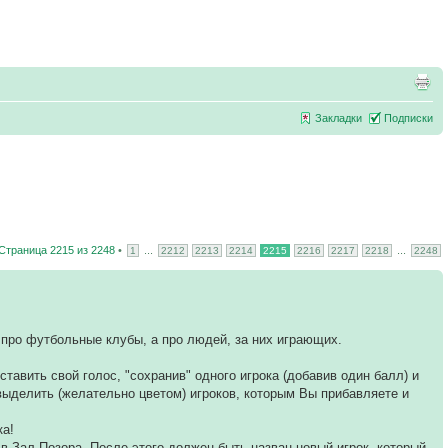
Закладки
Подписки
Страница
2215
из
2248
•
...
...
1
2212
2213
2214
2215
2216
2217
2218
2248
е про футбольные клубы, а про людей, за них играющих.
ставить свой голос, "сохранив" одного игрока (добавив один балл) и
выделить (желательно цветом) игроков, которым Вы прибавляете и
ка!
- в Зал Позора. После этого должен быть назван новый игрок, который