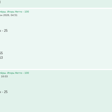
]
олёры. Игорь Нетто - 100
н 2026, 04:51
 - 25
55
53
олёры. Игорь Нетто - 100
 16:03
 - 25