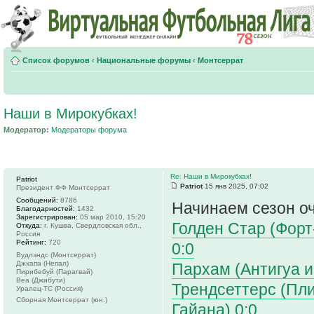
Список форумов
‹
Национальные форумы
‹
Монтсеррат
Наши в Мирокубках!
Модератор:
Модераторы форума
Re: Наши в Мирокубках!
Patriot
Patriot
15 янв 2025, 07:02
Президент ФФ Монтсеррат
Сообщений:
8786
Начинаем сезон оч
Благодарностей:
1432
Зарегистрирован:
05 мар 2010, 15:20
Голден Стар (Форт
Откуда:
г. Кушва, Свердловская обл.,
Россия
Рейтинг:
720
0:0
Вудлэндс (Монтсеррат)
Джхапа (Непал)
Пархам (Антигуа и
Пирибебуй (Парагвай)
Веа (Джибути)
Трендсеттерс (Пли
Уралец-ТС (Россия)
Сборная Монтсеррат (юн.)
Гайана) 0:0