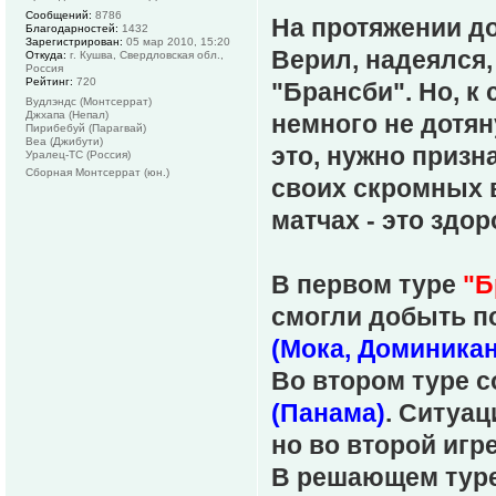
Сообщений:
8786
На протяжении до
Благодарностей:
1432
Зарегистрирован:
05 мар 2010, 15:20
Верил, надеялся,
Откуда:
г. Кушва, Свердловская обл.,
Россия
Рейтинг:
720
"Брансби". Но, 
Вудлэндс (Монтсеррат)
Джхапа (Непал)
немного не дотян
Пирибебуй (Парагвай)
Веа (Джибути)
это, нужно призн
Уралец-ТС (Россия)
Сборная Монтсеррат (юн.)
своих скромных 
матчах - это здор
В первом туре
"Б
смогли добыть по
(Мока, Доминикан
Во втором туре 
(Панама)
. Ситуац
но во второй игре
В решающем туре,