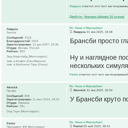
Лавруха
отметил этот пост как понравивш
Джибути- Чемпион Африки 34 сезона!
Re: Наши в Мирокубках!
Лавруха
Лавруха
31 янв 2025, 16:48
Знаток
Сообщений:
2315
Брансби просто гл
Благодарностей:
1624
Зарегистрирован:
12 дек 2007, 23:30
Откуда:
Москва, Россия
Рейтинг:
663
Ну и наглядное пос
Энд Апартхайд (Монтсеррат)
зам. в Космос (Сан-Марино)
нескольких симул
зам. в Калдикот Таун (Уэльс)
Patriot
отметил этот пост как понравивший
Re: Наши в Мирокубках!
Alexnick
Alexnick
31 янв 2025, 20:54
Профи
Сообщений:
809
У Брансби круто п
Зарегистрирован:
11 июл 2014, 18:22
Откуда:
Украина
Рейтинг:
591
Олд Таун (Монтсеррат)
Re: Наши в Мирокубках!
Patriot
Patriot
05 май 2025, 09:41
Президент ФФ Монтсеррат