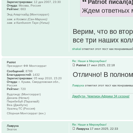
Patriot писал(а)
Зарегистрирован:
12 дек 2007, 23:30
Откуда:
Москва, Россия
Ждем ответных м
Рейтинг:
663
Энд Апартхайд (Монтсеррат)
зам. в Космос (Сан-Марино)
зам. в Калдикот Таун (Уэльс)
Верим, что во вто
все три наших кол
shakal
отметил этот пост как понравивший
Re: Наши в Мирокубках!
Patriot
Patriot
17 июл 2025, 22:18
Президент ФФ Монтсеррат
Сообщений:
8786
Отлично! В полном
Благодарностей:
1432
Зарегистрирован:
05 мар 2010, 15:20
Откуда:
г. Кушва, Свердловская обл.,
Россия
Лавруха
отметил этот пост как понравивш
Рейтинг:
720
Вудлэндс (Монтсеррат)
Джибути- Чемпион Африки 34 сезона!
Джхапа (Непал)
Пирибебуй (Парагвай)
Веа (Джибути)
Уралец-ТС (Россия)
Сборная Монтсеррат (юн.)
Re: Наши в Мирокубках!
Лавруха
Лавруха
17 июл 2025, 22:33
Знаток