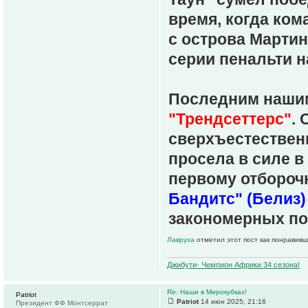
время, когда ком
с острова Мартини
серии пенальти н
Последним нашим
"Трендсеттерс"
. 
сверхъестественн
просела в силе в
первому отбороч
Бандитс" (Белиз)
закономерных пор
Лавруха
отметил этот пост как понравивш
Джибути- Чемпион Африки 34 сезона!
Re: Наши в Мирокубках!
Patriot
Patriot
14 июн 2025, 21:16
Президент ФФ Монтсеррат