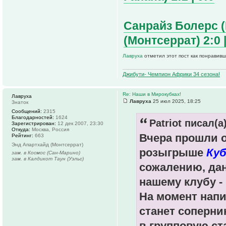
Санрайз Болерс (
(Монтсеррат) 2:0 |
Лавруха
отметил этот пост как понравивш
Джибути- Чемпион Африки 34 сезона!
Re: Наши в Мирокубках!
Лавруха
Лавруха
25 июл 2025, 18:25
Знаток
Сообщений:
2315
Благодарностей:
1624
Patriot писал(а)
Зарегистрирован:
12 дек 2007, 23:30
Откуда:
Москва, Россия
Вчера прошли о
Рейтинг:
663
Энд Апартхайд (Монтсеррат)
розыгрыше
Куб
зам. в Космос (Сан-Марино)
зам. в Калдикот Таун (Уэльс)
сожалению, да
нашему клубу -
На момент напи
станет соперни
в групповую ст