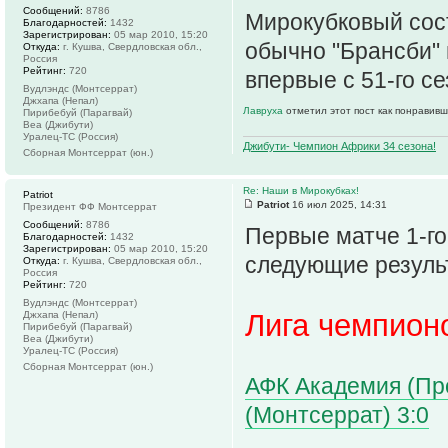
Сообщений:
8786
Мирокубковый сост
Благодарностей:
1432
Зарегистрирован:
05 мар 2010, 15:20
обычно "Брансби" и
Откуда:
г. Кушва, Свердловская обл.,
Россия
Рейтинг:
720
впервые с 51-го се
Вудлэндс (Монтсеррат)
Джхапа (Непал)
Лавруха
отметил этот пост как понравивш
Пирибебуй (Парагвай)
Веа (Джибути)
Уралец-ТС (Россия)
Джибути- Чемпион Африки 34 сезона!
Сборная Монтсеррат (юн.)
Re: Наши в Мирокубках!
Patriot
Patriot
16 июл 2025, 14:31
Президент ФФ Монтсеррат
Сообщений:
8786
Первые матче 1-г
Благодарностей:
1432
Зарегистрирован:
05 мар 2010, 15:20
следующие резуль
Откуда:
г. Кушва, Свердловская обл.,
Россия
Рейтинг:
720
Вудлэндс (Монтсеррат)
Лига чемпион
Джхапа (Непал)
Пирибебуй (Парагвай)
Веа (Джибути)
Уралец-ТС (Россия)
Сборная Монтсеррат (юн.)
АФК Академия (Про
(Монтсеррат) 3:0