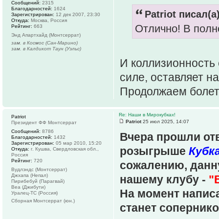
Сообщений:
2315
Благодарностей:
1624
Patriot писал(а)
Зарегистрирован:
12 дек 2007, 23:30
Откуда:
Москва, Россия
Отлично! В полн
Рейтинг:
663
Энд Апартхайд (Монтсеррат)
зам. в Космос (Сан-Марино)
зам. в Калдикот Таун (Уэльс)
И коллизионность 
силе, оставляет н
Продолжаем болет
Re: Наши в Мирокубках!
Patriot
Patriot
25 июл 2025, 14:07
Президент ФФ Монтсеррат
Сообщений:
8786
Вчера прошли отв
Благодарностей:
1432
Зарегистрирован:
05 мар 2010, 15:20
розыгрыше
Кубк
Откуда:
г. Кушва, Свердловская обл.,
Россия
Рейтинг:
720
сожалению, данн
Вудлэндс (Монтсеррат)
Джхапа (Непал)
нашему клубу -
"
Пирибебуй (Парагвай)
Веа (Джибути)
На момент написа
Уралец-ТС (Россия)
Сборная Монтсеррат (юн.)
станет соперник