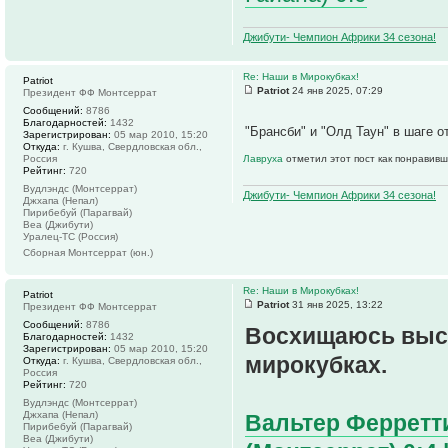
Джибути- Чемпион Африки 34 сезона!
Re: Наши в Мирокубках!
Patriot
Patriot
24 янв 2025, 07:29
Президент ФФ Монтсеррат
Сообщений:
8786
Благодарностей:
1432
"Брансби" и "Олд Таун" в шаге 
Зарегистрирован:
05 мар 2010, 15:20
Откуда:
г. Кушва, Свердловская обл.,
Россия
Лавруха
отметил этот пост как понравивш
Рейтинг:
720
Вудлэндс (Монтсеррат)
Джибути- Чемпион Африки 34 сезона!
Джхапа (Непал)
Пирибебуй (Парагвай)
Веа (Джибути)
Уралец-ТС (Россия)
Сборная Монтсеррат (юн.)
Re: Наши в Мирокубках!
Patriot
Patriot
31 янв 2025, 13:22
Президент ФФ Монтсеррат
Сообщений:
8786
Восхищаюсь выст
Благодарностей:
1432
Зарегистрирован:
05 мар 2010, 15:20
мирокубках.
Откуда:
г. Кушва, Свердловская обл.,
Россия
Рейтинг:
720
Вудлэндс (Монтсеррат)
Джхапа (Непал)
Вальтер Ферретти
Пирибебуй (Парагвай)
Веа (Джибути)