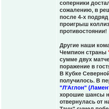
соперники доста
сожалению, в ре
после 4-х подря
проигрыш коллизи
противостоянии!
Другие наши ком
Чемпион страны
сумме двух матч
поражение в гост
В Кубке Северной
получилось. В пе
"Л'Аглон" (Ламен
хорошие шансы н
отвернулась от н
Таун" сумел побе