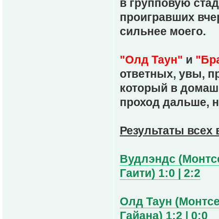
в групповую стад
проигравших вчер
сильнее моего.
"Олд Таун"
и
"Бр
ответных, увы, п
который в домаш
проход дальше, н
Результаты всех 
Вудлэндс (Монтсе
Гаити) 1:0 | 2:2
Олд Таун (Монтсе
Гайана) 1:2 | 0:0