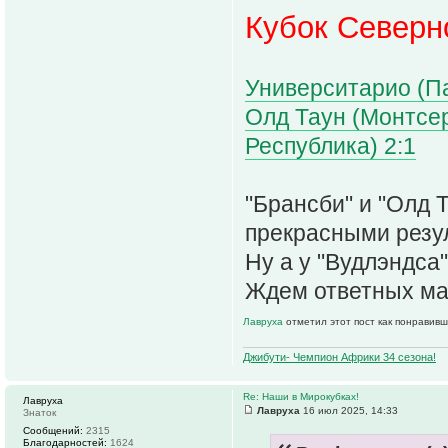
Кубок Северн
Университарио (Па
Олд Таун (Монтсе
Республика) 2:1
"Брансби" и "Олд 
прекрасными резу
Ну а у "Вудлэндса
Ждем ответных ма
Лавруха
отметил этот пост как понравивш
Джибути- Чемпион Африки 34 сезона!
Re: Наши в Мирокубках!
Лавруха
Лавруха
16 июл 2025, 14:33
Знаток
Сообщений:
2315
Благодарностей:
1624