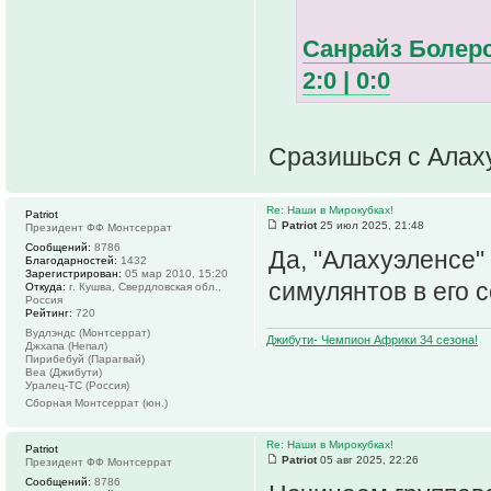
Санрайз Болерс
2:0 | 0:0
Сразишься с Алаху
Re: Наши в Мирокубках!
Patriot
Patriot
25 июл 2025, 21:48
Президент ФФ Монтсеррат
Сообщений:
8786
Да, "Алахуэленсе"
Благодарностей:
1432
Зарегистрирован:
05 мар 2010, 15:20
симулянтов в его 
Откуда:
г. Кушва, Свердловская обл.,
Россия
Рейтинг:
720
Вудлэндс (Монтсеррат)
Джибути- Чемпион Африки 34 сезона!
Джхапа (Непал)
Пирибебуй (Парагвай)
Веа (Джибути)
Уралец-ТС (Россия)
Сборная Монтсеррат (юн.)
Re: Наши в Мирокубках!
Patriot
Patriot
05 авг 2025, 22:26
Президент ФФ Монтсеррат
Сообщений:
8786