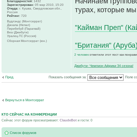
Начинаем группово
Благодарностей:
1432
Зарегистрирован:
05 мар 2010, 15:20
турах, которые мы 
Откуда:
г. Кушва, Свердловская обл.,
Россия
Рейтинг:
720
Вудлэндс (Монтсеррат)
Джхапа (Непал)
"Кайман Преп" (Кай
Пирибебуй (Парагвай)
Веа (Джибути)
Уралец-ТС (Россия)
Сборная Монтсеррат (юн.)
"Британия" (Аруба)
2 человек
отметили этот пост как понрав
Джибути- Чемпион Африки 34 сезона!
Пред.
Показать сообщения за:
Поле с
Вернуться в Монтсеррат
КТО СЕЙЧАС НА КОНФЕРЕНЦИИ
Сейчас этот форум просматривают:
ClaudeBot
и гости: 0
Список форумов