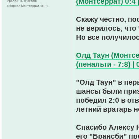
(Монтсеррат) 0:4 |
Уралец-ТС (Россия)
Сборная Монтсеррат (юн.)
Скажу честно, по
не верилось, что
Но все получилос
Олд Таун (Монтсе
(пенальти - 7:8) | 
"Олд Таун" в пер
шансы были приз
победил 2:0 в отв
летний вратарь н
Спасибо Алексу Н
его "Брансби" пр