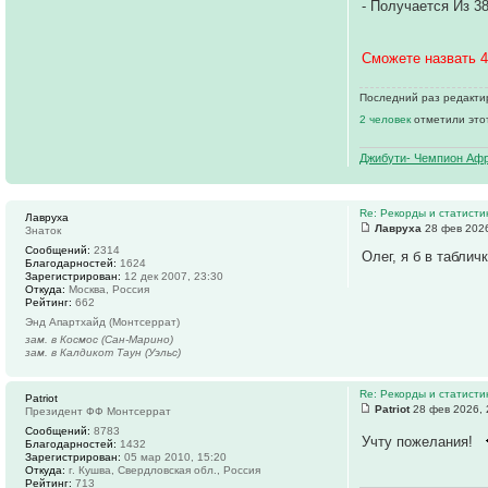
- Получается Из 3
Сможете назвать 4
Последний раз редактиро
2 человек
отметили это
Джибути- Чемпион Афр
Re: Рекорды и статист
Лавруха
Лавруха
28 фев 2026
Знаток
Сообщений:
2314
Олег, я б в табли
Благодарностей:
1624
Зарегистрирован:
12 дек 2007, 23:30
Откуда:
Москва, Россия
Рейтинг:
662
Энд Апартхайд (Монтсеррат)
зам. в Космос (Сан-Марино)
зам. в Калдикот Таун (Уэльс)
Re: Рекорды и статист
Patriot
Patriot
28 фев 2026, 
Президент ФФ Монтсеррат
Сообщений:
8783
Учту пожелания!
Благодарностей:
1432
Зарегистрирован:
05 мар 2010, 15:20
Откуда:
г. Кушва, Свердловская обл., Россия
Рейтинг:
713