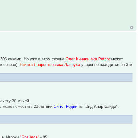
306 очками. Но уже в этом сезоне
Олег Кинчин aka Patriot
может
м сезоне).
Никита Лаврентьев ака Лавруха
уверенно находится на 3-м
счету 30 мячей.
ро может сместить 23-летний
Сигил Родни
из "Энд Апартхайда".
ча. Игроки
"Брэйдса"
- 85.