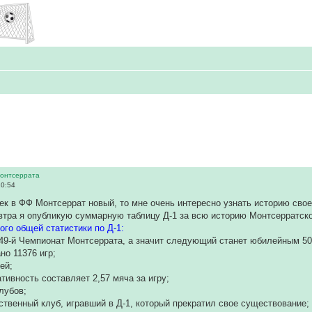
Монтсеррата
10:54
ек в ФФ Монтсеррат новый, то мне очень интересно узнать историю сво
втра я опубликую суммарную таблицу Д-1 за всю историю Монтсерратског
ого общей статистики по Д-1:
49-й Чемпионат Монтсеррата, а значит следующий станет юбилейным 50-
ано 11376 игр;
ей;
тивность составляет 2,57 мяча за игру;
клубов;
твенный клуб, игравший в Д-1, который прекратил свое существование;