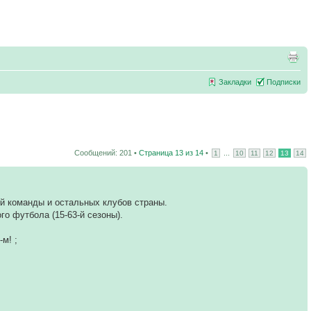
Закладки
Подписки
Сообщений: 201 •
Страница
13
из
14
•
...
1
10
11
12
13
14
ей команды и остальных клубов страны.
о футбола (15-63-й сезоны).
м! ;