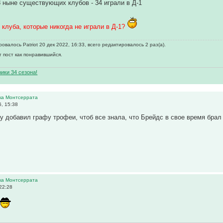
8 ныне существующих клубов - 34 играли в Д-1
 клуба, которые никогда не играли в Д-1?
валось Patriot 20 дек 2022, 16:33, всего редактировалось 2 раз(а).
т пост как понравившийся.
ики 34 сезона!
ика Монтсеррата
, 15:38
чку добавил графу трофеи, чтоб все знала, что Брейдс в свое время бра
ика Монтсеррата
22:28