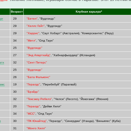
Возраст
Клубная карьера*
рг
29
"Бетел"
, "Вудлэндс"
29
"Хеллс Гейт"
, "Вудлэндс"
29
"Харрис"
, "Саут Хобарт" (Австралия), "Комерсиантес" (Перу)
34
"Митл"
, "Олд Таун"
25
"Вудлэндс"
27
"Энд Апартхайд"
, "Хабнарфьордюр" (Исландия)
атх
32
"Сент Питерс"
25
"Вудлэндс"
26
"Бата Фальконс"
амс
19
"Гералдс"
, "Пирибебуй" (Парагвай)
р
30
"Брэйдс"
32
"Тексэкоу Ребелз"
, "Челси" (Лесото), "Йокогама" (Япония)
20
"Гералдс"
, "Дейви Хилл"
34
"МСС"
, "Олд Таун"
р
30
"ПК Юнайтед"
, "Гералдс", "Синерджи" (Уганда), "Виньялес" (Куба)
31
"Монго Хилл"