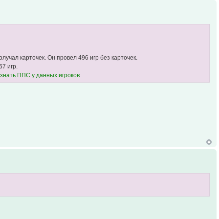
олучал карточек. Он провел 496 игр без карточек.
67 игр.
знать ППС у данных игроков...