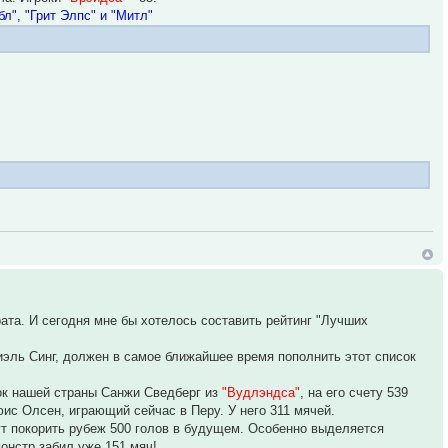
л", "Грит Элпс" и "Митл"
та. И сегодня мне бы хотелось составить рейтинг "Лучших
иэль Синг, должен в самое ближайшее время пополнить этот список
ок нашей страны Санжи Сведберг из
"Вудлэндса"
, на его счету 539
ис Олсен, играющий сейчас в Перу. У него 311 мячей.
гут покорить рубеж 500 голов в будущем. Особенно выделяется
онстр забил уже 151 мяч!