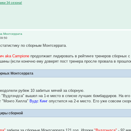
ики 34 сезона!
ика Монтсеррата
09:50
статистику по сборным Монтсеррата.
ич aka Campione
продолжает лидировать в рейтинге тренеров сборных с 
ршины (если конечно ему доверят пост тренера просле провала в прошло
орных Монтсеррата
еодолели рубеж 10 забитых мячей за сборную.
 "Вудлэндса" вышел на 1-е место в списке лучших бомбардиров. На его 
т "Монго Хилла"
Вудс Кинг
опустился на 2-е место. Его уже совсем ско
иры сборной
ла"
забили за сборные Монтсеррата 121 гол. Игроки
"Вудлэндса"
- 92 мя