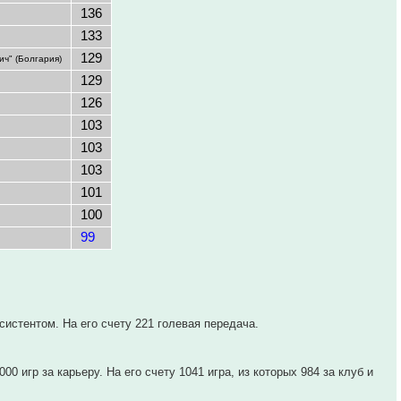
136
133
129
ич" (Болгария)
129
126
103
103
103
101
100
99
истентом. На его счету 221 голевая передача.
0 игр за карьеру. На его счету 1041 игра, из которых 984 за клуб и