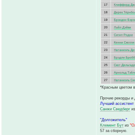
17
Клиффорд Дж
18
Дерек Тёрнбо
19
Брэндон Бэрз
20
Лайл Дэйви
21
Сигил Родни
22
Кенни Скелли
23
Натаниэль Др
24
Брэдли Броб
25
Скот Дельгад
26
Арнольд Тэйл
27
Натаниэль Си
*Красным цветом в
Прочие рекорды и 
Лучший ассистент
Санжи Сведберг
и
"Долгожитель"
Клемент Бут
из
"О
57 за сборную.