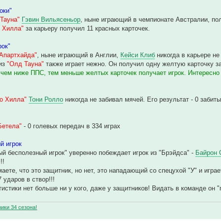
оки"
Тауна"
Гэвин Вильясеньор
, ныне играющий в чемпионате Австралии, пол
к Хилла"
за карьеру получил 11 красных карточек.
рок"
Апартхайда"
, ныне играющий в Англии,
Кейси Клиб
никогда в карьере не
из
"Олд Тауна"
также играет нежно. Он получил одну желтую карточку за
 чем ниже ППС, тем меньше желтых карточек получает игрок. Интересно 
го Хилла"
Тони Ролло
никогда не забивал мячей. Его результат - 0 забиты
Бетела"
- 0 голевых передач в 334 играх
й игрок
й бесполезный игрок" уверенно побеждает игрок из "Брэйдса" -
Байрон 
!!
аете, что это защитник, но нет, это нападающий со спецухой "У" и играе
7 ударов в створ!!!
истики нет больше ни у кого, даже у защитников! Видать в команде он "п
ики 34 сезона!