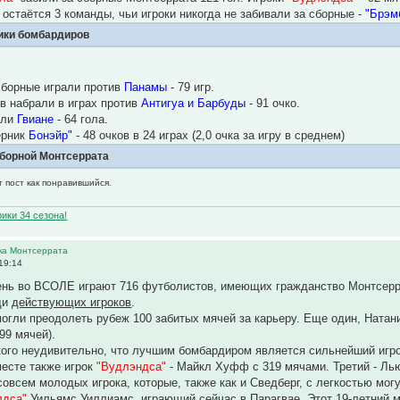
 остаётся 3 команды, чьи игроки никогда не забивали за сборные -
"Брэмб
ики бомбардиров
сборные играли против
Панамы
- 79 игр.
в набрали в играх против
Антигуа и Барбуды
- 91 очко.
или
Гвиане
- 64 гола.
ерник
Бонэйр"
- 48 очков в 24 играх (2,0 очка за игру в среднем)
сборной Монтсеррата
т пост как понравившийся.
ики 34 сезона!
ика Монтсеррата
19:14
ень во ВСОЛЕ играют 716 футболистов, имеющих гражданство Монтсерра
ди
действующих игроков
.
огли преодолеть рубеж 100 забитых мячей за карьеру. Еще один, Натан
 99 мячей).
кого неудивительно, что лучшим бомбардиром является сильнейший игр
месте также игрок
"Вудлэндса"
- Майкл Хуфф с 319 мячами. Третий - Лью
 совсем молодых игрока, которые, также как и Сведберг, с легкостью мо
лдса"
Уильямс Уиллиамс, играющий сейчас в Парагвае. Этот 19-летний м