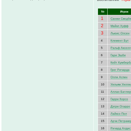
№
Игрок
1
Санжи Сведбе
2
Майкл Хуфф
3
Льюис Олсен
4
Клемент Бут
5
Ральф Акселл
6
Гари Эшби
7
Кейт Кумберб
8
Грег Ричарда
9
Олли Аспин
10
Уильям Уилли
11
Аллан Батле
12
Гарри Корсо
13
Дэгри Огарро
14
Лайксо Пол
15
Арчи Петраке
16
Ричард Алдис