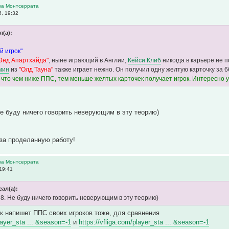
ика Монтсеррата
, 19:32
л(а):
 игрок"
Энд Апартхайда"
, ныне играющий в Англии,
Кейси Клиб
никогда в карьере не п
мин
из
"Олд Тауна"
также играет нежно. Он получил одну желтую карточку за 6
 что чем ниже ППС, тем меньше желтых карточек получает игрок. Интересно у
Не буду ничего говорить неверующим в эту теорию)
за проделанную работу!
ика Монтсеррата
19:41
сал(а):
 8. Не буду ничего говорить неверующим в эту теорию)
 напишет ППС своих игроков тоже, для сравнения
player_sta ... &season=-1
и
https://vfliga.com/player_sta ... &season=-1