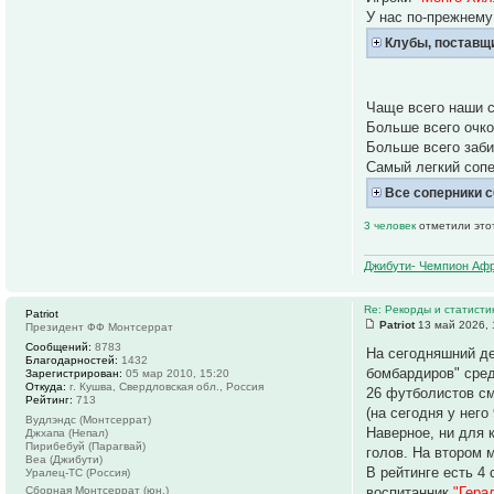
У нас по-прежнему
Клубы, поставщ
Чаще всего наши 
Больше всего очко
Больше всего заб
Самый легкий соп
Все соперники 
3 человек
отметили это
Джибути- Чемпион Афр
Re: Рекорды и статист
Patriot
Patriot
13 май 2026, 
Президент ФФ Монтсеррат
Сообщений:
8783
На сегодняшний д
Благодарностей:
1432
бомбардиров" сре
Зарегистрирован:
05 мар 2010, 15:20
Откуда:
г. Кушва, Свердловская обл., Россия
26 футболистов см
Рейтинг:
713
(на сегодня у него
Вудлэндс (Монтсеррат)
Наверное, ни для 
Джхапа (Непал)
Пирибебуй (Парагвай)
голов. На втором 
Веа (Джибути)
В рейтинге есть 4
Уралец-ТС (Россия)
Сборная Монтсеррат (юн.)
воспитанник
"Гера