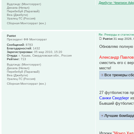
Джибути- Чемпион Афр
Вудлэндс (Монтсеррат)
Джхапа (Непал)
Пирибебуй (Парагвай)
Веа (Джибути)
Уралец-ТС (Россия)
Сборная Монтсеррат (юн.)
Re: Рекорды и статист
Patriot
Patriot
31 мар 2026, 
Президент ФФ Монтсеррат
Сообщений:
8783
Обновляю полную 
Благодарностей:
1432
Зарегистрирован:
05 мар 2010, 15:20
Откуда:
г. Кушва, Свердловская обл., Россия
Александр Павлов
Рейтинг:
713
сместить его с ве
Вудлэндс (Монтсеррат)
месте!
Джхапа (Непал)
Пирибебуй (Парагвай)
Все тренеры сб
Веа (Джибути)
Уралец-ТС (Россия)
Сборная Монтсеррат (юн.)
27 футболистов пр
Санжи Сведберг
из
Бывший футболис
Лучшие бомбард
Игроки
"Монго Хил