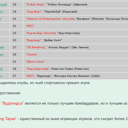
озеф
33
"Ройал Форс"
, "Ройал Леопардс" (Эфиопия)
лл
19
"Олд Форт"
, "Пирибебуй" (Парагвай)
и
31
"Гемптон & Ричмонд Бор" (Англия)
, "Ванфоре" (Япония), "Беласица Петр
31
"МСС"
23
"Борэм Вуд" (Англия)
, "Энд Апартхайд"
20
"Вудлэндс"
, "Дейви Хилл"
эйк
27
"ПК Юнайтед"
, "Агилас Вердес" (Экв. Гвинея)
бин
29
"Салем"
о
31
"Монго Хилл"
ор
29
"Энд Апартхайд"
, Пакистан Сивил (Пакистан)
нг
27
"МСС"
, "Вудлэндс", "Вентура Кантри Фьюжин" (США)
ыделены клубы, из чьей спортшколы пришел игрок.
достижения:
з
"Вудлэндса"
является не только лучшим бомбардиром, но и лучшим асс
лд Тауна"
- единственный из ныне играющих игроков, кто сыграл более 100