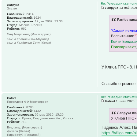
Re: Рекорды и статист
Лавруха
Лавруха
13 май 2026
Знаток
Сообщений:
2314
Благодарностей:
1624
Patriot писа
Зарегистрирован:
12 дек 2007, 23:30
Откуда:
Москва, Россия
Рейтинг:
662
"Самый нежный
Энд Апартхайд (Монтсеррат)
Воспитанник
"
зам. в Космос (Сан-Марино)
Кейти Бенджа
зам. в Калдикот Таун (Уэльс)
Поговаривают,
У Клиба ППС - 8. 
Спасибо огромное 
Re: Рекорды и статист
Patriot
Patriot
13 май 2026, 
Президент ФФ Монтсеррат
Сообщений:
8783
Благодарностей:
1432
Лавруха пи
Зарегистрирован:
05 мар 2010, 15:20
У Клиба ППС -
Откуда:
г. Кушва, Свердловская обл., Россия
Рейтинг:
713
Надеюсь Алекс Ник
Вудлэндс (Монтсеррат)
Джхапа (Непал)
https://vfliga.com/
Пирибебуй (Парагвай)