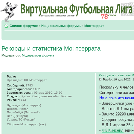
Список форумов
‹
Национальные форумы
‹
Монтсеррат
Рекорды и статистика Монтсеррата
Модератор:
Модераторы форума
Рекорды и статистика 
Patriot
Patriot
16 дек 2022, 
Президент ФФ Монтсеррат
Сообщений:
8783
Поскольку я челов
Благодарностей:
1432
Сегодня или же за
Зарегистрирован:
05 мар 2010, 15:20
Откуда:
г. Кушва, Свердловская обл., Россия
Ну а пока что немн
Рейтинг:
713
- Завершился уже 
Вудлэндс (Монтсеррат)
- Всего в Д-1 сыгр
Джхапа (Непал)
Пирибебуй (Парагвай)
- Забито 29290 мяч
Веа (Джибути)
- Средняя результа
Уралец-ТС (Россия)
Сборная Монтсеррат (юн.)
- В Д-1 играли 35 
-
ФК Кинсейл
единс