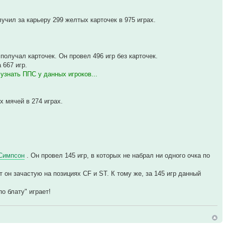
учил за карьеру 299 желтых карточек в 975 играх.
 получал карточек. Он провел 496 игр без карточек.
 667 игр.
узнать ППС у данных игроков...
х мячей в 274 играх.
Симпсон
. Он провел 145 игр, в которых не набрал ни одного очка по
т он зачастую на позициях CF и ST. К тому же, за 145 игр данный
о блату" играет!