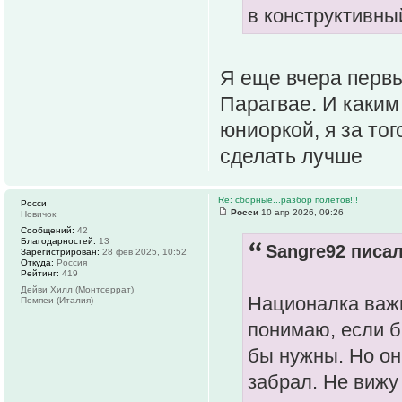
в конструктивны
Я еще вчера первы
Парагвае. И каким
юниоркой, я за то
сделать лучше
Re: сборные...разбор полетов!!!
Росси
Росси
10 апр 2026, 09:26
Новичок
Сообщений:
42
Благодарностей:
13
Sangre92 писал
Зарегистрирован:
28 фев 2025, 10:52
Откуда:
Россия
Рейтинг:
419
Дейви Хилл (Монтсеррат)
Националка важ
Помпеи (Италия)
понимаю, если б
бы нужны. Но он
забрал. Не вижу 