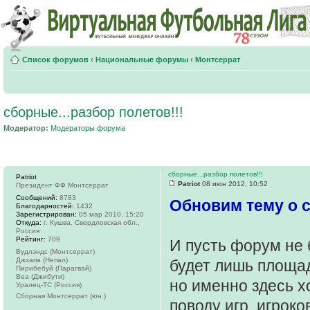
Список форумов
‹
Национальные форумы
‹
Монтсеррат
сборные...разбор полетов!!!
Модератор:
Модераторы форума
сборные...разбор полетов!!!
Patriot
Patriot
08 июн 2012, 10:52
Президент ФФ Монтсеррат
Сообщений:
8783
Обновим тему о 
Благодарностей:
1432
Зарегистрирован:
05 мар 2010, 15:20
Откуда:
г. Кушва, Свердловская обл.,
Россия
Рейтинг:
709
И пусть форум не 
Вудлэндс (Монтсеррат)
Джхапа (Непал)
будет лишь площад
Пирибебуй (Парагвай)
Веа (Джибути)
но именно здесь 
Уралец-ТС (Россия)
Сборная Монтсеррат (юн.)
поводу игр, игрок