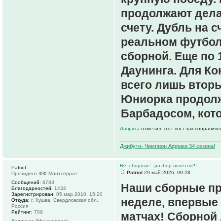
продолжают делат
счету. Дубль на 
реальном футбол
сборной. Еще по 
Даунинга. Для Ко
всего лишь вторы
Юниорка продолж
Барбадосом, кото
Лавруха
отметил этот пост как понравивш
Джибути- Чемпион Африки 34 сезона!
Re: сборные...разбор полетов!!!
Patriot
Patriot
29 май 2026, 09:28
Президент ФФ Монтсеррат
Сообщений:
8783
Наши сборные пр
Благодарностей:
1432
Зарегистрирован:
05 мар 2010, 15:20
неделе, впервые 
Откуда:
г. Кушва, Свердловская обл.,
Россия
Рейтинг:
709
матчах! Сборной 
Вудлэндс (Монтсеррат)