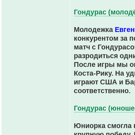
Гондурас (молодё
Молодежка
Евген
конкурентом за 
матч с Гондурасо
разродиться одн
После игры мы оп
Коста-Рику. На у
играют США и Бар
соответственно.
Гондурас (юношес
Юниорка смогла 
крупную победу.