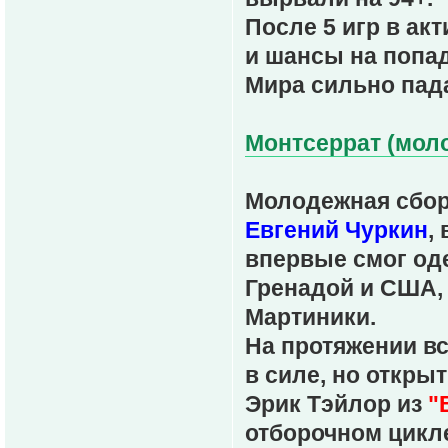
После 5 игр в ак
и шансы на попа
Мира сильно пад
Монтсеррат (моло
Молодежная сбор
Евгений Чуркин
,
впервые смог од
Гренадой и США,
Мартиники.
На протяжении в
в силе, но откры
Эрик Тэйлор из
"
отборочном цикле