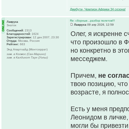
Джибути- Чемпион Африки 34 сезона!
Re: сборные...разбор полетов!!!
Лавруха
Лавруха
09 апр 2026, 12:59
Знаток
Сообщений:
2313
Олег, я искренне с
Благодарностей:
1624
Зарегистрирован:
12 дек 2007, 23:30
что произошло в Ф
Откуда:
Москва, Россия
Рейтинг:
663
но конкретно в эт
Энд Апартхайд (Монтсеррат)
зам. в Космос (Сан-Марино)
месседжем.
зам. в Калдикот Таун (Уэльс)
Причем,
не согла
твою позицию, что
возрасте, я полно
Есть у меня предп
Леонидом в личке, 
могли бы привезти