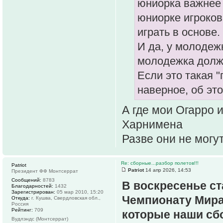
юниорка важнее
юниорке игроков 
играть в основе.
И да, у молодеж
молодежка должн
Если это такая "
наверное, об это
А где мои Огарро 
Харнимена
Разве они не мог
Re: сборные...разбор полетов!!!
Patriot
Patriot
14 апр 2026, 14:53
Президент ФФ Монтсеррат
Сообщений:
8783
В воскресенье ст
Благодарностей:
1432
Зарегистрирован:
05 мар 2010, 15:20
Чемпионату Мира.
Откуда:
г. Кушва, Свердловская обл.,
Россия
Рейтинг:
709
которые наши сбо
Вудлэндс (Монтсеррат)