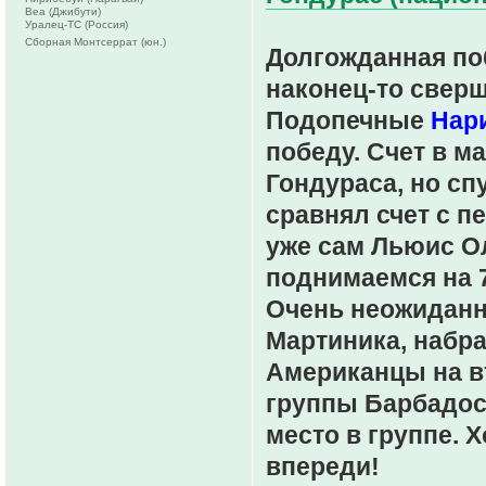
Веа (Джибути)
Уралец-ТС (Россия)
Сборная Монтсеррат (юн.)
Долгожданная по
наконец-то свер
Подопечные
Нар
победу. Счет в м
Гондураса, но сп
сравнял счет с п
уже сам Льюис О
поднимаемся на 7
Очень неожиданн
Мартиника, набра
Американцы на вт
группы Барбадос, 
место в группе. 
впереди!