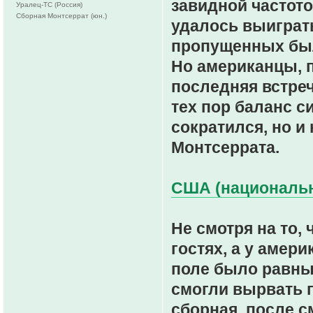
завидной частото
Уралец-ТС (Россия)
Сборная Монтсеррат (юн.)
удалось выиграть
пропущенных была
Но американцы, п
последняя встреч
тех пор баланс 
сократился, но и
Монтсеррата.
США (национальна
Не смотря на то,
гостях, а у амер
поле было равны
смогли вырвать п
сборная, после с