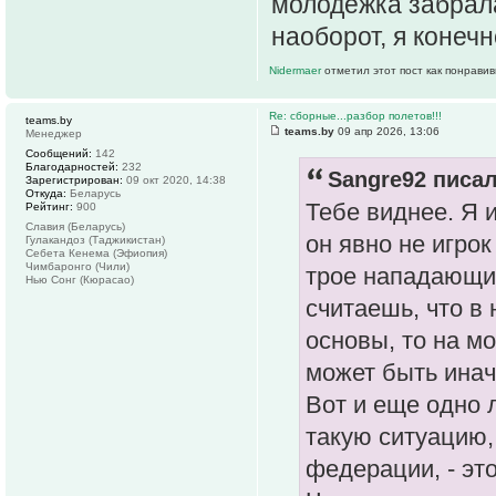
молодежка забрала
наоборот, я конеч
Nidermaer
отметил этот пост как понрави
Re: сборные...разбор полетов!!!
teams.by
teams.by
09 апр 2026, 13:06
Менеджер
Сообщений:
142
Благодарностей:
232
Sangre92 писал
Зарегистрирован:
09 окт 2020, 14:38
Откуда:
Беларусь
Тебе виднее. Я 
Рейтинг:
900
Славия (Беларусь)
он явно не игро
Гулакандоз (Таджикистан)
Себета Кенема (Эфиопия)
Чимбаронго (Чили)
трое нападающих
Нью Сонг (Кюрасао)
считаешь, что в
основы, то на мо
может быть инач
Вот и еще одно 
такую ситуацию,
федерации, - это