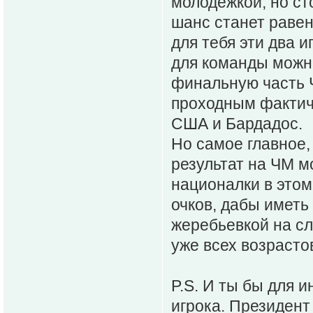
молодежкой, но ст
шанс станет равен
для тебя эти два и
для команды можно
финальную часть 
проходным фактиче
США и Бардадос.
Но самое главное,
результат на ЧМ м
националки в этом
очков, дабы иметь
жеребьевкой на с
уже всех возрасто
P.S. И ты бы для и
игрока. Президен