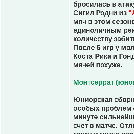
бросилась в атак
Сигил Родни из
"
мяч в этом сезон
единоличным ре
количеству забит
После 5 игр у мо
Коста-Рика и Гон
мячей похуже.
Монтсеррат (юнош
Юниорская сборна
особых проблем с
минуте сильнейш
счет в матче. От