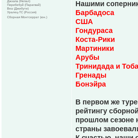
Джхапа (Непал)
Нашими соперник
Пирибебуй (Парагвай)
Веа (Джибути)
Барбадоса
Уралец-ТС (Россия)
Сборная Монтсеррат (юн.)
США
Гондураса
Коста-Рики
Мартиники
Арубы
Тринидада и Тоб
Гренады
Бонэйра
В первом же туре
рейтингу сборно
прошлом сезоне 
страны завоевал
К счастью, наши