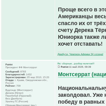
Проще всего в эт
Американцы весь 
спасло их от трё
счету Дерека Тёр
Юниорка также ли
хочет отставать!
Джибути- Чемпион Африки 34 сезона!
Re: сборные...разбор полетов!!!
Patriot
Patriot
11 май 2026, 09:39
Президент ФФ Монтсеррат
Сообщений:
8783
Монтсеррат (наци
Благодарностей:
1432
Зарегистрирован:
05 мар 2010, 15:20
Откуда:
г. Кушва, Свердловская обл.,
Россия
Рейтинг:
709
Национальнальну
Вудлэндс (Монтсеррат)
Джхапа (Непал)
заколдовал. Уже 
Пирибебуй (Парагвай)
Веа (Джибути)
победу в равных 
Уралец-ТС (Россия)
Сборная Монтсеррат (юн.)