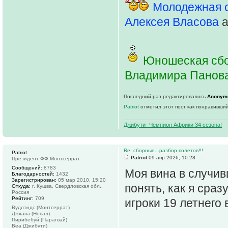
Молодежная 
Алексея Власова
a
Юношеская сбо
Владимира Панов
Последний раз редактировалось
Anonym
Patriot
отметил этот пост как понравивший
Джибути- Чемпион Африки 34 сезона!
Re: сборные...разбор полетов!!!
Patriot
Patriot
09 апр 2026, 10:28
Президент ФФ Монтсеррат
Сообщений:
8783
Моя вина в случив
Благодарностей:
1432
Зарегистрирован:
05 мар 2010, 15:20
понять, как я сраз
Откуда:
г. Кушва, Свердловская обл.,
Россия
Рейтинг:
709
игроки 19 летнего в
Вудлэндс (Монтсеррат)
Джхапа (Непал)
Пирибебуй (Парагвай)
Веа (Джибути)