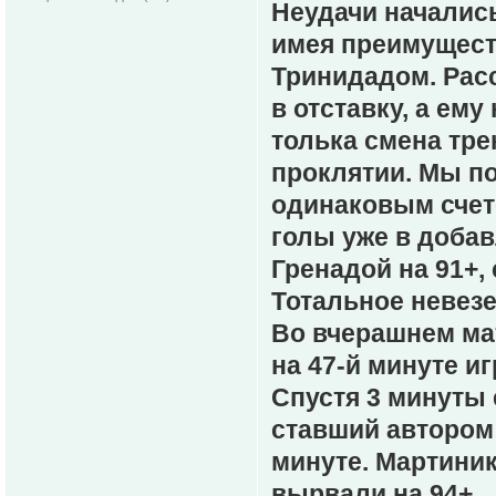
Неудачи началис
имея преимущест
Тринидадом. Рас
в отставку, а ем
толька смена тре
проклятии. Мы по
одинаковым счето
голы уже в добав
Гренадой на 91+, 
Тотальное невезе
Во вчерашнем ма
на 47-й минуте и
Спустя 3 минуты 
ставший автором 
минуте. Мартиник
вырвали на 94+.