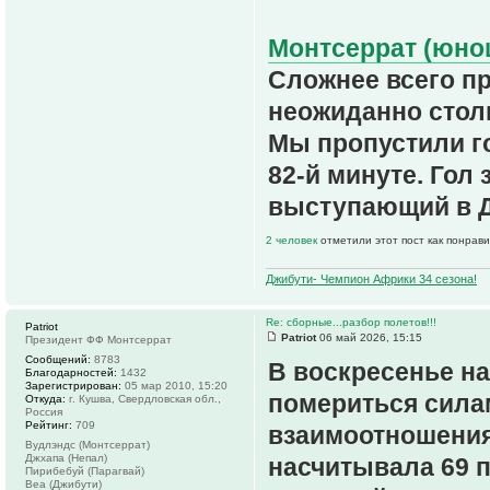
Монтсеррат (юнош
Сложнее всего п
неожиданно столк
Мы пропустили го
82-й минуте. Гол
выступающий в Д
2 человек
отметили этот пост как понрав
Джибути- Чемпион Африки 34 сезона!
Re: сборные...разбор полетов!!!
Patriot
Patriot
06 май 2026, 15:15
Президент ФФ Монтсеррат
Сообщений:
8783
В воскресенье н
Благодарностей:
1432
Зарегистрирован:
05 мар 2010, 15:20
помериться сила
Откуда:
г. Кушва, Свердловская обл.,
Россия
Рейтинг:
709
взаимоотношения
Вудлэндс (Монтсеррат)
Джхапа (Непал)
насчитывала 69 
Пирибебуй (Парагвай)
Веа (Джибути)