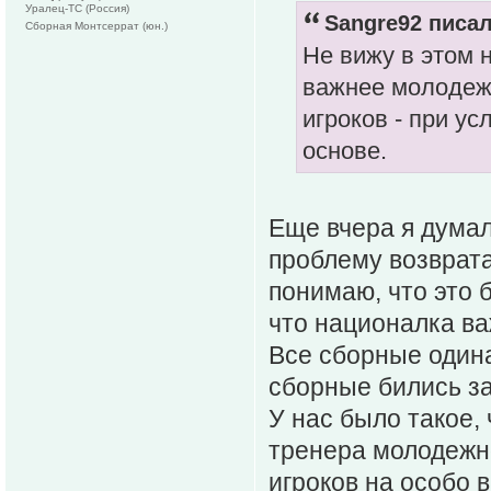
Уралец-ТС (Россия)
Sangre92 писал
Сборная Монтсеррат (юн.)
Не вижу в этом 
важнее молодеж
игроков - при усл
основе.
Еще вчера я думал
проблему возврата
понимаю, что это б
что националка ва
Все сборные одина
сборные бились за
У нас было такое,
тренера молодежн
игроков на особо 