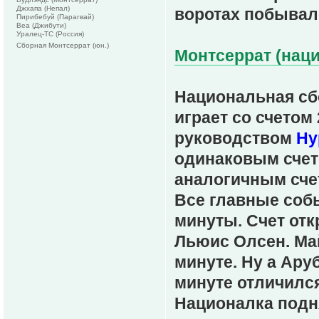
Джхапа (Непал)
воротах побывал
Пирибебуй (Парагвай)
Веа (Джибути)
Уралец-ТС (Россия)
Сборная Монтсеррат (юн.)
Монтсеррат (наци
Национальная сбо
играет со счетом 
руководством
Ну
одинаковым счето
аналогичным сче
Все главные собы
минуты. Счет от
Льюис Олсен. Ма
минуте. Ну а Ару
минуте отличился
Националка подня