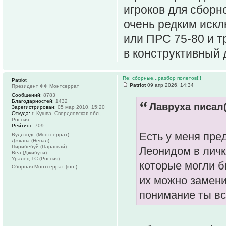
игроков для сборно
очень редким иск
или ПРС 75-80 и т
в конструктивный 
Re: сборные...разбор полетов!!!
Patriot
Patriot
09 апр 2026, 14:34
Президент ФФ Монтсеррат
Сообщений:
8783
Благодарностей:
1432
Лавруха писал(
Зарегистрирован:
05 мар 2010, 15:20
Откуда:
г. Кушва, Свердловская обл.,
Россия
Рейтинг:
709
Есть у меня пре
Вудлэндс (Монтсеррат)
Джхапа (Непал)
Пирибебуй (Парагвай)
Леонидом в личке
Веа (Джибути)
Уралец-ТС (Россия)
которые могли б
Сборная Монтсеррат (юн.)
их можно заменит
понимание ты вс