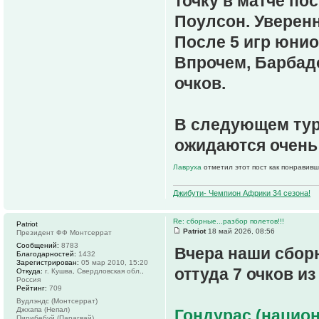
точку в матче п
Поулсон. Уверенн
После 5 игр юнио
Впрочем, Барбадо
очков.
В следующем тур
ожидаются очень
Лавруха
отметил этот пост как понравивш
Джибути- Чемпион Африки 34 сезона!
Re: сборные...разбор полетов!!!
Patriot
Patriot
18 май 2026, 08:56
Президент ФФ Монтсеррат
Сообщений:
8783
Вчера наши сборн
Благодарностей:
1432
Зарегистрирован:
05 мар 2010, 15:20
оттуда 7 очков и
Откуда:
г. Кушва, Свердловская обл.,
Россия
Рейтинг:
709
Вудлэндс (Монтсеррат)
Джхапа (Непал)
Гондурас (национ
Пирибебуй (Парагвай)