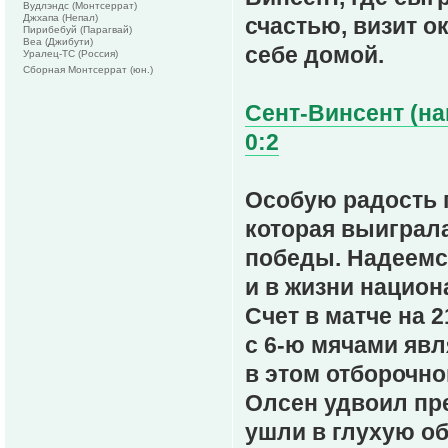
Вудлэндс (Монтсеррат)
Джхапа (Непал)
счастью, визит о
Пирибебуй (Парагвай)
Веа (Джибути)
себе домой.
Уралец-ТС (Россия)
Сборная Монтсеррат (юн.)
Сент-Винсент (на
0:2
Особую радость 
которая выиграл
победы. Надеемс
и в жизни национ
Счет в матче на 
с 6-ю мячами яв
в этом отборочно
Олсен удвоил пр
ушли в глухую об