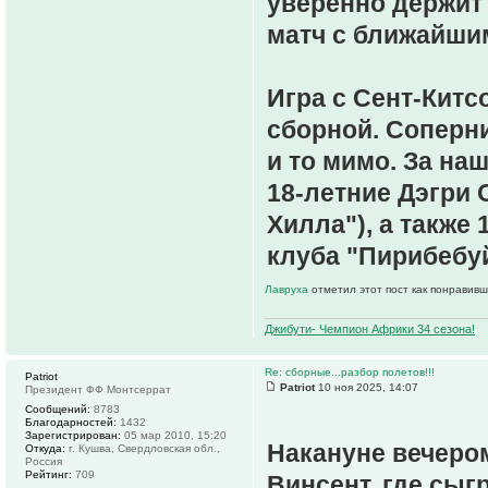
уверенно держит 
матч с ближайши
Игра с Сент-Кит
сборной. Соперн
и то мимо. За н
18-летние Дэгри 
Хилла"), а также
клуба "Пирибебуй
Лавруха
отметил этот пост как понравивш
Джибути- Чемпион Африки 34 сезона!
Re: сборные...разбор полетов!!!
Patriot
Patriot
10 ноя 2025, 14:07
Президент ФФ Монтсеррат
Сообщений:
8783
Благодарностей:
1432
Зарегистрирован:
05 мар 2010, 15:20
Накануне вечером
Откуда:
г. Кушва, Свердловская обл.,
Россия
Рейтинг:
709
Винсент, где сы