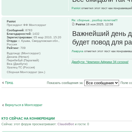
Patriot
отметил этот пост как понравивший
Re: сборные...разбор полетов!!!
Patriot
Patriot
16 ноя 2025, 12:58
Президент ФФ Монтсеррат
Сообщений:
8783
Важнейший день дл
Благодарностей:
1432
Зарегистрирован:
05 мар 2010, 15:20
будет повод для р
Откуда:
г. Кушва, Свердловская обл.,
Россия
Рейтинг:
709
Лавруха
отметил этот пост как понравивш
Вудлэндс (Монтсеррат)
Джхапа (Непал)
Пирибебуй (Парагвай)
Джибути- Чемпион Африки 34 сезона!
Веа (Джибути)
Уралец-ТС (Россия)
Сборная Монтсеррат (юн.)
Пред.
Показать сообщения за:
Поле с
Вернуться в Монтсеррат
КТО СЕЙЧАС НА КОНФЕРЕНЦИИ
Сейчас этот форум просматривают:
ClaudeBot
и гости: 0