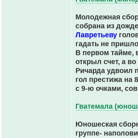
Молодежная сбор
собрана из дожде
Лавретьеву
голов
гадать не пришло
В первом тайме, 
открыл счет, а в
Ричарда удвоил 
гол престижа на 
с 9-ю очками, со
Гватемала (юноше
Юношеская сборн
группе- наполови