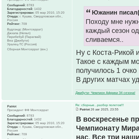
Сообщений:
8783
Благодарностей:
1432
Южанин писал(
Зарегистрирован:
05 мар 2010, 15:20
Откуда:
г. Кушва, Свердловская обл.,
Походу мне нужн
Россия
Рейтинг:
709
каждый сезон од
Вудлэндс (Монтсеррат)
Джхапа (Непал)
Пирибебуй (Парагвай)
сливаемся..
Веа (Джибути)
Уралец-ТС (Россия)
Сборная Монтсеррат (юн.)
Ну с Коста-Рикой 
Такое с каждым мо
получилось 1 очко 
В других матчах у
Джибути- Чемпион Африки 34 сезона!
Re: сборные...разбор полетов!!!
Patriot
Patriot
26 авг 2025, 23:55
Президент ФФ Монтсеррат
Сообщений:
8783
В воскресенье пр
Благодарностей:
1432
Зарегистрирован:
05 мар 2010, 15:20
Чемпионату Мира
Откуда:
г. Кушва, Свердловская обл.,
Россия
Рейтинг:
709
нас. Все три на