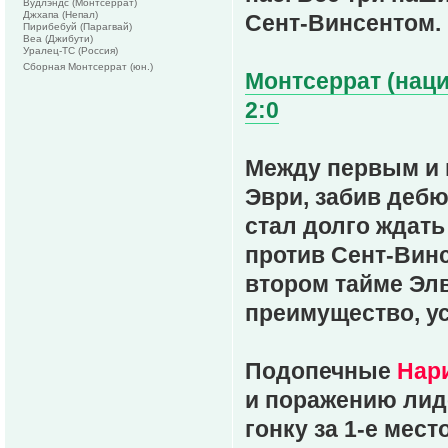
Вудлэндс (Монтсеррат)
Джхапа (Непал)
Сент-Винсентом.
Пирибебуй (Парагвай)
Веа (Джибути)
Уралец-ТС (Россия)
Сборная Монтсеррат (юн.)
Монтсеррат (наци
2:0
Между первым и 
Эври, забив дебю
стал долго ждать
против Сент-Винс
втором тайме Эл
преимущество, ус
Подопечные
Нар
и поражению лид
гонку за 1-е мес