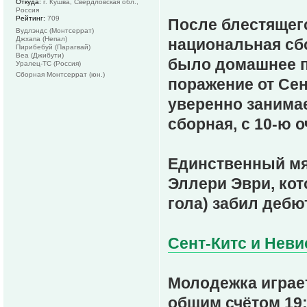
Откуда:
г. Кушва, Свердловская обл.,
Россия
Рейтинг:
709
После блестящего
Вудлэндс (Монтсеррат)
Джхапа (Непал)
национальная сб
Пирибебуй (Парагвай)
Веа (Джибути)
было домашнее по
Уралец-ТС (Россия)
Сборная Монтсеррат (юн.)
поражение от Сент
уверенно занима
сборная, с 10-ю о
Единственный мя
Эллери Эври, ко
гола) забил дебю
Сент-Китс и Невис
Молодежка играет 
общим счётом 19:3