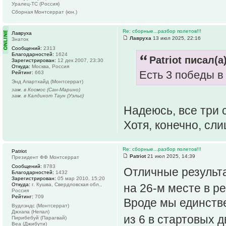
Уралец-ТС (Россия)
Сборная Монтсеррат (юн.)
Re: сборные...разбор полетов!!!
Лавруха
Лавруха
13 июл 2025, 22:16
Знаток
Сообщений:
2313
Благодарностей:
1624
Patriot писал(а)
Зарегистрирован:
12 дек 2007, 23:30
Откуда:
Москва, Россия
Есть 3 победы в 
Рейтинг:
663
Энд Апартхайд (Монтсеррат)
зам. в Космос (Сан-Марино)
зам. в Калдикот Таун (Уэльс)
Надеюсь, все три 
Хотя, конечно, сл
Re: сборные...разбор полетов!!!
Patriot
Patriot
21 июл 2025, 14:39
Президент ФФ Монтсеррат
Сообщений:
8783
Отличные результа
Благодарностей:
1432
Зарегистрирован:
05 мар 2010, 15:20
Откуда:
г. Кушва, Свердловская обл.,
на 26-м месте в 
Россия
Рейтинг:
709
Вроде мы единств
Вудлэндс (Монтсеррат)
Джхапа (Непал)
из 6 в стартовых 
Пирибебуй (Парагвай)
Веа (Джибути)