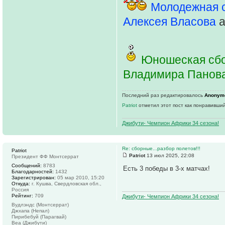
Молодежная 
Алексея Власова
a
Юношеская сбо
Владимира Панов
Последний раз редактировалось
Anonym
Patriot
отметил этот пост как понравивший
Джибути- Чемпион Африки 34 сезона!
Re: сборные...разбор полетов!!!
Patriot
Patriot
13 июл 2025, 22:08
Президент ФФ Монтсеррат
Сообщений:
8783
Есть 3 победы в 3-х матчах!
Благодарностей:
1432
Зарегистрирован:
05 мар 2010, 15:20
Откуда:
г. Кушва, Свердловская обл.,
Россия
Рейтинг:
709
Джибути- Чемпион Африки 34 сезона!
Вудлэндс (Монтсеррат)
Джхапа (Непал)
Пирибебуй (Парагвай)
Веа (Джибути)