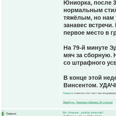
Юниорка, после 
нормальным стил
тяжёлым, но нам
занавес встречи.
первое место в г
На 79-й минуте Э
мяч за сборную. 
со штрафного усв
В конце этой нед
Винсентом. УДАЧ
Лавруха
отметил этот пост как понравивш
Джибути- Чемпион Африки 34 сезона!
Re: сборные...разбор полетов!!!
Лавруха