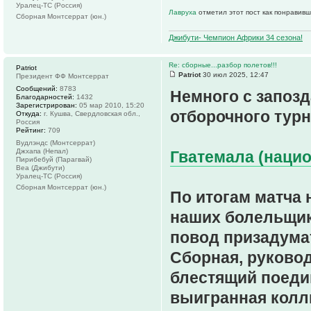
Уралец-ТС (Россия)
Лавруха
отметил этот пост как понравивш
Сборная Монтсеррат (юн.)
Джибути- Чемпион Африки 34 сезона!
Re: сборные...разбор полетов!!!
Patriot
Patriot
30 июл 2025, 12:47
Президент ФФ Монтсеррат
Сообщений:
8783
Немного с запозд
Благодарностей:
1432
Зарегистрирован:
05 мар 2010, 15:20
отборочного турн
Откуда:
г. Кушва, Свердловская обл.,
Россия
Рейтинг:
709
Вудлэндс (Монтсеррат)
Джхапа (Непал)
Гватемала (нацио
Пирибебуй (Парагвай)
Веа (Джибути)
Уралец-ТС (Россия)
Сборная Монтсеррат (юн.)
По итогам матча
наших болельщико
повод призадума
Сборная, руково
блестящий поеди
выигранная колли