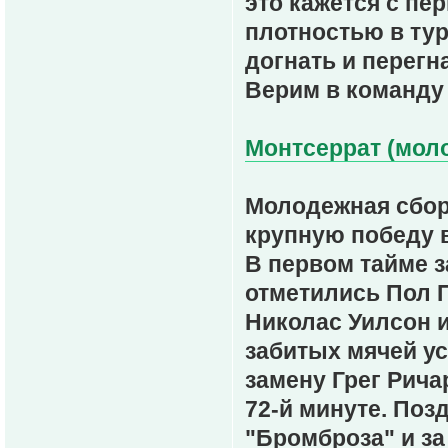
это кажется с пе
плотностью в ту
догнать и перегн
Верим в команду 
Монтсеррат (моло
Молодежная сбо
крупную победу 
В первом тайме 
отметились Пол П
Николас Уилсон и
забитых мячей ус
замену Грег Рича
72-й минуте. Поз
"Бромброза" и за