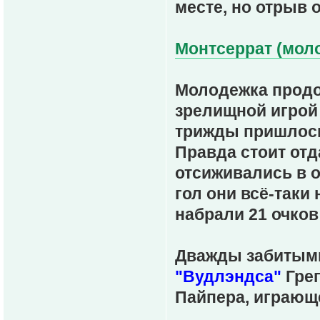
месте, но отрыв о
Монтсеррат (моло
Молодежка продо
зрелищной игрой 
трижды пришлось
Правда стоит отд
отсиживались в о
гол они всё-таки 
набрали 21 очков 
Дважды забитыми
"Вудлэндса"
Грег
Пайпера, играющ