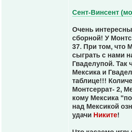
Сент-Винсент (мо
Очень интересны
сборной! У Монтс
37. При том, что
сыграть с нами н
Гваделупой. Так ч
Мексика и Гвадел
таблице!!! Колич
Монтсеррат- 2, Ме
кому Мексика "по
над Мексикой озн
удачи
Никите
!
Что касаемо игр