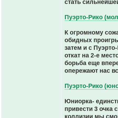
стать сильнейшей
Пуэрто-Рико (мол
К огромному сож
обидных проигры
затем и с Пуэрто
откат на 2-е мест
борьба еще впер
опережают нас вс
Пуэрто-Рико (юно
Юниорка- единст
привести 3 очка 
коллизии мы смог