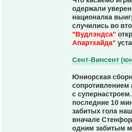
одержали уверенн
националка выиг
случились во вт
"Вудлэндса"
откр
Апартхайда"
уста
Сент-Винсент (юн
Юниорская сборн
сопротивлением 
с супернастроем
последние 10 мин
забитых гола наш
вначале Стенфорд
одним забитым м