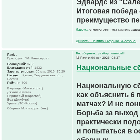
Эдвардс из "Сале
Итоговая победа 4
преимущество пер
Лавруха
отметил этот пост как понравивш
Джибути- Чемпион Африки 34 сезона!
Re: сборные...разбор полетов!!!
Patriot
Patriot
04 ноя 2025, 08:37
Президент ФФ Монтсеррат
Сообщений:
8783
Национальные сбо
Благодарностей:
1432
Зарегистрирован:
05 мар 2010, 15:20
Откуда:
г. Кушва, Свердловская обл.,
Россия
Рейтинг:
709
Национальную сб
Вудлэндс (Монтсеррат)
Джхапа (Непал)
как объяснить 6 
Пирибебуй (Парагвай)
Веа (Джибути)
матчах? И не по
Уралец-ТС (Россия)
Сборная Монтсеррат (юн.)
Борьба за выход
практически подо
и попытаться в о