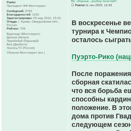
Re: сборные...разбор полетов!!!
Patriot
Patriot
11 сен 2025, 12:43
Президент ФФ Монтсеррат
Сообщений:
8783
Благодарностей:
1432
Зарегистрирован:
05 мар 2010, 15:20
В воскресенье ве
Откуда:
г. Кушва, Свердловская обл.,
Россия
Рейтинг:
709
турнира к Чемпио
Вудлэндс (Монтсеррат)
Джхапа (Непал)
осталось сыграть
Пирибебуй (Парагвай)
Веа (Джибути)
Уралец-ТС (Россия)
Сборная Монтсеррат (юн.)
Пуэрто-Рико (нац
После поражения
сборная скатилась
что вся борьба е
способны кардин
положение. В это
дома против Гвад
следующем сезон