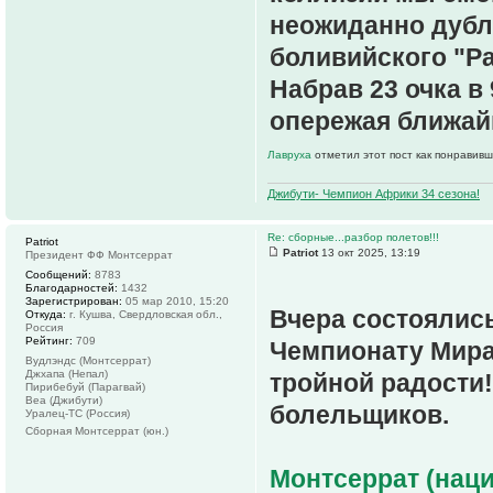
неожиданно дубл
боливийского "Ра
Набрав 23 очка в 
опережая ближай
Лавруха
отметил этот пост как понравивш
Джибути- Чемпион Африки 34 сезона!
Re: сборные...разбор полетов!!!
Patriot
Patriot
13 окт 2025, 13:19
Президент ФФ Монтсеррат
Сообщений:
8783
Благодарностей:
1432
Зарегистрирован:
05 мар 2010, 15:20
Вчера состоялись
Откуда:
г. Кушва, Свердловская обл.,
Россия
Рейтинг:
709
Чемпионату Мира.
Вудлэндс (Монтсеррат)
Джхапа (Непал)
тройной радости
Пирибебуй (Парагвай)
Веа (Джибути)
болельщиков.
Уралец-ТС (Россия)
Сборная Монтсеррат (юн.)
Монтсеррат (наци