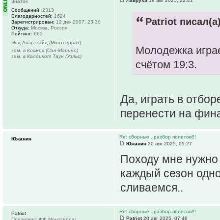
Лавруха
19 авг 2025, 22:41
Знаток
Сообщений:
2313
Благодарностей:
1624
Patriot писал(а)
Зарегистрирован:
12 дек 2007, 23:30
Откуда:
Москва, Россия
Рейтинг:
663
Энд Апартхайд (Монтсеррат)
Молодежка играет
зам. в Космос (Сан-Марино)
зам. в Калдикот Таун (Уэльс)
счётом 19:3.
Да, играть в отбо
перенести на фин
Re: сборные...разбор полетов!!!
Южанин
Южанин
20 авг 2025, 05:27
Походу мне нужно 
каждый сезон одно
сливаемся..
Re: сборные...разбор полетов!!!
Patriot
Patriot
20 авг 2025, 07:46
Президент ФФ Монтсеррат