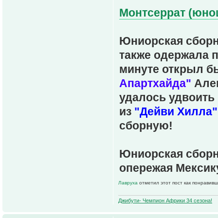
Монтсеррат (юнош
Юниорская сборн
также одержала п
минуте открыл б
Апартхайда"
Алек
удалось удвоить
из
"Дейви Хилла"
сборную!
Юниорская сборна
опережая Мексику
Лавруха
отметил этот пост как понравивш
Джибути- Чемпион Африки 34 сезона!