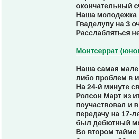
окончательный сче
Наша молодежка 
Гваделупу на 3 о
Расслабляться не
Монтсеррат (юнош
Наша самая мален
либо проблем в и
На 24-й минуте с
Ролсон Март из и
поучаствовал и в
передачу на 17-л
был дебютный мя
Во втором тайме