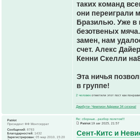
таких команд все
они переиграли м
Бразилью. Уже в
безотвеных мяча.
замен, нам удало
счет. Алекс Дайер
Кенни Скелли на89
Эта ничья позво
в группе!
2 человек
отметили этот пост как понрав
Джибути- Чемпион Африки 34 сезона!
Re: сборные...разбор полетов!!!
Patriot
Patriot
19 авг 2025, 21:57
Президент ФФ Монтсеррат
Сообщений:
8783
Сент-Китс и Невис
Благодарностей:
1432
Зарегистрирован:
05 мар 2010, 15:20