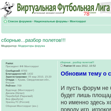
Список форумов
‹
Национальные форумы
‹
Монтсеррат
сборные...разбор полетов!!!
Модератор:
Модераторы форума
сборные...разбор полетов!!!
Patriot
Patriot
08 июн 2012, 10:52
Президент ФФ Монтсеррат
Сообщений:
8783
Обновим тему о 
Благодарностей:
1432
Зарегистрирован:
05 мар 2010, 15:20
Откуда:
г. Кушва, Свердловская обл.,
Россия
Рейтинг:
709
И пусть форум не 
Вудлэндс (Монтсеррат)
Джхапа (Непал)
будет лишь площад
Пирибебуй (Парагвай)
Веа (Джибути)
но именно здесь 
Уралец-ТС (Россия)
Сборная Монтсеррат (юн.)
поводу игр, игрок