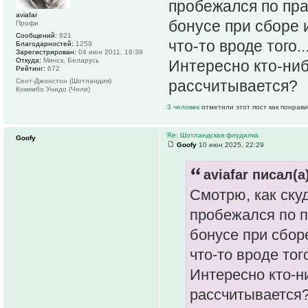
пробежался по пра
aviafar
бонусе при сборе 
Профи
Сообщений:
821
что-то вроде того..
Благодарностей:
1259
Зарегистрирован:
04 июн 2011, 18:39
Откуда:
Минск, Беларусь
Интересно кто-ниб
Рейтинг:
672
Сент-Джонстон (Шотландия)
рассчитывается?
Кокимбо Унидо (Чили)
3 человек
отметили этот пост как понрав
Re: Шотландская флудилка
Goofy
Goofy
10 июн 2025, 22:29
aviafar писал(а
Смотрю, как ску
пробежался по п
бонусе при сбор
что-то вроде того
Интересно кто-ни
рассчитывается