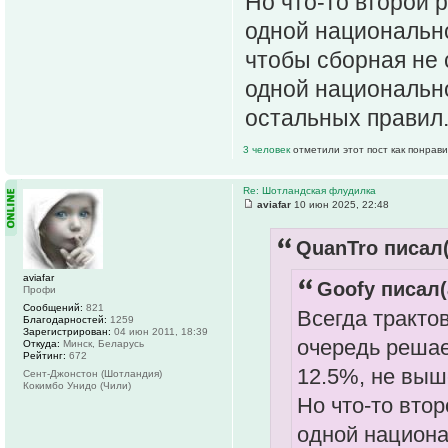
Но что-то второй р
одной национально
чтобы сборная не с
одной национальн
остальных правил
3 человек
отметили этот пост как понрав
Re: Шотландская флудилка
aviafar
10 июн 2025, 22:48
QuanTro писал(
aviafar
Goofy писал(
Профи
Сообщений:
821
Всегда тракто
Благодарностей:
1259
Зарегистрирован:
04 июн 2011, 18:39
очередь решае
Откуда:
Минск, Беларусь
Рейтинг:
672
12.5%, не выш
Сент-Джонстон (Шотландия)
Кокимбо Унидо (Чили)
Но что-то втор
одной национа