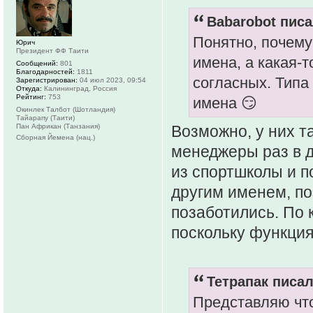
Babarobot писа
Понятно, почему
Юрич
Президент ФФ Таити
имена, а какая-
Сообщений:
801
Благодарностей:
1811
согласных. Типа 
Зарегистрирован:
04 июл 2023, 09:54
Откуда:
Калининград, Россия
Рейтинг:
753
имена 😏
Окинлек Талбот (Шотландия)
Тайарапу (Таити)
Пан Африкан (Танзания)
Возможно, у них т
Сборная Йемена (нац.)
менеджеры раз в 
из спортшколы и п
другим именем, по
позаботились. По 
поскольку функция
Тетрапак писал
Представляю что