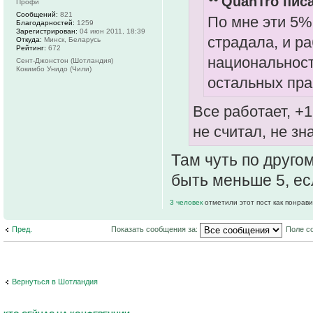
QuanTro писа
Профи
Сообщений:
821
По мне эти 5%
Благодарностей:
1259
Зарегистрирован:
04 июн 2011, 18:39
страдала, и ра
Откуда:
Минск, Беларусь
Рейтинг:
672
национальност
Сент-Джонстон (Шотландия)
Кокимбо Унидо (Чили)
остальных пра
Все работает, +1
не считал, не зн
Там чуть по друго
быть меньше 5, ес
3 человек
отметили этот пост как понрав
Пред.
Показать сообщения за:
Поле с
Вернуться в Шотландия