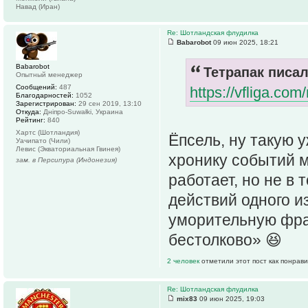
Навад (Иран)
Re: Шотландская флудилка
Babarobot
09 июн 2025, 18:21
Babarobot
Тетрапак писал
Опытный менеджер
Сообщений:
487
https://vfliga.co
Благодарностей:
1052
Зарегистрирован:
29 сен 2019, 13:10
Откуда:
Дніпро-Suwałki, Украина
Рейтинг:
840
Хартс (Шотландия)
Ёпсель, ну такую 
Уачипато (Чили)
Левис (Экваториальная Гвинея)
хронику событий м
зам. в Персипура (Индонезия)
работает, но не в 
действий одного и
уморительную фраз
бестолково» 😆
2 человек
отметили этот пост как понрав
Re: Шотландская флудилка
mix83
09 июн 2025, 19:03