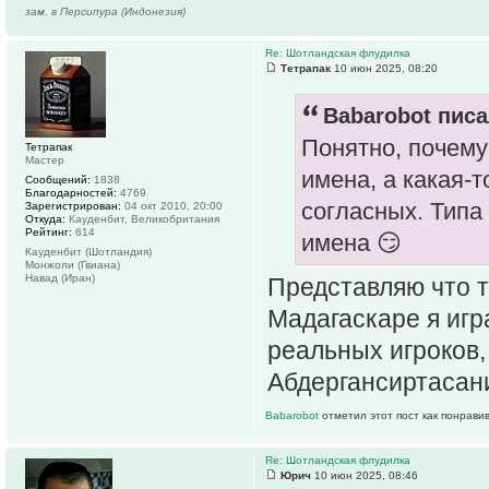
зам. в Персипура (Индонезия)
Re: Шотландская флудилка
Тетрапак
10 июн 2025, 08:20
Babarobot писа
Понятно, почему
Тетрапак
Мастер
имена, а какая-
Сообщений:
1838
Благодарностей:
4769
согласных. Типа 
Зарегистрирован:
04 окт 2010, 20:00
Откуда:
Кауденбит, Великобритания
Рейтинг:
614
имена 😏
Кауденбит (Шотландия)
Монжоли (Гвиана)
Навад (Иран)
Представляю что т
Мадагаскаре я игр
реальных игроков
Абдергансиртасан
Babarobot
отметил этот пост как понрави
Re: Шотландская флудилка
Юрич
10 июн 2025, 08:46