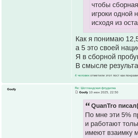
чтобы сборная 
игроки одной 
исходя из ост
Как я понимаю 12,
а 5 это своей нац
Я в сборной пробу
В смысле результа
4 человек
отметили этот пост как понрав
Re: Шотландская флудилка
Goofy
Goofy
10 июн 2025, 22:50
QuanTro писал(
По мне эти 5% п
и работают толь
имеют взаимку м