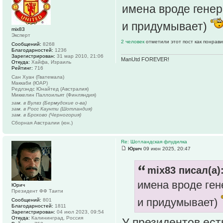
имена вроде генер
и придумывает)
mix83
Эксперт
2 человек
отметили этот пост как понрав
Сообщений:
8268
Благодарностей:
1236
Зарегистрирован:
31 мар 2010, 21:06
ManUtd FOREVER!
Откуда:
Хайфа, Израиль
Рейтинг:
716
Сан Хуан (Гватемала)
Маккаби (ЮАР)
Редлэндс Юнайтед (Австралия)
Миккелин Паллоильят (Финляндия)
зам. в Вулвз (Бермудские о-ва)
зам. в Росс Каунти (Шотландия)
зам. в Брсково (Черногория)
Сборная Австралии (юн.)
Re: Шотландская флудилка
Юрич
09 июн 2025, 20:47
mix83 писал(а)
имена вроде ген
Юрич
Президент ФФ Таити
и придумывает)
Сообщений:
801
Благодарностей:
1811
Зарегистрирован:
04 июл 2023, 09:54
Откуда:
Калининград, Россия
У президентов ест