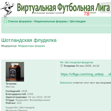
Список форумов
‹
Национальные форумы
‹
Шотландия
Шотландская флудилка
Модератор:
Модераторы форума
Re: Шотландская флудилка
Тетрапак
09 июн 2025, 14:12
https://vfliga.com/mng_orderp ... 
Babarobot
отметил этот пост как понрави
Тетрапак
Мастер
Сообщений:
1838
Благодарностей:
4769
Зарегистрирован:
04 окт 2010, 20:00
Откуда:
Кауденбит, Великобритания
Рейтинг:
614
Кауденбит (Шотландия)
Монжоли (Гвиана)