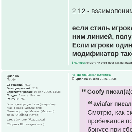
2.12 - взаимопони
если стиль игрок
ним линией, полу
Если игроки оди
модификатор так
3 человек
отметили этот пост как понрав
Re: Шотландская флудилка
QuanTro
QuanTro
10 июн 2025, 22:36
Профи
Сообщений:
610
Благодарностей:
518
Goofy писал(а)
Зарегистрирован:
19 ноя 2009, 14:38
Откуда:
Липецк, Россия
Рейтинг:
753
aviafar писал
Бока Хуниорс де Кали (Колумбия)
Куинз Парк (Шотландия)
Смотрю, как с
Омниспортc де Мекнес (Марокко)
Доха Юнайтед (Катар)
пробежался по
зам. в Хуниор (Никарагуа)
Сборная Шотландии (юн.)
бонусе при сб