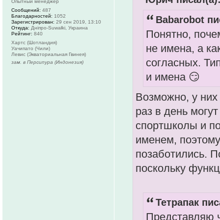
Опытный менеджер
Сообщений:
487
Благодарностей:
1052
Babarobot пи
Зарегистрирован:
29 сен 2019, 13:10
Откуда:
Дніпро-Suwałki, Украина
Понятно, поче
Рейтинг:
840
Хартс (Шотландия)
не имена, а к
Уачипато (Чили)
Левис (Экваториальная Гвинея)
согласных. Тип
зам. в Персипура (Индонезия)
и имена 😏
Возможно, у них
раз в день могу
спортшколы и по
именем, поэтому
позаботились. П
поскольку функц
Тетрапак пис
Представляю ч