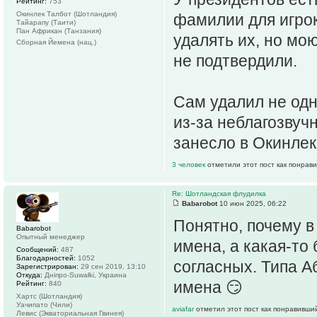
Рейтинг:
753
Окинлек Талбот (Шотландия)
фамилии для игро
Тайарапу (Таити)
Пан Африкан (Танзания)
удалять их, но мо
Сборная Йемена (нац.)
не подтвердили.
Сам удалил не од
из-за неблагозвуч
занесло в Окинлек
3 человек
отметили этот пост как понрав
Re: Шотландская флудилка
Babarobot
10 июн 2025, 06:22
Понятно, почему в
Babarobot
Опытный менеджер
имена, а какая-то
Сообщений:
487
Благодарностей:
1052
согласных. Типа Аб
Зарегистрирован:
29 сен 2019, 13:10
Откуда:
Дніпро-Suwałki, Украина
имена 😏
Рейтинг:
840
Хартс (Шотландия)
Уачипато (Чили)
aviafar
отметил этот пост как понравивши
Левис (Экваториальная Гвинея)