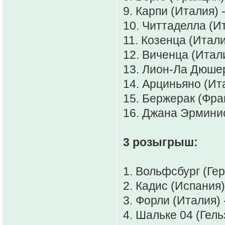
9. Карпи (Италия) -
10. Читтаделла (Ит
11. Козенца (Итал
12. Виченца (Итали
13. Лион-Ла Дюшер
14. Арциньяно (Ита
15. Бержерак (Фран
16. Джана Эрминио
3 розыгрыш:
1. Вольфсбург (Гер
2. Кадис (Испания)
3. Форли (Италия) 
4. Шальке 04 (Гель