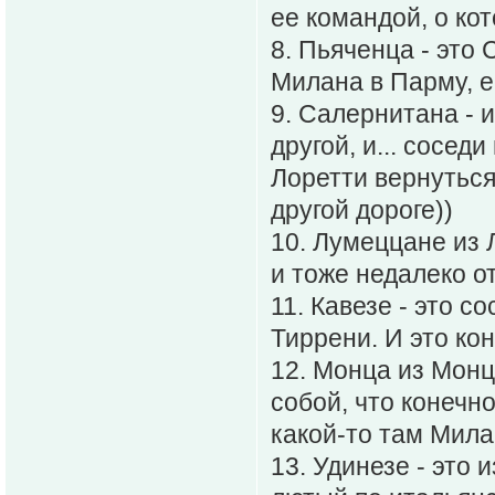
ее командой, о ко
8. Пьяченца - это 
Милана в Парму, е
9. Салернитана - 
другой, и... сосе
Лоретти вернуться
другой дороге))
10. Лумеццане из 
и тоже недалеко о
11. Кавезе - это с
Тиррени. И это ко
12. Монца из Монц
собой, что конечн
какой-то там Мила
13. Удинезе - это 