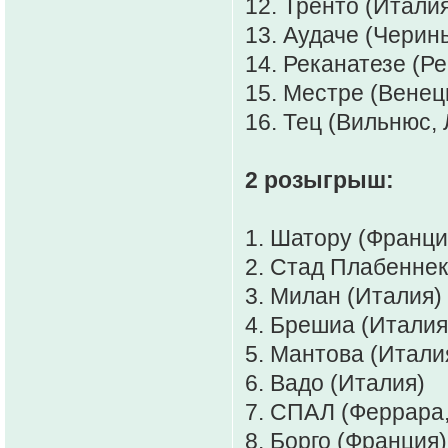
12. Тренто (Италия
13. Аудаче (Черинь
14. Реканатезе (Ре
15. Местре (Венеци
16. Тец (Вильнюс, 
2 розыгрыш:
1. Шатору (Франция
2. Стад Плабеннек
3. Милан (Италия) 
4. Брешиа (Италия)
5. Мантова (Италия
6. Вадо (Италия)
7. СПАЛ (Феррара,
8. Борго (Франция)