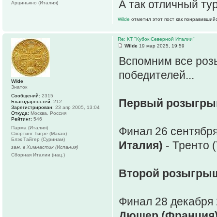
А так отличный т
Арциньяно (Италия)
Wilde
отметил этот пост как понравившийс
Re: КТ "Кубок Северной Италии"
Wilde
19 мар 2025, 19:59
Вспомним все роз
победителей...
Wilde
Знаток
Сообщений:
2315
Первый розыгрыш
Благодарностей:
212
Зарегистрирован:
23 апр 2005, 13:04
Откуда:
Москва, Россия
Рейтинг:
546
Парма (Италия)
Финал 26 сентября
Спортинг Тигре (Макао)
Блэк Тайгер (Суринам)
Италия)
- Тренто (
зам. в Химнастик (Испания)
Сборная Италии (нац.)
Второй розыгрыш
Финал 28 декабря 
Дюшер (Франция