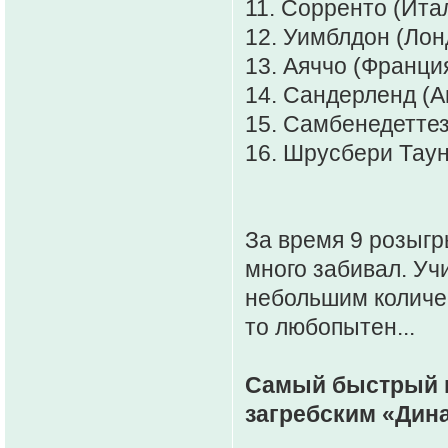
11. Сорренто (Ита
12. Уимблдон (Лонд
13. Аяччо (Франция
14. Сандерленд (А
15. Самбенедеттез
16. Шрусбери Таун 
За время 9 розыгр
много забивал. У
небольшим количес
то любопытен...
Самый быстрый г
загребским «Дина