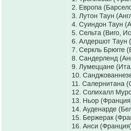
2. Европа (Барсело
3. Лутон Таун (Англ
4. Суиндон Таун (А
5. Сельта (Виго, И
6. Алдершот Таун (
7. Серкль Брюгге (
8. Сандерленд (Анг
9. Лумеццане (Ита
10. Санджованнезе
11. Салернитана (
12. Солихалл Мурс 
13. Ньор (Франция)
14. Ауденарде (Бел
15. Бержерак (Фра
16. Анси (Франция)