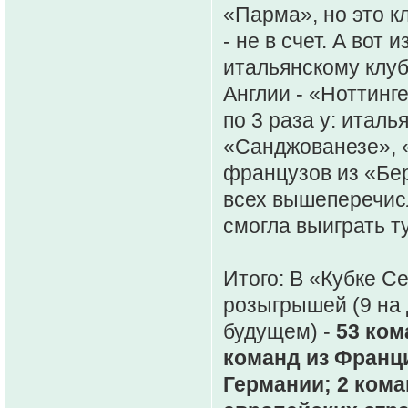
«Парма», но это кл
- не в счет. А вот
итальянскому клу
Англии - «Ноттинге
по 3 раза у: итал
«Санджованезе», 
французов из «Бе
всех вышеперечис
смогла выиграть т
Итого: В «Кубке С
розыгрышей (9 на
будущем) -
53 ком
команд из Франци
Германии; 2 кома