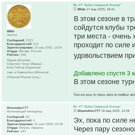
Re: КТ "Кубок Северной Италии"
Wilde
17 мар 2025, 18:41
В этом сезоне в т
сойдутся клубы тр
Wilde
три места - очень 
Знаток
Сообщений:
2315
проходит по силе и
Благодарностей:
212
Зарегистрирован:
23 апр 2005, 13:04
Откуда:
Москва, Россия
удовольствием при
Рейтинг:
546
Парма (Италия)
Спортинг Тигре (Макао)
Блэк Тайгер (Суринам)
Добавлено спустя 3 
зам. в Химнастик (Испания)
Сборная Италии (нац.)
В этом сезоне турн
Tout est pour le mieux dans le meilleur de
Re: КТ "Кубок Северной Италии"
Dinamokiev777
Dinamokiev777
18 мар 2025, 12:29
Начинающий менеджер
Сообщений:
62
Эх, пока по силе н
Благодарностей:
4
Зарегистрирован:
31 июл 2009, 23:36
Через пару сезоно
Откуда:
Irshava, Украина
Рейтинг:
447