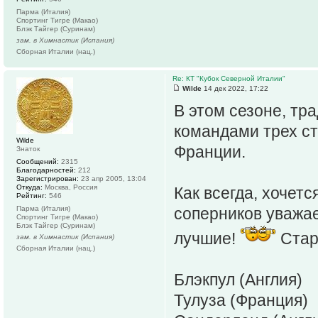
Парма (Италия)
Спортинг Тигре (Макао)
Блэк Тайгер (Суринам)
зам. в Химнастик (Испания)
Сборная Италии (нац.)
Re: КТ "Кубок Северной Италии"
Wilde
14 дек 2022, 17:22
В этом сезоне, тр
командами трех стр
Wilde
Франции.
Знаток
Сообщений:
2315
Благодарностей:
212
Зарегистрирован:
23 апр 2005, 13:04
Откуда:
Москва, Россия
Как всегда, хочет
Рейтинг:
546
Парма (Италия)
соперников уважае
Спортинг Тигре (Макао)
Блэк Тайгер (Суринам)
лучшие!
Стар
зам. в Химнастик (Испания)
Сборная Италии (нац.)
Блэкпул (Англия)
Тулуза (Франция)