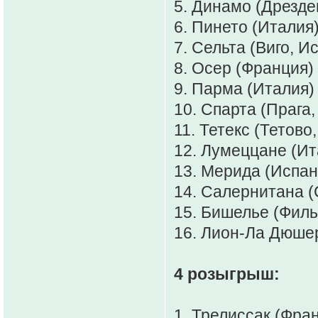
5. Динамо (Дрезден
6. Пинето (Италия)
7. Сельта (Виго, И
8. Осер (Франция) 
9. Парма (Италия)
10. Спарта (Прага,
11. Тетекс (Тетово
12. Лумеццане (Ита
13. Мерида (Испани
14. Салернитана (
15. Бишелье (Филь
16. Лион-Ла Дюше
4 розыгрыш:
1. Трелиссак (Фран