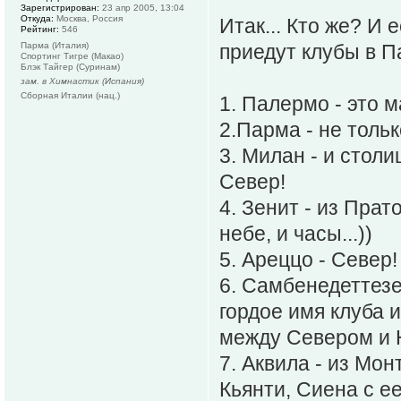
Зарегистрирован:
23 апр 2005, 13:04
Откуда:
Москва, Россия
Итак... Кто же? И 
Рейтинг:
546
Парма (Италия)
приедут клубы в 
Спортинг Тигре (Макао)
Блэк Тайгер (Суринам)
зам. в Химнастик (Испания)
Сборная Италии (нац.)
1. Палермо - это м
2.Парма - не тольк
3. Милан - и стол
Север!
4. Зенит - из Прат
небе, и часы...))
5. Ареццо - Север
6. Самбенедеттезе 
гордое имя клуба 
между Севером и 
7. Аквила - из Мон
Кьянти, Сиена с е