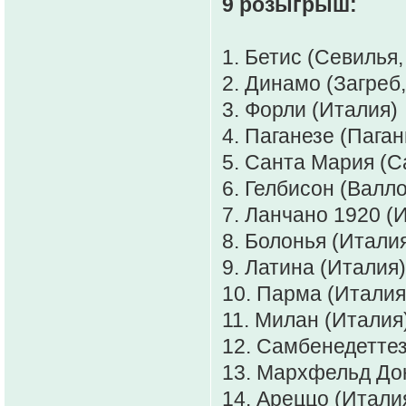
9 розыгрыш:
1. Бетис (Севилья,
2. Динамо (Загреб,
3. Форли (Италия)
4. Паганезе (Паган
5. Санта Мария (С
6. Гелбисон (Валл
7. Ланчано 1920 (И
8. Болонья (Итали
9. Латина (Италия)
10. Парма (Италия
11. Милан (Италия
12. Самбенедеттез
13. Мархфельд Дон
14. Ареццо (Итали