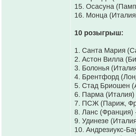
15. Осасуна (Памп
16. Монца (Италия
10 розыгрыш:
1. Санта Мария (С
2. Астон Вилла (Би
3. Болонья (Итали
4. Брентфорд (Лонд
5. Стад Бриошен (
6. Парма (Италия)
7. ПСЖ (Париж, Фр
8. Ланс (Франция) 
9. Удинезе (Италия
10. Андрезиукс-Ба