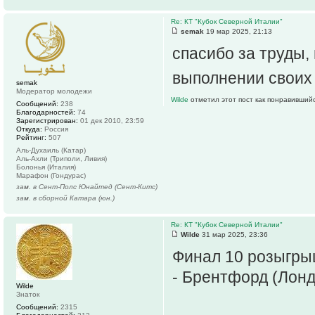
Re: КТ "Кубок Северной Италии"
semak
19 мар 2025, 21:13
спасибо за труды,
выполнении своих
semak
Модератор молодежи
Wilde
отметил этот пост как понравившийс
Сообщений:
238
Благодарностей:
74
Зарегистрирован:
01 дек 2010, 23:59
Откуда:
Россия
Рейтинг:
507
Аль-Духаиль (Катар)
Аль-Ахли (Триполи, Ливия)
Болонья (Италия)
Марафон (Гондурас)
зам. в Сент-Полс Юнайтед (Сент-Китс)
зам. в сборной Катара (юн.)
Re: КТ "Кубок Северной Италии"
Wilde
31 мар 2025, 23:36
Финал 10 розыгры
- Брентфорд (Лонд
Wilde
Знаток
Сообщений:
2315