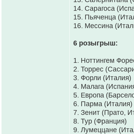
14. Сарагоса (Испа
15. Пьяченца (Итал
16. Мессина (Итали
6 розыгрыш:
1. Ноттингем Форе
2. Торрес (Сассари
3. Форли (Италия)
4. Малага (Испания
5. Европа (Барсел
6. Парма (Италия)
7. Зенит (Прато, И
8. Тур (Франция)
9. Лумеццане (Ита