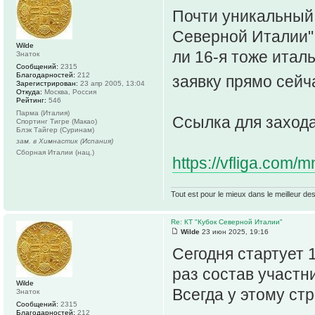
Почти уникальный К
Северной Италии" 
Wilde
ли 16-я тоже италь
Знаток
Сообщений:
2315
Благодарностей:
212
заявку прямо сейча
Зарегистрирован:
23 апр 2005, 13:04
Откуда:
Москва, Россия
Рейтинг:
546
Парма (Италия)
Ссылка для захода
Спортинг Тигре (Макао)
Блэк Тайгер (Суринам)
зам. в Химнастик (Испания)
Сборная Италии (нац.)
https://vfliga.com
Tout est pour le mieux dans le meilleur de
Re: КТ "Кубок Северной Италии"
Wilde
23 июн 2025, 19:16
Сегодня стартует 
раз состав участн
Wilde
Всегда у этому стр
Знаток
Сообщений:
2315
Благодарностей:
212