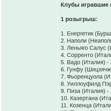
Клубы игравшие 
1 розыгрыш:
1. Енергетик (Бурш
2. Наполи (Неаполь
3. Леньяго Салус (
4. Сорренто (Итали
5. Вадо (Италия) -
6. Гунфу (Шицзячжу
7. Фьоренцуола (Ит
8. Уиллоуфилд Пэр
9. Пиза (Италия) - 
10. Казертана (Ита
11. Козенца (Итали