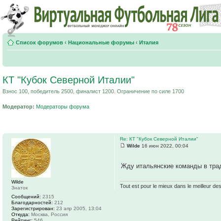
Список форумов
‹
Национальные форумы
‹
Италия
КТ "Кубок Северной Италии"
Взнос 100, победитель 2500, финалист 1200. Ограничение по силе 1700
Модератор:
Модераторы форума
Re: КТ "Кубок Северной Италии"
Wilde
16 июн 2022, 00:04
Жду итальянские команды в тра
Wilde
Tout est pour le mieux dans le meilleur de
Знаток
Сообщений:
2315
Благодарностей:
212
Зарегистрирован:
23 апр 2005, 13:04
Откуда:
Москва, Россия
Рейтинг:
546