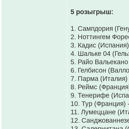
5 розыгрыш:
1. Сампдория (Гену
2. Ноттингем Форес
3. Кадис (Испания)
4. Шальке 04 (Гел
5. Райо Вальекано
6. Гелбисон (Валло
7. Парма (Италия)
8. Реймс (Франция)
9. Тенерифе (Испан
10. Тур (Франция) 
11. Лумеццане (Ит
12. Санджованнез
13. Салернитана (