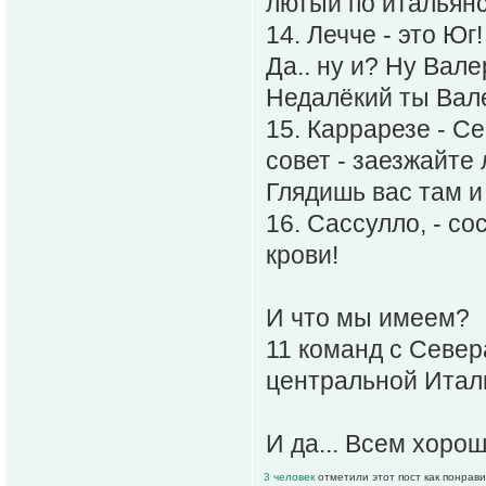
лютый по итальянс
14. Лечче - это Юг
Да.. ну и? Ну Вале
Недалёкий ты Вале
15. Каррарезе - С
совет - заезжайте
Глядишь вас там и 
16. Сассулло, - со
крови!
И что мы имеем?
11 команд с Север
центральной Итал
И да... Всем хорош
3 человек
отметили этот пост как понрав