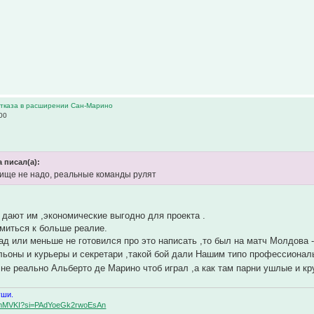
 отказа в расширении Сан-Марино
00
 писал(а):
нище не надо, реальные команды рулят
ь дают им ,экономические выгодно для проекта .
емиться к больше реалие.
зад или меньше не готовился про это написать ,то был на матч Молдова 
льоны и курьеры и секретари ,такой бой дали Нашим типо профессионал
лне реально Альберто де Марино чтоб играл ,а как там парни ушлые и кру
уши.
BqemMVKI?si=PAdYoeGk2rwoEsAn