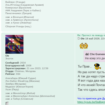
Вайперс (Уганда)
Аль-Иттихад (Саудовская Аравия)
Комерсиал (Бразилия)
АФК Академия (Теркс и Кайкос)
Панатинаикос (Греция)
зам. в Венеция (Италия)
зам. в Арменио (Аргентина)
зам. в Аукас (Эквадор)
Сборная Уганды (нац.)
Re: Протест по поводу
Ole
18 май 2026, 22:
Che Guevara
Ole
Не кому это д
Знаток
Сообщений:
2634
Благодарностей:
1908
Ты Прав ,
Зарегистрирован:
21 сен 2023, 12:59
Откуда:
Chisinau, Молдова
Но раз хотят пуст
Рейтинг:
694
А так да надо стр
Альтабара (Южный Судан)
Я вот года два на
Лос-Кабос Юнайтед (Мексика)
Зимбру (Молдова)
И что ихней Почта
Маджанг (Южная Корея)
Так что сдесь впо
Хаэн (Перу)
зам. в Менгейлор (Индия)
зам. в Массельбург Атлетик (Шотландия)
Что то приятное для Д
зам. в Табор (Словения)
https://youtu.be/5ta