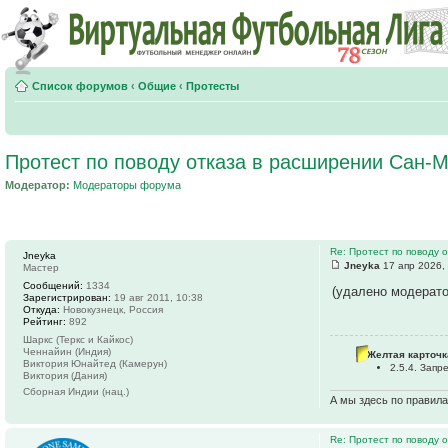
Список форумов
‹
Общие
‹
Протесты
Протест по поводу отказа в расширении Сан-
Модератор:
Модераторы форума
Re: Протест по поводу
Jneyka
Jneyka
17 апр 2026,
Мастер
Сообщений:
1334
(удалено модерат
Зарегистрирован:
19 авг 2011, 10:38
Откуда:
Новокузнецк, Россия
Рейтинг:
892
Шаркс (Теркс и Кайкос)
Ченнайин (Индия)
Желтая карточк
Виктория Юнайтед (Камерун)
2.5.4. Зап
Виктория (Дания)
Сборная Индии (нац.)
А мы здесь по правил
Re: Протест по поводу