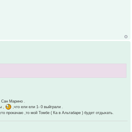
- Сан Марино .
ы ,
,что ели ели 1- 0 выйграли .
то прокачаю ,то мой Томбе ( Ка в Альтабаре ) будет отдыхать.