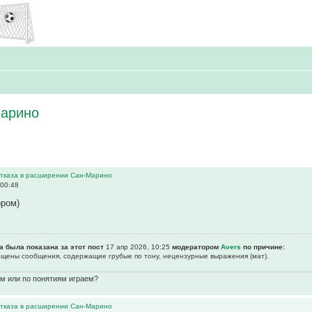
Марино
 отказа в расширении Сан-Марино
 00:48
ором)
а была показана за этот пост
17 апр 2026, 10:25
модератором
Avers
по причине:
рещены сообщения, содержащие гpубые по тону, нецензурные выpажения (мат).
ам или по понятиям играем?
 отказа в расширении Сан-Марино