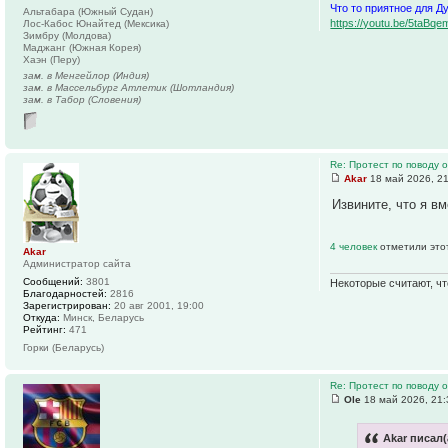
Что то приятное для Д
Альтабара (Южный Судан)
https://youtu.be/5ta
Лос-Кабос Юнайтед (Мексика)
Зимбру (Молдова)
Маджанг (Южная Корея)
Хаэн (Перу)
зам. в Менгейлор (Индия)
зам. в Массельбург Атлетик (Шотландия)
зам. в Табор (Словения)
Re: Протест по поводу
Akar
18 май 2026, 2
Извините, что я в
4 человек
отметили это
Akar
Администратор сайта
Сообщений:
3801
Некоторые считают, чт
Благодарностей:
2816
Зарегистрирован:
20 авг 2001, 19:00
Откуда:
Минск, Беларусь
Рейтинг:
471
Горки (Беларусь)
Re: Протест по поводу
Ole
18 май 2026, 21:
Akar писал(