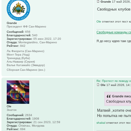
Grande
17 май 2026,
Свободных клубов 
Ole
отметил этот пост 
Grande
Президент ФФ Сан-Марино
Сообщений:
656
Свободные команды св
Благодарностей:
540
Зарегистрирован:
05 июн 2022, 17:20
Я до несу идею там гд
Откуда:
Montegiardino, Сан-Марино
Рейтинг:
842
Ла Фиорита (Сан-Марино)
Монт Гера (Чад)
Тринидад (Куба)
Аль-Наваир (Сирия)
Валье Катамайо (Эквадор)
Сборная Сан-Марино (юн.)
Re: Протест по поводу
Ole
17 май 2026, 14:
Grande писа
Свободных клу
Ole
Матвей ,хотите оч
Знаток
Но попытка не пыт
Сообщений:
2634
Благодарностей:
1908
Зарегистрирован:
21 сен 2023, 12:59
shakal
отметил этот пос
Откуда:
Chisinau, Молдова
Рейтинг:
694