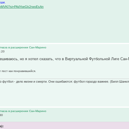
уши.
BqemMVKI?si=PAdYoeGk2rwoEsAn
 отказа в расширении Сан-Марино
1:20
мешиваюсь, но я хотел сказать, что в Виртуальной Футбольной Лиге Сан-
т пост как понравившийся.
о футбол - дело жизни и смерти. Они ошибаются: футбол гораздо важнее. (Билл Шанкл
 отказа в расширении Сан-Марино
30
а):