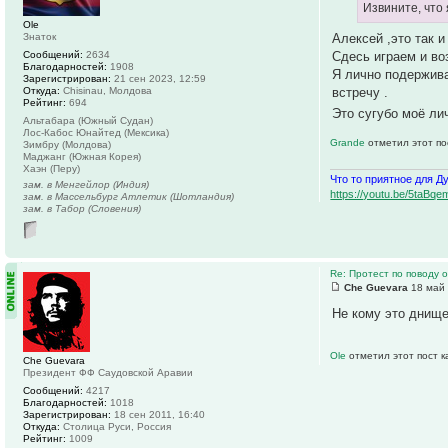
Извините, что 
Ole
Алексей ,это так и
Знаток
Сдесь играем и во
Сообщений:
2634
Благодарностей:
1908
Я лично подержива
Зарегистрирован:
21 сен 2023, 12:59
встречу .
Откуда:
Chisinau, Молдова
Рейтинг:
694
Это сугубо моё ли
Альтабара (Южный Судан)
Лос-Кабос Юнайтед (Мексика)
Grande
отметил этот по
Зимбру (Молдова)
Маджанг (Южная Корея)
Хаэн (Перу)
Что то приятное для Д
зам. в Менгейлор (Индия)
https://youtu.be/5ta
зам. в Массельбург Атлетик (Шотландия)
зам. в Табор (Словения)
Re: Протест по поводу
Che Guevara
18 май 
Не кому это днище
Ole
отметил этот пост 
Che Guevara
Президент ФФ Саудовской Аравии
Сообщений:
4217
Благодарностей:
1018
Зарегистрирован:
18 сен 2011, 16:40
Откуда:
Столица Руси, Россия
Рейтинг:
1009