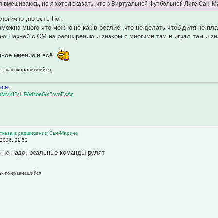
я вмешиваюсь, но я хотел сказать, что в Виртуальной Футбольной Лиге Сан-Ма
 логично ,но есть Но .
зможно много что можно не как в реалие ,что не делать чтоб дитя не пла
ю Парней с СМ на расширению и знаком с многими там и играл там и зна
чное мнение и всё.
ст как понравившийся.
уши.
BqemMVKI?si=PAdYoeGk2rwoEsAn
 отказа в расширении Сан-Марино
2026, 21:52
 не надо, реальные команды рулят
как понравившийся.