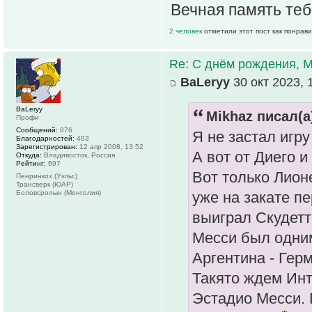
Вечная память теб
2 человек
отметили этот пост как понрав
Re: С днём рождения, 
ВаLeryy
30 окт 2023, 
ВаLeryy
Mikhaz писал(а
Профи
Сообщений:
876
Я не застал игру
Благодарностей:
403
Зарегистрирован:
12 апр 2008, 13:52
А вот от Диего и
Откуда:
Владивосток, Россия
Рейтинг:
697
Вот только Лион
Пенринкох (Уэльс)
Трансверк (ЮАР)
Боловсролын (Монголия)
уже на закате п
выиграл Скудетт
Месси был одним
Аргентина - Герм
Такято ждем Инт
Эстадио Месси. 