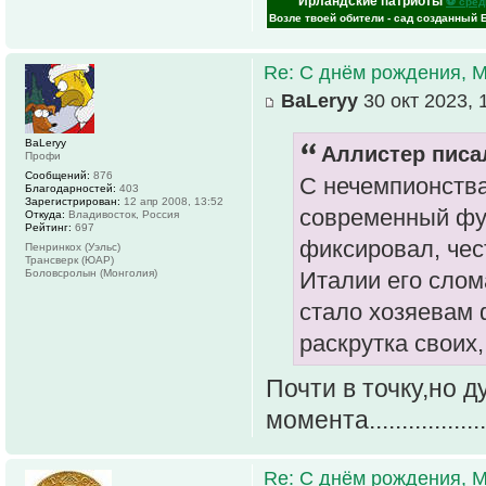
Ирландские патриоты
⚽ сред
Возле твоей обители - сад созданный 
Re: С днём рождения, 
ВаLeryy
30 окт 2023, 
ВаLeryy
Аллистер писал
Профи
Сообщений:
876
С нечемпионства
Благодарностей:
403
Зарегистрирован:
12 апр 2008, 13:52
современный фут
Откуда:
Владивосток, Россия
Рейтинг:
697
фиксировал, чест
Пенринкох (Уэльс)
Трансверк (ЮАР)
Боловсролын (Монголия)
Италии его слом
стало хозяевам 
раскрутка своих, .
Почти в точку,но 
момента.............
Re: С днём рождения, 