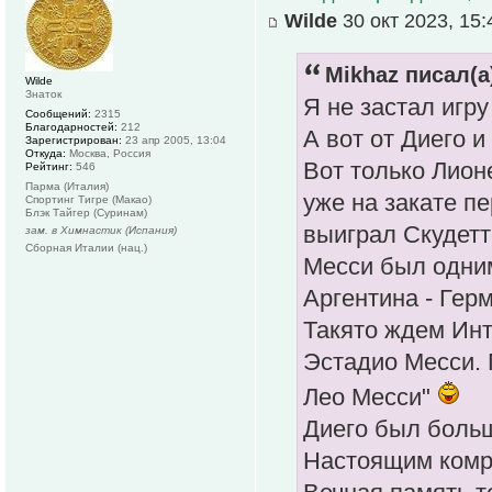
Wilde
30 окт 2023, 15:
Mikhaz писал(а
Wilde
Знаток
Я не застал игру
Сообщений:
2315
Благодарностей:
212
А вот от Диего и
Зарегистрирован:
23 апр 2005, 13:04
Откуда:
Москва, Россия
Вот только Лион
Рейтинг:
546
Парма (Италия)
уже на закате п
Спортинг Тигре (Макао)
Блэк Тайгер (Суринам)
выиграл Скудетт
зам. в Химнастик (Испания)
Сборная Италии (нац.)
Месси был одним
Аргентина - Герм
Такято ждем Инт
Эстадио Месси. 
Лео Месси"
Диего был больш
Настоящим комр