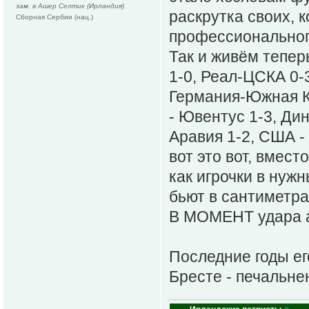
зам. в Ашер Селтик (Ирландия)
раскрутка своих, к
Сборная Сербии (нац.)
профессиональног
Так и живём тепер
1-0, Реал-ЦСКА 0-
Германия-Южная К
- Ювентус 1-3, Ди
Аравия 1-2, США -
вот это вот, вмест
как игрочки в нуж
бьют в сантиметра
В МОМЕНТ удара а н
Последние годы ег
Бресте - печальне