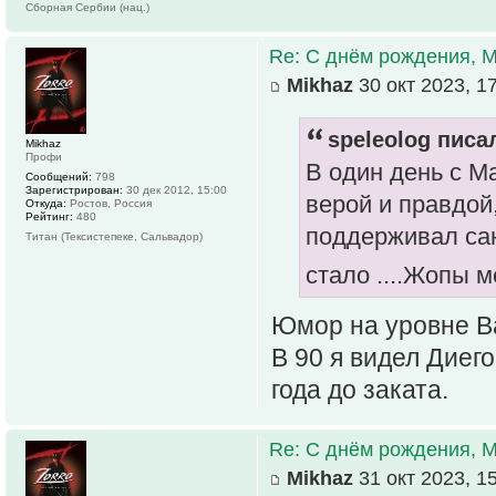
Сборная Сербии (нац.)
Re: С днём рождения, 
Mikhaz
30 окт 2023, 1
speleolog писал
Mikhaz
Профи
В один день с М
Сообщений:
798
Зарегистрирован:
30 дек 2012, 15:00
верой и правдой
Откуда:
Ростов, Россия
Рейтинг:
480
поддерживал сан
Титан (Тексистепеке, Сальвадор)
стало ....Жопы м
Юмор на уровне 
В 90 я видел Диего
года до заката.
Re: С днём рождения, 
Mikhaz
31 окт 2023, 1