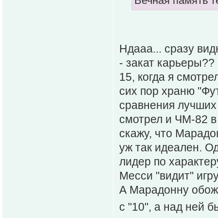
Вечная память т
Ндааа... сразу вид
- закат карьеры??
15, когда я смотре
сих пор храню "Фу
сравнения лучших 
смотрел и ЧМ-82 в 
скажу, что Марадо
уж так идеален. Од
лидер по характер
Месси "видит" игр
А Марадонну обожа
с "10", а над не