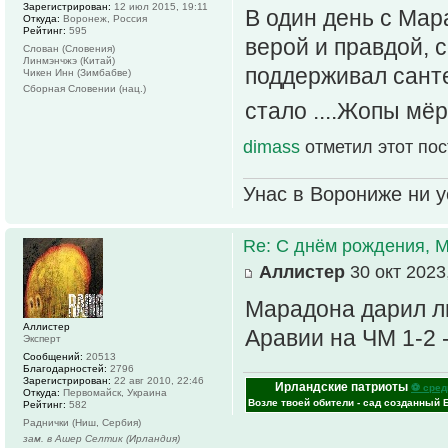
Зарегистрирован:
12 июл 2015, 19:11
В один день с Мар
Откуда:
Воронеж, Россия
Рейтинг:
595
верой и правдой, 
Слован (Словения)
Линмэнчжэ (Китай)
поддерживал санте
Чикен Инн (Зимбабве)
Сборная Словении (нац.)
стало ....Жопы мёр
dimass
отметил этот по
Унас в Ворониже ни ус
Re: С днём рождения, 
Аллистер
30 окт 2023
Марадона дарил л
Аллистер
Аравии на ЧМ 1-2 
Эксперт
Сообщений:
20513
Благодарностей:
2796
Зарегистрирован:
22 авг 2010, 22:46
Ирландские патриоты
⚽ сред
Откуда:
Первомайск, Украина
Возле твоей обители - сад созданный 
Рейтинг:
582
Раднички (Ниш, Сербия)
зам. в Ашер Селтик (Ирландия)