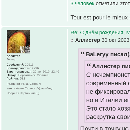
3 человек
отметили этот
Tout est pour le mieux 
Re: С днём рождения, 
Аллистер
30 окт 2023
ВаLeryy писал(
Аллистер
Эксперт
Сообщений:
20513
Аллистер пис
Благодарностей:
2796
Зарегистрирован:
22 авг 2010, 22:46
С нечемпионст
Откуда:
Первомайск, Украина
Рейтинг:
582
современный ф
Раднички (Ниш, Сербия)
зам. в Ашер Селтик (Ирландия)
не фиксировал,
Сборная Сербии (нац.)
но в Италии е
Это стало хоз
раскрутка своих,
Почти в точку,н