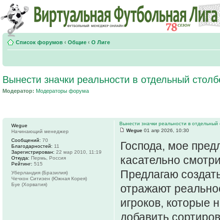
Список форумов
‹
Общие
‹
О Лиге
Вынести значки реальности в отдельный столб
Модератор:
Модераторы форума
Вынести значки реальности в отдельный
Wegue
Wegue
01 апр 2026, 10:30
Начинающий менеджер
Сообщений:
70
Господа, мое пред
Благодарностей:
11
Зарегистрирован:
22 мар 2010, 11:19
касательно смотри
Откуда:
Пермь, Россия
Рейтинг:
515
Предлагаю создать
Уберландия (Бразилия)
Чечхон Ситизен (Южная Корея)
Буе (Хорватия)
отражают реально
игроков, которые 
добавить сортиров