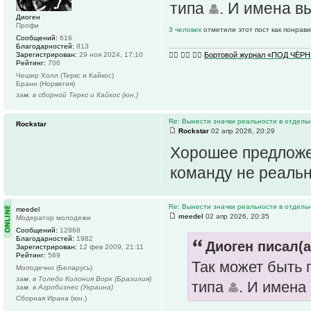
типа
. И имена в
Диоген
Профи
3 человек
отметили этот пост как понрав
Сообщений:
616
Благодарностей:
813
🏴‍☠️ 🏴‍☠️ 🏴‍☠️
Бортовой журнал «ПОД ЧЁ
Зарегистрирован:
29 ноя 2024, 17:10
Рейтинг:
706
Чешир Холл (Теркс и Кайкос)
Бранн (Норвегия)
зам. в сборной Теркс и Кайкос (юн.)
Re: Вынести значки реальности в отдель
Rockstar
Rockstar
02 апр 2026, 20:29
Хорошее предложен
команду не реаль
Re: Вынести значки реальности в отдель
meedel
meedel
02 апр 2026, 20:35
Модератор молодежи
Сообщений:
12868
Благодарностей:
1982
Диоген писал(а
Зарегистрирован:
12 фев 2009, 21:11
Рейтинг:
569
Так может быть 
Молодечно (Беларусь)
зам. в Толедо Колония Ворк (Бразилия)
типа
. И имена
зам. в Агробизнес (Украина)
Сборная Ирана (юн.)