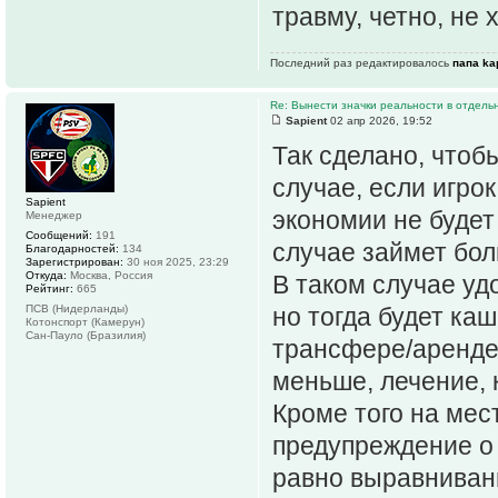
травму, четно, не 
Последний раз редактировалось
папа kа
Re: Вынести значки реальности в отдель
Sapient
02 апр 2026, 19:52
Так сделано, чтоб
случае, если игро
Sapient
экономии не будет
Менеджер
Сообщений:
191
случае займет бол
Благодарностей:
134
Зарегистрирован:
30 ноя 2025, 23:29
Откуда:
Москва, Россия
В таком случае уд
Рейтинг:
665
ПСВ (Нидерланды)
но тогда будет каш
Котонспорт (Камерун)
Сан-Пауло (Бразилия)
трансфере/аренде/
меньше, лечение, к
Кроме того на мес
предупреждение о 
равно выравнивани