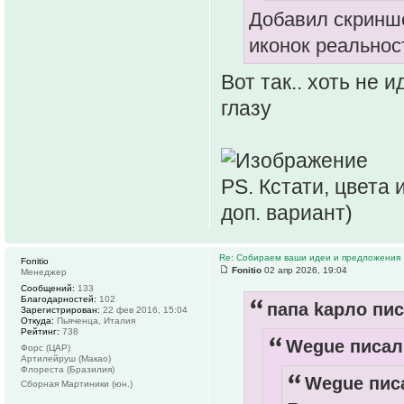
Добавил скриншо
иконок реальнос
Вот так.. хоть не 
глазу
PS. Кстати, цвета 
доп. вариант)
Re: Собираем ваши идеи и предложения
Fonitio
Fonitio
02 апр 2026, 19:04
Менеджер
Сообщений:
133
Благодарностей:
102
папа kарло пис
Зарегистрирован:
22 фев 2016, 15:04
Откуда:
Пьяченца, Италия
Рейтинг:
738
Wegue писал(
Форс (ЦАР)
Артилейруш (Макао)
Флореста (Бразилия)
Wegue писа
Сборная Мартиники (юн.)