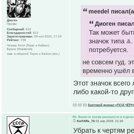
meedel писал(а
Диоген
Диоген писал
Профи
Сообщений:
616
Так может быт
Благодарностей:
813
Зарегистрирован:
29 ноя 2024, 17:10
значок типа
Рейтинг:
706
Чешир Холл (Теркс и Кайкос)
потребуется.
Бранн (Норвегия)
зам. в сборной Теркс и Кайкос (юн.)
не совсем гуд. э
временно ушёл 
Этот значок всего
либо какой-то дру
🏴‍☠️ 🏴‍☠️ 🏴‍☠️
Бортовой журнал «ПОД ЧЁ
Re: Вынести значки реальности в отдель
KotYARa_76
02 апр 2026, 21:20
Убрать к чертям ре