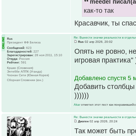
meedel писал(а
как-то так
Красавчик, ты спас
Re: Вынести значки реальности в отдель
Rus
Rus
02 апр 2026, 20:02
Президент ФФ Белиза
Сообщений:
623
Опять не ровно, не
Благодарностей:
227
Зарегистрирован:
28 ноя 2011, 15:10
игровая практика" )
Откуда:
Россия
Рейтинг:
591
Кршко (Словения)
Энтеббе АППК (Уганда)
Чхонан Сити (Южная Корея)
Добавлено спустя 5 
Сборная Словении (юн.)
Добавить столбцы 
))))))
Akar
отметил этот пост как понравившийс
Re: Вынести значки реальности в отдель
Диоген
02 апр 2026, 20:24
Так может быть пр