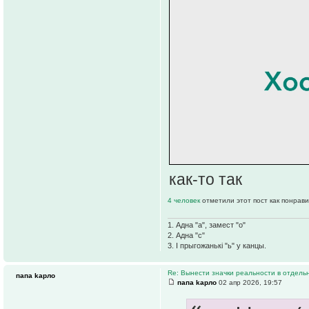
как-то так
4 человек
отметили этот пост как понрав
1. Адна "а", замест "о"
2. Адна "с"
3. І прыгожанькі "ь" у канцы.
Re: Вынести значки реальности в отдель
папа kарло
папа kарло
02 апр 2026, 19:57