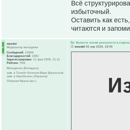
Всё структурирова
избыточный.
Оставить как есть
читаются и запом
Re: Вынести значки реальности в отдель
meedel
meedel
02 апр 2026, 19:55
Модератор молодежи
Сообщений:
12868
Благодарностей:
1982
Зарегистрирован:
12 фев 2009, 21:11
Рейтинг:
569
Молодечно (Беларусь)
зам. в Толедо Колония Ворк (Бразилия)
зам. в Агробизнес (Украина)
Сборная Ирана (юн.)