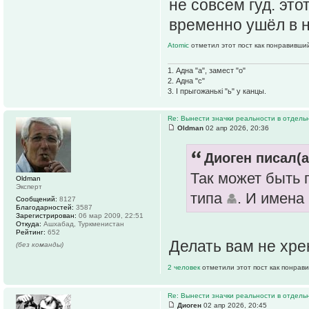
не совсем гуд. это
временно ушёл в 
Atomic
отметил этот пост как понравивши
1. Адна "а", замест "о"
2. Адна "с"
3. І прыгожанькі "ь" у канцы.
Re: Вынести значки реальности в отдель
Oldman
02 апр 2026, 20:36
Диоген писал(а
Так может быть 
Oldman
Эксперт
типа
. И имена
Сообщений:
8127
Благодарностей:
3587
Зарегистрирован:
06 мар 2009, 22:51
Откуда:
Ашхабад, Туркменистан
Рейтинг:
652
Делать вам не хре
(без команды)
2 человек
отметили этот пост как понрав
Re: Вынести значки реальности в отдель
Диоген
02 апр 2026, 20:45