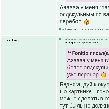
Аааааа у меня гла
олдскульным по ва
перебор
Deneb
отметил этот пост как понравивши
Re: Собираем ваши идеи и предложения
папа kарло
папа kарло
02 апр 2026, 19:32
Fonitio писал(а
Аааааа у меня г
более олдскульн
уже перебор
Бедняга, дуй к окул
По картинке - ясно
можно сделать в о
тут быль не должн