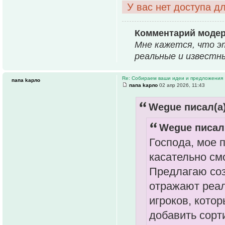
У вас нет доступа д
Комментарий моде
Мне кажется, что э
реальные и известн
Re: Собираем ваши идеи и предложения
папа kарло
папа kарло
02 апр 2026, 11:43
Wegue писал(а)
Wegue писал(
Господа, мое 
касательно см
Предлагаю соз
отражают реал
игроков, кото
добавить сорт