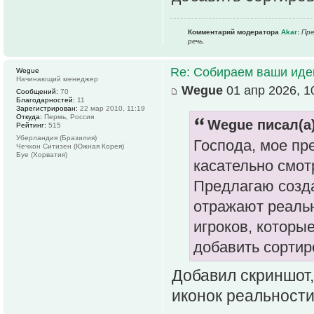
Комментарий модератора
Akar
:
Пре
речь.
Re: Собираем ваши иде
Wegue
Начинающий менеджер
Wegue
01 апр 2026, 1
Сообщений:
70
Благодарностей:
11
Зарегистрирован:
22 мар 2010, 11:19
Откуда:
Пермь, Россия
Wegue писал(а)
Рейтинг:
515
Уберландия (Бразилия)
Господа, мое пр
Чечхон Ситизен (Южная Корея)
Буе (Хорватия)
касательно смот
Предлагаю созда
отражают реальн
игроков, которы
добавить сортир
Добавил скриншот,
иконок реальности