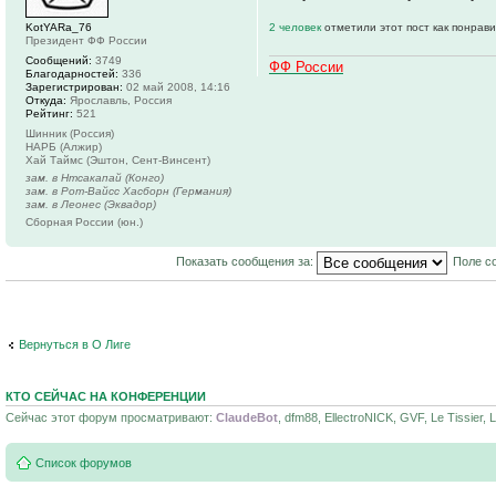
KotYARa_76
2 человек
отметили этот пост как понрав
Президент ФФ России
Сообщений:
3749
ФФ России
Благодарностей:
336
Зарегистрирован:
02 май 2008, 14:16
Откуда:
Ярославль, Россия
Рейтинг:
521
Шинник (Россия)
НАРБ (Алжир)
Хай Таймс (Эштон, Сент-Винсент)
зам. в Нтсакапай (Конго)
зам. в Рот-Вайсс Хасборн (Германия)
зам. в Леонес (Эквадор)
Сборная России (юн.)
Показать сообщения за:
Поле с
Вернуться в О Лиге
КТО СЕЙЧАС НА КОНФЕРЕНЦИИ
Сейчас этот форум просматривают:
ClaudeBot
, dfm88, EllectroNICK, GVF, Le Tissier, 
Список форумов