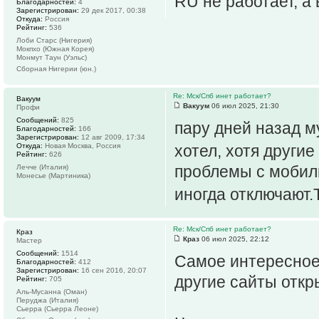
RU не работает, а
Благодарностей:
4
Зарегистрирован:
29 дек 2017, 00:38
Откуда:
Россия
Рейтинг:
536
Лоби Старс (Нигерия)
Мокпхо (Южная Корея)
Монмут Таун (Уэльс)
Сборная Нигерии (юн.)
Re: Мск/Спб инет работает?
Вакуум
Вакуум
06 июл 2025, 21:30
Профи
Сообщений:
825
пару дней назад м
Благодарностей:
166
Зарегистрирован:
12 авг 2009, 17:34
Откуда:
Новая Москва, Россия
хотел, хотя други
Рейтинг:
626
проблемы с мобил
Лечче (Италия)
Монесье (Мартиника)
иногда отключают
Re: Мск/Спб инет работает?
Краз
Краз
06 июл 2025, 22:12
Мастер
Сообщений:
1514
Самое интересное,
Благодарностей:
412
Зарегистрирован:
16 сен 2016, 20:07
другие сайты откр
Рейтинг:
705
Аль-Мусанна (Оман)
Перуджа (Италия)
Сьерра (Сьерра Леоне)