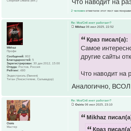
Что наводит на р
Сборная Омана (юн.)
2 человек
отметили этот пост как понрав
Re: Мск/Спб инет работает?
Mikhaz
06 июл 2025, 22:52
Краз писал(а):
Самое интересно
Mikhaz
Профи
другие сайты от
Сообщений:
802
Благодарностей:
5
Зарегистрирован:
30 дек 2012, 15:00
Откуда:
Ростов, Россия
Рейтинг:
480
Что наводит на 
Эндюстриэль (Гвинея)
Титан (Тексистепеке, Сальвадор)
Аналогично, ВСОЛ
Re: Мск/Спб инет работает?
Osiris
06 июл 2025, 23:10
Mikhaz писал(а
Osiris
Мастер
Краз писал(а