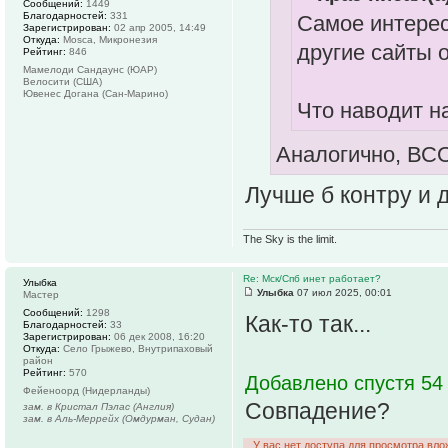
Сообщений:
1449
Благодарностей:
331
Самое интерес
Зарегистрирован:
02 апр 2005, 14:49
Откуда:
Mosca, Микронезия
другие сайты 
Рейтинг:
846
Мамелоди Сандаунс (ЮАР)
Велосити (США)
Ювенес Догана (Сан-Марино)
Что наводит н
Аналогично, ВС
Лучше б контру и 
The Sky is the limit.
Re: Мск/Спб инет работает?
Улыбка
Улыбка
07 июл 2025, 00:01
Мастер
Сообщений:
1298
Как-то так...
Благодарностей:
33
Зарегистрирован:
06 дек 2008, 16:20
Откуда:
Село Грыжево, Внутрипаховый
район
Рейтинг:
570
Добавлено спустя 54
Фейеноорд (Нидерланды)
Совпадение?
зам. в Кристал Пэлас (Англия)
зам. в Аль-Меррейх (Омдурман, Судан)
У вас нет доступа для просмотра вло