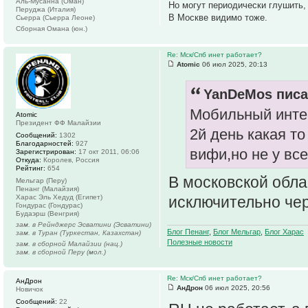
Аль-Мусанна (Оман)
Но могут периодически глушить,
Перуджа (Италия)
В Москве видимо тоже.
Сьерра (Сьерра Леоне)
Сборная Омана (юн.)
Re: Мск/Спб инет работает?
Atomic
06 июл 2025, 20:13
YanDeMos писа
Мобильный интер
Atomic
Президент ФФ Малайзии
2й день какая то
Сообщений:
1302
Благодарностей:
927
вифи,но не у вс
Зарегистрирован:
17 окт 2011, 06:06
Откуда:
Королев, Россия
Рейтинг:
654
В московской обла
Мельгар (Перу)
Пенанг (Малайзия)
Харас Эль Хедуд (Египет)
исключительно чер
Гондурас (Гондурас)
Будаэрш (Венгрия)
зам. в Рейнджерс Эсватини (Эсватини)
Блог Пенанг
,
Блог Мельгар
,
Блог Харас
зам. в Туран (Туркестан, Казахстан)
Полезные новости
зам. в сборной Малайзии (нац.)
зам. в сборной Перу (мол.)
Re: Мск/Спб инет работает?
АнДрон
АнДрон
06 июл 2025, 20:56
Новичок
Сообщений:
22