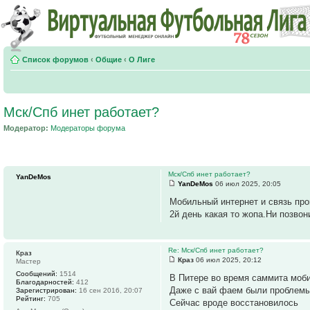
Список форумов
‹
Общие
‹
О Лиге
Мск/Спб инет работает?
Модератор:
Модераторы форума
Мск/Спб инет работает?
YanDeMos
YanDeMos
06 июл 2025, 20:05
Мобильный интернет и связь про
2й день какая то жопа.Ни позвон
Re: Мск/Спб инет работает?
Краз
Краз
06 июл 2025, 20:12
Мастер
Сообщений:
1514
В Питере во время саммита моб
Благодарностей:
412
Даже с вай фаем были проблемы
Зарегистрирован:
16 сен 2016, 20:07
Рейтинг:
705
Сейчас вроде восстановилось