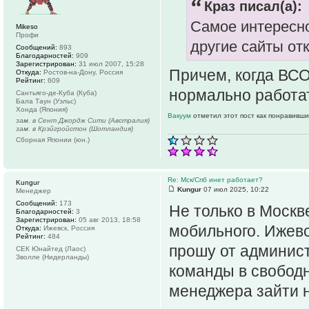
Краз писал(а):
Самое интересно
Mikeso
Профи
другие сайты от
Сообщений:
893
Благодарностей:
909
Зарегистрирован:
31 июл 2007, 15:28
Причем, когда ВС
Откуда:
Ростов-на-Дону, Россия
Рейтинг:
609
нормально работа
Сантьяго-де-Куба (Куба)
Бала Таун (Уэльс)
Хонда (Япония)
Вакуум
отметил этот пост как понравивши
зам. в Сент Джордж Сити (Австралия)
зам. в Крэйгройстон (Шотландия)
Сборная Японии (юн.)
Re: Мск/Спб инет работает?
Kungur
Kungur
07 июл 2025, 10:22
Менеджер
Сообщений:
173
Не только в Москв
Благодарностей:
3
Зарегистрирован:
05 авг 2013, 18:58
мобильного. Ижевс
Откуда:
Ижевск, Россия
Рейтинг:
484
прошу от админис
СЕК Юнайтед (Лаос)
Зволле (Нидерланды)
команды в свободн
менеджера зайти н