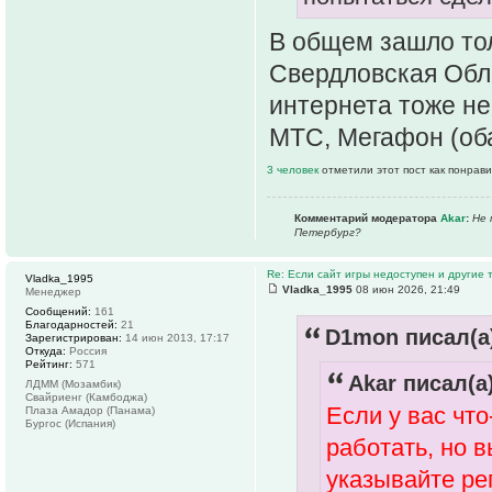
В общем зашло тол
Свердловская Обла
интернета тоже не
МТС, Мегафон (оба
3 человек
отметили этот пост как понрав
Комментарий модератора
Akar
:
Не 
Петербург?
Re: Если сайт игры недоступен и другие
Vladka_1995
Vladka_1995
08 июн 2026, 21:49
Менеджер
Сообщений:
161
Благодарностей:
21
D1mon писал(а
Зарегистрирован:
14 июн 2013, 17:17
Откуда:
Россия
Рейтинг:
571
Akar писал(а)
ЛДММ (Мозамбик)
Свайриенг (Камбоджа)
Если у вас что
Плаза Амадор (Панама)
Бургос (Испания)
работать, но 
указывайте рег