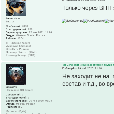
Только через ВПН з
Tuberculezz
Знаток
Сообщений:
2008
Благодарностей:
938
Зарегистрирован:
25 ноя 2011, 11:26
Откуда:
Western Siberia, Россия
Рейтинг:
1264
ТНТ (Южная Корея)
Имбабура (Эквадор)
Сток Сити (Англия)
Орландо Пайрэтс (ЮАР)
Ричмонд Киккерс (США)
Re: Если сайт игры недоступен и другие
GampPro
29 май 2026, 21:46
Не заходит не на .
состав и т.д., во вр
GampPro
Президент ФФ Туниса
Сообщений:
6
Благодарностей:
3
Зарегистрирован:
20 янв 2026, 03:34
Откуда:
Москва, Россия
Рейтинг:
450
Матансас (Куба)