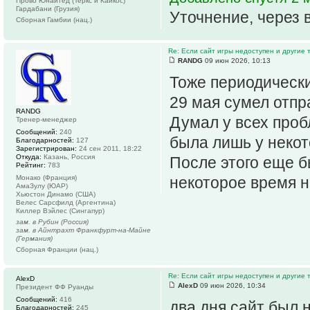
Прово Юнайтед (Теркс и Кайкос)
Гардабани (Грузия)
Уточнение, через 
Сборная Гамбии (нац.)
Re: Если сайт игры недоступен и другие
RANDG
09 июн 2026, 10:13
Тоже периодически
29 мая сумел отпр
RANDG
Думал у всех проб
Тренер-менеджер
Сообщений:
240
была лишь у некот
Благодарностей:
127
Зарегистрирован:
24 сен 2011, 18:22
Откуда:
Казань, Россия
После этого еще бы
Рейтинг:
783
Монако (Франция)
некоторое время н
АмаЗулу (ЮАР)
Хьюстон Динамо (США)
Велес Сарсфилд (Аргентина)
Киллер Вэйлес (Сингапур)
зам. в Рубин (Россия)
зам. в Айнтрахт Франкфурт-на-Майне
(Германия)
Сборная Франции (нац.)
Re: Если сайт игры недоступен и другие
AlexD
AlexD
09 июн 2026, 10:34
Президент ФФ Руанды
Сообщений:
416
два дня сайт был 
Благодарностей:
245