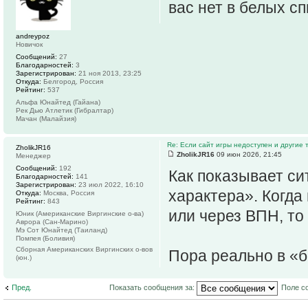
вас нет в белых сп
andreypoz
Новичок
Сообщений:
27
Благодарностей:
3
Зарегистрирован:
21 ноя 2013, 23:25
Откуда:
Белгород, Россия
Рейтинг:
537
Альфа Юнайтед (Гайана)
Рек Дью Атлетик (Гибралтар)
Мачан (Малайзия)
Re: Если сайт игры недоступен и другие
ZholikJR16
ZholikJR16
09 июн 2026, 21:45
Менеджер
Сообщений:
192
Как показывает си
Благодарностей:
141
Зарегистрирован:
23 июл 2022, 16:10
характера». Когда
Откуда:
Москва, Россия
Рейтинг:
843
или через ВПН, то 
Юник (Американские Виргинские о-ва)
Аврора (Сан-Марино)
Мэ Сот Юнайтед (Таиланд)
Помпея (Боливия)
Сборная Американских Виргинских о-вов
Пора реально в «б
(юн.)
Пред.
Показать сообщения за:
Поле с