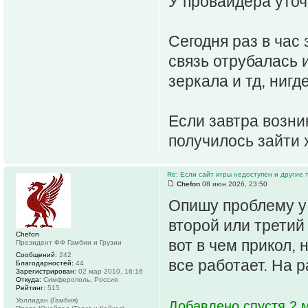
У провайдера уточ
Сегодня раз в час 
связь отрубалась и
зеркала и тд, нигд
Если завтра возни
получилось зайти 
Re: Если сайт игры недоступен и другие
Chefon
08 июн 2026, 23:50
Опишу проблему у 
второй или третий
Chefon
вот в чем прикол, 
Президент ФФ Гамбии и Грузии
Сообщений:
242
все работает. На 
Благодарностей:
44
Зарегистрирован:
02 мар 2010, 16:16
Откуда:
Симферополь, Россия
Рейтинг:
515
Уоллидан (Гамбия)
Добавлено спустя 2 м