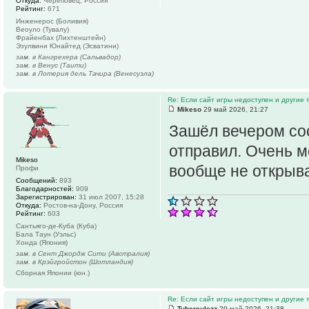
Откуда:
Череповец, Россия
Рейтинг:
671
Инженерос (Боливия)
Веоуло (Тувалу)
Фрайенбах (Лихтенштейн)
Эзулвини Юнайтед (Эсватини)
зам. в Кангрехера (Сальвадор)
зам. в Венус (Таити)
зам. в Лотерия дель Тачира (Венесуэла)
Re: Если сайт игры недоступен и другие
Mikeso
29 май 2026, 21:27
Зашёл вечером сос
отправил. Очень м
Mikeso
вообще не открыва
Профи
Сообщений:
893
Благодарностей:
909
Зарегистрирован:
31 июл 2007, 15:28
Откуда:
Ростов-на-Дону, Россия
Рейтинг:
603
Сантьяго-де-Куба (Куба)
Бала Таун (Уэльс)
Хонда (Япония)
зам. в Сент Джордж Сити (Австралия)
зам. в Крэйгройстон (Шотландия)
Сборная Японии (юн.)
Re: Если сайт игры недоступен и другие
Tuberculezz
29 май 2026, 21:38