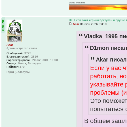
Дождь это плохо
Re: Если сайт игры недоступен и другие
Akar
08 июн 2026, 23:00
Vladka_1995 пи
Akar
D1mon писал
Администратор сайта
Сообщений:
3795
Благодарностей:
2816
Akar писал
Зарегистрирован:
20 авг 2001, 19:00
Откуда:
Минск, Беларусь
Если у вас ч
Рейтинг:
470
Горки (Беларусь)
работать, н
указывайте р
проблемы (и
Это поможет
попытаться 
В общем зашло