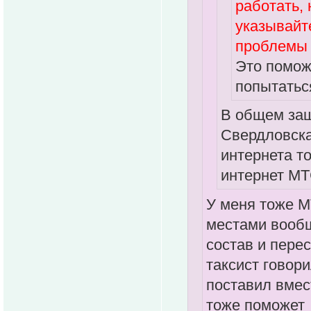
работать, 
указывайте
проблемы 
Это помож
попытатьс
В общем заш
Свердловска
интернета т
интернет МТ
У меня тоже МТ
местами вообщ
состав и перес
таксист говори
поставил вмес
тоже поможет