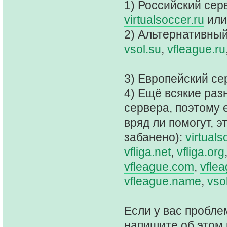
1) Российский сер
virtualsoccer.ru
ил
2) Альтернативный
vsol.su
,
vfleague.ru
3) Европейский се
4) Ещё всякие раз
сервера, поэтому 
вряд ли помогут, э
забанено):
virtuals
vfliga.net
,
vfliga.org
vfleague.com
,
vflea
vfleague.name
,
vso
Если у вас пробле
напишите об этом