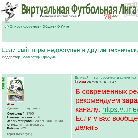
Список форумов
‹
Общие
‹
О Лиге
Если сайт игры недоступен и другие техничес
Модератор:
Модераторы форума
Если сайт игры недоступен и другие тех
Akar
26 фев 2016, 21:47
В современных ре
рекомендуем
зара
Akar
каналу:
https://t.me
Администратор сайта
Сообщений:
3795
Если у вас вообще
Благодарностей:
2816
Зарегистрирован:
20 авг 2001, 19:00
Откуда:
Минск, Беларусь
делать.
Рейтинг:
470
Горки (Беларусь)