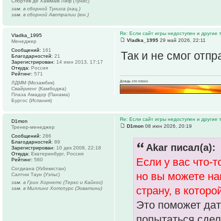
Спортив де Хаммам Лиф (Тунис)
зам. в сборной Туниса (нац.)
зам. в сборной Австралии (юн.)
Re: Если сайт игры недоступен и другие
Vladka_1995
Vladka_1995
29 май 2026, 22:11
Менеджер
Сообщений:
161
Так и не смог отп
Благодарностей:
21
Зарегистрирован:
14 июн 2013, 17:17
Откуда:
Россия
Рейтинг:
571
Дождь это плохо
ЛДММ (Мозамбик)
Свайриенг (Камбоджа)
Плаза Амадор (Панама)
Бургос (Испания)
Re: Если сайт игры недоступен и другие
D1mon
D1mon
08 июн 2026, 20:19
Тренер-менеджер
Сообщений:
286
Благодарностей:
89
Akar писал(а):
Зарегистрирован:
10 дек 2008, 22:18
Откуда:
Екатеринбург, Россия
Если у вас что-т
Рейтинг:
560
Согдиана (Узбекистан)
но вы можете на
Салтни Таун (Уэльс)
зам. в Грин Хорнетс (Теркс и Кайкос)
страну, в которо
зам. в Миллинг Хотспурс (Эсватини)
Это поможет дат
попытаться сдел