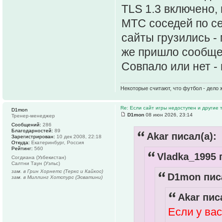
TLS 1.3 включено,
МТС соседей по се
сайты грузились - 
же пришло сообще
Совпало или нет -
Некоторые считают, что футбол - дело 
Re: Если сайт игры недоступен и другие
D1mon
D1mon
08 июн 2026, 23:14
Тренер-менеджер
Сообщений:
286
Благодарностей:
89
Akar писал(а):
Зарегистрирован:
10 дек 2008, 22:18
Откуда:
Екатеринбург, Россия
Рейтинг:
560
Vladka_1995 
Согдиана (Узбекистан)
Салтни Таун (Уэльс)
зам. в Грин Хорнетс (Теркс и Кайкос)
D1mon писа
зам. в Миллинг Хотспурс (Эсватини)
Akar пис
Если у вас