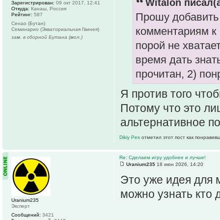
Witalon писал(а
Зарегистрирован:
09 окт 2017, 12:41
Откуда:
Канаш, Россия
Прошу добавить 
Рейтинг:
587
Сенао (Бутан)
комментариям к 
Семинарио (Экваториальная Гвинея)
зам. в сборной Бутана (мол.)
порой не хватае
время дать знат
прочитан, 2) пон
Я против того чтоб
Потому что это ли
альтернативное по
Dikiy Pes
отметил этот пост как понравив
Re: Сделаем игру удобнее и лучше!
Uranium235
18 июн 2026, 14:20
Это уже идея для 
можно узнать кто 
Uranium235
Эксперт
Сообщений:
3421