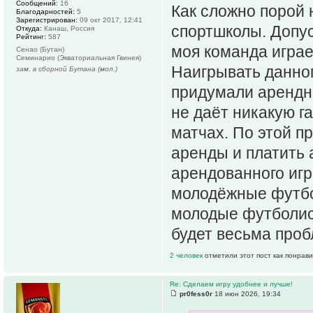
Сообщений:
16
Как сложно порой
Благодарностей:
5
Зарегистрирован:
09 окт 2017, 12:41
спортшколы. Допус
Откуда:
Канаш, Россия
Рейтинг:
587
моя команда играе
Сенао (Бутан)
Семинарио (Экваториальная Гвинея)
Наигрывать данног
зам. в сборной Бутана (мол.)
придумали арендны
не даёт никакую га
матчах. По этой п
аренды и платить 
арендованного игр
молодёжные футбол
молодые футболис
будет весьма проб
2 человек
отметили этот пост как понрав
Re: Сделаем игру удобнее и лучше!
pr0fess0r
18 июн 2026, 19:34