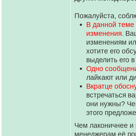
Пожалуйста, собл
В данной теме
изменения
. В
изменениям ил
хотите его обс
выделить его в
Одно сообщени
лайкают или д
Вкратце обосн
встречаться ва
они нужны? Чем
этого предлож
Чем лаконичнее и 
менеджерам её пон