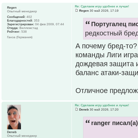
Re: Сделаем игру удобнее и лучше!
Regen
Regen
30 май 2026, 17:19
Опытный менеджер
Сообщений:
402
Благодарностей:
353
Португалец пис
Зарегистрирован:
04 фев 2009, 07:44
Откуда:
Виллемстад
редкостный бред
Рейтинг:
538
Ганза (Германия)
А почему бред-то?
команды Лиги игр
дождевая защита и
баланс атаки-защ
Отличное предло
Re: Сделаем игру удобнее и лучше!
Deneb
30 май 2026, 17:20
ranger писал(а)
Deneb
Опытный менеджер