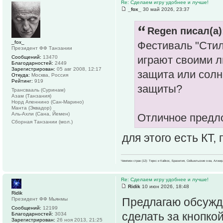
Re: Сделаем игру удобнее и лучше!
_fox_
30 май 2026, 23:37
Regen писал(а)
_fox_
Фестиваль "Стил
Президент ФФ Танзании
играют своими 
Сообщений:
13470
Благодарностей:
2449
Зарегистрирован:
05 авг 2008, 12:17
защита или солн
Откуда:
Москва, Россия
Рейтинг:
919
защиты?
Трансвааль (Суринам)
Азам (Танзания)
Норд Апеннино (Сан-Марино)
Манта (Эквадор)
Аль-Ахли (Сана, Йемен)
Отличное пред
Сборная Танзании (мол.)
для этого есть КТ,
Чемпион стран (12): Теркс и Кайкос, Бразилия, Сейшельские о-ва, Алжир
Re: Сделаем игру удобнее и лучше!
Ridik
10 июн 2026, 18:48
Ridik
Предлагаю обсужд
Президент ФФ Мьянмы
Сообщений:
12199
сделать за кнопкой
Благодарностей:
3034
Зарегистрирован:
26 ноя 2013, 21:25