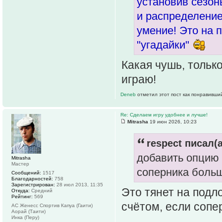
установив сезоны
и распределение
умение! Это на 
"угадайки"
Какая чушь, тольк
играю!
Deneb
отметил этот пост как понравивши
Re: Сделаем игру удобнее и лучше!
Mitrasha
19 июн 2026, 10:23
respect писал(а
добавить опцию 
Mitrasha
Мастер
соперника боль
Сообщений:
1517
Благодарностей:
758
Зарегистрирован:
28 июл 2013, 11:35
Это тянет на подло
Откуда:
Средний
Рейтинг:
569
счётом, если сопе
АС Женесс Спортив Капуа (Гаити)
Аорай (Таити)
Инка (Перу)