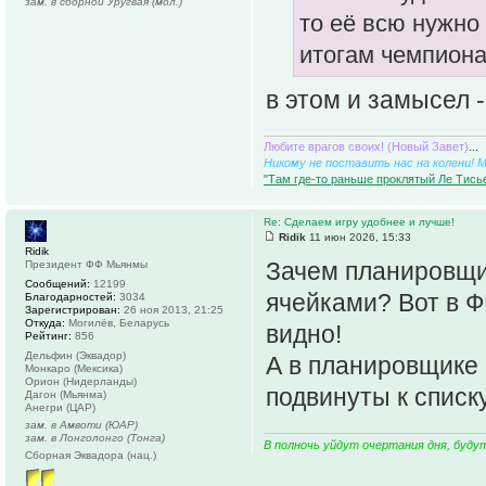
зам. в сборной Уругвая (мол.)
то её всю нужно
итогам чемпион
в этом и замысел 
Любите врагов своих! (Новый Завет)
...
Никому не поставить нас на колени! 
"Там где-то раньше проклятый Ле Тисье
Re: Сделаем игру удобнее и лучше!
Ridik
11 июн 2026, 15:33
Ridik
Зачем планировщик
Президент ФФ Мьянмы
Сообщений:
12199
ячейками? Вот в Ф
Благодарностей:
3034
Зарегистрирован:
26 ноя 2013, 21:25
Откуда:
Могилёв, Беларусь
видно!
Рейтинг:
856
Дельфин (Эквадор)
А в планировщике
Монкаро (Мексика)
Орион (Нидерланды)
подвинуты к списку
Дагон (Мьянма)
Анегри (ЦАР)
зам. в Амвоти (ЮАР)
зам. в Лонголонго (Тонга)
В полночь уйдут очертания дня, буду
Сборная Эквадора (нац.)