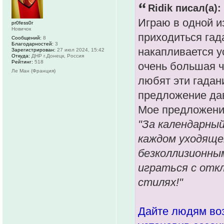
Ridik писал(а):
Играю в одной и
pr0fess0r
Новичок
приходиться гада
Сообщений:
8
Благодарностей:
3
накапливается ус
Зарегистрирован:
27 июл 2024, 15:42
Откуда:
ДНР г.Донецк, Россия
Рейтинг:
518
очень большая ч
Ле Ман (Франция)
любят эти гадан
предложение дав
Мое предложени
"За календарный
каждом уходяще
безколлизионным
играться с отк
стилях!"
Дайте людям воз