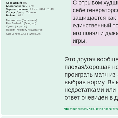
С отрывом худши
Сообщений:
483
Благодарностей:
279
себе генераторск
Зарегистрирован:
01 авг 2014, 01:49
Откуда:
Днепр, Украина
Рейтинг:
672
защищается как б
Малакатеко (Гватемала)
Рио Бабаойо (Эквадор)
единственный т
Сумба (Фареры)
Персик (Кедири, Индонезия)
его понял и даж
зам. в Тигрильос (Мексика)
игры.
Это другая вообще
плохая/хорошая но
проиграть матч из
выбрав норму. Выи
недостатками или 
ответ очевиден в д
Что стоит сказать ложь и что после буд