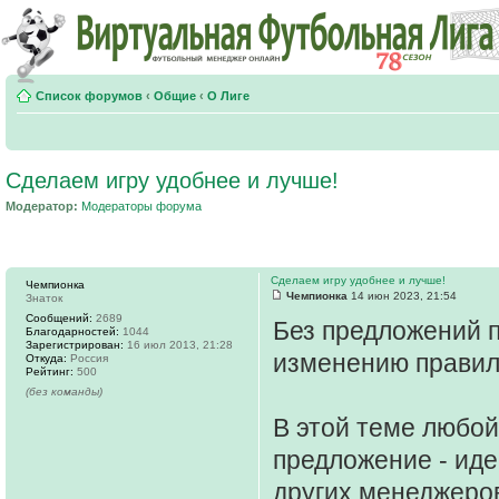
Список форумов
‹
Общие
‹
О Лиге
Сделаем игру удобнее и лучше!
Модератор:
Модераторы форума
Сделаем игру удобнее и лучше!
Чемпионка
Чемпионка
14 июн 2023, 21:54
Знаток
Сообщений:
2689
Без предложений 
Благодарностей:
1044
Зарегистрирован:
16 июл 2013, 21:28
изменению прави
Откуда:
Россия
Рейтинг:
500
(без команды)
В этой теме любо
предложение - иде
других менеджеро