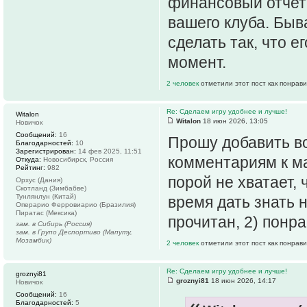
финансовый отчет
вашего клуба. Быв
сделать так, что 
момент.
2 человек
отметили этот пост как понрав
Re: Сделаем игру удобнее и лучше!
Witalon
Witalon
18 июн 2026, 13:05
Новичок
Сообщений:
16
Прошу добавить в
Благодарностей:
10
Зарегистрирован:
14 фев 2025, 11:51
комментариям к ма
Откуда:
Новосибирск, Россия
Рейтинг:
982
порой не хватает,
Орхус (Дания)
Скотланд (Зимбабве)
Тунлянлун (Китай)
время дать знать 
Операрио Ферровиарио (Бразилия)
Пиратас (Мексика)
прочитан, 2) понр
зам. в Сибирь (Россия)
зам. в Групо Деспортиво (Мапуту,
Мозамбик)
2 человек
отметили этот пост как понрав
Re: Сделаем игру удобнее и лучше!
groznyi81
groznyi81
18 июн 2026, 14:17
Новичок
Сообщений:
16
Благодарностей:
5