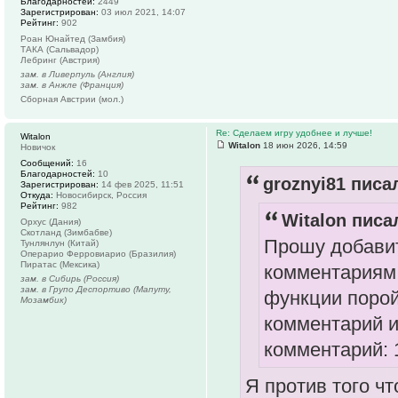
Благодарностей:
2449
Зарегистрирован:
03 июл 2021, 14:07
Рейтинг:
902
Роан Юнайтед (Замбия)
ТАКА (Сальвадор)
Лебринг (Австрия)
зам. в Ливерпуль (Англия)
зам. в Анжле (Франция)
Сборная Австрии (мол.)
Re: Сделаем игру удобнее и лучше!
Witalon
Witalon
18 июн 2026, 14:59
Новичок
Сообщений:
16
Благодарностей:
10
groznyi81 писал
Зарегистрирован:
14 фев 2025, 11:51
Откуда:
Новосибирск, Россия
Рейтинг:
982
Witalon писал
Орхус (Дания)
Скотланд (Зимбабве)
Прошу добавит
Тунлянлун (Китай)
Операрио Ферровиарио (Бразилия)
Пиратас (Мексика)
комментариям 
зам. в Сибирь (Россия)
зам. в Групо Деспортиво (Мапуту,
функции порой
Мозамбик)
комментарий и
комментарий: 
Я против того чт