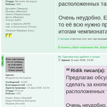
Откуда:
Могилёв, Беларусь
расположенных там
Рейтинг:
856
Дельфин (Эквадор)
Монкаро (Мексика)
Орион (Нидерланды)
Очень неудобно. 
Дагон (Мьянма)
Анегри (ЦАР)
то её всю нужно п
зам. в Амвоти (ЮАР)
зам. в Лонголонго (Тонга)
итогам чемпионат
Сборная Эквадора (нац.)
3 человек
отметили этот пост как понрав
В полночь уйдут очертания дня, буду
Re: Сделаем игру удобнее и лучше!
Адонис
11 июн 2026, 13:40
Ridik писал(а):
Адонис
Предлагаю обсуж
Модератор молодежи
Сообщений:
12287
сделать за кнопк
Благодарностей:
1224
Зарегистрирован:
13 фев 2008, 02:54
расположенных т
Откуда:
Россия
Рейтинг:
650
Серро Ларго (Уругвай)
Квара Юнайтед (Нигерия)
Моркам (Англия)
Очень неудобно.