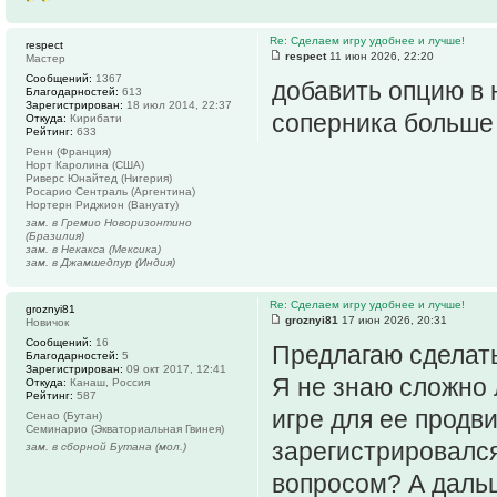
Re: Сделаем игру удобнее и лучше!
respect
respect
11 июн 2026, 22:20
Мастер
Сообщений:
1367
добавить опцию в 
Благодарностей:
613
Зарегистрирован:
18 июл 2014, 22:37
соперника больше
Откуда:
Кирибати
Рейтинг:
633
Ренн (Франция)
Норт Каролина (США)
Риверс Юнайтед (Нигерия)
Росарио Сентраль (Аргентина)
Нортерн Риджион (Вануату)
зам. в Гремио Новоризонтино
(Бразилия)
зам. в Некакса (Мексика)
зам. в Джамшедпур (Индия)
Re: Сделаем игру удобнее и лучше!
groznyi81
groznyi81
17 июн 2026, 20:31
Новичок
Сообщений:
16
Предлагаю сделать
Благодарностей:
5
Зарегистрирован:
09 окт 2017, 12:41
Я не знаю сложно 
Откуда:
Канаш, Россия
Рейтинг:
587
игре для ее продв
Сенао (Бутан)
Семинарио (Экваториальная Гвинея)
зарегистрировался
зам. в сборной Бутана (мол.)
вопросом? А дальш