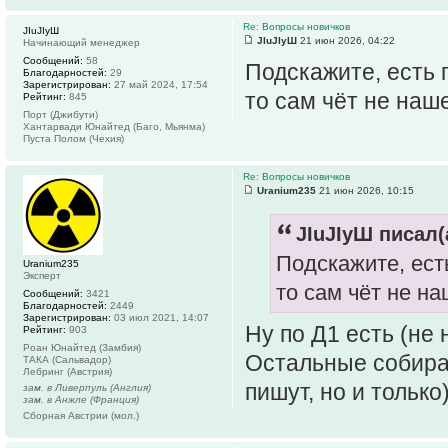
Re: Вопросы новичков
JIuJIyШ
JIuJIyШ
21 июн 2026, 04:22
Начинающий менеджер
Сообщений:
58
Подскажите, есть 
Благодарностей:
29
Зарегистрирован:
27 май 2024, 17:54
то сам чёт не наше
Рейтинг:
845
Порт (Джибути)
Хантарвади Юнайтед (Баго, Мьянма)
Пуста Полом (Чехия)
Re: Вопросы новичков
Uranium235
21 июн 2026, 10:15
JIuJIyШ писал(
Подскажите, ест
Uranium235
Эксперт
то сам чёт не на
Сообщений:
3421
Благодарностей:
2449
Зарегистрирован:
03 июл 2021, 14:07
Ну по Д1 есть (не 
Рейтинг:
903
Роан Юнайтед (Замбия)
Остальные собирай
ТАКА (Сальвадор)
Лебринг (Австрия)
пишут, но и только
зам. в Ливерпуль (Англия)
зам. в Анжле (Франция)
Сборная Австрии (мол.)