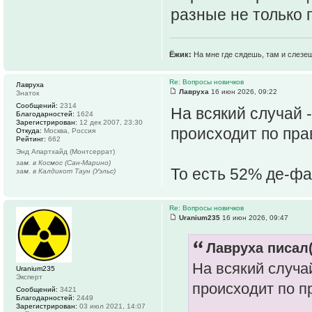
разные не только п
Ёжик:
На мне где сядешь, там и слезе
Re: Вопросы новичков
Лавруха
Лавруха
16 июн 2026, 09:22
Знаток
Сообщений:
2314
На всякий случай 
Благодарностей:
1624
Зарегистрирован:
12 дек 2007, 23:30
происходит по пр
Откуда:
Москва, Россия
Рейтинг:
662
Энд Апартхайд (Монтсеррат)
зам. в Космос (Сан-Марино)
То есть 52% де-фа
зам. в Калдикот Таун (Уэльс)
Re: Вопросы новичков
Uranium235
16 июн 2026, 09:47
Лавруха писал(
На всякий случа
Uranium235
Эксперт
происходит по 
Сообщений:
3421
Благодарностей:
2449
Зарегистрирован:
03 июл 2021, 14:07