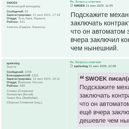
Re: Вопросы новичков
SWOEK
SWOEK
21 июн 2026, 11:05
Начинающий менеджер
Сообщений:
63
Подскажите механи
Зарегистрирован:
21 июн 2021, 17:18
Откуда:
Тель Авив, Израиль
заключать контрак
Рейтинг:
541
Хапоэль (Хадера, Израиль)
что он автоматом 
вчера заключил ко
чем нынешний.
Re: Вопросы новичков
speleolog
speleolog
21 июн 2026, 12:08
Знаток
Сообщений:
2256
Благодарностей:
1221
SWOEK писал(а
Зарегистрирован:
12 июл 2015, 19:11
Откуда:
Воронеж, Россия
Подскажите меха
Рейтинг:
595
Слован (Словения)
заключать контр
Линмэнчжэ (Китай)
Чикен Инн (Зимбабве)
что он автомато
Сборная Словении (нац.)
ещё вчера заклю
дешевле чем ны