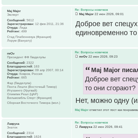
Re: Вопросы новичков
Maj Major
Maj Major
22 июн 2026, 09:01
Эксперт
Сообщений:
5612
Доброе вет спецух
Зарегистрирован:
12 фев 2011, 21:36
Откуда:
Лида
единовременно то
Рейтинг:
499
Стад Плабеннекуа (Франция)
Лорум (Вануату)
Re: Вопросы новичков
mrOv
mrOv
22 июн 2026, 09:23
Президент ФФ Гваделупы
Сообщений:
2322
Благодарностей:
163
Maj Major писал
Зарегистрирован:
09 апр 2007, 00:14
Откуда:
Ковров, Россия
Доброе вет спец
Рейтинг:
665
Фар (Гваделупа)
то они сгорают?
Понта Лешти (Восточный Тимор)
Итузаинго (Уругвай)
Олимпик Реал (ЦАР)
Вильмомбль Спорт (Франция)
Нет, можно одну (
Сборная Восточного Тимора (мол.)
Maj Major
отметил этот пост как понравив
Re: Вопросы новичков
Лавруха
Лавруха
22 июн 2026, 09:41
Знаток
Сообщений:
2314
Благодарностей:
1624