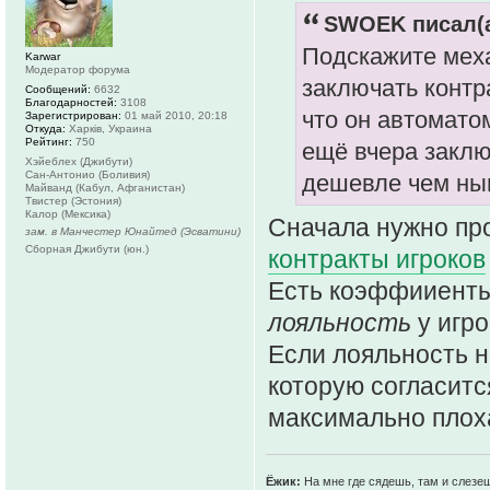
SWOEK писал(а
Подскажите меха
Karwar
Модератор форума
заключать контр
Сообщений:
6632
Благодарностей:
3108
что он автомато
Зарегистрирован:
01 май 2010, 20:18
Откуда:
Харків, Украина
Рейтинг:
750
ещё вчера заклю
Хэйеблех (Джибути)
Сан-Антонио (Боливия)
дешевле чем ны
Майванд (Кабул, Афганистан)
Твистер (Эстония)
Калор (Мексика)
Сначала нужно пр
зам. в Манчестер Юнайтед (Эсватини)
Сборная Джибути (юн.)
контракты игроков
Есть коэффииенты 
лояльность
у игро
Если лояльность н
которую согласится
максимально плох
Ёжик:
На мне где сядешь, там и слезе