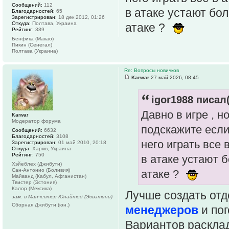
Сообщений:
112
в атаке устают бо
Благодарностей:
65
Зарегистрирован:
18 дек 2012, 01:26
Откуда:
Полтава, Украина
атаке ?
Рейтинг:
389
Бенфика (Макао)
Пикин (Сенегал)
Полтава (Украина)
Re: Вопросы новичков
Karwar
27 май 2026, 08:45
igor1988 писал(
Давно в игре , н
Karwar
Модератор форума
подскажите если
Сообщений:
6632
Благодарностей:
3108
него играть все 
Зарегистрирован:
01 май 2010, 20:18
Откуда:
Харків, Украина
Рейтинг:
750
в атаке устают 
Хэйеблех (Джибути)
Сан-Антонио (Боливия)
атаке ?
Майванд (Кабул, Афганистан)
Твистер (Эстония)
Калор (Мексика)
Лучше создать от
зам. в Манчестер Юнайтед (Эсватини)
Сборная Джибути (юн.)
менеджеров
и пог
Вариантов раскла