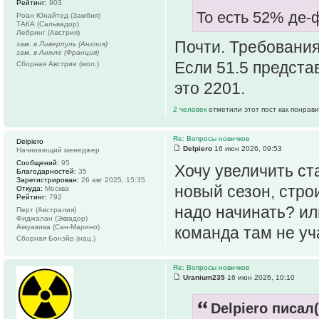
Рейтинг:
903
То есть 52% де-
Роан Юнайтед (Замбия)
ТАКА (Сальвадор)
Лебринг (Австрия)
Почти. Требования
зам. в Ливерпуль (Англия)
зам. в Анжле (Франция)
Если 51.5 предста
Сборная Австрии (мол.)
это 2201.
2 человек
отметили этот пост как понрав
Re: Вопросы новичков
Delpiero
Delpiero
16 июн 2026, 09:53
Начинающий менеджер
Сообщений:
95
Хочу увеличить ст
Благодарностей:
35
Зарегистрирован:
26 авг 2025, 15:35
новый сезон, стро
Откуда:
Москва
Рейтинг:
792
надо начинать? ил
Перт (Австралия)
Фиджалан (Эквадор)
Аккуавива (Сан-Марино)
команда там не уч
Сборная Бонэйр (нац.)
Re: Вопросы новичков
Uranium235
16 июн 2026, 10:10
Delpiero писал(