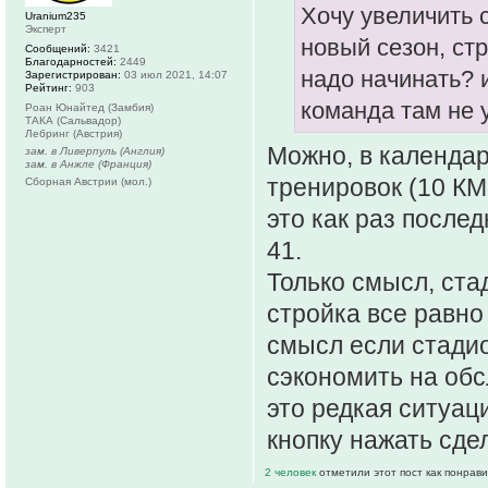
Хочу увеличить 
Uranium235
Эксперт
новый сезон, ст
Сообщений:
3421
Благодарностей:
2449
надо начинать? 
Зарегистрирован:
03 июл 2021, 14:07
Рейтинг:
903
команда там не 
Роан Юнайтед (Замбия)
ТАКА (Сальвадор)
Лебринг (Австрия)
Можно, в календар
зам. в Ливерпуль (Англия)
зам. в Анжле (Франция)
тренировок (10 КМ
Сборная Австрии (мол.)
это как раз послед
41.
Только смысл, стад
стройка все равно
смысл если стадио
сэкономить на обс
это редкая ситуац
кнопку нажать сде
2 человек
отметили этот пост как понрав