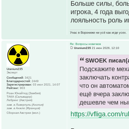
Больше силы, боль
игрока, 4 года выг
лояльность роль иг
Унас в Ворониже ни усё как игде усех.
Re: Вопросы новичков
Uranium235
21 июн 2026, 12:10
SWOEK писал(а
Подскажите меха
Uranium235
Эксперт
заключать контр
Сообщений:
3421
Благодарностей:
2449
что он автомато
Зарегистрирован:
03 июл 2021, 14:07
Рейтинг:
903
ещё вчера заклю
Роан Юнайтед (Замбия)
ТАКА (Сальвадор)
Лебринг (Австрия)
дешевле чем ны
зам. в Ливерпуль (Англия)
зам. в Анжле (Франция)
https://vfliga.com/
Сборная Австрии (мол.)