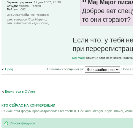
Maj Major писал
Зарегистрирован:
12 дек 2007, 23:30
Откуда:
Москва, Россия
Доброе вет спец
Рейтинг:
662
Энд Апартхайд (Монтсеррат)
то они сгорают?
зам. в Космос (Сан-Марино)
зам. в Калдикот Таун (Уэльс)
Если что, у тебя 
при перерегистрац
Maj Major
отметил этот пост как понравив
Пред.
Показать сообщения за:
Поле с
Вернуться в О Лиге
КТО СЕЙЧАС НА КОНФЕРЕНЦИИ
Сейчас этот форум просматривают: EllectroNICK, GotLand, Inzaghi, Kapir, shakal, Winni 
Список форумов